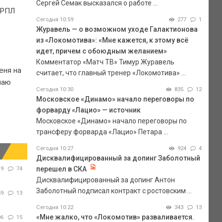
Сергей Семак высказался о работе ...
 РПЛ
Сегодня 10:59
277
1
Журавель — о возможном уходе Галактионова
из «Локомотива»: «Мне кажется, к этому всё
идет, причем с обоюдным желанием»
Комментатор «Матч ТВ» Тимур Журавель
еня на
считает, что главный тренер «Локомотива» ...
лаю
Сегодня 10:30
835
12
Московское «Динамо» начало переговоры по
форварду «Лацио» — источник
Московское «Динамо» начало переговоры по
трансферу форварда «Лацио» Петара ...
Сегодня 10:27
924
4
Дисквалифицированный за допинг Заболотный
перешел в СКА
19
74
Дисквалифицированный за допинг Антон
Заболотный подписал контракт с ростовским ...
59
13
Сегодня 10:22
343
13
«Мне жалко, что «Локомотив» разваливается.
06
15