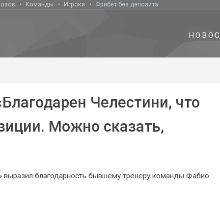
нозов
Команды
Игроки
Фрибет без депозита
НОВО
Благодарен Челестини, что
зиции. Можно сказать,
В» выразил благодарность бывшему тренеру команды Фабио