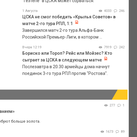
"Гезтепе" в ЦСКА может сорваться.
1 Августа
4033
246
ЦСКА не смог победить «Крылья Советов» в
матче 2-го тура РПЛ, 1:1
Завершился матч 2-го тура Альфа-Банк
Российской Премьер-Лиги, в котором ...
Вчера 12:19
7919
242
Бориско или Тороп? Рейс или Мойзес? Кто
сыграет за ЦСКА в следующем матче
Послезавтра в 20.30 армейцы дома начнут
поединок 3-го тура РПЛ против "Ростова".
277
1
ланием»
ребуют больше золота.
1673
89