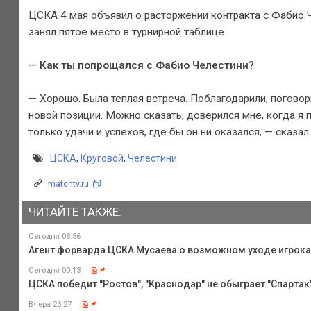
ЦСКА 4 мая объявил о расторжении контракта с Фабио Ч
занял пятое место в турнирной таблице.
— Как ты попрощался с Фабио Челестини?
— Хорошо. Была теплая встреча. Поблагодарили, поговори
новой позиции. Можно сказать, доверился мне, когда я 
только удачи и успехов, где бы он ни оказался, — сказал
ЦСКА
,
Круговой
,
Челестини
matchtv.ru
ЧИТАЙТЕ ТАКЖЕ:
Сегодня 08:36
Агент форварда ЦСКА Мусаева о возможном уходе игрока и
Сегодня 00:13
ЦСКА победит "Ростов", "Краснодар" не обыграет "Спартак",
Вчера 23:27