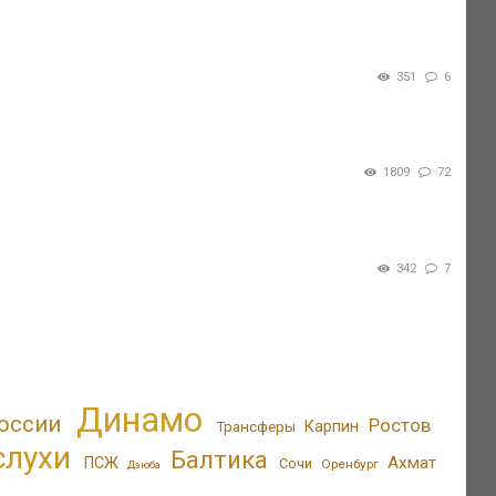
351
6
1809
72
342
7
Динамо
оссии
Ростов
Трансферы
Карпин
слухи
Балтика
Ахмат
ПСЖ
Сочи
Оренбург
Дзюба