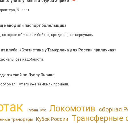
аполучить у "Зенита" Луиса Энрике"
арактера, бывает
обще вводили паспорт болельщика
, которые объявляли бойкот, вроде еще не вернулись
з клуба: «Статистика у Тамерлана для России приличная»
как напы без надобности.
редложений по Луису Энрике
обломал. Тут его уже за 40млн продали.
ртак
Локомотив
сборная Р
Рубин
РФС
Трансферные 
Кубок России
жные трансферы