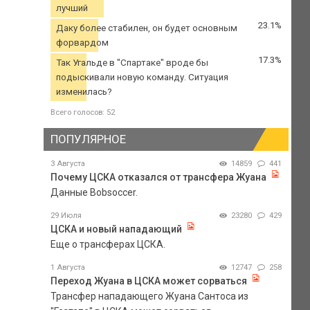
лучший
23.1%
Даку более стабилен, он будет основным
форвардом
17.3%
Так Угальде в "Спартаке" вроде бы
подыскивали новую команду. Ситуация
изменилась?
Всего голосов: 52
ПОПУЛЯРНОЕ
3 Августа
14859
441
Почему ЦСКА отказался от трансфера Жуана
Данные Bobsoccer.
29 Июля
23280
429
ЦСКА и новый нападающий
Еще о трансферах ЦСКА.
1 Августа
12747
258
Переход Жуана в ЦСКА может сорваться
Трансфер нападающего Жуана Сантоса из