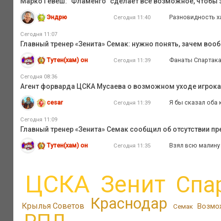
Марко Гевеш: "Фламенго" сделает всё возможное, чтобы з
Эндрю
Разновидность х
Сегодня 11:40
Сегодня 11:07
Главный тренер «Зенита» Семак: нужно понять, зачем во
Тутен(хам) он
Фанаты Спартака
Сегодня 11:39
Сегодня 08:36
Агент форварда ЦСКА Мусаева о возможном уходе игрока и
cesar
Я бы сказал оба 
Сегодня 11:39
Сегодня 11:09
Главный тренер «Зенита» Семак сообщил об отсутствии п
Тутен(хам) он
Взял всю малину 
Сегодня 11:35
ЦСКА
Зенит
Спа
Краснодар
Крылья Советов
Возмо
Семак