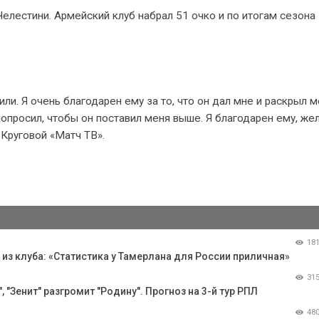
елестини. Армейский клуб набрал 51 очко и по итогам сезона
ли. Я очень благодарен ему за то, что он дал мне и раскрыл м
попросил, чтобы он поставил меня выше. Я благодарен ему, же
 Круговой «Матч ТВ».
18
з клуба: «Статистика у Тамерлана для России приличная»
31
 "Зенит" разгромит "Родину". Прогноз на 3-й тур РПЛ
48