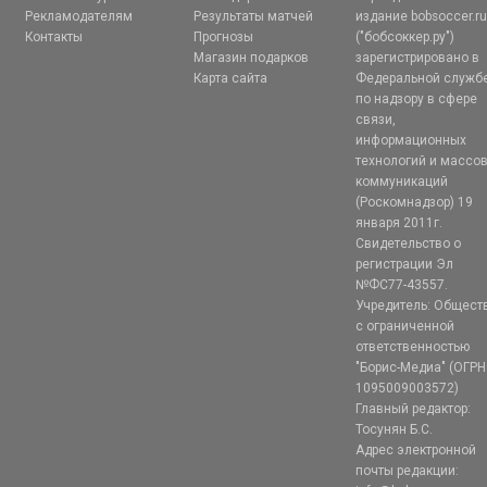
Рекламодателям
Результаты матчей
издание bobsoccer.r
Контакты
Прогнозы
("бобсоккер.ру")
Магазин подарков
зарегистрировано в
Карта сайта
Федеральной служб
по надзору в сфере
связи,
информационных
технологий и массо
коммуникаций
(Роскомнадзор) 19
января 2011г.
Свидетельство о
регистрации Эл
№ФС77-43557.
Учредитель: Общест
с ограниченной
ответственностью
"Борис-Медиа" (ОГРН
1095009003572)
Главный редактор:
Тосунян Б.С.
Адрес электронной
почты редакции: