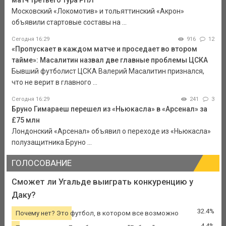
Московский «Локомотив» и тольяттинский «Акрон»
объявили стартовые составы на ...
Сегодня 16:29
916
12
«Пропускает в каждом матче и проседает во втором
тайме»: Масалитин назвал две главные проблемы ЦСКА
Бывший футболист ЦСКА Валерий Масалитин признался,
что не верит в главного ...
Сегодня 16:29
241
3
Бруно Гимараеш перешел из «Ньюкасла» в «Арсенал» за
£75 млн
Лондонский «Арсенал» объявил о переходе из «Ньюкасла»
полузащитника Бруно ...
ГОЛОСОВАНИЕ
Сможет ли Угальде выиграть конкуренцию у
Даку?
32.4%
Почему нет? Это футбол, в котором все возможно
4.4%