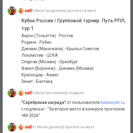
sell
3 Августа
сделал(а) прогноз на матч
Кубок России / Групповой турнир. Путь РПЛ,
тур 1
Акрон (Тольятти) - Ростов
Родина - Рубин
Динамо (Махачкала) - Крылья Советов
Локомотив - ЦСКА
Спартак (Москва) - Оренбург
Факел (Воронеж) - Динамо (Москва)
Краснодар - Ахмат
Зенит - Балтика
sell
3 Августа
получил(а) подарок
"Серебряная награда"
от пользователя
bobsoccer.ru
с подписью - "За второе место в конкурсе прогнозов:
ЧМ-2026"
sell
31 Июля
сделал(а) прогноз на матч