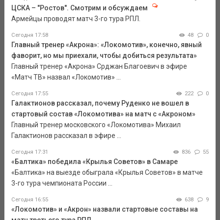
ЦСКА – "Ростов". Смотрим и обсуждаем
Армейцы проводят матч 3-го тура РПЛ.
Сегодня 17:58
48
0
Главный тренер «Акрона»: «Локомотив», конечно, явный
фаворит, но мы приехали, чтобы добиться результата»
Главный тренер «Акрона» Срджан Благоевич в эфире
«Матч ТВ» назвал «Локомотив» ...
Сегодня 17:55
222
0
Галактионов рассказал, почему Руденко не вошел в
стартовый состав «Локомотива» на матч с «Акроном»
Главный тренер московского «Локомотива» Михаил
Галактионов рассказал в эфире ...
Сегодня 17:31
836
55
«Балтика» победила «Крылья Советов» в Самаре
«Балтика» на выезде обыграла «Крылья Советов» в матче
3-го тура чемпионата России ...
Сегодня 16:55
638
9
«Локомотив» и «Акрон» назвали стартовые составы на
матч третьего тура РПЛ