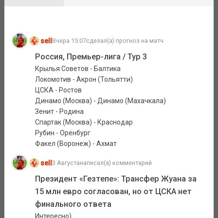
sell
Вчера 15:07
сделал(а) прогноз на матч
Россия, Премьер-лига / Тур 3
Крылья Советов - Балтика
Локомотив - Акрон (Тольятти)
ЦСКА - Ростов
Динамо (Москва) - Динамо (Махачкала)
Зенит - Родина
Спартак (Москва) - Краснодар
Рубин - Оренбург
Факел (Воронеж) - Ахмат
sell
3 Августа
написал(а) комментарий
Президент «Гезтепе»: Трансфер Жуана за
15 млн евро согласован, но от ЦСКА нет
финального ответа
Интересно)