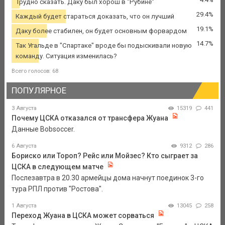
Трудно сказать. Даку был хорош в "Рубине"
29.4%
Каждый будет стараться доказать, что он лучший
19.1%
Даку более стабилен, он будет основным форвардом
14.7%
Так Угальде в "Спартаке" вроде бы подыскивали новую
команду. Ситуация изменилась?
Всего голосов: 68
ПОПУЛЯРНОЕ
3 Августа
15319
441
Почему ЦСКА отказался от трансфера Жуана
Данные Bobsoccer.
6 Августа
9312
286
Бориско или Тороп? Рейс или Мойзес? Кто сыграет за
ЦСКА в следующем матче
Послезавтра в 20.30 армейцы дома начнут поединок 3-го
тура РПЛ против "Ростова".
1 Августа
13045
258
Переход Жуана в ЦСКА может сорваться