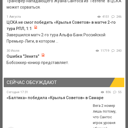
Трансфер нападающего Жуана Сантоса из "Гезтепе" в ЦСКА
может сорваться.
1 Августа
4151
246
ЦСКА не смог победить «Крылья Советов» в матче 2-го
тура РПЛ, 1:1
Завершился матч 2-го тура Альфа-Банк Российской
Премьер-Лиги, в котором ...
30 Июля
11719
240
Ошибка "Зенита"
Бобсоккер-юниор представляет.
СЕЙЧАС ОБСУЖДАЮТ
Сегодня 17:31
836
55
«Балтика» победила «Крылья Советов» в Самаре
Вега 2 номер
лишь потому,
что Сантос
игрок уровня