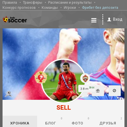
Правила
Трансферы
Расписание и результаты
Конкурс прогнозов
Команды
Игроки
Фрибет без депозита
Вход
3864
3.8 m
SELL
0
0
2
ХРОНИКА
БЛОГ
ФОТО
ДРУЗЬЯ