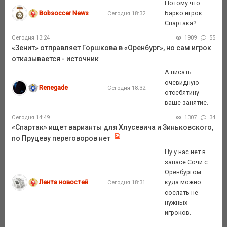
Потому что
Bobsoccer News
Барко игрок
Сегодня 18:32
Спартака?
Сегодня 13:24
1909
55
«Зенит» отправляет Горшкова в «Оренбург», но сам игрок
отказывается - источник
А писать
очевидную
Renegade
Сегодня 18:32
отсебятину -
ваше занятие.
Сегодня 14:49
1307
34
«Спартак» ищет варианты для Хлусевича и Зиньковского,
по Пруцеву переговоров нет
Ну у нас нет в
запасе Сочи с
Оренбургом
Лента новостей
куда можно
Сегодня 18:31
сослать не
нужных
игроков.