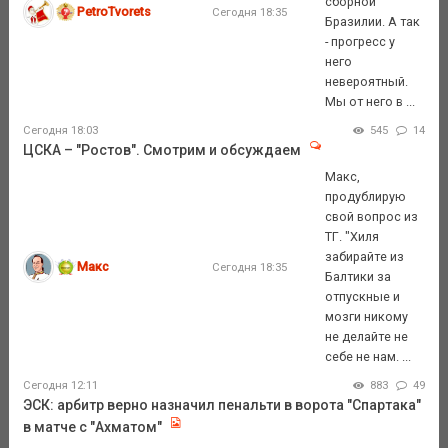
сборной
PetroTvorets
Сегодня 18:35
Бразилии. А так
- прогресс у
него
невероятный.
Мы от него в ...
Сегодня 18:03
545
14
ЦСКА – "Ростов". Смотрим и обсуждаем
Макс,
продублирую
свой вопрос из
ТГ. "Хиля
забирайте из
Макс
Сегодня 18:35
Балтики за
отпускные и
мозги никому
не делайте не
себе не нам. ...
Сегодня 12:11
883
49
ЭСК: арбитр верно назначил пенальти в ворота "Спартака"
в матче с "Ахматом"