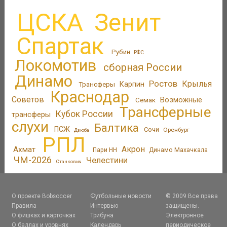
ЦСКА
Зенит
Спартак
Рубин
РФС
Локомотив
сборная России
Динамо
Ростов
Крылья
Трансферы
Карпин
Краснодар
Советов
Возможные
Семак
Трансферные
Кубок России
трансферы
слухи
Балтика
ПСЖ
Сочи
Оренбург
Дзюба
РПЛ
Акрон
Ахмат
Пари НН
Динамо Махачкала
ЧМ-2026
Челестини
Станкович
О проекте Bobsoccer
Футбольные новости
© 2009 Все права
Правила
Интервью
защищены.
О фишках и карточках
Трибуна
Электронное
О баллах и уровнях
Календарь
периодическое