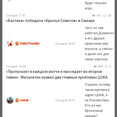
будет тягучая
игра
Сегодня 17:31
651
36
«Балтика» победила «Крылья Советов» в Самаре
Чего он там
работал,Домингес
и его друзья
PetroTvorets
привозили ему
Сегодня 18:16
игроков ,а сейчас
и денег нет для
таких завозов.
Сегодня 16:29
838
9
«Пропускает в каждом матче и проседает во втором
тайме»: Масалитин назвал две главные проблемы ЦСКА
Странно почему
такая критика в
адрес ЦСКА, а
cesar
не Локомотива.
Сегодня 18:15
Кто из них
бронзовый
призер?