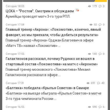
Сегодня 18:03
179
3
ЦСКА – "Ростов". Смотрим и обсуждаем
Армейцы проводят матч 3-го тура РПЛ.
Сегодня 17:58
32
0
Главный тренер «Акрона»: «Локомотив», конечно, явный
фаворит, но мы приехали, чтобы добиться результата»
Главный тренер «Акрона» Срджан Благоевич в эфире
«Матч ТВ» назвал «Локомотив» ...
Сегодня 17:55
140
0
Галактионов рассказал, почему Руденко не вошел в
стартовый состав «Локомотива» на матч с «Акроном»
Главный тренер московского «Локомотива» Михаил
Галактионов рассказал в эфире ...
Сегодня 17:31
691
40
«Балтика» победила «Крылья Советов» в Самаре
«Балтика» на выезде обыграла «Крылья Советов» в матче
3-го тура чемпионата России ...
Сегодня 16:55
590
6