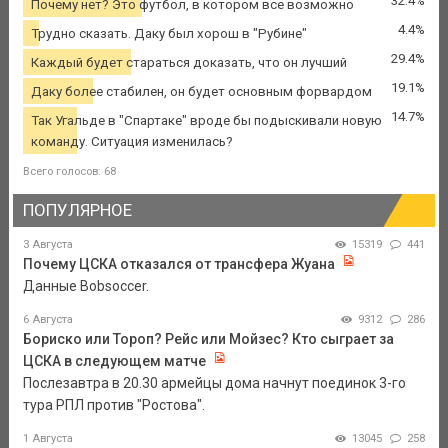
32.4%
Почему нет? Это футбол, в котором все возможно
4.4%
Трудно сказать. Даку был хорош в "Рубине"
29.4%
Каждый будет стараться доказать, что он лучший
19.1%
Даку более стабилен, он будет основным форвардом
14.7%
Так Угальде в "Спартаке" вроде бы подыскивали новую
команду. Ситуация изменилась?
Всего голосов: 68
ПОПУЛЯРНОЕ
3 Августа
15319
441
Почему ЦСКА отказался от трансфера Жуана
Данные Bobsoccer.
6 Августа
9312
286
Бориско или Тороп? Рейс или Мойзес? Кто сыграет за
ЦСКА в следующем матче
Послезавтра в 20.30 армейцы дома начнут поединок 3-го
тура РПЛ против "Ростова".
1 Августа
13045
258