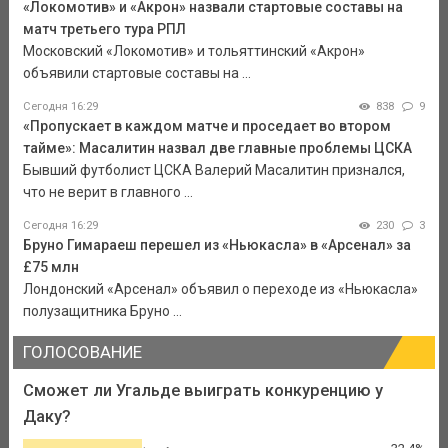
«Локомотив» и «Акрон» назвали стартовые составы на
матч третьего тура РПЛ
Московский «Локомотив» и тольяттинский «Акрон»
объявили стартовые составы на ...
Сегодня 16:29
838
9
«Пропускает в каждом матче и проседает во втором
тайме»: Масалитин назвал две главные проблемы ЦСКА
Бывший футболист ЦСКА Валерий Масалитин признался,
что не верит в главного ...
Сегодня 16:29
230
3
Бруно Гимараеш перешел из «Ньюкасла» в «Арсенал» за
£75 млн
Лондонский «Арсенал» объявил о переходе из «Ньюкасла»
полузащитника Бруно ...
ГОЛОСОВАНИЕ
Сможет ли Угальде выиграть конкуренцию у
Даку?