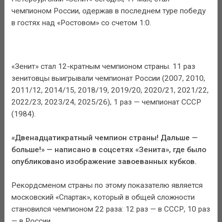
чемпионом России, одержав в последнем туре победу
в гостях над «Ростовом» со счетом 1:0.
«Зенит» стал 12-кратным чемпионом страны. 11 раз
зенитовцы выигрывали чемпионат России (2007, 2010,
2011/12, 2014/15, 2018/19, 2019/20, 2020/21, 2021/22,
2022/23, 2023/24, 2025/26), 1 раз — чемпионат СССР
(1984).
«Двенадцатикратный чемпион страны! Дальше —
больше!» — написано в соцсетях «Зенита», где было
опубликовано изображение завоеванных кубков.
Рекордсменом страны по этому показателю является
московский «Спартак», который в общей сложности
становился чемпионом 22 раза: 12 раз — в СССР, 10 раз
— в России.