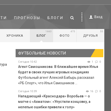
Вход
СТИ
ПРОГНОЗЫ
БЛОГИ
1663
475
55
ХРОНИКА
БЛОГ
ФОТО
ДРУЗЬЯ
ФУТБОЛЬНЫЕ НОВОСТИ
Сегодня 10:42
1
0
тура
Агент Самошникова: В ближайшее время Илья
будет в своих лучших игровых кондициях
Футбольный агент Алексей Бабырь рассказал
«РБ Спорт», что Илья Самошников ...
Сегодня 10:39
16
0
Нападающий «Краснодара» Воробьев — о
матче с «Ахматом»: «Упустили концовку, а
нелепые ошибки привели к голу»