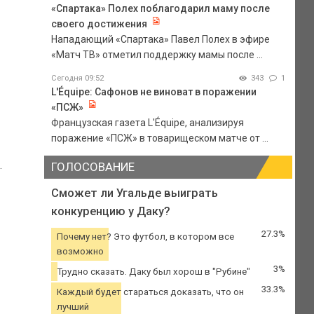
«Спартака» Полех поблагодарил маму после
своего достижения
Нападающий «Спартака» Павел Полех в эфире
«Матч ТВ» отметил поддержку мамы после ...
Сегодня 09:52
343
1
L'Équipe: Сафонов не виноват в поражении
«ПСЖ»
Французская газета L'Équipe, анализируя
поражение «ПСЖ» в товарищеском матче от ...
.
ГОЛОСОВАНИЕ
Сможет ли Угальде выиграть
конкуренцию у Даку?
27.3%
Почему нет? Это футбол, в котором все
возможно
3%
Трудно сказать. Даку был хорош в "Рубине"
33.3%
Каждый будет стараться доказать, что он
лучший