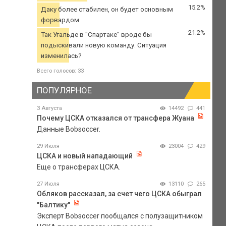
15.2%
Даку более стабилен, он будет основным
форвардом
21.2%
Так Угальде в "Спартаке" вроде бы
подыскивали новую команду. Ситуация
изменилась?
Всего голосов: 33
ПОПУЛЯРНОЕ
3 Августа
14492
441
Почему ЦСКА отказался от трансфера Жуана
Данные Bobsoccer.
29 Июля
23004
429
ЦСКА и новый нападающий
Еще о трансферах ЦСКА.
27 Июля
13110
265
Обляков рассказал, за счет чего ЦСКА обыграл
"Балтику"
Эксперт Bobsoccer пообщался с полузащитником