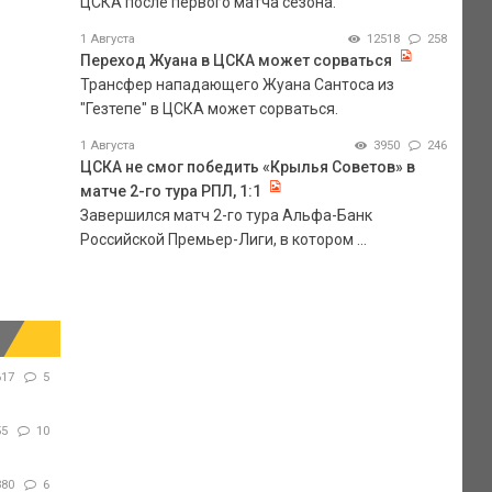
ЦСКА после первого матча сезона.
1 Августа
12518
258
Переход Жуана в ЦСКА может сорваться
Трансфер нападающего Жуана Сантоса из
"Гезтепе" в ЦСКА может сорваться.
1 Августа
3950
246
ЦСКА не смог победить «Крылья Советов» в
матче 2-го тура РПЛ, 1:1
Завершился матч 2-го тура Альфа-Банк
Российской Премьер-Лиги, в котором ...
617
5
55
10
380
6