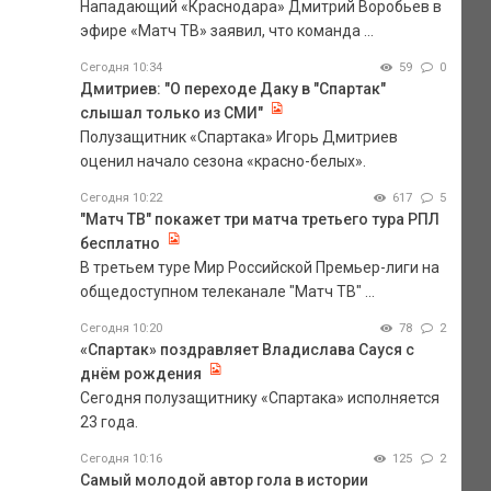
Нападающий «Краснодара» Дмитрий Воробьев в
эфире «Матч ТВ» заявил, что команда ...
Сегодня 10:34
59
0
Дмитриев: "О переходе Даку в "Спартак"
слышал только из СМИ"
Полузащитник «Спартака» Игорь Дмитриев
оценил начало сезона «красно-белых».
Сегодня 10:22
617
5
"Матч ТВ" покажет три матча третьего тура РПЛ
бесплатно
В третьем туре Мир Российской Премьер-лиги на
общедоступном телеканале "Матч ТВ" ...
Сегодня 10:20
78
2
«Спартак» поздравляет Владислава Сауся с
днём рождения
Сегодня полузащитнику «Спартака» исполняется
23 года.
Сегодня 10:16
125
2
Самый молодой автор гола в истории