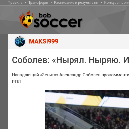
Правила
Трансферы
Расписание и результаты
Конкурс прог
MAKSI999
Соболев: «Нырял. Ныряю. И
Нападающий «Зенита» Александр Соболев прокомментиро
РПЛ.