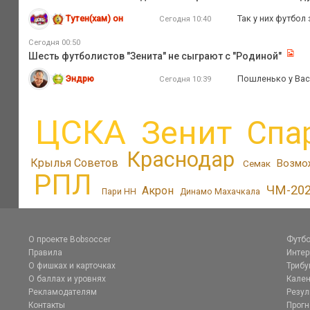
Тутен(хам) он
Так у них футбол
Сегодня 10:40
Сегодня 00:50
Шесть футболистов "Зенита" не сыграют с "Родиной"
Эндрю
Пошленько у Вас 
Сегодня 10:39
ЦСКА
Зенит
Спа
Краснодар
Крылья Советов
Возмо
Семак
РПЛ
ЧМ-20
Акрон
Пари НН
Динамо Махачкала
О проекте Bobsoccer
Футбо
Правила
Инте
О фишках и карточках
Трибу
О баллах и уровнях
Кален
Рекламодателям
Резул
Контакты
Прог