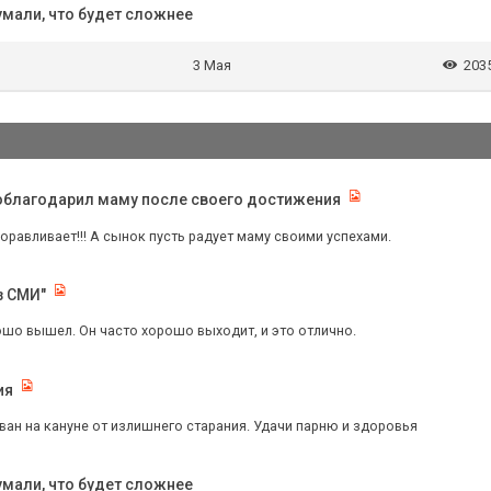
умали, что будет сложнее
3 Мая
203
поблагодарил маму после своего достижения
равливает!!! А сынок пусть радует маму своими успехами.
з СМИ"
ошо вышел. Он часто хорошо выходит, и это отлично.
ия
ван на кануне от излишнего старания. Удачи парню и здоровья
умали, что будет сложнее