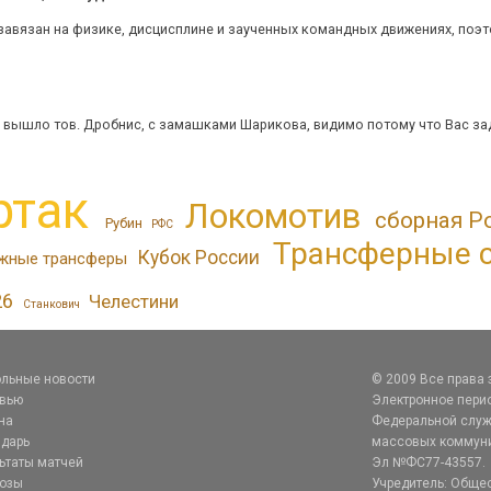
 завязан на физике, дисцисплине и заученных командных движениях, поэто
вышло тов. Дробнис, с замашками Шарикова, видимо потому что Вас задело
ртак
Локомотив
сборная Р
Рубин
РФС
Трансферные 
Кубок России
жные трансферы
26
Челестини
Станкович
льные новости
© 2009 Все права
рвью
Электронное перио
на
Федеральной служб
дарь
массовых коммуник
ьтаты матчей
Эл №ФС77-43557.
нозы
Учредитель: Общес