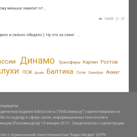
му меньше зависит от ...
14608
27
 и сильно обидело ). Ну что за сленг : ...
Динамо
оссии
Ростов
Трансферы
Карпин
слухи
Балтика
Ахмат
ПСЖ
Сочи
Оренбург
Дзюба
 защищены.
дическое издание bobsoccer.ru ("бобсоккер.ру") зарегистрировано в
е по надзору в сфере связи, информационных технологий и
аций (Роскомнадзор) 19 января 2011г. Свидетельство о регистрации
тво с ограниченной ответственностью "Борис-Медиа" (ОГРН