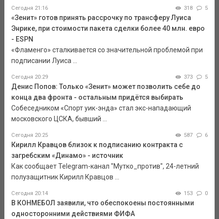
Сегодня 21:16
318
5
«Зенит» готов принять рассрочку по трансферу Луиса
Энрике, при стоимости пакета сделки более 40 млн. евро
- ESPN
«Фламенго» сталкивается со значительной проблемой при
подписании Луиса ...
Сегодня 20:29
373
5
Денис Попов: Только «Зенит» может позволить себе до
конца два фронта - остальным придётся выбирать
Собеседником «Спорт уик-энда» стал экс-нападающий
московского ЦСКА, бывший ...
Сегодня 20:25
587
6
Кирилл Кравцов близок к подписанию контракта с
загребским «Динамо» - источник
Как сообщает Telegram-канал "Мутко_против", 24-летний
полузащитник Кирилл Кравцов ...
Сегодня 20:14
153
0
В КОНМЕБОЛ заявили, что обеспокоены постоянными
односторонними действиями ФИФА