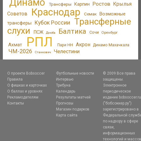
Динамо
Ростов
Крылья
Трансферы
Карпин
Краснодар
Советов
Возможные
Семак
Трансферные
Кубок России
трансферы
слухи
Балтика
ПСЖ
Сочи
Оренбург
Дзюба
РПЛ
Акрон
Ахмат
Пари НН
Динамо Махачкала
ЧМ-2026
Челестини
Станкович
О проекте Bobsoccer
Футбольные новости
© 2009 Все права
Правила
Интервью
защищены.
О фишках и карточках
Трибуна
Электронное
О баллах и уровнях
Календарь
периодическое
Рекламодателям
Результаты матчей
издание bobsoccer.r
Контакты
Прогнозы
("бобсоккер.ру")
Магазин подарков
зарегистрировано в
Карта сайта
Федеральной служб
по надзору в сфере
связи,
информационных
технологий и массо