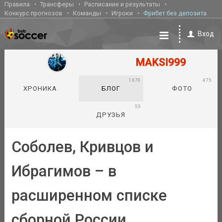
Правила
Трансферы
Расписание и результаты
Конкурс прогнозов
Команды
Игроки
Фрибет без депозита
Вход
MAKSI999
1670
475
ХРОНИКА
БЛОГ
ФОТО
55
ДРУЗЬЯ
Соболев, Кривцов и
Ибрагимов – в
расширенном списке
сборной России