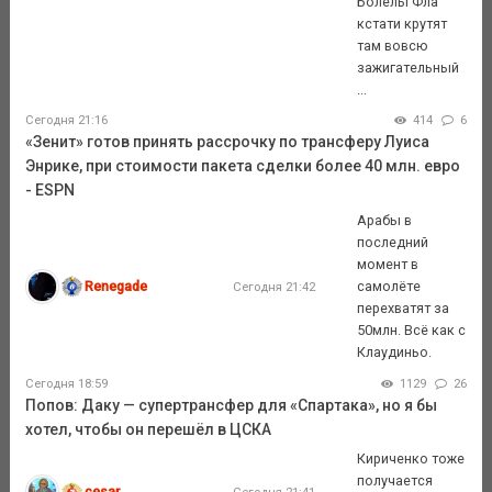
Болелы Фла
кстати крутят
там вовсю
зажигательный
...
Сегодня 21:16
414
6
«Зенит» готов принять рассрочку по трансферу Луиса
Энрике, при стоимости пакета сделки более 40 млн. евро
- ESPN
Арабы в
последний
момент в
Renegade
самолёте
Сегодня 21:42
перехватят за
50млн. Всё как с
Клаудиньо.
Сегодня 18:59
1129
26
Попов: Даку — супертрансфер для «Спартака», но я бы
хотел, чтобы он перешёл в ЦСКА
Кириченко тоже
получается
cesar
Сегодня 21:41