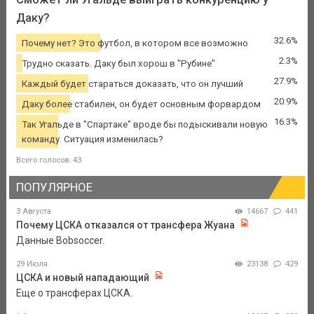
Даку?
32.6%
Почему нет? Это футбол, в котором все возможно
2.3%
Трудно сказать. Даку был хорош в "Рубине"
27.9%
Каждый будет стараться доказать, что он лучший
20.9%
Даку более стабилен, он будет основным форвардом
16.3%
Так Угальде в "Спартаке" вроде бы подыскивали новую
команду. Ситуация изменилась?
Всего голосов: 43
ПОПУЛЯРНОЕ
3 Августа
14667
441
Почему ЦСКА отказался от трансфера Жуана
Данные Bobsoccer.
29 Июля
23138
429
ЦСКА и новый нападающий
Еще о трансферах ЦСКА.