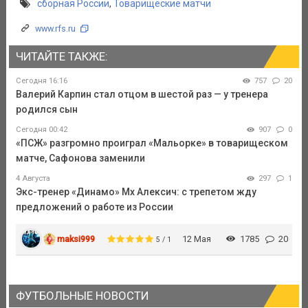
сборная России
,
Товарищеские матчи
www.rfs.ru
ЧИТАЙТЕ ТАКЖЕ:
Сегодня 16:16
757
20
Валерий Карпин стал отцом в шестой раз — у тренера
родился сын
Сегодня 00:42
907
0
«ПСЖ» разгромно проиграл «Мальорке» в товарищеском
матче, Сафонова заменили
4 Августа
297
1
Экс-тренер «Динамо» Мх Алексич: с трепетом жду
предложений о работе из России
maksi999
12 Мая
1785
20
5 / 1
ФУТБОЛЬНЫЕ НОВОСТИ