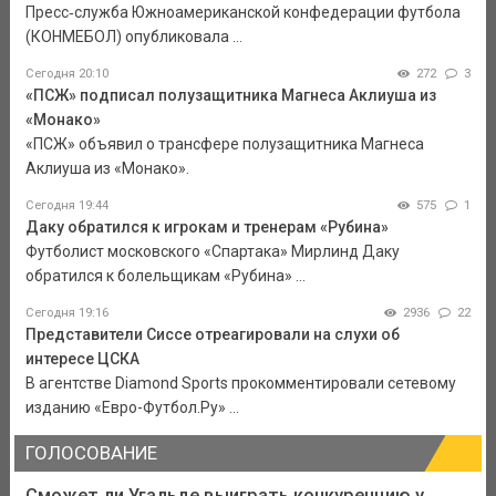
Пресс‑служба Южноамериканской конфедерации футбола
(КОНМЕБОЛ) опубликовала ...
Сегодня 20:10
272
3
«ПСЖ» подписал полузащитника Магнеса Аклиуша из
«Монако»
«ПСЖ» объявил о трансфере полузащитника Магнеса
Аклиуша из «Монако».
Сегодня 19:44
575
1
Даку обратился к игрокам и тренерам «Рубина»
Футболист московского «Спартака» Мирлинд Даку
обратился к болельщикам «Рубина» ...
Сегодня 19:16
2936
22
Представители Сиссе отреагировали на слухи об
интересе ЦСКА
В агентстве Diamond Sports прокомментировали сетевому
изданию «Евро-Футбол.Ру» ...
ГОЛОСОВАНИЕ
Сможет ли Угальде выиграть конкуренцию у