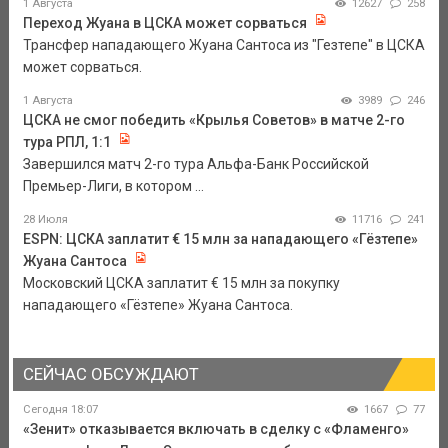
1 Августа
12627
258
Переход Жуана в ЦСКА может сорваться
Трансфер нападающего Жуана Сантоса из "Гезтепе" в ЦСКА
может сорваться.
1 Августа
3989
246
ЦСКА не смог победить «Крылья Советов» в матче 2-го
тура РПЛ, 1:1
Завершился матч 2-го тура Альфа-Банк Российской
Премьер-Лиги, в котором ...
28 Июля
11716
241
ESPN: ЦСКА заплатит € 15 млн за нападающего «Гёзтепе»
Жуана Сантоса
Московский ЦСКА заплатит € 15 млн за покупку
нападающего «Гёзтепе» Жуана Сантоса.
СЕЙЧАС ОБСУЖДАЮТ
Сегодня 18:07
1667
77
«Зенит» отказывается включать в сделку с «Фламенго»