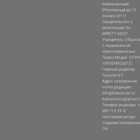
коммуникаций
(Роскомнадзор) 19
января 2011г.
Свидетельство о
регистрации Эл
№ФС77-43557.
Учредитель: Общест
с ограниченной
ответственностью
"Борис-Медиа" (ОГРН
1095009003572)
Главный редактор:
Тосунян Б.С.
Адрес электронной
почты редакции:
info@bobsoccer.ru;
bobsoccerru@gmail.
Телефон редакции: +
985 719 29 97
Настоящий ресурс
содержит материал
18+