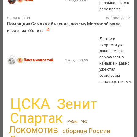
разрывал лигу в
своё время.
Сегодня 17:14
2462
22
Помощник Семака объяснил, почему Мостовой мало
играет за «Зенит»
Да там и
скорости уже
давно нет! Он
перкачался в
Лента новостей
Сегодня 21:39
качалке и давно
уже стал
бройлером
неповоротливым.
ЦСКА
Зенит
Спартак
Рубин
РФС
Локомотив
сборная России