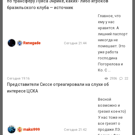
по трансферу Луиса Энрике, каких- либо игроков
бразильского клуба — источник
Главное, что
ему у нас
нравится. А
лишний паспорт
никогда не
Renegade
Сегодня 21:44
помешает. Это
уже работа
господина
Погорелова и
Ко. С ...
Сегодня 19:16
2936
22
Представители Сиссе отреагировали на слухи об
интересе ЦСКА
Весной
возможно и
грезил кое-кто)
У нас тоже не
все грезят о
maksi999
продаже ЛЭ.
Сегодня 21:42