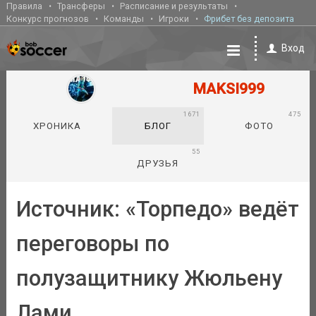
Правила
Трансферы
Расписание и результаты
Конкурс прогнозов
Команды
Игроки
Фрибет без депозита
Вход
MAKSI999
1671
475
ХРОНИКА
БЛОГ
ФОТО
55
ДРУЗЬЯ
Источник: «Торпедо» ведёт
переговоры по
полузащитнику Жюльену
Лами