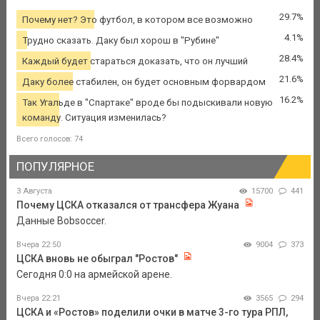
29.7%
Почему нет? Это футбол, в котором все возможно
4.1%
Трудно сказать. Даку был хорош в "Рубине"
28.4%
Каждый будет стараться доказать, что он лучший
21.6%
Даку более стабилен, он будет основным форвардом
16.2%
Так Угальде в "Спартаке" вроде бы подыскивали новую
команду. Ситуация изменилась?
Всего голосов: 74
ПОПУЛЯРНОЕ
3 Августа
15700
441
Почему ЦСКА отказался от трансфера Жуана
Данные Bobsoccer.
Вчера 22:50
9004
373
ЦСКА вновь не обыграл "Ростов"
Сегодня 0:0 на армейской арене.
Вчера 22:21
3565
294
ЦСКА и «Ростов» поделили очки в матче 3-го тура РПЛ,