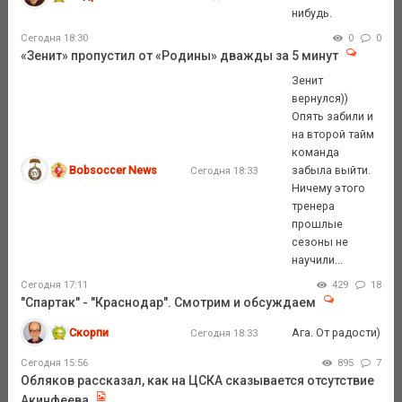
нибудь.
Сегодня 18:30
0
0
«Зенит» пропустил от «Родины» дважды за 5 минут
Зенит
вернулся))
Опять забили и
на второй тайм
команда
Bobsoccer News
забыла выйти.
Сегодня 18:33
Ничему этого
тренера
прошлые
сезоны не
научили...
Сегодня 17:11
429
18
"Спартак" - "Краснодар". Смотрим и обсуждаем
Скорпи
Ага. От радости)
Сегодня 18:33
Сегодня 15:56
895
7
Обляков рассказал, как на ЦСКА сказывается отсутствие
Акинфеева