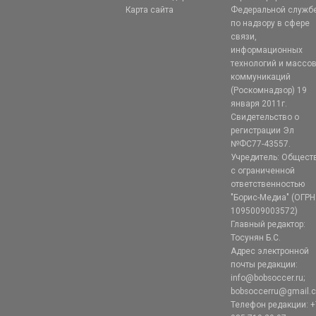
Карта сайта
Федеральной служб
по надзору в сфере
связи,
информационных
технологий и массо
коммуникаций
(Роскомнадзор) 19
января 2011г.
Свидетельство о
регистрации Эл
№ФС77-43557.
Учредитель: Общест
с ограниченной
ответственностью
"Борис-Медиа" (ОГРН
1095009003572)
Главный редактор:
Тосунян Б.С.
Адрес электронной
почты редакции:
info@bobsoccer.ru;
bobsoccerru@gmail.
Телефон редакции: +