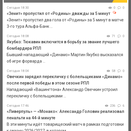
Сегодня 18:30
0
0
«Зенит» пропустил от «Родины» дважды за 5 минут
«Зенит» пропустил два гола от «Родины» за 5 минут в матче
3-го тура Альфа-Банк ...
Сегодня 18:08
71
0
Якубко: Тюкавин включится в борьбу за звание лучшего
бомбардира РПЛ
Бывший нападающий «Динамо» Мартин Якубко высказался
об игре форварда ...
Сегодня 18:04
58
0
Овечкин зарядил перекличку с болельщиками «Динамо»
после первой победы в этом сезоне РПЛ
Нападающий «Вашингтона» Александр Овечкин устроил
перекличку с болельщиками ...
Сегодня 17:46
236
6
«Ливерпуль» — «Монако»: Александр Головин реализовал
пенальти на 44-й минуте
В эти минуты идёт товарищеский матч в рамках подготовки
к сезону-2026/2027, в котором ...