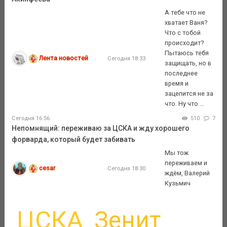
А тебе что не
хватает Ваня?
Что с тобой
происходит?
Пытаюсь тебя
Лента новостей
Сегодня 18:33
защищать, но в
последнее
время и
зацепится не за
что. Ну что ...
Сегодня 16:56
510
7
Непомнящий: переживаю за ЦСКА и жду хорошего
форварда, который будет забивать
Мы тож
переживаем и
cesar
Сегодня 18:30
ждём, Валерий
Кузьмич
ЦСКА
Зенит