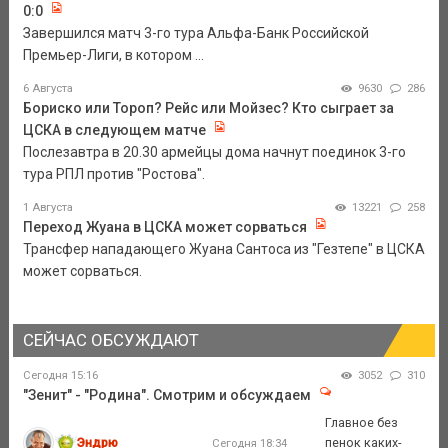
0:0
Завершился матч 3-го тура Альфа-Банк Российской
Премьер-Лиги, в котором ...
6 Августа
9630
286
Бориско или Тороп? Рейс или Мойзес? Кто сыграет за
ЦСКА в следующем матче
Послезавтра в 20.30 армейцы дома начнут поединок 3-го
тура РПЛ против "Ростова".
1 Августа
13221
258
Переход Жуана в ЦСКА может сорваться
Трансфер нападающего Жуана Сантоса из "Гезтепе" в ЦСКА
может сорваться.
СЕЙЧАС ОБСУЖДАЮТ
Сегодня 15:16
3052
310
"Зенит" - "Родина". Смотрим и обсуждаем
Главное без
Эндрю
пенок каких-
Сегодня 18:34