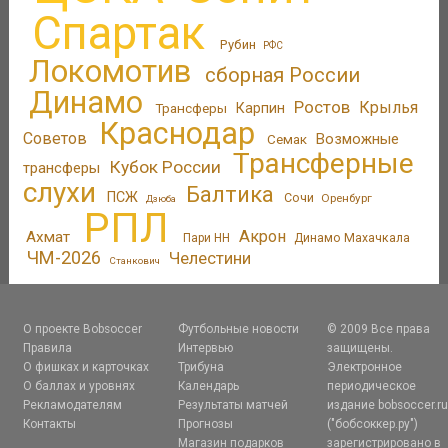
Спартак
Рубин
РФС
Локомотив
сборная России
Динамо
Ростов
Крылья
Трансферы
Карпин
Краснодар
Советов
Возможные
Семак
Трансферные
Кубок России
трансферы
слухи
Балтика
ПСЖ
Сочи
Оренбург
Дзюба
РПЛ
Акрон
Ахмат
Пари НН
Динамо Махачкала
ЧМ-2026
Челестини
Станкович
О проекте Bobsoccer
Футбольные новости
© 2009 Все права
Правила
Интервью
защищены.
О фишках и карточках
Трибуна
Электронное
О баллах и уровнях
Календарь
периодическое
Рекламодателям
Результаты матчей
издание bobsoccer.r
Контакты
Прогнозы
("бобсоккер.ру")
Магазин подарков
зарегистрировано в