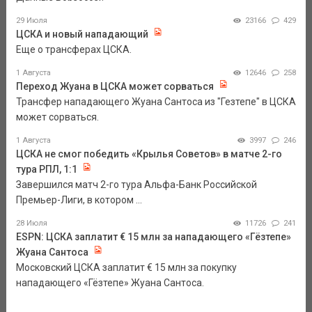
29 Июля
23166
429
ЦСКА и новый нападающий
Еще о трансферах ЦСКА.
1 Августа
12646
258
Переход Жуана в ЦСКА может сорваться
Трансфер нападающего Жуана Сантоса из "Гезтепе" в ЦСКА
может сорваться.
1 Августа
3997
246
ЦСКА не смог победить «Крылья Советов» в матче 2-го
тура РПЛ, 1:1
Завершился матч 2-го тура Альфа-Банк Российской
Премьер-Лиги, в котором ...
28 Июля
11726
241
ESPN: ЦСКА заплатит € 15 млн за нападающего «Гёзтепе»
Жуана Сантоса
Московский ЦСКА заплатит € 15 млн за покупку
нападающего «Гёзтепе» Жуана Сантоса.