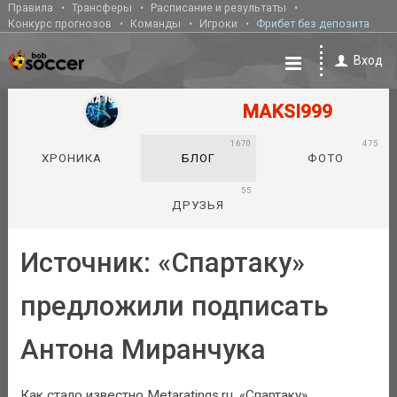
Правила
Трансферы
Расписание и результаты
Конкурс прогнозов
Команды
Игроки
Фрибет без депозита
Вход
MAKSI999
1670
475
ХРОНИКА
БЛОГ
ФОТО
55
ДРУЗЬЯ
Источник: «Спартаку»
предложили подписать
Антона Миранчука
Как стало известно Metaratings.ru, «Спартаку»