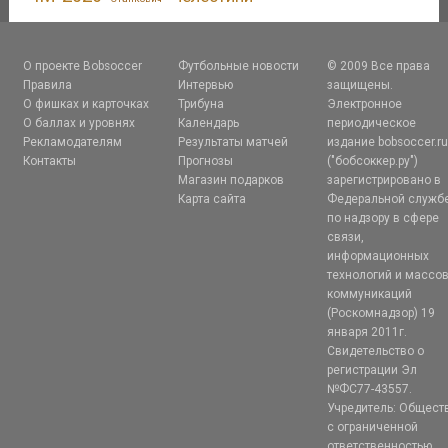
О проекте Bobsoccer
Футбольные новости
© 2009 Все права
Правила
Интервью
защищены.
О фишках и карточках
Трибуна
Электронное
О баллах и уровнях
Календарь
периодическое
Рекламодателям
Результаты матчей
издание bobsoccer.r
Контакты
Прогнозы
("бобсоккер.ру")
Магазин подарков
зарегистрировано в
Карта сайта
Федеральной служб
по надзору в сфере
связи,
информационных
технологий и массо
коммуникаций
(Роскомнадзор) 19
января 2011г.
Свидетельство о
регистрации Эл
№ФС77-43557.
Учредитель: Общест
с ограниченной
ответственностью