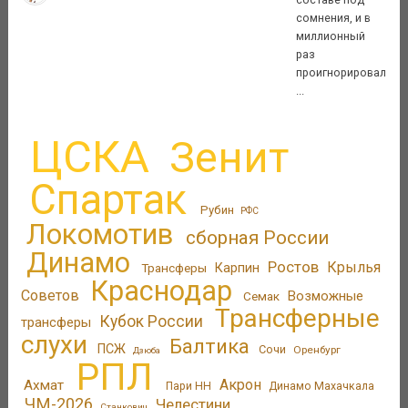
сомнения, и в
миллионный
раз
проигнорировал
...
ЦСКА
Зенит
Спартак
Рубин
РФС
Локомотив
сборная России
Динамо
Ростов
Крылья
Трансферы
Карпин
Краснодар
Советов
Возможные
Семак
Трансферные
Кубок России
трансферы
слухи
Балтика
ПСЖ
Сочи
Оренбург
Дзюба
РПЛ
Акрон
Ахмат
Пари НН
Динамо Махачкала
ЧМ-2026
Челестини
Станкович