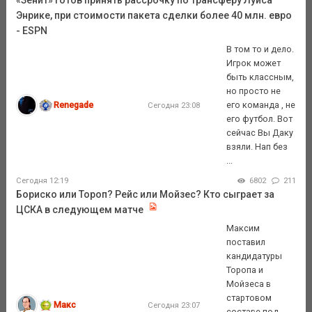
Энрике, при стоимости пакета сделки более 40 млн. евро
- ESPN
В том то и дело.
Игрок может
быть классным,
но просто не
Renegade
его команда , не
Сегодня 23:08
его футбол. Вот
сейчас Вы Даку
взяли. Нап без
...
Сегодня 12:19
6802
211
Бориско или Тороп? Рейс или Мойзес? Кто сыграет за
ЦСКА в следующем матче
Максим
поставил
кандидатуры
Торопа и
Мойзеса в
стартовом
Макс
Сегодня 23:07
составе под