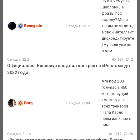
Ну и к чему эти
шаблонные
фразы про
корону? Меня
Renegade
таким не задеть,
Сегодня 23:12
а свой интеллект
дискредитируете
) Ну если уже не
о чем ...
Сегодня 22:24
127
2
Официально: Винисиус продлил контракт с «Реалом» до
2032 года
Ага под 200
гол+пас в 460
матчах, сущий
кошмар для
Borg
Сегодня 23:08
всех тренеров.
Папа Карло
прям изнывал с
ним
Сегодня 21:16
1217
26
«Зенит» готов принять рассрочку по трансферу Луиса