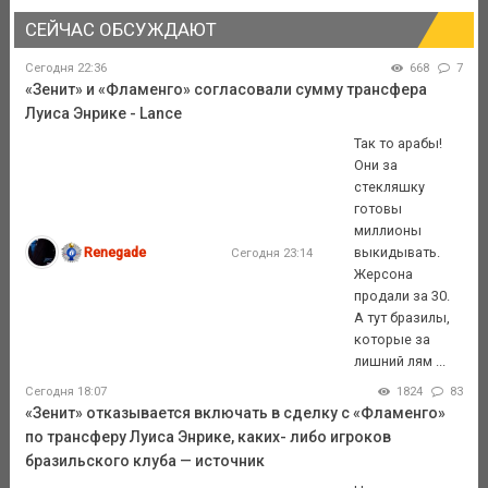
СЕЙЧАС ОБСУЖДАЮТ
Сегодня 22:36
668
7
«Зенит» и «Фламенго» согласовали сумму трансфера
Луиса Энрике - Lance
Так то арабы!
Они за
стекляшку
готовы
миллионы
Renegade
выкидывать.
Сегодня 23:14
Жерсона
продали за 30.
А тут бразилы,
которые за
лишний лям ...
Сегодня 18:07
1824
83
«Зенит» отказывается включать в сделку с «Фламенго»
по трансферу Луиса Энрике, каких- либо игроков
бразильского клуба — источник