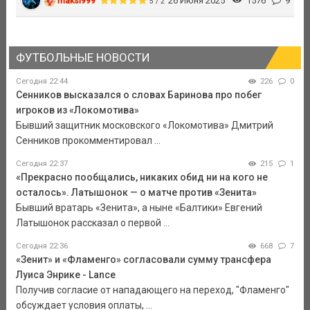
maksi999
26 Июня 2025
1576
9
5 / 2
ФУТБОЛЬНЫЕ НОВОСТИ
Сегодня 22:44
226
0
Сенников высказался о словах Баринова про побег
игроков из «Локомотива»
Бывший защитник московского «Локомотива» Дмитрий
Сенников прокомментировал ...
Сегодня 22:37
215
1
«Прекрасно пообщались, никаких обид ни на кого не
осталось». Латышонок — о матче против «Зенита»
Бывший вратарь «Зенита», а ныне «Балтики» Евгений
Латышонок рассказал о первой ...
Сегодня 22:36
668
7
«Зенит» и «Фламенго» согласовали сумму трансфера
Луиса Энрике - Lance
Получив согласие от нападающего на переход, "Фламенго"
обсуждает условия оплаты, ...