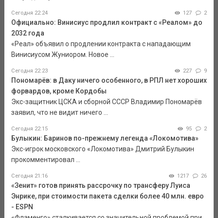
Сегодня 22:24
127
2
Официально: Винисиус продлил контракт с «Реалом» до
2032 года
«Реал» объявил о продлении контракта с нападающим
Винисиусом Жуниором. Новое ...
Сегодня 22:23
227
9
Пономарёв: в Даку ничего особенного, в РПЛ нет хороших
форвардов, кроме Кордобы
Экс-защитник ЦСКА и сборной СССР Владимир Пономарёв
заявил, что не видит ничего ...
Сегодня 22:15
95
2
Булыкин: Баринов по-прежнему легенда «Локомотива»
Экс-игрок московского «Локомотива» Дмитрий Булыкин
прокомментировал ...
Сегодня 21:16
1217
26
«Зенит» готов принять рассрочку по трансферу Луиса
Энрике, при стоимости пакета сделки более 40 млн. евро
- ESPN
«Фламенго» сталкивается со значительной проблемой при