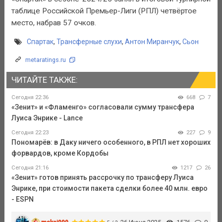
таблице Российской Премьер-Лиги (РПЛ) четвёртое
место, набрав 57 очков.
Спартак
,
Трансферные слухи
,
Антон Миранчук
,
Сьон
metaratings.ru
ЧИТАЙТЕ ТАКЖЕ:
Сегодня 22:36
668
7
«Зенит» и «Фламенго» согласовали сумму трансфера
Луиса Энрике - Lance
Сегодня 22:23
227
9
Пономарёв: в Даку ничего особенного, в РПЛ нет хороших
форвардов, кроме Кордобы
Сегодня 21:16
1217
26
«Зенит» готов принять рассрочку по трансферу Луиса
Энрике, при стоимости пакета сделки более 40 млн. евро
- ESPN