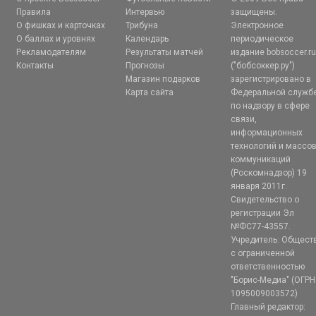
Правила
Интервью
защищены.
О фишках и карточках
Трибуна
Электронное
О баллах и уровнях
Календарь
периодическое
Рекламодателям
Результаты матчей
издание bobsoccer.r
Контакты
Прогнозы
("бобсоккер.ру")
Магазин подарков
зарегистрировано в
Карта сайта
Федеральной служб
по надзору в сфере
связи,
информационных
технологий и массо
коммуникаций
(Роскомнадзор) 19
января 2011г.
Свидетельство о
регистрации Эл
№ФС77-43557.
Учредитель: Общест
с ограниченной
ответственностью
"Борис-Медиа" (ОГРН
1095009003572)
Главный редактор: