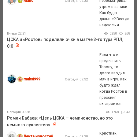
Макс
пересматривал
Сегодня 09:33
утром в записи.
Как будет
дальше? Всегда
надеюсь и ...
Вчера 22:21
3250
268
ЦСКА и «Ростов» поделили очки в матче 3-го тура РПЛ,
0:0
Если что и
предъявить
Торопу, то
долго вводил
maksi999
мяч в игру. Как
Сегодня 09:32
будто ждал
когда Ростов в
прессинг
выстроится.
Сегодня 00:38
1768
43
Роман Бабаев: «Цель ЦСКА — чемпионство, но это
немного лукавство»
Кристиан,
Лента новостей
Сегодня 09:30