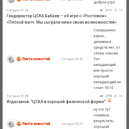
доброе утро
Сегодня 01:33
2410
19
Гендиректор ЦСКА Бабаев — об игре с «Ростовом»:
«Плохой матч. Мы сыграли ниже своих возможностей»
Совершенно
верно,
денежных
средств нет, от
слова совсем.
Лента новостей
Топ
Сегодня 09:29
нападающий
или просто
хороший
нападающий не
стоит 10-15 ...
Сегодня 01:08
2098
14
Игдисамов: "ЦСКА в хорошей физической форме"
ну что тут
скажешь...
результаты
Лента новостей
Сегодня 09:27
хорошей