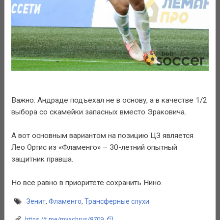
Важно: Андраде подъехал не в основу, а в качестве 1/2
выбора со скамейки запасных вместо Эраковича.
А вот основным вариантом на позицию ЦЗ является
Лео Ортис из «Фламенго» – 30-летний опытный
защитник правша.
Но все равно в приоритете сохранить Нино.
Зенит
,
Фламенго
,
Трансферные слухи
https://t.me/myachrus/8709