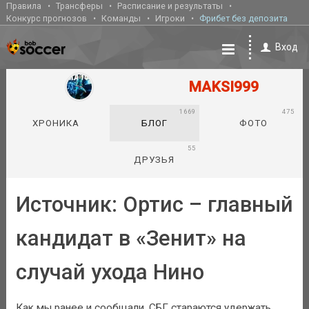
Правила
Трансферы
Расписание и результаты
Конкурс прогнозов
Команды
Игроки
Фрибет без депозита
Вход
MAKSI999
1669
475
ХРОНИКА
БЛОГ
ФОТО
55
ДРУЗЬЯ
Источник: Ортис – главный
кандидат в «Зенит» на
случай ухода Нино
Как мы ранее и сообщали, СБГ стараются удержать