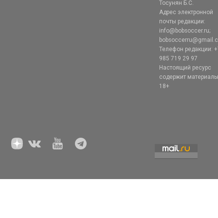
Тосунян Б.С.
Адрес электронной
почты редакции:
info@bobsoccer.ru;
bobsoccerru@gmail.
Телефон редакции: +
985 719 29 97
Настоящий ресурс
содержит материал
18+