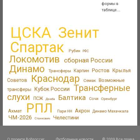
формы в
таблице....
ЦСКА
Зенит
Спартак
Рубин
РФС
Локомотив
сборная России
Динамо
Ростов
Крылья
Трансферы
Карпин
Краснодар
Советов
Возможные
Семак
Трансферные
Кубок России
трансферы
слухи
Балтика
ПСЖ
Сочи
Оренбург
Дзюба
РПЛ
Акрон
Ахмат
Пари НН
Динамо Махачкала
ЧМ-2026
Челестини
Станкович
О проекте Bobsoccer
Футбольные новости
© 2009 Все права