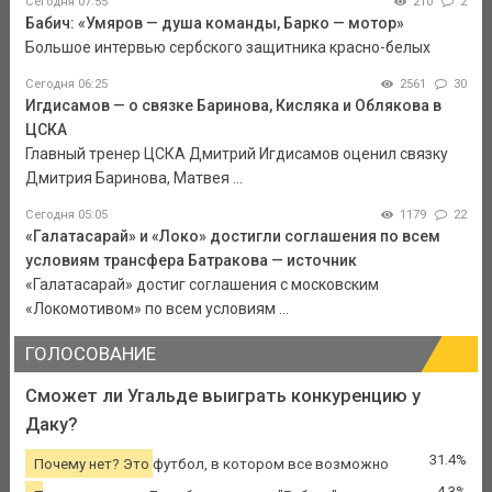
Сегодня 07:55
210
2
Бабич: «Умяров — душа команды, Барко — мотор»
Большое интервью сербского защитника красно-белых
Сегодня 06:25
2561
30
Игдисамов — о связке Баринова, Кисляка и Облякова в
ЦСКА
Главный тренер ЦСКА Дмитрий Игдисамов оценил связку
Дмитрия Баринова, Матвея ...
Сегодня 05:05
1179
22
«Галатасарай» и «Локо» достигли соглашения по всем
условиям трансфера Батракова — источник
«Галатасарай» достиг соглашения с московским
«Локомотивом» по всем условиям ...
ГОЛОСОВАНИЕ
Сможет ли Угальде выиграть конкуренцию у
Даку?
31.4%
Почему нет? Это футбол, в котором все возможно
4.3%