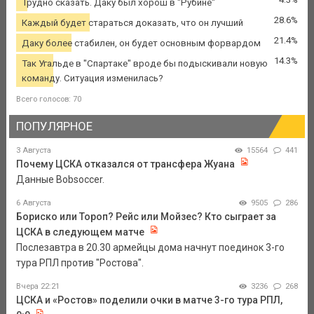
Трудно сказать. Даку был хорош в "Рубине"
28.6%
Каждый будет стараться доказать, что он лучший
21.4%
Даку более стабилен, он будет основным форвардом
14.3%
Так Угальде в "Спартаке" вроде бы подыскивали новую
команду. Ситуация изменилась?
Всего голосов: 70
ПОПУЛЯРНОЕ
3 Августа
15564
441
Почему ЦСКА отказался от трансфера Жуана
Данные Bobsoccer.
6 Августа
9505
286
Бориско или Тороп? Рейс или Мойзес? Кто сыграет за
ЦСКА в следующем матче
Послезавтра в 20.30 армейцы дома начнут поединок 3-го
тура РПЛ против "Ростова".
Вчера 22:21
3236
268
ЦСКА и «Ростов» поделили очки в матче 3-го тура РПЛ,