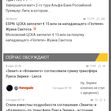
Завершился матч 2-го тура Альфа-Банк Российской
Премьер-Лиги, в котором ...
28 Июля
11771
241
ESPN: ЦСКА заплатит € 15 млн за нападающего «Гёзтепе»
Жуана Сантоса
Московский ЦСКА заплатит € 15 млн за покупку
нападающего «Гёзтепе» Жуана Сантоса.
СЕЙЧАС ОБСУЖДАЮТ
Вчера 22:36
2181
26
«Зенит» и «Фламенго» согласовали сумму трансфера
Луиса Энрике - Lance
Ну, Энрике
Renegade
конечно не стул
Сегодня 07:18
с аукциона:)
Сегодня 07:14
15
0
Стали известны подробности соглашения «Зенита» и
«Фламенго» по трансферу Луиса Энрике - источник