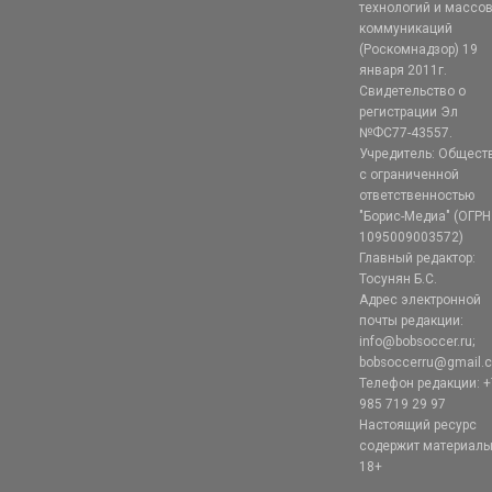
технологий и массо
коммуникаций
(Роскомнадзор) 19
января 2011г.
Свидетельство о
регистрации Эл
№ФС77-43557.
Учредитель: Общест
с ограниченной
ответственностью
"Борис-Медиа" (ОГРН
1095009003572)
Главный редактор:
Тосунян Б.С.
Адрес электронной
почты редакции:
info@bobsoccer.ru;
bobsoccerru@gmail.
Телефон редакции: +
985 719 29 97
Настоящий ресурс
содержит материал
18+