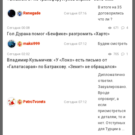
В итоге на 35
Renegade
договорились
Сегодня 07:16
что ли ?
Сегодня 00:08
671
4
Гол Дурана помог «Бенфике» разгромить «Хартс»
maksi999
Будем смотреть
Сегодня 07:12
Сегодня 02:02
705
1
Владимир Кузьмичев: «У «Локо» есть письмо от
«Галатасарая» по Батракову. «Зенит» не обращался»
Дипломатично
ответил.
Завуалировано.
Вроде
опроверг, а
PetroTvorets
Сегодня 07:12
если
присмотреться
к деталям, то и
нет. Отступных
для Турции в ...