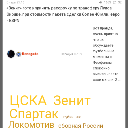
Вчера 21:16
1663
32
«Зенит» готов принять рассрочку по трансферу Луиса
Энрике, при стоимости пакета сделки более 40 млн. евро
- ESPN
Вот правда,
очень приятно
что вы
обсуждаете
футбольные
Renegade
Сегодня 07:09
моменты с
Феофаном
спокойно,
высказываете
свои мысли. 2 ...
ЦСКА
Зенит
Спартак
Рубин
РФС
Локомотив
сборная России