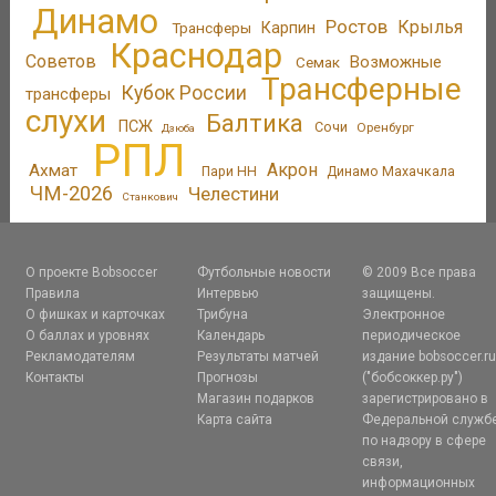
Динамо
Ростов
Крылья
Трансферы
Карпин
Краснодар
Советов
Возможные
Семак
Трансферные
Кубок России
трансферы
слухи
Балтика
ПСЖ
Сочи
Оренбург
Дзюба
РПЛ
Акрон
Ахмат
Пари НН
Динамо Махачкала
ЧМ-2026
Челестини
Станкович
О проекте Bobsoccer
Футбольные новости
© 2009 Все права
Правила
Интервью
защищены.
О фишках и карточках
Трибуна
Электронное
О баллах и уровнях
Календарь
периодическое
Рекламодателям
Результаты матчей
издание bobsoccer.r
Контакты
Прогнозы
("бобсоккер.ру")
Магазин подарков
зарегистрировано в
Карта сайта
Федеральной служб
по надзору в сфере
связи,
информационных