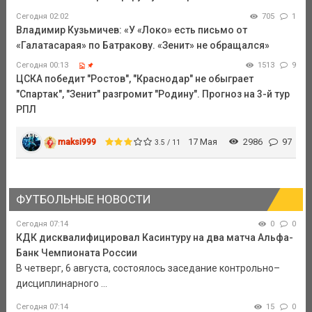
Сегодня 02:02
705
1
Владимир Кузьмичев: «У «Локо» есть письмо от
«Галатасарая» по Батракову. «Зенит» не обращался»
Сегодня 00:13
1513
9
ЦСКА победит "Ростов", "Краснодар" не обыграет
"Спартак", "Зенит" разгромит "Родину". Прогноз на 3-й тур
РПЛ
maksi999
17 Мая
2986
97
3.5 / 11
ФУТБОЛЬНЫЕ НОВОСТИ
Сегодня 07:14
0
0
КДК дисквалифицировал Касинтуру на два матча Альфа-
Банк Чемпионата России
В четверг, 6 августа, состоялось заседание контрольно–
дисциплинарного ...
Сегодня 07:14
15
0