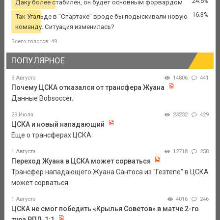
24.5%
Даку более стабилен, он будет основным форвардом
16.3%
Так Угальде в "Спартаке" вроде бы подыскивали новую
команду. Ситуация изменилась?
Всего голосов: 49
ПОПУЛЯРНОЕ
3 Августа
14806
441
Почему ЦСКА отказался от трансфера Жуана
Данные Bobsoccer.
29 Июля
23232
429
ЦСКА и новый нападающий
Еще о трансферах ЦСКА.
1 Августа
12718
258
Переход Жуана в ЦСКА может сорваться
Трансфер нападающего Жуана Сантоса из "Гезтепе" в ЦСКА
может сорваться.
1 Августа
4016
246
ЦСКА не смог победить «Крылья Советов» в матче 2-го
тура РПЛ, 1:1