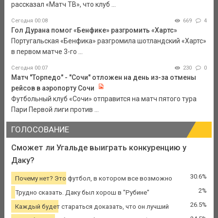
рассказал «Матч ТВ», что клуб ...
Сегодня 00:08
669
4
Гол Дурана помог «Бенфике» разгромить «Хартс»
Португальская «Бенфика» разгромила шотландский «Хартс»
в первом матче 3-го ...
Сегодня 00:07
230
0
Матч "Торпедо" - "Сочи" отложен на день из-за отмены
рейсов в аэропорту Сочи
Футбольный клуб «Сочи» отправится на матч пятого тура
Пари Первой лиги против ...
ГОЛОСОВАНИЕ
Сможет ли Угальде выиграть конкуренцию у
Даку?
30.6%
Почему нет? Это футбол, в котором все возможно
2%
Трудно сказать. Даку был хорош в "Рубине"
26.5%
Каждый будет стараться доказать, что он лучший