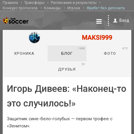
Правила
Трансферы
Расписание и результаты
Конкурс прогнозов
Команды
Игроки
Фрибет без депозита
Вход
MAKSI999
1668
475
ХРОНИКА
БЛОГ
ФОТО
55
ДРУЗЬЯ
Игорь Дивеев: «Наконец-то
это случилось!»
Защитник сине-бело-голубых — первом трофее с
«Зенитом».