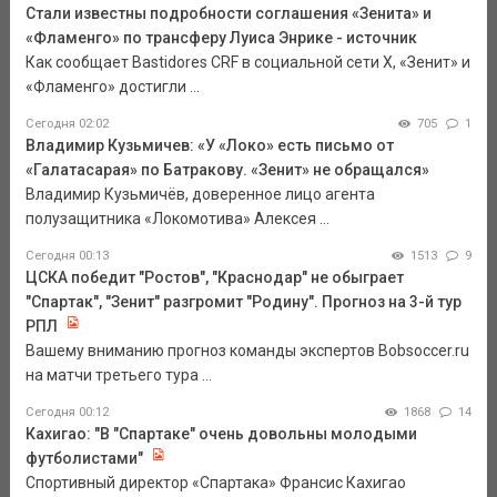
Стали известны подробности соглашения «Зенита» и
«Фламенго» по трансферу Луиса Энрике - источник
Как сообщает Bastidores CRF в социальной сети Х, «Зенит» и
«Фламенго» достигли ...
Сегодня 02:02
705
1
Владимир Кузьмичев: «У «Локо» есть письмо от
«Галатасарая» по Батракову. «Зенит» не обращался»
Владимир Кузьмичёв, доверенное лицо агента
полузащитника «Локомотива» Алексея ...
Сегодня 00:13
1513
9
ЦСКА победит "Ростов", "Краснодар" не обыграет
"Спартак", "Зенит" разгромит "Родину". Прогноз на 3-й тур
РПЛ
Вашему вниманию прогноз команды экспертов Bobsoccer.ru
на матчи третьего тура ...
Сегодня 00:12
1868
14
Кахигао: "В "Спартаке" очень довольны молодыми
футболистами"
Спортивный директор «Спартака» Франсис Кахигао