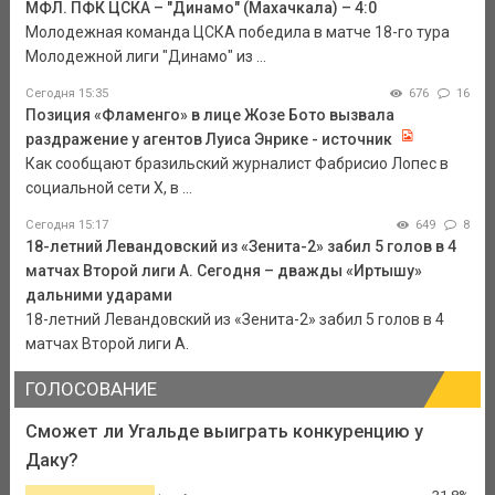
МФЛ. ПФК ЦСКА – "Динамо" (Махачкала) – 4:0
Молодежная команда ЦСКА победила в матче 18-го тура
Молодежной лиги "Динамо" из ...
Сегодня 15:35
676
16
Позиция «Фламенго» в лице Жозе Бото вызвала
раздражение у агентов Луиса Энрике - источник
Как сообщают бразильский журналист Фабрисио Лопес в
социальной сети Х, в ...
Сегодня 15:17
649
8
18-летний Левандовский из «Зенита-2» забил 5 голов в 4
матчах Второй лиги А. Сегодня – дважды «Иртышу»
дальними ударами
18-летний Левандовский из «Зенита-2» забил 5 голов в 4
матчах Второй лиги А.
ГОЛОСОВАНИЕ
Сможет ли Угальде выиграть конкуренцию у
Даку?