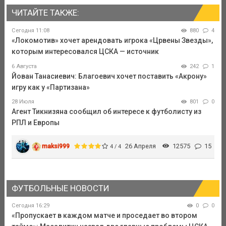
ЧИТАЙТЕ ТАКЖЕ:
Сегодня 11:08
880
4
«Локомотив» хочет арендовать игрока «Црвены Звезды»,
которым интересовался ЦСКА — источник
6 Августа
242
1
Йован Танасиевич: Благоевич хочет поставить «Акрону»
игру как у «Партизана»
28 Июля
801
0
Агент Тикнизяна сообщил об интересе к футболисту из
РПЛ и Европы
maksi999
26 Апреля
12575
15
4 / 4
ФУТБОЛЬНЫЕ НОВОСТИ
Сегодня 16:29
0
0
«Пропускает в каждом матче и проседает во втором