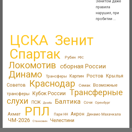
Зенитом даже
правила
нарушил, при
пробитии ...
ЦСКА
Зенит
Спартак
Рубин
РФС
Локомотив
сборная России
Динамо
Ростов
Крылья
Трансферы
Карпин
Краснодар
Советов
Возможные
Семак
Трансферные
Кубок России
трансферы
слухи
Балтика
ПСЖ
Сочи
Оренбург
Дзюба
РПЛ
Акрон
Ахмат
Пари НН
Динамо Махачкала
ЧМ-2026
Челестини
Станкович