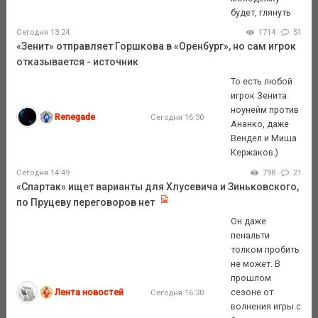
будет, глянуть
Сегодня 13:24
1714
51
«Зенит» отправляет Горшкова в «Оренбург», но сам игрок
отказывается - источник
То есть любой
игрок Зенита
ноунейм против
Renegade
Сегодня 16:30
Ананко, даже
Вендел и Миша
Кержаков.)
Сегодня 14:49
798
21
«Спартак» ищет варианты для Хлусевича и Зиньковского,
по Пруцеву переговоров нет
Он даже
пенальти
толком пробить
не может. В
прошлом
Лента новостей
сезоне от
Сегодня 16:30
волнения игры с