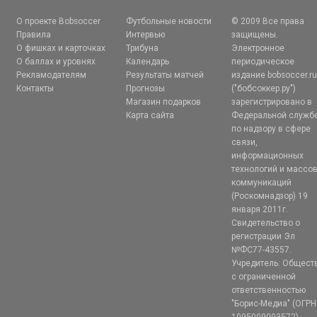
О проекте Bobsoccer
Футбольные новости
© 2009 Все права
Правила
Интервью
защищены.
О фишках и карточках
Трибуна
Электронное
О баллах и уровнях
Календарь
периодическое
Рекламодателям
Результаты матчей
издание bobsoccer.r
Контакты
Прогнозы
("бобсоккер.ру")
Магазин подарков
зарегистрировано в
Карта сайта
Федеральной служб
по надзору в сфере
связи,
информационных
технологий и массо
коммуникаций
(Роскомнадзор) 19
января 2011г.
Свидетельство о
регистрации Эл
№ФС77-43557.
Учредитель: Общест
с ограниченной
ответственностью
"Борис-Медиа" (ОГРН