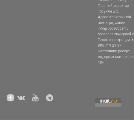
1095009003572)
Главный редактор:
Тосунян Б.С.
Адрес электронной
почты редакции:
info@bobsoccer.ru;
bobsoccerru@gmail.
Телефон редакции: +
985 719 29 97
Настоящий ресурс
содержит материал
18+