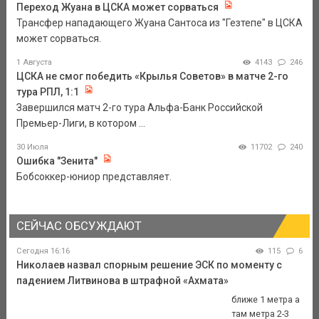
Переход Жуана в ЦСКА может сорваться
Трансфер нападающего Жуана Сантоса из "Гезтепе" в ЦСКА
может сорваться.
1 Августа
4143
246
ЦСКА не смог победить «Крылья Советов» в матче 2-го
тура РПЛ, 1:1
Завершился матч 2-го тура Альфа-Банк Российской
Премьер-Лиги, в котором ...
30 Июля
11702
240
Ошибка "Зенита"
Бобсоккер-юниор представляет.
СЕЙЧАС ОБСУЖДАЮТ
Сегодня 16:16
115
6
Николаев назвал спорным решение ЭСК по моменту с
падением Литвинова в штрафной «Ахмата»
ближе 1 метра а
там метра 2-3