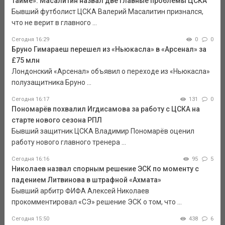
тайме»: Масалитин назвал две главные проблемы ЦСКА
Бывший футболист ЦСКА Валерий Масалитин признался,
что не верит в главного ...
Сегодня 16:29
0
0
Бруно Гимараеш перешел из «Ньюкасла» в «Арсенал» за
£75 млн
Лондонский «Арсенал» объявил о переходе из «Ньюкасла»
полузащитника Бруно ...
Сегодня 16:17
131
0
Пономарёв похвалил Игдисамова за работу с ЦСКА на
старте нового сезона РПЛ
Бывший защитник ЦСКА Владимир Пономарёв оценил
работу нового главного тренера ...
Сегодня 16:16
95
5
Николаев назвал спорным решение ЭСК по моменту с
падением Литвинова в штрафной «Ахмата»
Бывший арбитр ФИФА Алексей Николаев
прокомментировал «СЭ» решение ЭСК о том, что ...
Сегодня 15:50
438
6