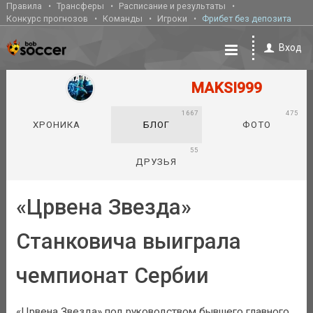
Правила
Трансферы
Расписание и результаты
Конкурс прогнозов
Команды
Игроки
Фрибет без депозита
Вход
MAKSI999
1667
475
ХРОНИКА
БЛОГ
ФОТО
55
ДРУЗЬЯ
«Црвена Звезда»
Станковича выиграла
чемпионат Сербии
«Црвена Звезда» под руководством бывшего главного