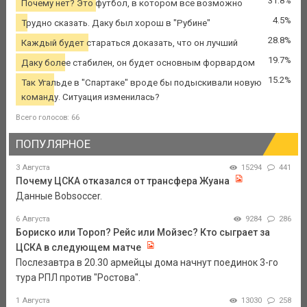
31.8%
Почему нет? Это футбол, в котором все возможно
4.5%
Трудно сказать. Даку был хорош в "Рубине"
28.8%
Каждый будет стараться доказать, что он лучший
19.7%
Даку более стабилен, он будет основным форвардом
15.2%
Так Угальде в "Спартаке" вроде бы подыскивали новую
команду. Ситуация изменилась?
Всего голосов: 66
ПОПУЛЯРНОЕ
3 Августа
15294
441
Почему ЦСКА отказался от трансфера Жуана
Данные Bobsoccer.
6 Августа
9284
286
Бориско или Тороп? Рейс или Мойзес? Кто сыграет за
ЦСКА в следующем матче
Послезавтра в 20.30 армейцы дома начнут поединок 3-го
тура РПЛ против "Ростова".
1 Августа
13030
258