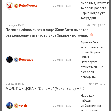
было.Выдыхайте.И
PetroTvorets
Сегодня 16:34
то после разбега
Барко когда уже
тот ударил.
Сегодня 15:35
696
16
Позиция «Фламенго» в лице Жозе Бото вызвала
раздражение у агентов Луиса Энрике - источник
А разве без
моих слов этот
голый Король
Санкт-
Renegade
Сегодня 16:33
Петербурга
станет меньше
сам себя
обводить?
Сегодня 15:50
459
7
МФЛ. ПФК ЦСКА – "Динамо" (Махачкала) – 4:0
Надо как-
нибудь
vv-zh
выбраться на
Сегодня 16:30
молодежку