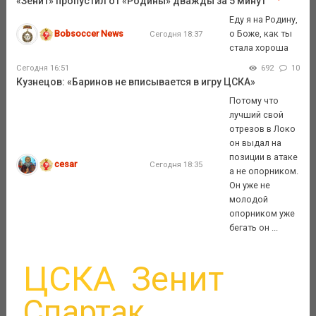
«Зенит» пропустил от «Родины» дважды за 5 минут
Еду я на Родину,
Bobsoccer News
о Боже, как ты
Сегодня 18:37
стала хороша
Сегодня 16:51
692
10
Кузнецов: «Баринов не вписывается в игру ЦСКА»
Потому что
лучший свой
отрезов в Локо
он выдал на
позиции в атаке
cesar
Сегодня 18:35
а не опорником.
Он уже не
молодой
опорником уже
бегать он ...
ЦСКА
Зенит
Спартак