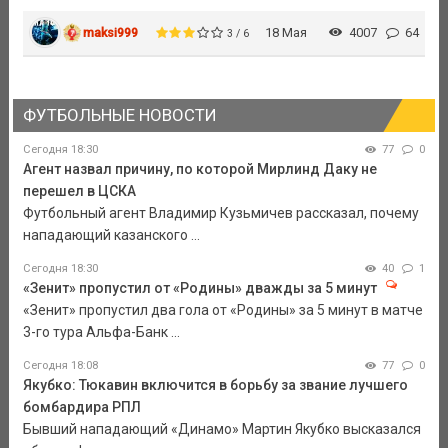
maksi999
18 Мая
4007
64
3 / 6
ФУТБОЛЬНЫЕ НОВОСТИ
Сегодня 18:30
77
0
Агент назвал причину, по которой Мирлинд Даку не
перешел в ЦСКА
Футбольный агент Владимир Кузьмичев рассказал, почему
нападающий казанского ...
Сегодня 18:30
40
1
«Зенит» пропустил от «Родины» дважды за 5 минут
«Зенит» пропустил два гола от «Родины» за 5 минут в матче
3-го тура Альфа-Банк ...
Сегодня 18:08
77
0
Якубко: Тюкавин включится в борьбу за звание лучшего
бомбардира РПЛ
Бывший нападающий «Динамо» Мартин Якубко высказался