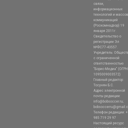
связи,
информационных
технологий и массо
коммуникаций
(Роскомнадзор) 19
января 2011г.
Свидетельство о
регистрации Эл
№ФС77-43557.
Учредитель: Общест
с ограниченной
ответственностью
"Борис-Медиа" (ОГРН
1095009003572)
Главный редактор:
Тосунян Б.С.
Адрес электронной
почты редакции:
info@bobsoccer.ru;
bobsoccerru@gmail.
Телефон редакции: +
985 719 29 97
Настоящий ресурс