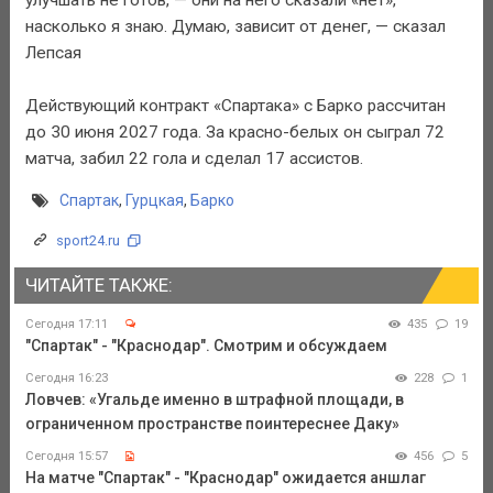
насколько я знаю. Думаю, зависит от денег, — сказал
Лепсая
Действующий контракт «Спартака» с Барко рассчитан
до 30 июня 2027 года. За красно-белых он сыграл 72
матча, забил 22 гола и сделал 17 ассистов.
Спартак
,
Гурцкая
,
Барко
sport24.ru
ЧИТАЙТЕ ТАКЖЕ:
Сегодня 17:11
435
19
"Спартак" - "Краснодар". Смотрим и обсуждаем
Сегодня 16:23
228
1
Ловчев: «Угальде именно в штрафной площади, в
ограниченном пространстве поинтереснее Даку»
Сегодня 15:57
456
5
На матче "Спартак" - "Краснодар" ожидается аншлаг