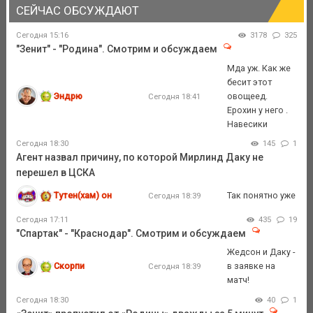
СЕЙЧАС ОБСУЖДАЮТ
Сегодня 15:16
3178
325
"Зенит" - "Родина". Смотрим и обсуждаем
Мда уж. Как же
бесит этот
Эндрю
овощеед.
Сегодня 18:41
Ерохин у него .
Навесики
Сегодня 18:30
145
1
Агент назвал причину, по которой Мирлинд Даку не
перешел в ЦСКА
Тутен(хам) он
Так понятно уже
Сегодня 18:39
Сегодня 17:11
435
19
"Спартак" - "Краснодар". Смотрим и обсуждаем
Жедсон и Даку -
Скорпи
в заявке на
Сегодня 18:39
матч!
Сегодня 18:30
40
1