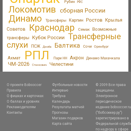
Рубин
РФС
Локомотив
сборная России
Динамо
Ростов
Крылья
Трансферы
Карпин
Краснодар
Советов
Возможные
Семак
Трансферные
Кубок России
трансферы
слухи
Балтика
ПСЖ
Сочи
Оренбург
Дзюба
РПЛ
Акрон
Ахмат
Пари НН
Динамо Махачкала
ЧМ-2026
Челестини
Станкович
О проекте Bobsoccer
Футбольные новости
© 2009 Все права
Правила
Интервью
защищены.
О фишках и карточках
Трибуна
Электронное
О баллах и уровнях
Календарь
периодическое
Рекламодателям
Результаты матчей
издание bobsoccer.r
Контакты
Прогнозы
("бобсоккер.ру")
Магазин подарков
зарегистрировано в
Карта сайта
Федеральной служб
по надзору в сфере