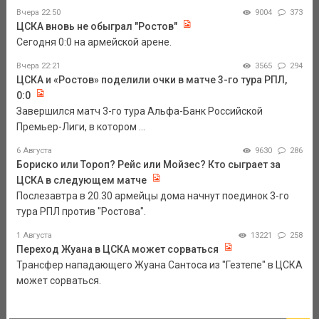
Вчера 22:50
9004
373
ЦСКА вновь не обыграл "Ростов"
Сегодня 0:0 на армейской арене.
Вчера 22:21
3565
294
ЦСКА и «Ростов» поделили очки в матче 3-го тура РПЛ,
0:0
Завершился матч 3-го тура Альфа-Банк Российской
Премьер-Лиги, в котором ...
6 Августа
9630
286
Бориско или Тороп? Рейс или Мойзес? Кто сыграет за
ЦСКА в следующем матче
Послезавтра в 20.30 армейцы дома начнут поединок 3-го
тура РПЛ против "Ростова".
1 Августа
13221
258
Переход Жуана в ЦСКА может сорваться
Трансфер нападающего Жуана Сантоса из "Гезтепе" в ЦСКА
может сорваться.