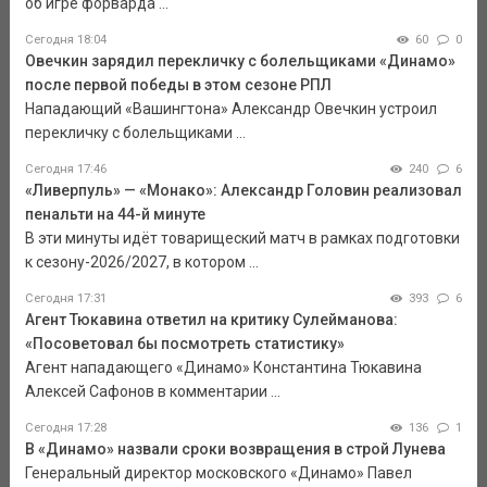
об игре форварда ...
Сегодня 18:04
60
0
Овечкин зарядил перекличку с болельщиками «Динамо»
после первой победы в этом сезоне РПЛ
Нападающий «Вашингтона» Александр Овечкин устроил
перекличку с болельщиками ...
Сегодня 17:46
240
6
«Ливерпуль» — «Монако»: Александр Головин реализовал
пенальти на 44-й минуте
В эти минуты идёт товарищеский матч в рамках подготовки
к сезону-2026/2027, в котором ...
Сегодня 17:31
393
6
Агент Тюкавина ответил на критику Сулейманова:
«Посоветовал бы посмотреть статистику»
Агент нападающего «Динамо» Константина Тюкавина
Алексей Сафонов в комментарии ...
Сегодня 17:28
136
1
В «Динамо» назвали сроки возвращения в строй Лунева
Генеральный директор московского «Динамо» Павел