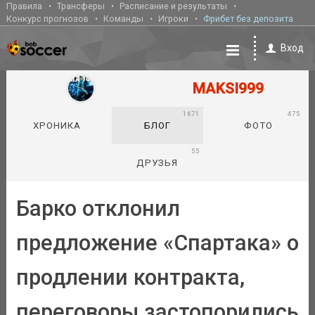
Правила
Трансферы
Расписание и результаты
Конкурс прогнозов
Команды
Игроки
Фрибет без депозита
Вход
MAKSI999
1671
475
ХРОНИКА
БЛОГ
ФОТО
55
ДРУЗЬЯ
Барко отклонил
предложение «Спартака» о
продлении контракта,
переговоры застопорились