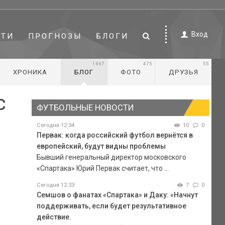
Вход
СТИ
ПРОГНОЗЫ
БЛОГИ
1667
475
55
ХРОНИКА
БЛОГ
ФОТО
ДРУЗЬЯ
С
ФУТБОЛЬНЫЕ НОВОСТИ
Сегодня 12:34
10
0
Первак: когда российский футбол вернётся в
европейский, будут видны проблемы
Бывший генеральный директор московского
«Спартака» Юрий Первак считает, что ...
Сегодня 12:33
7
0
Семшов о фанатах «Спартака» и Даку: «Начнут
поддерживать, если будет результативное
действие.