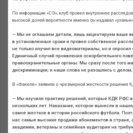
По информации «СЭ», клуб провел внутреннее расследов
высокой долей вероятности именно он издавал «уханья» 
— Мы не оглашаем детали, лишь акцентируем ваше вн
в установленные сроки и провел собственное рассл
не только изучил все видеоматериалы, но и опросил
Единичный случай проявления оскорбительного пов
правоохранительные органы. Мы сразу после того м
дискриминации, и наши слова не разошлись с делом,
В «Факеле» заявили о чрезмерной жесткости решения К
— Мы изучили практику решений, которые КДК РФС 
нескольких лет. Наказание, которое вынесли в нашем
самое жесткое в истории российского футбола. Поэ
нас самые высокие продажи абонементов в стране, 
академии, ветераны и семейная аудитория на трибун