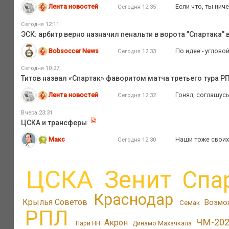
Лента новостей
Если что, ты нич
Сегодня 12:35
Сегодня 12:11
ЭСК: арбитр верно назначил пенальти в ворота "Спартака" 
Bobsoccer News
По идее - углово
Сегодня 12:33
Сегодня 10:27
Титов назвал «Спартак» фаворитом матча третьего тура 
Лента новостей
Гонял, соглашусь
Сегодня 12:32
Вчера 23:31
ЦСКА и трансферы
Макс
Наши тоже своих 
Сегодня 12:30
ЦСКА
Зенит
Спа
Краснодар
Крылья Советов
Возмо
Семак
РПЛ
ЧМ-20
Акрон
Пари НН
Динамо Махачкала