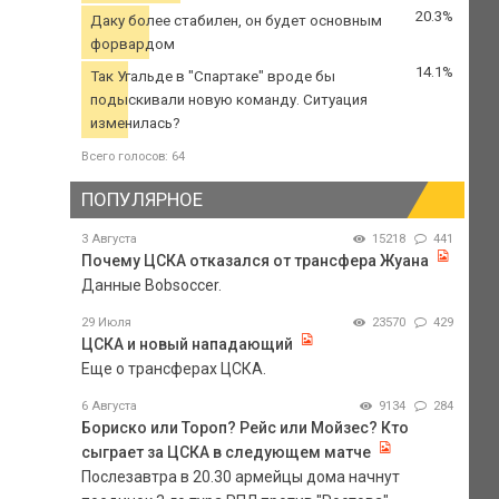
20.3%
Даку более стабилен, он будет основным
форвардом
14.1%
Так Угальде в "Спартаке" вроде бы
подыскивали новую команду. Ситуация
изменилась?
Всего голосов: 64
ПОПУЛЯРНОЕ
3 Августа
15218
441
Почему ЦСКА отказался от трансфера Жуана
Данные Bobsoccer.
29 Июля
23570
429
ЦСКА и новый нападающий
Еще о трансферах ЦСКА.
6 Августа
9134
284
Бориско или Тороп? Рейс или Мойзес? Кто
сыграет за ЦСКА в следующем матче
Послезавтра в 20.30 армейцы дома начнут