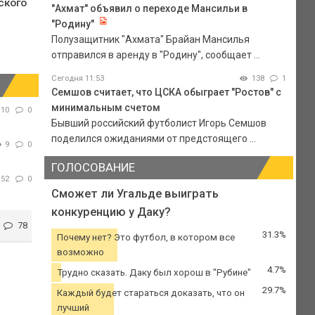
ского
"Ахмат" объявил о переходе Мансильи в
"Родину"
Полузащитник "Ахмата" Брайан Мансилья
отправился в аренду в "Родину", сообщает ...
Сегодня 11:53
138
1
Семшов считает, что ЦСКА обыграет "Ростов" с
минимальным счетом
10
0
Бывший российский футболист Игорь Семшов
поделился ожиданиями от предстоящего ...
9
0
ГОЛОСОВАНИЕ
52
0
Сможет ли Угальде выиграть
конкуренцию у Даку?
78
31.3%
Почему нет? Это футбол, в котором все
возможно
4.7%
Трудно сказать. Даку был хорош в "Рубине"
29.7%
Каждый будет стараться доказать, что он
лучший