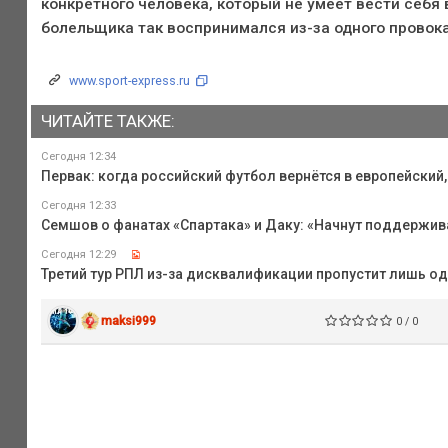
конкретного человека, который не умеет вести себя
болельщика так воспринимался из-за одного провока
www.sport-express.ru
ЧИТАЙТЕ ТАКЖЕ:
Сегодня 12:34
Первак: когда российский футбол вернётся в европейский
Сегодня 12:33
Семшов о фанатах «Спартака» и Даку: «Начнут поддержива
Сегодня 12:29
Третий тур РПЛ из-за дисквалификации пропустит лишь о
maksi999
0 / 0