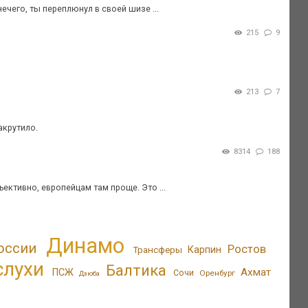
ечего, ты переплюнул в своей шизе ...
215
9
213
7
акрутило.
8314
188
ективно, европейцам там проще. Это ...
Динамо
оссии
Ростов
Трансферы
Карпин
слухи
Балтика
Ахмат
ПСЖ
Сочи
Оренбург
Дзюба