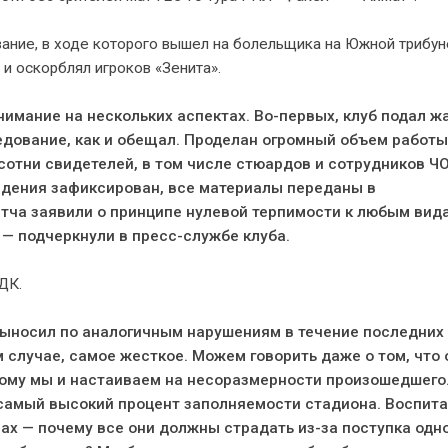
ание, в ходе которого вышел на болельщика на Южной трибун
и оскорблял игроков «Зенита».
имание на нескольких аспектах. Во-первых, клуб подал ж
едование, как и обещал. Проделан огромный объем работы
 сотни свидетелей, в том числе стюардов и сотрудников Ч
едения зафиксирован, все материалы переданы в
атча заявили о принципе нулевой терпимости к любым вид
 — подчеркнули в пресс-службе клуба.
ДК.
выносил по аналогичным нарушениям в течение последних
 случае, самое жесткое. Можем говорить даже о том, что 
тому мы и настаиваем на несоразмерности произошедшего.
самый высокий процент заполняемости стадиона. Воспит
ах — почему все они должны страдать из-за поступка одн