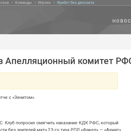
нозов
Команды
Игроки
Фрибет без депозита
НОВО
 в Апелляционный комитет РФ
тче с «Зенитом».
. Клуб попросил смягчить наказание КДК РФС, который
сти без зрителей матч 23-го тура РПЛ «Факел» — «Ахмат».