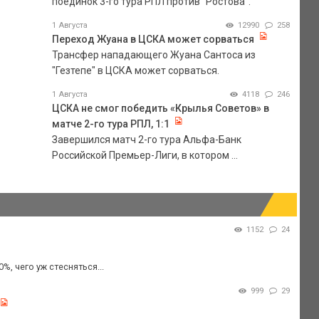
поединок 3-го тура РПЛ против "Ростова".
1 Августа
12990
258
Переход Жуана в ЦСКА может сорваться
Трансфер нападающего Жуана Сантоса из
"Гезтепе" в ЦСКА может сорваться.
1 Августа
4118
246
ЦСКА не смог победить «Крылья Советов» в
матче 2-го тура РПЛ, 1:1
Завершился матч 2-го тура Альфа-Банк
Российской Премьер-Лиги, в котором ...
1152
24
, чего уж стесняться...
999
29