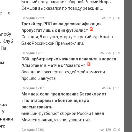
Бывший полузащитник сборной России Игорь
Семшов высказался по поводу реакции ...
е — с
Сегодня 12:29
52
0
Третий тур РПЛ из-за дисквалификации
пропустит лишь один футболист
алобу
Сегодня, 8 августа, стартует третий тур Альфа-
. Клуб
Банк Российской Премьер-лиги.
ОПа.
Сегодня 12:11
215
9
ЭСК: арбитр верно назначил пенальти в ворота
ам
"Спартака" в матче с "Ахматом"
Заседание экспертно-судейской комиссии
прошло 5 августа.
Сегодня 12:07
66
1
Мамаев: если предложение Батракову от
«Галатасарая» не болтовня, надо
оно
рассматривать
 У
Бывший футболист сборной России Павел
анники
Мамаев заявил, что полузащитник ...
ого
Сегодня 12:06
129
0