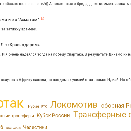
его абсолютно не знаешь!))) А после такого бреда, даже комментировать н
в матче с "Ахматом"
й за затяжку времени.
РПЛ с «Краснодаром»
. И я очень надеялся тогда на победу Спартака. В результате Динамо их н
скаутов в Африку сажали, но плодом их усилий стал только Ндиай. Но объ
ртак
Локомотив
сборная Р
Рубин
РФС
Трансферные 
Кубок России
жные трансферы
26
Челестини
Станкович