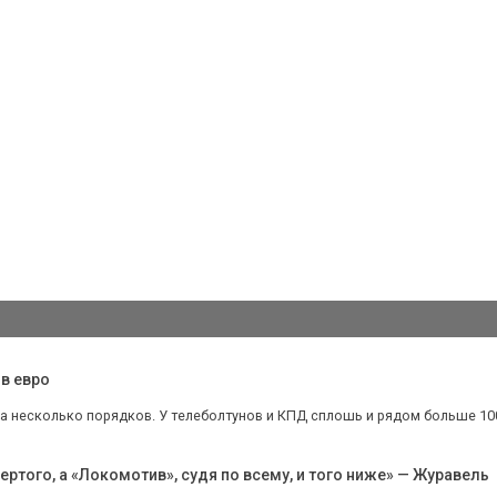
в евро
на несколько порядков. У телеболтунов и КПД сплошь и рядом больше 100%
ертого, а «Локомотив», судя по всему, и того ниже» — Журавель