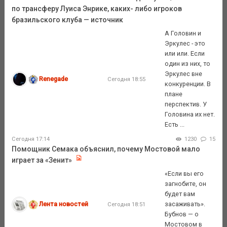
по трансферу Луиса Энрике, каких- либо игроков
бразильского клуба — источник
А Головин и
Эркулес - это
или или. Если
один из них, то
Эркулес вне
Renegade
Сегодня 18:55
конкуренции. В
плане
перспектив. У
Головина их нет.
Есть ...
Сегодня 17:14
1230
15
Помощник Семака объяснил, почему Мостовой мало
играет за «Зенит»
«Если вы его
загнобите, он
будет вам
Лента новостей
засаживать».
Сегодня 18:51
Бубнов — о
Мостовом в