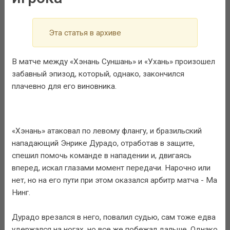
Эта статья в архиве
В матче между «Хэнань Суншань» и «Ухань» произошел
забавный эпизод, который, однако, закончился
плачевно для его виновника.
«Хэнань» атаковал по левому флангу, и бразильский
нападающий Энрике Дурадо, отработав в защите,
спешил помочь команде в нападении и, двигаясь
вперед, искал глазами момент передачи. Нарочно или
нет, но на его пути при этом оказался арбитр матча - Ма
Нинг.
Дурадо врезался в него, повалил судью, сам тоже едва
удержался на ногах, но все же побежал дальше. Однако