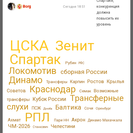
Спартаке,
Borg
конкуренция
Сегодня 18:51
должна
повысить их
уровень
ЦСКА
Зенит
Спартак
Рубин
РФС
Локомотив
сборная России
Динамо
Ростов
Крылья
Трансферы
Карпин
Краснодар
Советов
Возможные
Семак
Трансферные
Кубок России
трансферы
слухи
Балтика
ПСЖ
Сочи
Оренбург
Дзюба
РПЛ
Акрон
Ахмат
Пари НН
Динамо Махачкала
ЧМ-2026
Челестини
Станкович