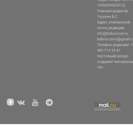
1095009003572)
Главный редактор:
Тосунян Б.С.
Адрес электронной
почты редакции:
info@bobsoccer.ru;
bobsoccerru@gmail.
Телефон редакции: +
985 719 29 97
Настоящий ресурс
содержит материал
18+