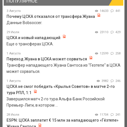
ПОПУЛЯРНОЕ
3 Августа
14633
441
Почему ЦСКА отказался от трансфера Жуана
Данные Bobsoccer.
29 Июля
23110
429
ЦСКА и новый нападающий
Еще о трансферах ЦСКА.
1 Августа
12599
258
Переход Жуана в ЦСКА может сорваться
Трансфер нападающего Жуана Сантоса из "Гезтепе" в ЦСКА
может сорваться.
1 Августа
3982
246
ЦСКА не смог победить «Крылья Советов» в матче 2-го
тура РПЛ, 1:1
Завершился матч 2-го тура Альфа-Банк Российской
Премьер-Лиги, в котором ...
28 Июля
11704
241
ESPN: ЦСКА заплатит € 15 млн за нападающего «Гёзтепе»
Жуана Сантоса