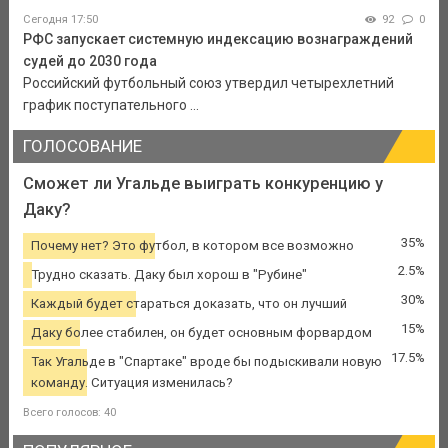
Сегодня 17:50
92
0
РФС запускает системную индексацию вознаграждений
судей до 2030 года
Российский футбольный союз утвердил четырехлетний
график поступательного ...
ГОЛОСОВАНИЕ
Сможет ли Угальде выиграть конкуренцию у
Даку?
35%
Почему нет? Это футбол, в котором все возможно
2.5%
Трудно сказать. Даку был хорош в "Рубине"
30%
Каждый будет стараться доказать, что он лучший
15%
Даку более стабилен, он будет основным форвардом
17.5%
Так Угальде в "Спартаке" вроде бы подыскивали новую
команду. Ситуация изменилась?
Всего голосов: 40