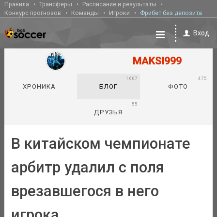
Правила
Трансферы
Расписание и результаты
Конкурс прогнозов
Команды
Игроки
Фрибет без депозита
Вход
MAKSI999
1667
475
ХРОНИКА
БЛОГ
ФОТО
55
ДРУЗЬЯ
В китайском чемпионате
арбитр удалил с поля
врезавшегося в него
игрока