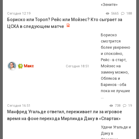
«Зените»
Сегодня 12:19
5665
188
Бориско или Тороп? Рейс или Мойзес? Кто сыграет за
ЦСКА в следующем матче
Бориско
смотрится
более уверенно
и спокойно,
Рейс - в старт,
Макс
Мойзес на
Сегодня 18:51
замену можно,
Обляков и
Баринов - оба
пока не лучшие
...
Сегодня 16:51
738
19
Манфред Угальде ответил, переживает ли за игровое
время на фоне перехода Мирлинда Даку в «Спартак»
Удачи Угальде и
Даку в