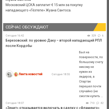
Московский ЦСКА заплатит € 15 млн за покупку
нападающего «Гёзтепе» Жуана Сантоса.
СЕЙЧАС ОБСУЖДАЮТ
Сегодня 16:42
329
6
Березовский: по уровню Даку – второй нападающий РПЛ
после Кордобы
Был на
поверхности, по
большому счету
никому не
нужен из
Лента новостей
Сегодня 18:55
лидеров, в
Спартак
перешел почти
случайно (не
смогли купить ...
Сегодня 18:07
710
42
«Зенит» отказывается включать в сделку с «Фламенго»