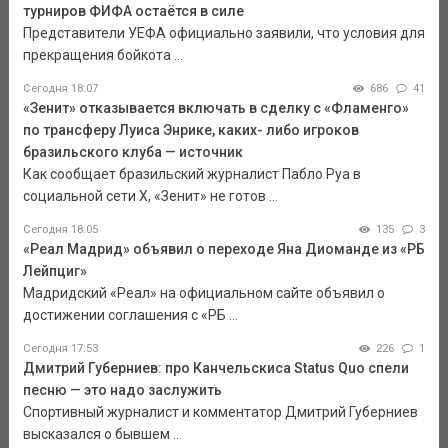
турниров ФИФА остаётся в силе
Представители УЕФА официально заявили, что условия для
прекращения бойкота ...
Сегодня 18:07
686
41
«Зенит» отказывается включать в сделку с «Фламенго»
по трансферу Луиса Энрике, каких- либо игроков
бразильского клуба — источник
Как сообщает бразильский журналист Пабло Руа в
социальной сети Х, «Зенит» не готов ...
Сегодня 18:05
135
3
«Реал Мадрид» объявил о переходе Яна Диоманде из «РБ
Лейпциг»
Мадридский «Реал» на официальном сайте объявил о
достижении соглашения с «РБ ...
Сегодня 17:53
226
1
Дмитрий Губерниев: про Канчельскиса Status Quo спели
песню — это надо заслужить
Спортивный журналист и комментатор Дмитрий Губерниев
высказался о бывшем ...