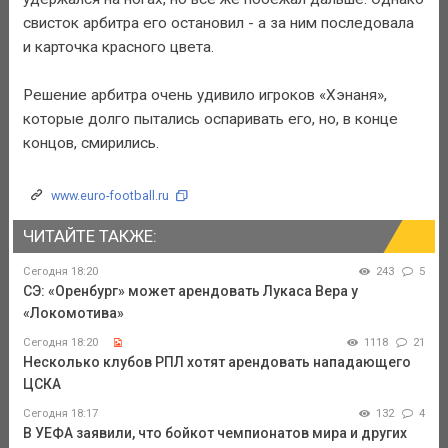
свисток арбитра его остановил - а за ним последовала
и карточка красного цвета.
Решение арбитра очень удивило игроков «Хэнаня»,
которые долго пытались оспаривать его, но, в конце
концов, смирились.
www.euro-football.ru
ЧИТАЙТЕ ТАКЖЕ:
Сегодня 18:20
243
5
СЭ: «Оренбург» может арендовать Лукаса Вера у
«Локомотива»
Сегодня 18:20
1118
21
Несколько клубов РПЛ хотят арендовать нападающего
ЦСКА
Сегодня 18:17
132
4
В УЕФА заявили, что бойкот чемпионатов мира и других