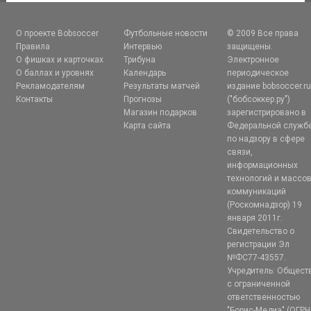
О проекте Bobsoccer
Футбольные новости
© 2009 Все права
Правила
Интервью
защищены.
О фишках и карточках
Трибуна
Электронное
О баллах и уровнях
Календарь
периодическое
Рекламодателям
Результаты матчей
издание bobsoccer.r
Контакты
Прогнозы
("бобсоккер.ру")
Магазин подарков
зарегистрировано в
Карта сайта
Федеральной служб
по надзору в сфере
связи,
информационных
технологий и массо
коммуникаций
(Роскомнадзор) 19
января 2011г.
Свидетельство о
регистрации Эл
№ФС77-43557.
Учредитель: Общест
с ограниченной
ответственностью
"Борис-Медиа" (ОГРН