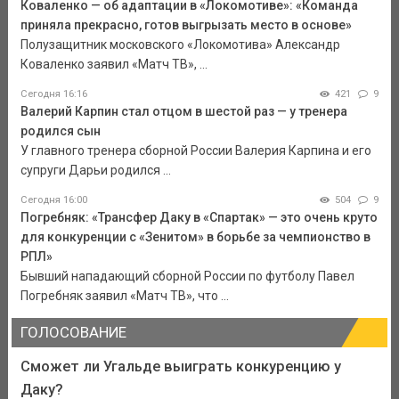
Коваленко — об адаптации в «Локомотиве»: «Команда
приняла прекрасно, готов выгрызать место в основе»
Полузащитник московского «Локомотива» Александр
Коваленко заявил «Матч ТВ», ...
Сегодня 16:16
421
9
Валерий Карпин стал отцом в шестой раз — у тренера
родился сын
У главного тренера сборной России Валерия Карпина и его
супруги Дарьи родился ...
Сегодня 16:00
504
9
Погребняк: «Трансфер Даку в «Спартак» — это очень круто
для конкуренции с «Зенитом» в борьбе за чемпионство в
РПЛ»
Бывший нападающий сборной России по футболу Павел
Погребняк заявил «Матч ТВ», что ...
ГОЛОСОВАНИЕ
Сможет ли Угальде выиграть конкуренцию у
Даку?