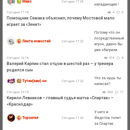
Макс
Сегодня 17:24
нападающие !
Сегодня 17:14
4
0
Помощник Семака объяснил, почему Мостовой мало
играет за «Зенит»
Потому что он
посредственный
Лента новостей
Сегодня 17:22
игрок, давно бы
уже сбагрили.
Сегодня 16:16
414
8
Валерий Карпин стал отцом в шестой раз — у тренера
родился сын
Что за чушь ты
Тутен(хам) он
Сегодня 17:22
написал?
Сегодня 15:19
363
17
Кирилл Левников – главный судья матча «Спартак» –
«Краснодар»
У него и
Торонгил
Федотов топит
Сегодня 17:20
за Спартак.