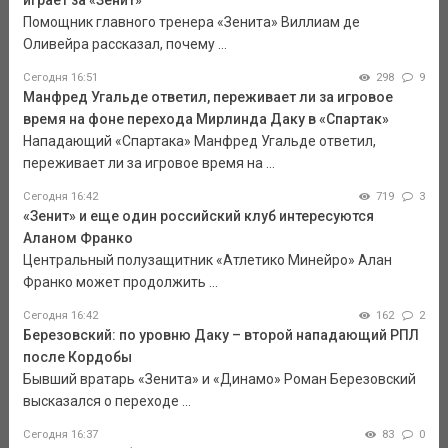
играет за «Зенит»
Помощник главного тренера «Зенита» Виллиам де
Оливейра рассказал, почему ...
Сегодня 16:51
298
9
Манфред Угальде ответил, переживает ли за игровое
время на фоне перехода Мирлинда Даку в «Спартак»
Нападающий «Спартака» Манфред Угальде ответил,
переживает ли за игровое время на ...
Сегодня 16:42
719
3
«Зенит» и еще один российский клуб интересуются
Аланом Франко
Центральный полузащитник «Атлетико Минейро» Алан
Франко может продолжить ...
Сегодня 16:42
162
2
Березовский: по уровню Даку – второй нападающий РПЛ
после Кордобы
Бывший вратарь «Зенита» и «Динамо» Роман Березовский
высказался о переходе ...
Сегодня 16:37
83
0