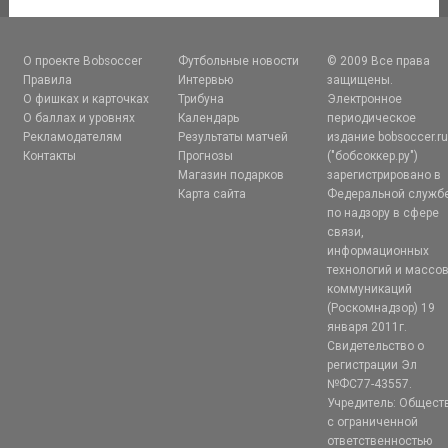
О проекте Bobsoccer
Футбольные новости
© 2009 Все права
Правила
Интервью
защищены.
О фишках и карточках
Трибуна
Электронное
О баллах и уровнях
Календарь
периодическое
Рекламодателям
Результаты матчей
издание bobsoccer.r
Контакты
Прогнозы
("бобсоккер.ру")
Магазин подарков
зарегистрировано в
Карта сайта
Федеральной служб
по надзору в сфере
связи,
информационных
технологий и массо
коммуникаций
(Роскомнадзор) 19
января 2011г.
Свидетельство о
регистрации Эл
№ФС77-43557.
Учредитель: Общест
с ограниченной
ответственностью