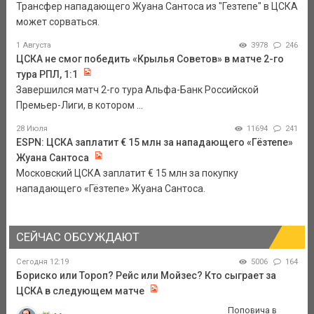
Трансфер нападающего Жуана Сантоса из "Гезтепе" в ЦСКА
может сорваться.
1 Августа
3978
246
ЦСКА не смог победить «Крылья Советов» в матче 2-го
тура РПЛ, 1:1
Завершился матч 2-го тура Альфа-Банк Российской
Премьер-Лиги, в котором ...
28 Июля
11694
241
ESPN: ЦСКА заплатит € 15 млн за нападающего «Гёзтепе»
Жуана Сантоса
Московский ЦСКА заплатит € 15 млн за покупку
нападающего «Гёзтепе» Жуана Сантоса.
СЕЙЧАС ОБСУЖДАЮТ
Сегодня 12:19
5006
164
Бориско или Тороп? Рейс или Мойзес? Кто сыграет за
ЦСКА в следующем матче
Поповича в