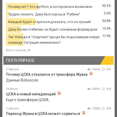
33.3%
Почему нет? Это футбол, в котором все возможно
2.6%
Трудно сказать. Даку был хорош в "Рубине"
30.8%
Каждый будет стараться доказать, что он лучший
15.4%
Даку более стабилен, он будет основным форвардом
17.9%
Так Угальде в "Спартаке" вроде бы подыскивали новую
команду. Ситуация изменилась?
Всего голосов: 39
ПОПУЛЯРНОЕ
3 Августа
14604
441
Почему ЦСКА отказался от трансфера Жуана
Данные Bobsoccer.
29 Июля
23095
429
ЦСКА и новый нападающий
Еще о трансферах ЦСКА.
1 Августа
12583
258
Переход Жуана в ЦСКА может сорваться