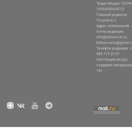
"Борис-Медиа" (ОГРН
1095009003572)
Главный редактор:
Тосунян Б.С.
Адрес электронной
почты редакции:
info@bobsoccer.ru;
bobsoccerru@gmail.
Телефон редакции: +
985 719 29 97
Настоящий ресурс
содержит материал
18+