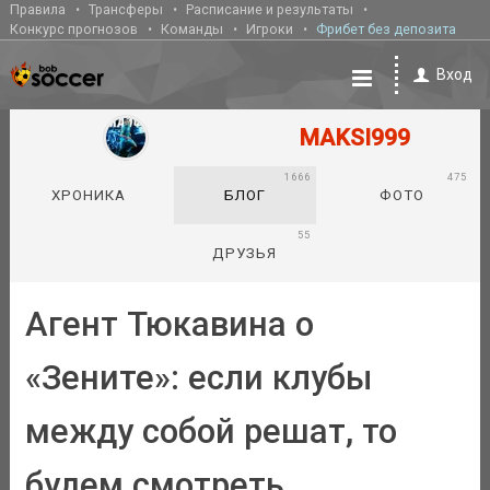
Правила
Трансферы
Расписание и результаты
Конкурс прогнозов
Команды
Игроки
Фрибет без депозита
Вход
MAKSI999
1666
475
ХРОНИКА
БЛОГ
ФОТО
55
ДРУЗЬЯ
Агент Тюкавина о
«Зените»: если клубы
между собой решат, то
будем смотреть