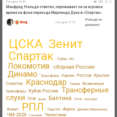
Сегодня 16:51
325
9
Манфред Угальде ответил, переживает ли за игровое
время на фоне перехода Мирлинда Даку в «Спартак»
Угальде он
Borg
Сегодня 17:19
доверяет
ЦСКА
Зенит
Спартак
Рубин
РФС
Локомотив
сборная России
Динамо
Ростов
Крылья
Трансферы
Карпин
Краснодар
Советов
Возможные
Семак
Трансферные
Кубок России
трансферы
слухи
Балтика
ПСЖ
Сочи
Оренбург
Дзюба
РПЛ
Акрон
Ахмат
Пари НН
Динамо Махачкала
ЧМ-2026
Челестини
Станкович