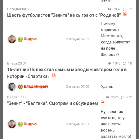
Зенит ...
Сегодня 00:50
7837
12
Шесть футболистов "Зенита" не сыграют с "Родиной"
Почему
маринуют
Мостового,
Эндрю
Сегодня 07:01
когда выпустят
на поле
Шилова??
Вчера 23:34
1046
10
16-летний Полех стал самым молодым автором гола в
истории «Спартака»
Владимирыч
Удачи.
Сегодня 07:00
Вчера 17:15
3525
272
"Зенит" - "Балтика". Смотрим и обсуждаем
Ну, если так
считать, то у
Эндрю
нас шесть-
Сегодня 06:57
восемь
залететь могло)