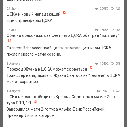
29 Июля
22959
429
ЦСКА и новый нападающий
Еще о трансферах ЦСКА.
27 Июля
13088
265
Обляков рассказал, за счет чего ЦСКА обыграл "Балтику"
Эксперт Bobsoccer пообщался с полузащитником ЦСКА
после первого матча сезона.
1 Августа
12492
258
Переход Жуана в ЦСКА может сорваться
Трансфер нападающего Жуана Сантоса из "Гезтепе" в ЦСКА
может сорваться.
1 Августа
3940
246
ЦСКА не смог победить «Крылья Советов» в матче 2-го
тура РПЛ, 1:1
Завершился матч 2-го тура Альфа-Банк Российской
Премьер-Лиги, в котором ...