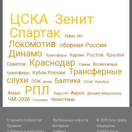
ЦСКА
Зенит
Спартак
Рубин
РФС
Локомотив
сборная России
Динамо
Ростов
Крылья
Трансферы
Карпин
Краснодар
Советов
Возможные
Семак
Трансферные
Кубок России
трансферы
слухи
Балтика
ПСЖ
Сочи
Оренбург
Дзюба
РПЛ
Акрон
Ахмат
Пари НН
Динамо Махачкала
ЧМ-2026
Челестини
Станкович
О проекте Bobsoccer
Футбольные новости
© 2009 Все права
Правила
Интервью
защищены.
О фишках и карточках
Трибуна
Электронное