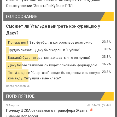
Шесть футболистов "Зенита" не сыграют с "Родиной"
О выступлении "Зенита" в Кубке и РПЛ.
ГОЛОСОВАНИЕ
Сможет ли Угальде выиграть конкуренцию у
Даку?
23.3%
Почему нет? Это футбол, в котором все возможно
3.3%
Трудно сказать. Даку был хорош в "Рубине"
33.3%
Каждый будет стараться доказать, что он лучший
16.7%
Даку более стабилен, он будет основным форвардом
23.3%
Так Угальде в "Спартаке" вроде бы подыскивали новую
команду. Ситуация изменилась?
Всего голосов: 30
ПОПУЛЯРНОЕ
3 Августа
14439
441
Почему ЦСКА отказался от трансфера Жуана
Данные Bobsoccer.