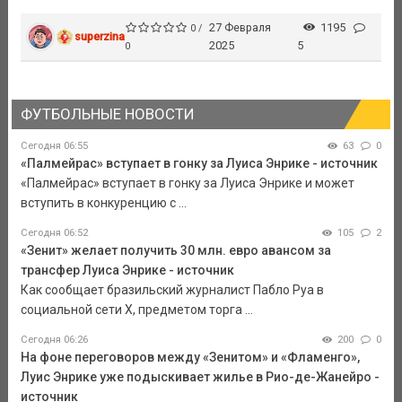
27 Февраля
1195
0 /
superzina
2025
5
0
ФУТБОЛЬНЫЕ НОВОСТИ
Сегодня 06:55
63
0
«Палмейрас» вступает в гонку за Луиса Энрике - источник
«Палмейрас» вступает в гонку за Луиса Энрике и может
вступить в конкуренцию с ...
Сегодня 06:52
105
2
«Зенит» желает получить 30 млн. евро авансом за
трансфер Луиса Энрике - источник
Как сообщает бразильский журналист Пабло Руа в
социальной сети Х, предметом торга ...
Сегодня 06:26
200
0
На фоне переговоров между «Зенитом» и «Фламенго»,
Луис Энрике уже подыскивает жилье в Рио-де-Жанейро -
источник