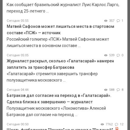
Как сообщает бразильский журналист Луис Карлос Ларго,
переход 25-летнего ...
Сегодня 05:55
357
1
Матвей Сафонов может лишиться места в стартовом
составе «ПСЖ» — источник
Российский голкипер «ПСЖ» Матвей Сафонов может
лишиться места в основном составе ...
Сегодня 05:05
539
0
Журналист раскрыл, сколько «Галатасарай» намерен
заплатить за трансфер Батракова
«Галатасарай» стремится завершить трансфер
полузащитника московского ...
Сегодня 04:44
588
8
Батраков дал согласие на переход в «Галатасарай».
Сделка близка к завершению — журналист
Полузащитник московского «Локомотива» Алексей
Батраков дал согласие на переход ...
Сегодня 00:50
7762
12