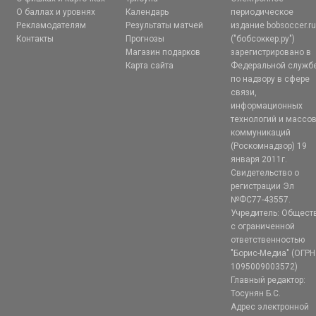
О баллах и уровнях
Календарь
периодическое
Рекламодателям
Результаты матчей
издание bobsoccer.r
Контакты
Прогнозы
("бобсоккер.ру")
Магазин подарков
зарегистрировано в
Карта сайта
Федеральной служб
по надзору в сфере
связи,
информационных
технологий и массо
коммуникаций
(Роскомнадзор) 19
января 2011г.
Свидетельство о
регистрации Эл
№ФС77-43557.
Учредитель: Общест
с ограниченной
ответственностью
"Борис-Медиа" (ОГРН
1095009003572)
Главный редактор:
Тосунян Б.С.
Адрес электронной