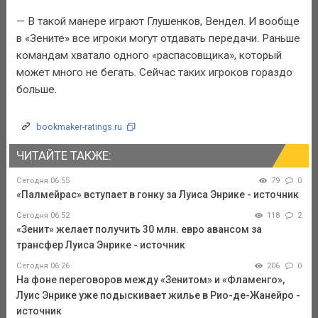
— В такой манере играют Глушенков, Вендел. И вообще
в «Зените» все игроки могут отдавать передачи. Раньше
командам хватало одного «распасовщика», который
может много не бегать. Сейчас таких игроков гораздо
больше.
bookmaker-ratings.ru
ЧИТАЙТЕ ТАКЖЕ:
Сегодня 06:55
79
0
«Палмейрас» вступает в гонку за Луиса Энрике - источник
Сегодня 06:52
118
2
«Зенит» желает получить 30 млн. евро авансом за
трансфер Луиса Энрике - источник
Сегодня 06:26
206
0
На фоне переговоров между «Зенитом» и «Фламенго»,
Луис Энрике уже подыскивает жилье в Рио-де-Жанейро -
источник