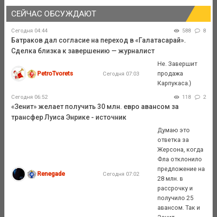
СЕЙЧАС ОБСУЖДАЮТ
Сегодня 04:44
588
8
Батраков дал согласие на переход в «Галатасарай».
Сделка близка к завершению — журналист
Не. Завершит
PetroTvorets
продажа
Сегодня 07:03
Карпукаса.)
Сегодня 06:52
118
2
«Зенит» желает получить 30 млн. евро авансом за
трансфер Луиса Энрике - источник
Думаю это
ответка за
Жерсона, когда
Фла отклонило
предложение на
Renegade
Сегодня 07:02
28 млн. в
рассрочку и
получило 25
авансом. Так и