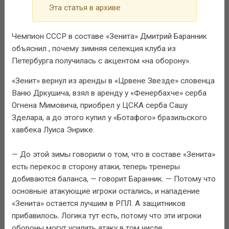
Эта статья в архиве
Чемпион СССР в составе «Зенита» Дмитрий Баранник
объяснил , почему зимняя селекция клуба из
Петербурга получилась с акцентом «на оборону».
«Зенит» вернул из аренды в «Црвене Звезде» словенца
Ваню Дркушича, взял в аренду у «Фенербахче» серба
Огнена Мимовича, приобрел у ЦСКА серба Сашу
Зделара, а до этого купил у «Ботафого» бразильского
хавбека Луиса Энрике.
— До этой зимы говорили о том, что в составе «Зенита»
есть перекос в сторону атаки, теперь тренеры
добиваются баланса, — говорит Баранник. — Потому что
основные атакующие игроки остались, и нападение
«Зенита» остается лучшим в РПЛ. А защитников
прибавилось. Логика тут есть, потому что эти игроки
обороны могут усилить атаку в том числе.