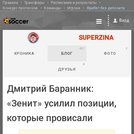
Правила
Трансферы
Расписание и результаты
Конкурс прогнозов
Команды
Игроки
Фрибет без депозита
Вход
SUPERZINA
421
0
ХРОНИКА
БЛОГ
ФОТО
8
ДРУЗЬЯ
Дмитрий Баранник:
«Зенит» усилил позиции,
которые провисали