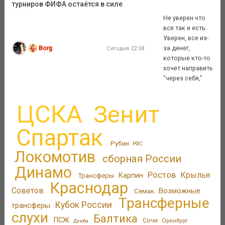
турниров ФИФА остаётся в силе
Не уверен что
все так и есть.
Уверен, все из-
Borg
за денег,
Сегодня 22:58
которые кто-то
хочет направить
"через себя,"
ЦСКА
Зенит
Спартак
Рубин
РФС
Локомотив
сборная России
Динамо
Ростов
Крылья
Трансферы
Карпин
Краснодар
Советов
Возможные
Семак
Трансферные
Кубок России
трансферы
слухи
Балтика
ПСЖ
Сочи
Оренбург
Дзюба