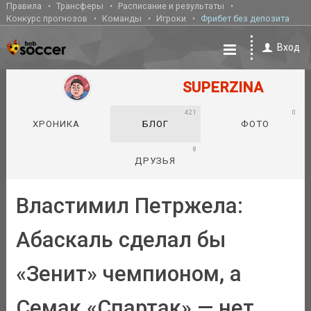
Правила
Трансферы
Расписание и результаты
Конкурс прогнозов
Команды
Игроки
Фрибет без депозита
Вход
SUPERZINA
421
0
ХРОНИКА
БЛОГ
ФОТО
8
ДРУЗЬЯ
Властимил Петржела:
Абаскаль сделал бы
«Зенит» чемпионом, а
Семак «Спартак» — нет