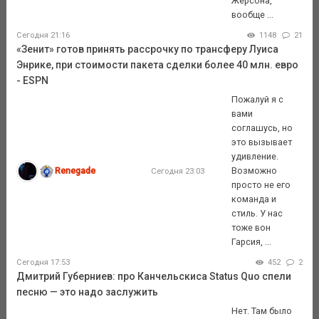
Жерсона,
вообще ...
Сегодня 21:16
1148
21
«Зенит» готов принять рассрочку по трансферу Луиса
Энрике, при стоимости пакета сделки более 40 млн. евро
- ESPN
Пожалуй я с
вами
соглашусь, но
это вызывает
удивление.
Renegade
Возможно
Сегодня 23:03
просто не его
команда и
стиль. У нас
тоже вон
Гарсия, ...
Сегодня 17:53
452
2
Дмитрий Губерниев: про Канчельскиса Status Quo спели
песню — это надо заслужить
Нет. Там было