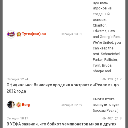
про всех
игроков из
тогдашнй
основы.
Charlton,
Edwards, Law
Тутен(хам) он
Сегодня 23:02
and Georgie Best
We're United, you
can keep the
rest. Schmeichel,
Parker, Pallister,
Irwin, Bruce,
Sharpe and ...
Сегодня 22:24
120
2
Официально: Винисиус продлил контракт с «Реалом» до
2032 года
Смог в итоге
Borg
выкрутить руки
Сегодня 22:59
боссам Реала:)
Сегодня 18:17
407
8
В УЕФА заявили, что бойкот чемпионатов мира и других