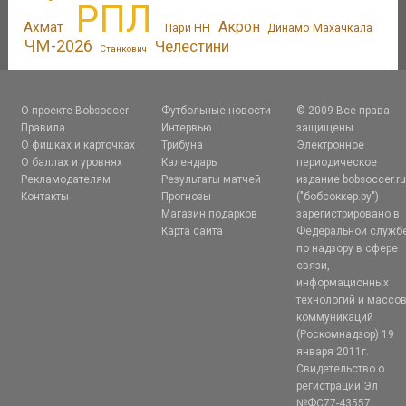
РПЛ
Акрон
Ахмат
Пари НН
Динамо Махачкала
ЧМ-2026
Челестини
Станкович
О проекте Bobsoccer
Футбольные новости
© 2009 Все права
Правила
Интервью
защищены.
О фишках и карточках
Трибуна
Электронное
О баллах и уровнях
Календарь
периодическое
Рекламодателям
Результаты матчей
издание bobsoccer.r
Контакты
Прогнозы
("бобсоккер.ру")
Магазин подарков
зарегистрировано в
Карта сайта
Федеральной служб
по надзору в сфере
связи,
информационных
технологий и массо
коммуникаций
(Роскомнадзор) 19
января 2011г.
Свидетельство о
регистрации Эл
№ФС77-43557.