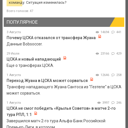
команду. Ситуация изменилась?
Всего голосов: 47
ПОПУЛЯРНОЕ
3 Августа
14694
441
Почему ЦСКА отказался от трансфера Жуана
Данные Bobsoccer.
29 Июля
23166
429
ЦСКА и новый нападающий
Еще о трансферах ЦСКА.
1 Августа
12646
258
Переход Жуана в ЦСКА может сорваться
Трансфер нападающего Жуана Сантоса из "Гезтепе" в ЦСКА
может сорваться.
1 Августа
3997
246
ЦСКА не смог победить «Крылья Советов» в матче 2-го
тура РПЛ, 1:1
Завершился матч 2-го тура Альфа-Банк Российской
Премьер-Лиги, в котором ...