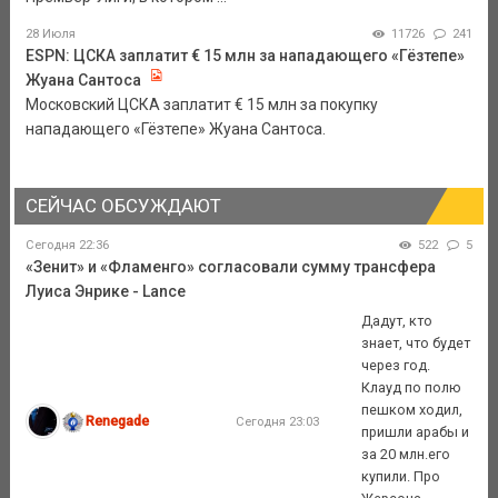
28 Июля
11726
241
ESPN: ЦСКА заплатит € 15 млн за нападающего «Гёзтепе»
Жуана Сантоса
Московский ЦСКА заплатит € 15 млн за покупку
нападающего «Гёзтепе» Жуана Сантоса.
СЕЙЧАС ОБСУЖДАЮТ
Сегодня 22:36
522
5
«Зенит» и «Фламенго» согласовали сумму трансфера
Луиса Энрике - Lance
Дадут, кто
знает, что будет
через год.
Клауд по полю
пешком ходил,
Renegade
Сегодня 23:03
пришли арабы и
за 20 млн.его
купили. Про