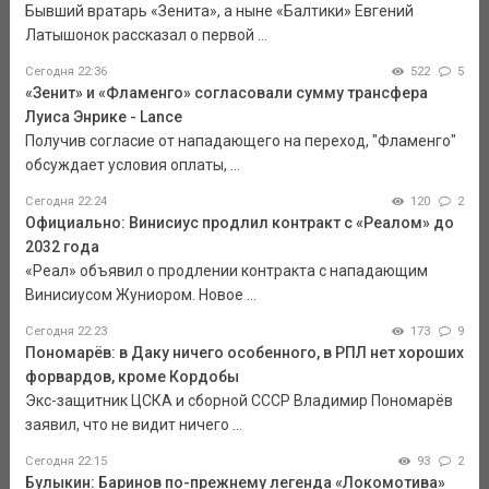
Бывший вратарь «Зенита», а ныне «Балтики» Евгений
Латышонок рассказал о первой ...
Сегодня 22:36
522
5
«Зенит» и «Фламенго» согласовали сумму трансфера
Луиса Энрике - Lance
Получив согласие от нападающего на переход, "Фламенго"
обсуждает условия оплаты, ...
Сегодня 22:24
120
2
Официально: Винисиус продлил контракт с «Реалом» до
2032 года
«Реал» объявил о продлении контракта с нападающим
Винисиусом Жуниором. Новое ...
Сегодня 22:23
173
9
Пономарёв: в Даку ничего особенного, в РПЛ нет хороших
форвардов, кроме Кордобы
Экс-защитник ЦСКА и сборной СССР Владимир Пономарёв
заявил, что не видит ничего ...
Сегодня 22:15
93
2
Булыкин: Баринов по-прежнему легенда «Локомотива»