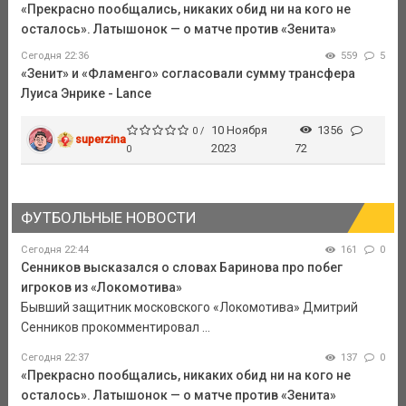
«Прекрасно пообщались, никаких обид ни на кого не
осталось». Латышонок — о матче против «Зенита»
Сегодня 22:36
559
5
«Зенит» и «Фламенго» согласовали сумму трансфера
Луиса Энрике - Lance
10 Ноября
1356
0 /
superzina
2023
72
0
ФУТБОЛЬНЫЕ НОВОСТИ
Сегодня 22:44
161
0
Сенников высказался о словах Баринова про побег
игроков из «Локомотива»
Бывший защитник московского «Локомотива» Дмитрий
Сенников прокомментировал ...
Сегодня 22:37
137
0
«Прекрасно пообщались, никаких обид ни на кого не
осталось». Латышонок — о матче против «Зенита»