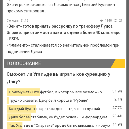
Экс-игрок московского «Локомотива» Дмитрий Булыкин
прокомментировал ...
Сегодня 21:16
1148
21
«Зенит» готов принять рассрочку по трансферу Луиса
Энрике, при стоимости пакета сделки более 40 млн. евро
- ESPN
«Фламенго» сталкивается со значительной проблемой при
подписании Луиса ...
ГОЛОСОВАНИЕ
Сможет ли Угальде выиграть конкуренцию у
Даку?
31.9%
Почему нет? Это футбол, в котором все возможно
2.1%
Трудно сказать. Даку был хорош в "Рубине"
27.7%
Каждый будет стараться доказать, что он лучший
23.4%
Даку более стабилен, он будет основным форвардом
14.9%
Так Угальде в "Спартаке" вроде бы подыскивали новую