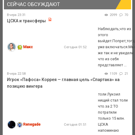
СЕЙЧАС ОБСУЖДАЮТ
Вчера 23:31
2099
70
ЦСКА и трансферы
Наблюдать,что из
этого
выйдет.Попрет,тогд
Макс
уже включаться.Мы
Сегодня 01:52
же так и не увидели
что из себя
представляет ...
Вчера 22:58
1109
21
Игрок «Пафоса» Коррея — главная цель «Спартака» на
позицию вингера
толи Лукоил
нищий стал толи
что.за 2 ТО
потратили
только 15 млн.
Renegade
ЦСКА
Сегодня 01:51
напоминаю