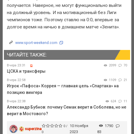
получается. Наверное, не могут функционально выйти
на должный уровень. И на мотивационный без Лиги
чемпионов тоже. Поэтому ставлю на 0:0, впервые за
долгое время на ничью в домашнем матче «Зенита».
www.sport-weekend.com
ЧИТАЙТЕ ТАКЖЕ:
Вчера 23:31
2099
70
ЦСКА и трансферы
Вчера 22:58
1109
21
Игрок «Пафоса» Коррея — главная цель «Спартака» на
позицию вингера
Вчера 22:38
624
11
Александр Бубнов: почему Семак верит в Соболева, но не
верит в Мостового?
10 Ноября
1790
0 /
superzina
2023
83
0