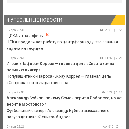
ФУТБОЛЬНЫЕ НОВОСТИ
Вчера 23:31
2091
68
ЦСКА и трансферы
ЦСКА продолжает работу по центрфорварду, это главная
задача на текущее ...
Вчера 22:58
1126
21
Игрок «Пафоса» Коррея — главная цель «Спартака» на
позицию вингера
Полузащитник «Пафоса» Жоау Коррея — главная цель
«Спартака» на позицию вингера.
Вчера 22:38
629
11
Александр Бубнов: почему Семак верит в Соболева, но не
верит в Мостового?
Футбольный эксперт Александр Бубнов высказался о
полузащитнике «Зенита» Андрее ...
Вчера 22:26
617
4