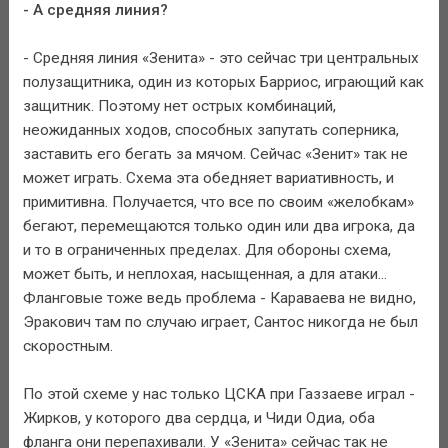
- А средняя линия?
- Средняя линия «Зенита» - это сейчас три центральных
полузащитника, один из которых Барриос, играющий как
защитник. Поэтому нет острых комбинаций,
неожиданных ходов, способных запутать соперника,
заставить его бегать за мячом. Сейчас «Зенит» так не
может играть. Схема эта обедняет вариативность, и
примитивна. Получается, что все по своим «желобкам»
бегают, перемещаются только один или два игрока, да
и то в ограниченных пределах. Для обороны схема,
может быть, и неплохая, насыщенная, а для атаки...
Фланговые тоже ведь проблема - Караваева не видно,
Эракович там по случаю играет, Сантос никогда не был
скоростным.
По этой схеме у нас только ЦСКА при Газзаеве играл -
Жирков, у которого два сердца, и Чиди Одиа, оба
фланга они перепахивали. У «Зенита» сейчас так не