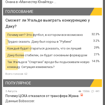
Онана в «Манчестер Юнайтед» ...
ГОЛОСОВАНИЕ
Сможет ли Угальде выиграть конкуренцию у
Даку?
32.3%
Почему нет? Это футбол, в котором все возможно
3.2%
Трудно сказать. Даку был хорош в "Рубине"
29%
Каждый будет стараться доказать, что он лучший
21%
Даку более стабилен, он будет основным форвардом
14.5%
Так Угальде в "Спартаке" вроде бы подыскивали новую
команду. Ситуация изменилась?
Всего голосов: 62
ПОПУЛЯРНОЕ
3 Августа
15066
441
Почему ЦСКА отказался от трансфера Жуана
Данные Bobsoccer.