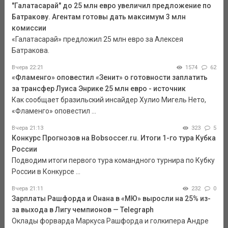
"Галатасарай" до 25 млн евро увеличил предложение по
Батракову. Агентам готовы дать максимум 3 млн
комиссии
«Галатасарай» предложил 25 млн евро за Алексея
Батракова.
Вчера 22:21
1574
62
«Фламенго» оповестил «Зенит» о готовности заплатить
за трансфер Луиса Энрике 25 млн евро - источник
Как сообщает бразильский инсайдер Хулио Мигель Нето,
«Фламенго» оповестил ...
Вчера 21:13
323
5
Конкурс Прогнозов на Bobsoccer.ru. Итоги 1-го тура Кубка
России
Подводим итоги первого тура командного турнира по Кубку
России в Конкурсе ...
Вчера 21:11
232
0
Зарплаты Рашфорда и Онана в «МЮ» выросли на 25% из-
за выхода в Лигу чемпионов — Telegraph
Оклады форварда Маркуса Рашфорда и голкипера Андре