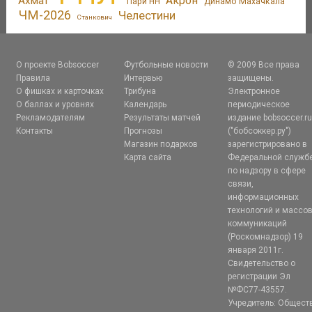
Акрон
Ахмат
Пари НН
Динамо Махачкала
ЧМ-2026
Челестини
Станкович
О проекте Bobsoccer
Футбольные новости
© 2009 Все права
Правила
Интервью
защищены.
О фишках и карточках
Трибуна
Электронное
О баллах и уровнях
Календарь
периодическое
Рекламодателям
Результаты матчей
издание bobsoccer.r
Контакты
Прогнозы
("бобсоккер.ру")
Магазин подарков
зарегистрировано в
Карта сайта
Федеральной служб
по надзору в сфере
связи,
информационных
технологий и массо
коммуникаций
(Роскомнадзор) 19
января 2011г.
Свидетельство о
регистрации Эл
№ФС77-43557.
Учредитель: Общест