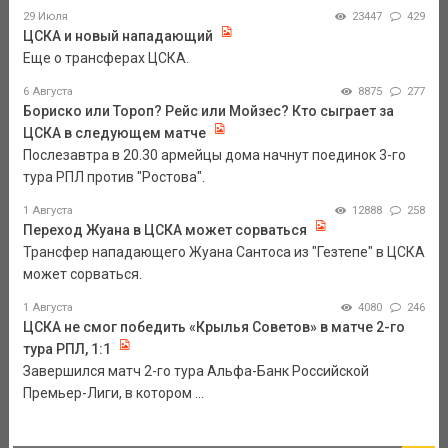
29 Июля
23447
429
ЦСКА и новый нападающий
Еще о трансферах ЦСКА.
6 Августа
8875
277
Бориско или Тороп? Рейс или Мойзес? Кто сыграет за
ЦСКА в следующем матче
Послезавтра в 20.30 армейцы дома начнут поединок 3-го
тура РПЛ против "Ростова".
1 Августа
12888
258
Переход Жуана в ЦСКА может сорваться
Трансфер нападающего Жуана Сантоса из "Гезтепе" в ЦСКА
может сорваться.
1 Августа
4080
246
ЦСКА не смог победить «Крылья Советов» в матче 2-го
тура РПЛ, 1:1
Завершился матч 2-го тура Альфа-Банк Российской
Премьер-Лиги, в котором ...