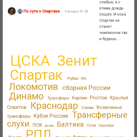
слабые, а с
этими дождь
По сути о Спартаке
Сегодня 01:28
пошёл. И пока
Спартак не
станет
чемпионом так
и будешь ...
ЦСКА
Зенит
Спартак
Рубин
РФС
Локомотив
сборная России
Динамо
Ростов
Крылья
Трансферы
Карпин
Краснодар
Советов
Возможные
Семак
Трансферные
Кубок России
трансферы
слухи
Балтика
ПСЖ
Сочи
Оренбург
Дзюба
РПЛ