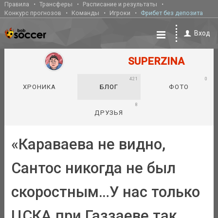
Правила
Трансферы
Расписание и результаты
Конкурс прогнозов
Команды
Игроки
Фрибет без депозита
Вход
SUPERZINA
421
0
ХРОНИКА
БЛОГ
ФОТО
8
ДРУЗЬЯ
«Караваева не видно,
Сантос никогда не был
скоростным…У нас только
ЦСКА при Газзаеве так