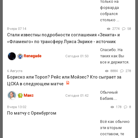
только на
форварда
собрался
столько ...
Вчера 07:14
2774
58
Стали известны подробности соглашения «Зенита» и
«Фламенго» по трансферу Луиса Энрике - источник
Спасибо. На
Renegade
таких как Вы
Сегодня 01:50
все и держится.
6 Августа
8884
278
Бориско или Тороп? Рейс или Мойзес? Кто сыграет за
ЦСКА в следующем матче
Обычный
Макс
Сегодня 01:42
Бабаев....
Вчера 13:02
178
8
По матчу с Оренбургом
Всё как обычно
эти вторым
составом, те