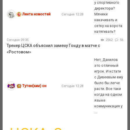
у спортивного
директора?
Лента новостей
Мячики
Сегодня 12:28
накачивать и
сетку на ворота
натягивать?
Сегодня 09:35
2562
56
Тренер ЦСКА объяснил замену Гонду в матче с
«Ростовом»
Нет, Данилов
это отличный
игрок. И кстати
с Дивеевым ему
было бы легче
Тутен(хам) он
Сегодня 12:28
расти. Все таки
когда на одном
языке
коммуникация у
...