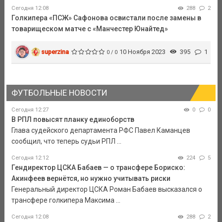
Сегодня 12:08
288
2
Голкипера «ПСЖ» Сафонова освистали после замены в
товарищеском матче с «Манчестер Юнайтед»
superzina
10 Ноября 2023
395
1
0 / 0
ФУТБОЛЬНЫЕ НОВОСТИ
Сегодня 12:27
0
0
В РПЛ повысят планку единоборств
Глава судейского департамента РФС Павел Каманцев
сообщил, что теперь судьи РПЛ ...
Сегодня 12:12
224
5
Гендиректор ЦСКА Бабаев — о трансфере Бориско:
Акинфеев вернётся, но нужно учитывать риски
Генеральный директор ЦСКА Роман Бабаев высказался о
трансфере голкипера Максима ...
Сегодня 12:08
288
2