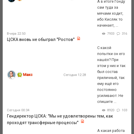
А в итоге Гонду
сам туда за
мячами ходит,
ибо Кисляк то
начинает, ...
Вчера 22:50
7933
316
ЦСКА вновь не обыграл "Ростов"
С какой
попытки он его
нашёл? При
этом у них и так
был состав
Макс
Сегодня 12:28
приличный, так
ему ещё его
постоянно
усиливают. Не
спишите ...
Сегодня 00:34
8920
103
Гендиректор ЦСКА: "Мы не удовлетворены тем, как
проходят трансферные процессы"
А какая работа