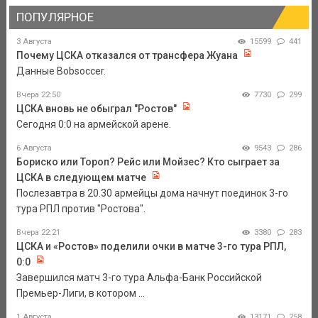
ПОПУЛЯРНОЕ
3 Августа
15599
441
Почему ЦСКА отказался от трансфера Жуана
Данные Bobsoccer.
Вчера 22:50
7730
299
ЦСКА вновь не обыграл "Ростов"
Сегодня 0:0 на армейской арене.
6 Августа
9543
286
Бориско или Тороп? Рейс или Мойзес? Кто сыграет за
ЦСКА в следующем матче
Послезавтра в 20.30 армейцы дома начнут поединок 3-го
тура РПЛ против "Ростова".
Вчера 22:21
3380
283
ЦСКА и «Ростов» поделили очки в матче 3-го тура РПЛ,
0:0
Завершился матч 3-го тура Альфа-Банк Российской
Премьер-Лиги, в котором ...
1 Августа
13171
258