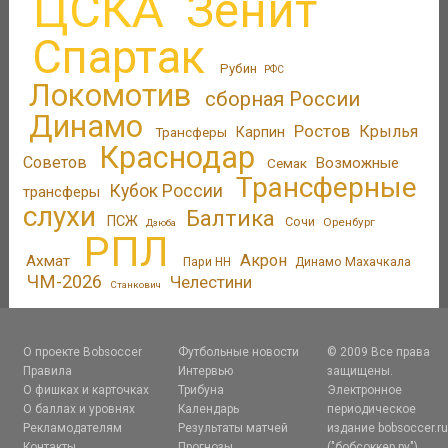
ЦСКА
Зенит
Спартак
Рубин
РФС
Локомотив
сборная России
Динамо
Ростов
Крылья
Трансферы
Карпин
Краснодар
Советов
Возможные
Семак
Трансферные
Кубок России
трансферы
слухи
Балтика
ПСЖ
Сочи
Оренбург
Дзюба
РПЛ
Акрон
Ахмат
Пари НН
Динамо Махачкала
ЧМ-2026
Челестини
Станкович
О проекте Bobsoccer
Футбольные новости
© 2009 Все права
Правила
Интервью
защищены.
О фишках и карточках
Трибуна
Электронное
О баллах и уровнях
Календарь
периодическое
Рекламодателям
Результаты матчей
издание bobsoccer.r
Контакты
Прогнозы
("бобсоккер.ру")