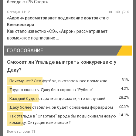
беседе с «РБ Спорт» ...
Сегодня 11:12
140
0
«Акрон» рассматривает подписание контракта с
Квеквескири
Как стало известно «СЭ», «Акрон» рассматривает
возможное подписание ...
ГОЛОСОВАНИЕ
Сможет ли Угальде выиграть конкуренцию у
Даку?
31%
Почему нет? Это футбол, в котором все возможно
4.2%
Трудно сказать. Даку был хорош в "Рубине"
28.2%
Каждый будет стараться доказать, что он лучший
22.5%
Даку более стабилен, он будет основным форвардом
14.1%
Так Угальде в "Спартаке" вроде бы подыскивали новую
команду. Ситуация изменилась?
Всего голосов: 71