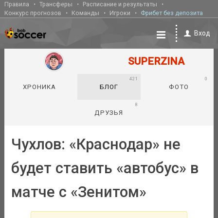
Правила
Трансферы
Расписание и результаты
Конкурс прогнозов
Команды
Игроки
Фрибет без депозита
Вход
SUPERZINA
421
0
ХРОНИКА
БЛОГ
ФОТО
8
ДРУЗЬЯ
Чухлов: «Краснодар» не
будет ставить «автобус» в
матче с «Зенитом»