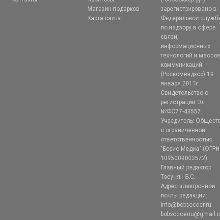
Магазин подарков
зарегистрировано в
Карта сайта
Федеральной служб
по надзору в сфере
связи,
информационных
технологий и массо
коммуникаций
(Роскомнадзор) 19
января 2011г.
Свидетельство о
регистрации Эл
№ФС77-43557.
Учредитель: Общест
с ограниченной
ответственностью
"Борис-Медиа" (ОГРН
1095009003572)
Главный редактор:
Тосунян Б.С.
Адрес электронной
почты редакции:
info@bobsoccer.ru;
bobsoccerru@gmail.