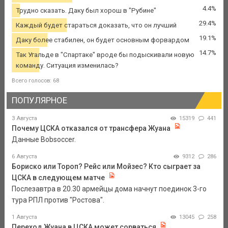
4.4%
Трудно сказать. Даку был хорош в "Рубине"
29.4%
Каждый будет стараться доказать, что он лучший
19.1%
Даку более стабилен, он будет основным форвардом
14.7%
Так Угальде в "Спартаке" вроде бы подыскивали новую
команду. Ситуация изменилась?
Всего голосов: 68
ПОПУЛЯРНОЕ
3 Августа
15319
441
Почему ЦСКА отказался от трансфера Жуана
Данные Bobsoccer.
6 Августа
9312
286
Бориско или Тороп? Рейс или Мойзес? Кто сыграет за
ЦСКА в следующем матче
Послезавтра в 20.30 армейцы дома начнут поединок 3-го
тура РПЛ против "Ростова".
1 Августа
13045
258
Переход Жуана в ЦСКА может сорваться