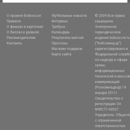
О проекте Bobsoccer
Футбольные новости
© 2009 Все права
Правила
Интервью
защищены.
О фишках и карточках
Трибуна
Электронное
О баллах и уровнях
Календарь
периодическое
Рекламодателям
Результаты матчей
издание bobsoccer.r
Контакты
Прогнозы
("бобсоккер.ру")
Магазин подарков
зарегистрировано в
Карта сайта
Федеральной служб
по надзору в сфере
связи,
информационных
технологий и массо
коммуникаций
(Роскомнадзор) 19
января 2011г.
Свидетельство о
регистрации Эл
№ФС77-43557.
Учредитель: Общест
с ограниченной
ответственностью