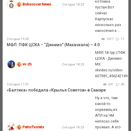
котомка
Bobsoccer News
Сегодня 18:23
пустая.Вот
сейчас
Карпускас
несколько раз
накосячил в ...
Сегодня 15:50
1017
11
МФЛ. ПФК ЦСКА – "Динамо" (Махачкала) – 4:0
МФЛ 18 тур | ПФК
ЦСКА - Динамо-
vv-zh
МХ
Сегодня 18:23
vkvideo.ru/video-
607381_456242149
Сегодня 17:31
691
40
«Балтика» победила «Крылья Советов» в Самаре
Ну а что, там
какой-то
норвежец из
АПЛ на ЧМ
неплохо себя
PetroTvorets
проявил. А его
Сегодня 18:23