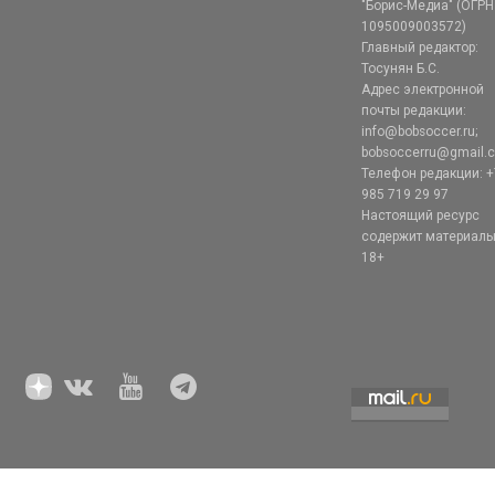
"Борис-Медиа" (ОГРН
1095009003572)
Главный редактор:
Тосунян Б.С.
Адрес электронной
почты редакции:
info@bobsoccer.ru;
bobsoccerru@gmail.
Телефон редакции: +
985 719 29 97
Настоящий ресурс
содержит материал
18+