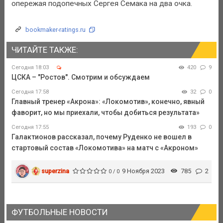
опережая подопечных Сергея Семака на два очка.
bookmaker-ratings.ru
ЧИТАЙТЕ ТАКЖЕ:
Сегодня 18:03
420
9
ЦСКА – "Ростов". Смотрим и обсуждаем
Сегодня 17:58
32
0
Главный тренер «Акрона»: «Локомотив», конечно, явный
фаворит, но мы приехали, чтобы добиться результата»
Сегодня 17:55
193
0
Галактионов рассказал, почему Руденко не вошел в
стартовый состав «Локомотива» на матч с «Акроном»
superzina
9 Ноября 2023
785
2
0 / 0
ФУТБОЛЬНЫЕ НОВОСТИ