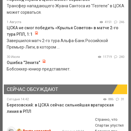
Трансфер нападающего Жуана Сантоса из "Гезтепе" в ЦСКА
может сорваться.
1 Августа
4151
246
ЦСКА не смог победить «Крылья Советов» в матче 2-го
тура РПЛ, 1:1
Завершился матч 2-го тура Альфа-Банк Российской
Премьер-Лиги, в котором ...
30 Июля
11719
240
Ошибка "Зенита"
Бобсоккер-юниор представляет.
СЕЙЧАС ОБСУЖДАЮТ
Сегодня 14:42
886
31
Березовский: в ЦСКА сейчас сильнейшая вратарская
линия в РПЛ
Странно, что
Спартак упустил