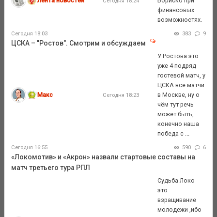
Лента новостей
Бориско при
Сегодня 18:24
финансовых
возможностях.
Сегодня 18:03
383
9
ЦСКА – "Ростов". Смотрим и обсуждаем
У Ростова это
уже 4 подряд
гостевой матч, у
ЦСКА все матчи
Макс
в Москве, ну о
Сегодня 18:23
чём тут речь
может быть,
конечно наша
победа с ...
Сегодня 16:55
590
6
«Локомотив» и «Акрон» назвали стартовые составы на
матч третьего тура РПЛ
Судьба Локо
это
взращивание
молодежи ,ибо