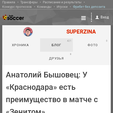
Правила
Трансферы
Расписание и результаты
Конкурс прогнозов
Команды
Игроки
Фрибет без депозита
Вход
SUPERZINA
421
0
ХРОНИКА
БЛОГ
ФОТО
8
ДРУЗЬЯ
Анатолий Бышовец: У
«Краснодара» есть
преимущество в матче с
«Зенитом»