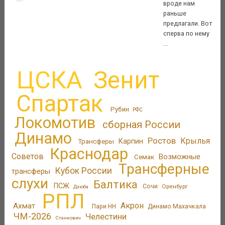
вроде нам
раньше
предлагали. Вот
сперва по нему
...
ЦСКА
Зенит
Спартак
Рубин
РФС
Локомотив
сборная России
Динамо
Ростов
Крылья
Трансферы
Карпин
Краснодар
Советов
Возможные
Семак
Трансферные
Кубок России
трансферы
слухи
Балтика
ПСЖ
Сочи
Оренбург
Дзюба
РПЛ
Акрон
Ахмат
Пари НН
Динамо Махачкала
ЧМ-2026
Челестини
Станкович