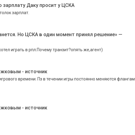
ю зарплату Даку просит у ЦСКА
толок зарплат.
анется. Но ЦСКА в один момент принял решение» —
отел играть в рпл.Почему транзит?опять же,агент)
ожковым - источник
 игрового времени. Пз в течении игры постоянно меняются флангам
ожковым - источник