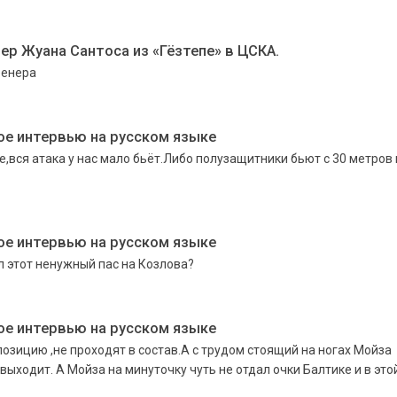
ер Жуана Сантоса из «Гёзтепе» в ЦСКА.
ренера
е интервью на русском языке
е,вся атака у нас мало бьёт.Либо полузащитники бьют с 30 метров 
е интервью на русском языке
л этот ненужный пас на Козлова?
е интервью на русском языке
озицию ,не проходят в состав.А с трудом стоящий на ногах Мойза
выходит. А Мойза на минуточку чуть не отдал очки Балтике и в это