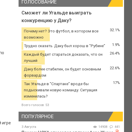
ГОЛОСОВАНИЕ
Сможет ли Угальде выиграть
конкуренцию у Даку?
32.1%
Почему нет? Это футбол, в котором все
возможно
1.9%
Трудно сказать. Даку был хорош в "Рубине"
по
26.4%
Каждый будет стараться доказать, что он
лучший
22.6%
Даку более стабилен, он будет основным
форвардом
17%
Так Угальде в "Спартаке" вроде бы
подыскивали новую команду. Ситуация
изменилась?
Всего голосов: 53
ПОПУЛЯРНОЕ
й игре
3 Августа
14908
441