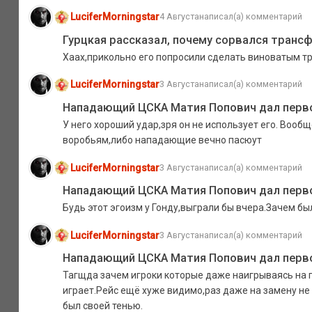
LuciferMorningstar
4 Августа
написал(а) комментарий
Гурцкая рассказал, почему сорвался трансф
Хаах,прикольно его попросили сделать виноватым т
LuciferMorningstar
3 Августа
написал(а) комментарий
Нападающий ЦСКА Матия Попович дал перво
У него хороший удар,зря он не использует его. Вообщ
воробьям,либо нападающие вечно пасюут
LuciferMorningstar
3 Августа
написал(а) комментарий
Нападающий ЦСКА Матия Попович дал перво
Будь этот эгоизм у Гонду,выграли бы вчера.Зачем бы
LuciferMorningstar
3 Августа
написал(а) комментарий
Нападающий ЦСКА Матия Попович дал перво
Тагщда зачем игроки которые даже наигрываясь на п
играет.Рейс ещё хуже видимо,раз даже на замену не 
был своей тенью.