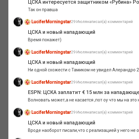
ЦСКА интересуется защитником «Рубина» Р
Так он правша
LuciferMorningstar
29 Июля
написал(а) комментарий
ЦСКА и новый нападающий
Время покажет)
LuciferMorningstar
29 Июля
написал(а) комментарий
ЦСКА и новый нападающий
Ни одной схожести с Тамиком не увидел Алерандро 2
LuciferMorningstar
29 Июля
написал(а) комментарий
ESPN: ЦСКА заплатит € 15 млн за нападающе
Волновать может,а не касается ,пот оу что мы на эт
LuciferMorningstar
29 Июля
написал(а) комментарий
ЦСКА и новый нападающий
Вроде наоборот писали,что с реализацией у него не 