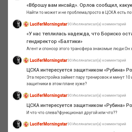
«Вброшу вам инсайд». Орлов сообщил, каку
Найти то может и не проблема,просто в ЦСКА есть по
LuciferMorningstar
30 Июля
написал(а) комментарий
«У нас теплилась надежда, что Бориско ост
гендиректор «Балтики»
Агент и спонсор этого трансфера знакомые люди.Он х
LuciferMorningstar
30 Июля
написал(а) комментарий
ЦСКА интересуется защитником «Рубина» Р
Эта перестройка займет пару тренировок и минут 10
защитники в этом плане хуже?
LuciferMorningstar
30 Июля
написал(а) комментарий
ЦСКА интересуется защитником «Рубина» Р
И что что слева?функционал другой или что??
LuciferMorningstar
30 Июля
написал(а) комментарий