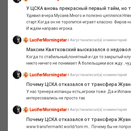
У ЦСКА вновь прекрасный первый тайм, но т
Удивил вчера Мусаев.Много и полезно цеплялся.Нпве
старт.Когда он не торопится-играет классно. Фиров н
И ждём направо игрока.
LuciferMorningstar
4 Августа
написал(а) комментарий
Максим Квятковский высказался о недово
Когда то стабильный,понятный и где то закрытый к
никто ничего не понимает А болельщики все жду...ч
LuciferMorningstar
4 Августа
написал(а) комментарий
Почему ЦСКА отказался от трансфера Жуан
У нас тренера испанцы есть,игроки тоже. Да и Испа
интересовались не просто так
LuciferMorningstar
4 Августа
написал(а) комментарий
Почему ЦСКА отказался от трансфера Жуан
www.transfermarkt.world/toni-m... Почему бы не попр