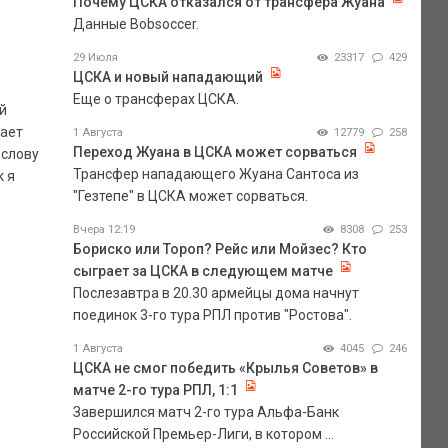
Почему ЦСКА отказался от трансфера Жуана
Данные Bobsoccer.
29 Июля
23317
429
ЦСКА и новый нападающий
Еще о трансферах ЦСКА.
й
рает
1 Августа
12779
258
Переход Жуана в ЦСКА может сорваться
 слову
Трансфер нападающего Жуана Сантоса из
к я
"Гезтепе" в ЦСКА может сорваться.
Вчера 12:19
8308
253
Бориско или Тороп? Рейс или Мойзес? Кто
сыграет за ЦСКА в следующем матче
Послезавтра в 20.30 армейцы дома начнут
поединок 3-го тура РПЛ против "Ростова".
1 Августа
4045
246
ЦСКА не смог победить «Крылья Советов» в
матче 2-го тура РПЛ, 1:1
Завершился матч 2-го тура Альфа-Банк
Российской Премьер-Лиги, в котором ...