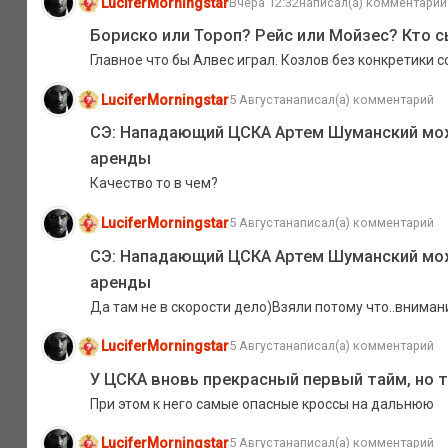
LuciferMorningstar
Вчера 12:32
написал(а) комментарий
Бориско или Тороп? Рейс или Мойзес? Кто 
Главное что бы Алвес играл. Козлов без конкретики с
LuciferMorningstar
5 Августа
написал(а) комментарий
СЭ: Нападающий ЦСКА Артем Шуманский мож
аренды
Качество то в чем?
LuciferMorningstar
5 Августа
написал(а) комментарий
СЭ: Нападающий ЦСКА Артем Шуманский мож
аренды
Да там не в скорости дело)Взяли потому что..внимани
LuciferMorningstar
5 Августа
написал(а) комментарий
У ЦСКА вновь прекрасный первый тайм, но т
При этом к него самые опасные кроссы на дальнюю
LuciferMorningstar
5 Августа
написал(а) комментарий