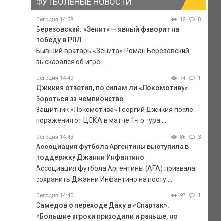
ФУТБОЛЬНЫЕ НОВОСТИ
Сегодня 14:58
15
0
Березовский: «Зенит» — явный фаворит на
победу в РПЛ
Бывший вратарь «Зенита» Роман Березовский
высказался об игре ...
Сегодня 14:49
74
1
Джикия ответил, по силам ли «Локомотиву»
бороться за чемпионство
Защитник «Локомотива» Георгий Джикия после
поражения от ЦСКА в матче 1-го тура ...
Сегодня 14:43
86
3
Ассоциация футбола Аргентины выступила в
поддержку Джанни Инфантино
Ассоциация футбола Аргентины (AFA) призвала
сохранить Джанни Инфантино на посту ...
Сегодня 14:40
97
1
Самедов о переходе Даку в «Спартак»:
«Большие игроки приходили и раньше, но