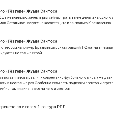
го «Гёзтепе» Жуана Сантоса
ообще не понимаю,зачем в рпл сейчас трать такие деньги на одного 
ямов Остальное нас уже не касается ,кто и за сколько К сожалению
го «Гёзтепе» Жуана Сантоса
ют с плюсом,например Бразилия,игрок сыгравший 1-2 матча в чемпи
ируются не только игрой
го «Гёзтепе» Жуана Сантоса
ена выставляется в реалиях современно футбольного мира.Уже давн
сти в несколько раз.Особенно если есть подвязки агентов и агрег
"но так или иначе все на него и смотрят
ренера по итогам 1-го тура РПЛ