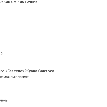
ожковым - источник
.0
го «Гёзтепе» Жуана Сантоса
о не можем повлиять
очень