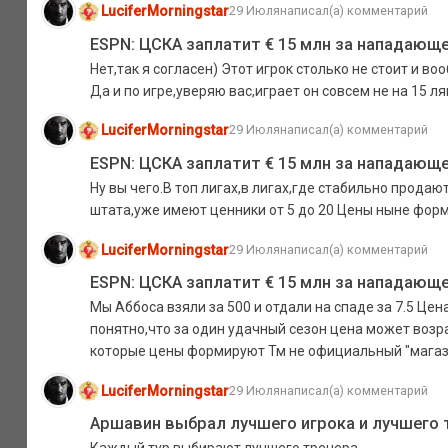
LuciferMorningstar
29 Июля
написал(а) комментарий
ESPN: ЦСКА заплатит € 15 млн за нападающе
Нет,так я согласен) Этот игрок столько не стоит и в
Да и по игре,уверяю вас,играет он совсем не на 15 л
LuciferMorningstar
29 Июля
написал(а) комментарий
ESPN: ЦСКА заплатит € 15 млн за нападающе
Ну вы чего.В топ лигах,в лигах,где стабильно прода
штата,уже имеют ценники от 5 до 20 Цены ныне форм
LuciferMorningstar
29 Июля
написал(а) комментарий
ESPN: ЦСКА заплатит € 15 млн за нападающе
Мы Аббоса взяли за 500 и отдали на спаде за 7.5 Ц
понятно,что за один удачный сезон цена может возра
которые цены формируют Тм не официальный "магазин
LuciferMorningstar
29 Июля
написал(а) комментарий
Аршавин выбрал лучшего игрока и лучшего т