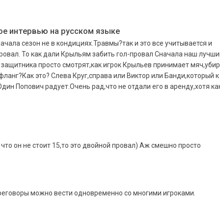
е интервью на русском языке
ачала сезон не в кондициях.Травмы?так и это все учитывается и
провал. То как дали Крыльям забить гол-провал Сначала наш лучши
 защитника просто смотрят,как игрок Крыльев принимает мяч,уби
 фланг?Как это? Слева Круг,справа или Виктор или Банди,который к
дин Попович радует.Очень рад,что не отдали его в аренду,хотя ка
что он не стоит 15,то это двойной провал) Аж смешно просто
ереговоры можно вести одновременно со многими игроками.