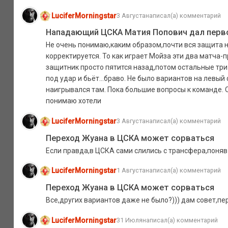
LuciferMorningstar
3 Августа
написал(а) комментарий
Нападающий ЦСКА Матия Попович дал перво
Не очень понимаю,каким образом,почти вся защита н
корректируется. То как играет Мойза эти два матча-
защитник просто пятится назад,потом остальные три
под удар и бьёт...браво. Не было вариантов на левый
наигрывался там. Пока большие вопросы к команде. О
понимаю хотели
LuciferMorningstar
3 Августа
написал(а) комментарий
Переход Жуана в ЦСКА может сорваться
Если правда,в ЦСКА сами слились с трансфера,поняв 
LuciferMorningstar
1 Августа
написал(а) комментарий
Переход Жуана в ЦСКА может сорваться
Все,других вариантов даже не было?))) дам совет,п
LuciferMorningstar
31 Июля
написал(а) комментарий