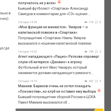
получалось не у всех»
Бывший футболист «Спартака» Александр
льно в
Самедов в комментарии для «СЭ» оценил ...
очно)
Сегодня 14:33
118
0
«Мои функции не меняются». Умяров — о
капитанской повязке в «Спартаке»
Полузащитник «Спартака» Наиль Умяров
высказался о ношении капитанской повязки.
ще,где
Сегодня 14:23
108
2
Агент нападающего «Лацио» Раткова опроверг
слухи об интересе «Динамо» к игроку
Футбольный агент Ивес Чакарун, который
занимается делами нападающего римского ...
Сегодня 14:14
425
3
Мамаев: Баринов очень не хотел покидать
«Локомотив», но клуб не оставил ему выбора
Бывший полузащитник сборной России и ЦСКА
Павел Мамаев высказался об ...