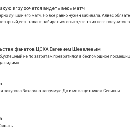
акую игру хочется видеть весь матч
рно лучший его матч. Но все равно нужен забивала. Алвес обязате
астырный,есть талант,набираться опыта,что то из него получится т
льстве фанатов ЦСКА Евгением Шевелевым
луб,успешный не по затратам,превратился в беспомощное посмеши
уда видимо
а
ния покупала Захаряна напрямую Да и мв защитником Севильи
а
обовать