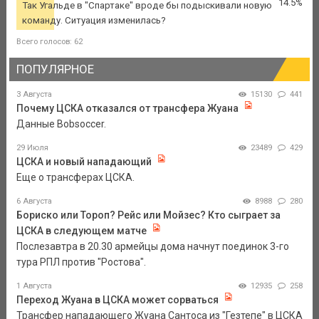
14.5%
Так Угальде в "Спартаке" вроде бы подыскивали новую
команду. Ситуация изменилась?
Всего голосов: 62
ПОПУЛЯРНОЕ
3 Августа
15130
441
Почему ЦСКА отказался от трансфера Жуана
Данные Bobsoccer.
29 Июля
23489
429
ЦСКА и новый нападающий
Еще о трансферах ЦСКА.
6 Августа
8988
280
Бориско или Тороп? Рейс или Мойзес? Кто сыграет за
ЦСКА в следующем матче
Послезавтра в 20.30 армейцы дома начнут поединок 3-го
тура РПЛ против "Ростова".
1 Августа
12935
258
Переход Жуана в ЦСКА может сорваться
Трансфер нападающего Жуана Сантоса из "Гезтепе" в ЦСКА