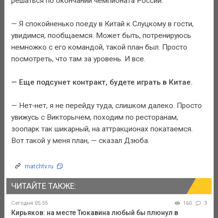
решаться по окончании чемпионата России.
— Я спокойненько поеду в Китай к Слуцкому в гости,
увидимся, пообщаемся. Может быть, потренируюсь
немножко с его командой, такой план был. Просто
посмотреть, что там за уровень. И все.
— Еще подсунет контракт, будете играть в Китае.
— Нет‑нет, я не перейду туда, слишком далеко. Просто
увижусь с Викторычем, походим по ресторанам,
зоопарк так шикарный, на аттракционах покатаемся.
Вот такой у меня план, — сказал Дзюба.
matchtv.ru
ЧИТАЙТЕ ТАКЖЕ:
Сегодня 05:55
160
3
Кирьяков: на месте Тюкавина любый бы плюнул в