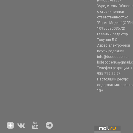
№ФС77-43557.
Учредитель: Общест
с ограниченной
ответственностью
"Борис-Медиа" (ОГРН
1095009003572)
Главный редактор:
Тосунян Б.С.
Адрес электронной
почты редакции:
info@bobsoccer.ru;
bobsoccerru@gmail.
Телефон редакции: +
985 719 29 97
Настоящий ресурс
содержит материал
18+