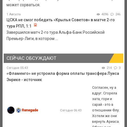
может сорваться.
1 Августа
4096
246
ЦСКА не смог победить «Крылья Советов» в матче 2-го
тура РПЛ, 1:1
Завершился матч 2-го тура Альфа-Банк Российской
Премьер-Лиги, в котором ...
СЕЙЧАС ОБСУЖДАЮТ
Сегодня 05:43
214
3
«Фламенго» не устроила форма оплаты трансфера Луиса
Энрике - источник
Согласен, ну а
вдруг. Сгорела
зата, гори и
сарай - это в
Renegade
отношении Флу.
Сегодня 06:43
Хотели же они
вернуть Ариаса.