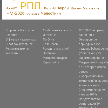
РПЛ
Акрон
Ахмат
Пари НН
Динамо Махачкала
ЧМ-2026
Челестини
Станкович
О проекте Bobsoccer
Футбольные новости
© 2009 Все права
Правила
Интервью
защищены.
О фишках и карточках
Трибуна
Электронное
О баллах и уровнях
Календарь
периодическое
Рекламодателям
Результаты матчей
издание bobsoccer.r
Контакты
Прогнозы
("бобсоккер.ру")
Магазин подарков
зарегистрировано в
Карта сайта
Федеральной служб
по надзору в сфере
связи,
информационных
технологий и массо
коммуникаций
(Роскомнадзор) 19
января 2011г.
Свидетельство о
регистрации Эл