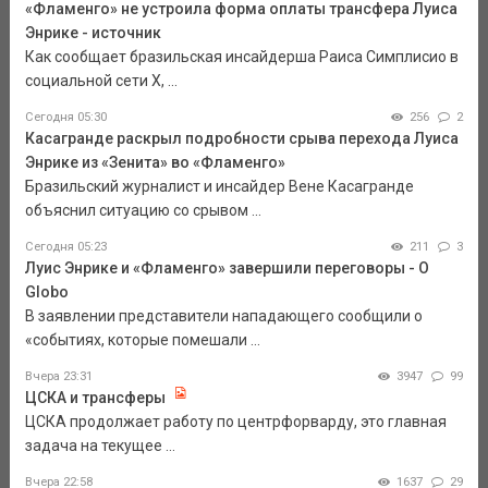
«Фламенго» не устроила форма оплаты трансфера Луиса
Энрике - источник
Как сообщает бразильская инсайдерша Раиса Симплисио в
социальной сети Х, ...
Сегодня 05:30
256
2
Касагранде раскрыл подробности срыва перехода Луиса
Энрике из «Зенита» во «Фламенго»
Бразильский журналист и инсайдер Вене Касагранде
объяснил ситуацию со срывом ...
Сегодня 05:23
211
3
Луис Энрике и «Фламенго» завершили переговоры - O
Globo
В заявлении представители нападающего сообщили о
«событиях, которые помешали ...
Вчера 23:31
3947
99
ЦСКА и трансферы
ЦСКА продолжает работу по центрфорварду, это главная
задача на текущее ...
Вчера 22:58
1637
29