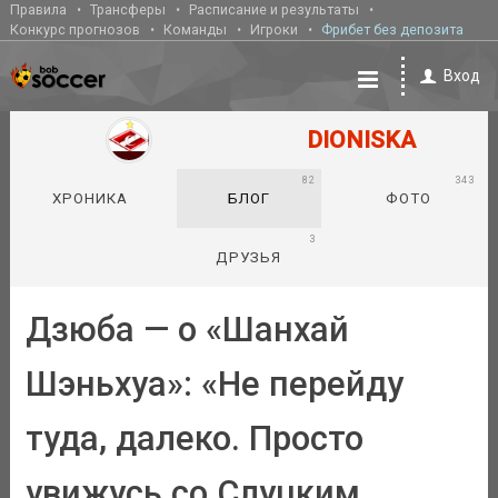
Правила
Трансферы
Расписание и результаты
Конкурс прогнозов
Команды
Игроки
Фрибет без депозита
Вход
DIONISKA
82
343
ХРОНИКА
БЛОГ
ФОТО
3
ДРУЗЬЯ
Дзюба — о «Шанхай
Шэньхуа»: «Не перейду
туда, далеко. Просто
увижусь со Слуцким,