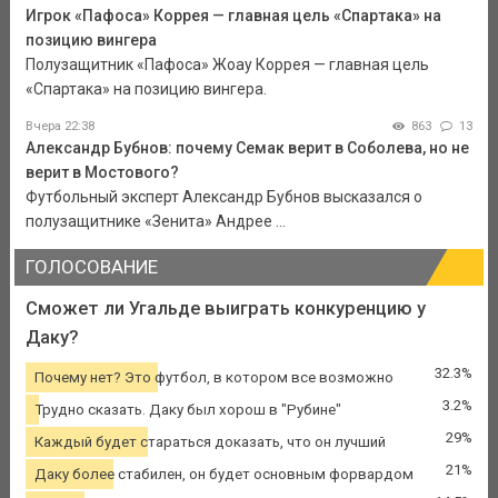
Игрок «Пафоса» Коррея — главная цель «Спартака» на
позицию вингера
Полузащитник «Пафоса» Жоау Коррея — главная цель
«Спартака» на позицию вингера.
Вчера 22:38
863
13
Александр Бубнов: почему Семак верит в Соболева, но не
верит в Мостового?
Футбольный эксперт Александр Бубнов высказался о
полузащитнике «Зенита» Андрее ...
ГОЛОСОВАНИЕ
Сможет ли Угальде выиграть конкуренцию у
Даку?
32.3%
Почему нет? Это футбол, в котором все возможно
3.2%
Трудно сказать. Даку был хорош в "Рубине"
29%
Каждый будет стараться доказать, что он лучший
21%
Даку более стабилен, он будет основным форвардом