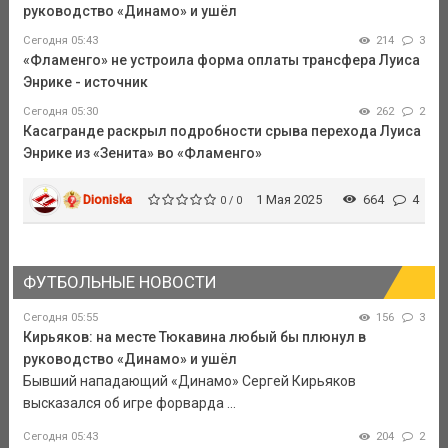
руководство «Динамо» и ушёл
Сегодня 05:43
214
3
«Фламенго» не устроила форма оплаты трансфера Луиса
Энрике - источник
Сегодня 05:30
262
2
Касагранде раскрыл подробности срыва перехода Луиса
Энрике из «Зенита» во «Фламенго»
Dioniska
1 Мая 2025
664
4
0 / 0
ФУТБОЛЬНЫЕ НОВОСТИ
Сегодня 05:55
156
3
Кирьяков: на месте Тюкавина любый бы плюнул в
руководство «Динамо» и ушёл
Бывший нападающий «Динамо» Сергей Кирьяков
высказался об игре форварда ...
Сегодня 05:43
204
2