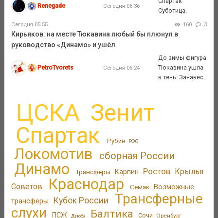
Спартак
Renegade
Сегодня 06:36
Суботица.
Сегодня 05:55
160
3
Кирьяков: на месте Тюкавина любый бы плюнул в
руководство «Динамо» и ушёл
До зимы фигура
PetroTvorets
Тюкавина ушла
Сегодня 06:24
в тень. Занавес.
ЦСКА
Зенит
Спартак
Рубин
РФС
Локомотив
сборная России
Динамо
Ростов
Крылья
Трансферы
Карпин
Краснодар
Советов
Возможные
Семак
Трансферные
Кубок России
трансферы
слухи
Балтика
ПСЖ
Сочи
Оренбург
Дзюба