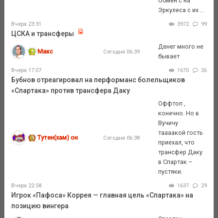
Обмен с на
Эркулеса с их ...
Вчера 23:31
3972
99
ЦСКА и трансферы
Денег много не
Макс
Сегодня 06:39
бывает
Вчера 17:07
1670
26
Бубнов отреагировал на перформанс болельщиков
«Спартака» против трансфера Даку
Оффтоп ,
конечно. Но в
Вучичу
таааакой гость
Тутен(хам) он
Сегодня 06:38
приехал, что
трансфер Даку
в Спартак –
пустяки.
Вчера 22:58
1637
29
Игрок «Пафоса» Коррея — главная цель «Спартака» на
позицию вингера