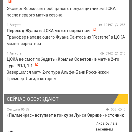
Эксперт Bobsoccer пообщался с полузащитником ЦСКА
после первого матча сезона.
1 Августа
12497
258
Переход Жуана в ЦСКА может сорваться
Трансфер нападающего Жуана Сантоса из "Гезтепе" в ЦСКА
может сорваться.
1 Августа
3942
246
ЦСКА не смог победить «Крылья Советов» в матче 2-го
тура РПЛ, 1:1
Завершился матч 2-го тура Альфа-Банк Российской
Премьер-Лиги, в котором ...
СЕЙЧАС ОБСУЖДАЮТ
Сегодня 06:55
506
3
«Палмейрас» вступает в гонку за Луиса Энрике - источник
Икра была в
весеннем