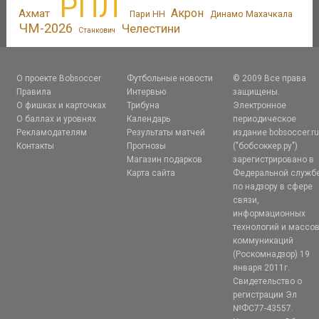
РПЛ
Акрон
Ахмат
Пари НН
Динамо Махачкала
ЧМ-2026
Челестини
Станкович
О проекте Bobsoccer
Футбольные новости
© 2009 Все права
Правила
Интервью
защищены.
О фишках и карточках
Трибуна
Электронное
О баллах и уровнях
Календарь
периодическое
Рекламодателям
Результаты матчей
издание bobsoccer.r
Контакты
Прогнозы
("бобсоккер.ру")
Магазин подарков
зарегистрировано в
Карта сайта
Федеральной служб
по надзору в сфере
связи,
информационных
технологий и массо
коммуникаций
(Роскомнадзор) 19
января 2011г.
Свидетельство о
регистрации Эл
№ФС77-43557.