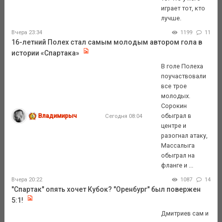
играет тот, кто
лучше.
Вчера 23:34
1199
11
16-летний Полех стал самым молодым автором гола в
истории «Спартака»
В голе Полеха
поучаствовали
все трое
молодых.
Сорокин
Владимирыч
обыграл в
Сегодня 08:04
центре и
разогнал атаку,
Массалыга
обыграл на
фланге и ...
Вчера 20:22
1087
14
"Спартак" опять хочет Кубок? "Оренбург" был повержен
5:1!
Дмитриев сам и