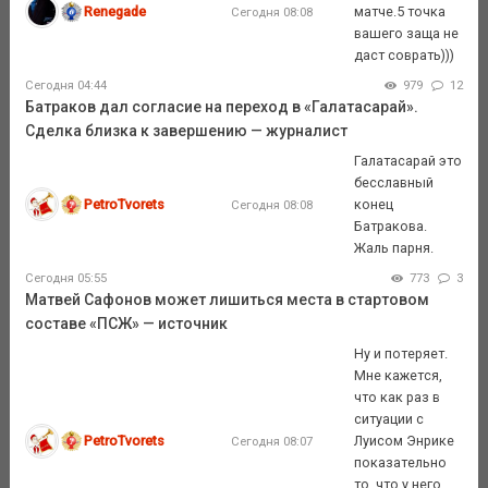
Renegade
матче.5 точка
Сегодня 08:08
вашего заща не
даст соврать)))
Сегодня 04:44
979
12
Батраков дал согласие на переход в «Галатасарай».
Сделка близка к завершению — журналист
Галатасарай это
бесславный
PetroTvorets
конец
Сегодня 08:08
Батракова.
Жаль парня.
Сегодня 05:55
773
3
Матвей Сафонов может лишиться места в стартовом
составе «ПСЖ» — источник
Ну и потеряет.
Мне кажется,
что как раз в
ситуации с
PetroTvorets
Луисом Энрике
Сегодня 08:07
показательно
то. что у него