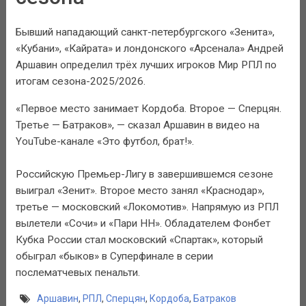
Бывший нападающий санкт-петербургского «Зенита»,
«Кубани», «Кайрата» и лондонского «Арсенала» Андрей
Аршавин определил трёх лучших игроков Мир РПЛ по
итогам сезона-2025/2026.
«Первое место занимает Кордоба. Второе — Сперцян.
Третье — Батраков», — сказал Аршавин в видео на
YouTube-канале «Это футбол, брат!».
Российскую Премьер-Лигу в завершившемся сезоне
выиграл «Зенит». Второе место занял «Краснодар»,
третье — московский «Локомотив». Напрямую из РПЛ
вылетели «Сочи» и «Пари НН». Обладателем Фонбет
Кубка России стал московский «Спартак», который
обыграл «быков» в Суперфинале в серии
послематчевых пенальти.
Аршавин
,
РПЛ
,
Сперцян
,
Кордоба
,
Батраков