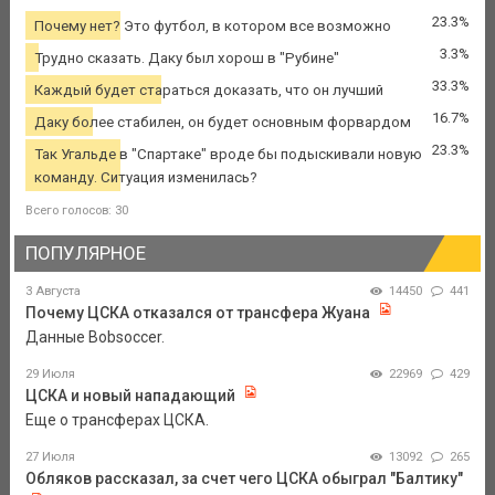
23.3%
Почему нет? Это футбол, в котором все возможно
3.3%
Трудно сказать. Даку был хорош в "Рубине"
33.3%
Каждый будет стараться доказать, что он лучший
16.7%
Даку более стабилен, он будет основным форвардом
23.3%
Так Угальде в "Спартаке" вроде бы подыскивали новую
команду. Ситуация изменилась?
Всего голосов: 30
ПОПУЛЯРНОЕ
3 Августа
14450
441
Почему ЦСКА отказался от трансфера Жуана
Данные Bobsoccer.
29 Июля
22969
429
ЦСКА и новый нападающий
Еще о трансферах ЦСКА.
27 Июля
13092
265
Обляков рассказал, за счет чего ЦСКА обыграл "Балтику"