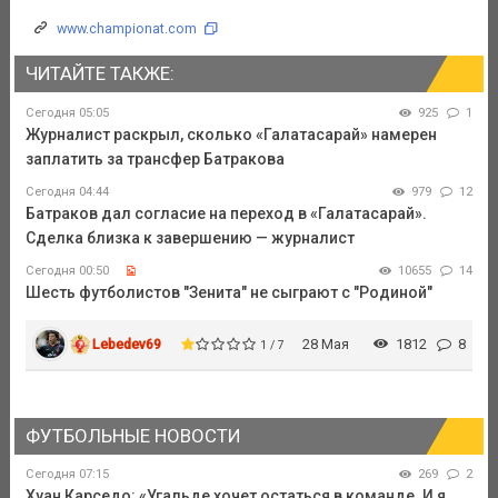
www.championat.com
ЧИТАЙТЕ ТАКЖЕ:
Сегодня 05:05
925
1
Журналист раскрыл, сколько «Галатасарай» намерен
заплатить за трансфер Батракова
Сегодня 04:44
979
12
Батраков дал согласие на переход в «Галатасарай».
Сделка близка к завершению — журналист
Сегодня 00:50
10655
14
Шесть футболистов "Зенита" не сыграют с "Родиной"
Lebedev69
28 Мая
1812
8
1 / 7
ФУТБОЛЬНЫЕ НОВОСТИ
Сегодня 07:15
269
2
Хуан Карседо: «Угальде хочет остаться в команде. И я