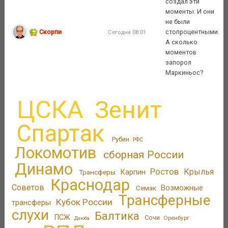
создал эти
моменты. И они
не были
Скорпи
стопроцентными.
Сегодня 08:01
А сколько
моментов
запорол
Маркиньос?
ЦСКА
Зенит
Спартак
Рубин
РФС
Локомотив
сборная России
Динамо
Ростов
Крылья
Трансферы
Карпин
Краснодар
Советов
Возможные
Семак
Трансферные
Кубок России
трансферы
слухи
Балтика
ПСЖ
Сочи
Оренбург
Дзюба