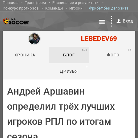
Правила
Трансферы
Расписание и результаты
Конкурс прогнозов
Команды
Игроки
Фрибет без депозита
Вход
LEBEDEV69
504
45
ХРОНИКА
БЛОГ
ФОТО
5
ДРУЗЬЯ
Андрей Аршавин
определил трёх лучших
игроков РПЛ по итогам
сезона