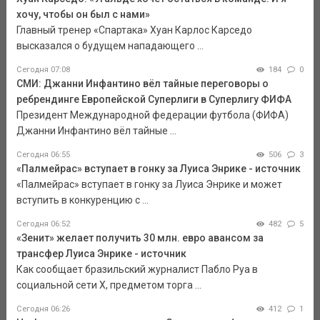
хочу, чтобы он был с нами»
Главный тренер «Спартака» Хуан Карлос Карседо
высказался о будущем нападающего ...
Сегодня 07:08
184
0
СМИ: Джанни Инфантино вёл тайные переговоры о
ребрендинге Европейской Суперлиги в Суперлигу ФИФА
Президент Международной федерации футбола (ФИФА)
Джанни Инфантино вёл тайные ...
Сегодня 06:55
506
3
«Палмейрас» вступает в гонку за Луиса Энрике - источник
«Палмейрас» вступает в гонку за Луиса Энрике и может
вступить в конкуренцию с ...
Сегодня 06:52
482
5
«Зенит» желает получить 30 млн. евро авансом за
трансфер Луиса Энрике - источник
Как сообщает бразильский журналист Пабло Руа в
социальной сети Х, предметом торга ...
Сегодня 06:26
412
1