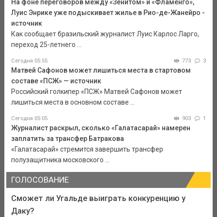
На фоне переговоров между «Зенитом» и «Фламенго»,
Луис Энрике уже подыскивает жилье в Рио-де-Жанейро -
источник
Как сообщает бразильский журналист Луис Карлос Ларго,
переход 25-летнего ...
Сегодня 05:55
773
3
Матвей Сафонов может лишиться места в стартовом
составе «ПСЖ» — источник
Российский голкипер «ПСЖ» Матвей Сафонов может
лишиться места в основном составе ...
Сегодня 05:05
903
1
Журналист раскрыл, сколько «Галатасарай» намерен
заплатить за трансфер Батракова
«Галатасарай» стремится завершить трансфер
полузащитника московского ...
ГОЛОСОВАНИЕ
Сможет ли Угальде выиграть конкуренцию у
Даку?