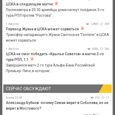
ЦСКА в следующем матче
Послезавтра в 20.30 армейцы дома начнут поединок 3-го
тура РПЛ против "Ростова".
1 Августа
12883
258
Переход Жуана в ЦСКА может сорваться
Трансфер нападающего Жуана Сантоса из "Гезтепе" в ЦСКА
может сорваться.
1 Августа
4080
246
ЦСКА не смог победить «Крылья Советов» в матче 2-го
тура РПЛ, 1:1
Завершился матч 2-го тура Альфа-Банк Российской
Премьер-Лиги, в котором ...
СЕЙЧАС ОБСУЖДАЮТ
Вчера 22:38
575
11
Александр Бубнов: почему Семак верит в Соболева, но не
верит в Мостового?