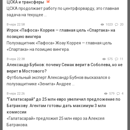
ЦСКА и трансферы
ЦСКА продолжает работу по центрфорварду, это главная
задача на текущее ...
Вчера 22:58
1023
20
Игрок «Пафоса» Коррея — главная цель «Спартака» на
позицию вингера
Полузащитник «Пафоса» Жоау Коррея — главная цель
«Спартака» на позицию вингера.
Вчера 22:38
575
11
Александр Бубнов: почему Семак верит в Соболева, но не
верит в Мостового?
Футбольный эксперт Александр Бубнов высказался о
полузащитнике «Зенита» Андрее ...
Вчера 22:26
579
4
"Галатасарай" до 25 млн евро увеличил предложение по
Батракову. Агентам готовы дать максимум 3 млн
комиссии
«Галатасарай» предложил 25 млн евро за Алексея
Батракова.