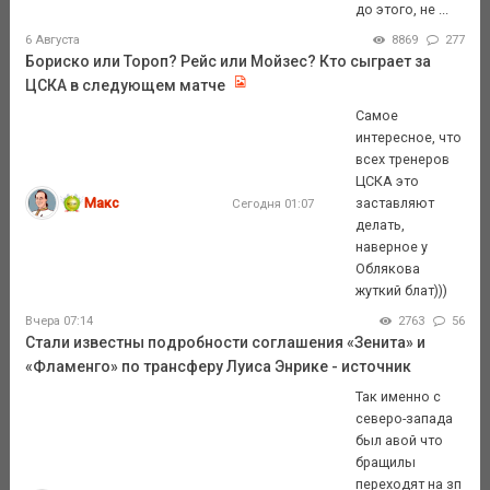
до этого, не ...
6 Августа
8869
277
Бориско или Тороп? Рейс или Мойзес? Кто сыграет за
ЦСКА в следующем матче
Самое
интересное, что
всех тренеров
ЦСКА это
Макс
заставляют
Сегодня 01:07
делать,
наверное у
Облякова
жуткий блат)))
Вчера 07:14
2763
56
Стали известны подробности соглашения «Зенита» и
«Фламенго» по трансферу Луиса Энрике - источник
Так именно с
северо-запада
был авой что
бращилы
переходят на зп