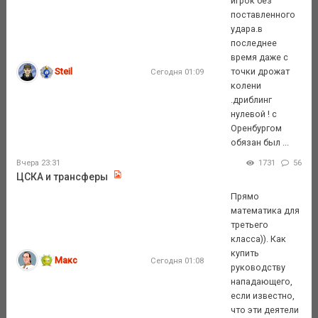
игрок без
поставленного
удара.в
последнее
время даже с
Steil
точки дрожат
Сегодня 01:09
колени
.дриблинг
нулевой ! с
Оренбургом
обязан был ...
Вчера 23:31
1731
56
ЦСКА и трансферы
Прямо
математика для
третьего
класса)). Как
купить
Макс
Сегодня 01:08
руководству
нападающего,
если известно,
что эти деятели