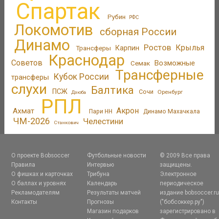
Спартак
Рубин
РФС
Локомотив
сборная России
Динамо
Ростов
Крылья
Трансферы
Карпин
Краснодар
Советов
Возможные
Семак
Трансферные
Кубок России
трансферы
слухи
Балтика
ПСЖ
Сочи
Оренбург
Дзюба
РПЛ
Акрон
Ахмат
Пари НН
Динамо Махачкала
ЧМ-2026
Челестини
Станкович
О проекте Bobsoccer
Футбольные новости
© 2009 Все права
Правила
Интервью
защищены.
О фишках и карточках
Трибуна
Электронное
О баллах и уровнях
Календарь
периодическое
Рекламодателям
Результаты матчей
издание bobsoccer.r
Контакты
Прогнозы
("бобсоккер.ру")
Магазин подарков
зарегистрировано в