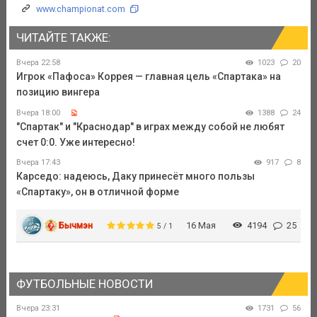
www.championat.com
ЧИТАЙТЕ ТАКЖЕ:
Вчера 22:58
1023
20
Игрок «Пафоса» Коррея — главная цель «Спартака» на
позицию вингера
Вчера 18:00
1388
24
"Спартак" и "Краснодар" в играх между собой не любят
счет 0:0. Уже интересно!
Вчера 17:43
917
8
Карседо: надеюсь, Даку принесёт много пользы
«Спартаку», он в отличной форме
Бычмэн
16 Мая
4194
25
5 / 1
ФУТБОЛЬНЫЕ НОВОСТИ
Вчера 23:31
1731
56