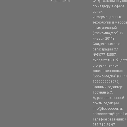
Карта сайта
Федеральной служб
по надзору в сфере
связи,
информационных
технологий и массо
коммуникаций
(Роскомнадзор) 19
января 2011г.
Свидетельство о
регистрации Эл
№ФС77-43557.
Учредитель: Общест
с ограниченной
ответственностью
"Борис-Медиа" (ОГРН
1095009003572)
Главный редактор:
Тосунян Б.С.
Адрес электронной
почты редакции:
info@bobsoccer.ru;
bobsoccerru@gmail.
Телефон редакции: +
985 719 29 97