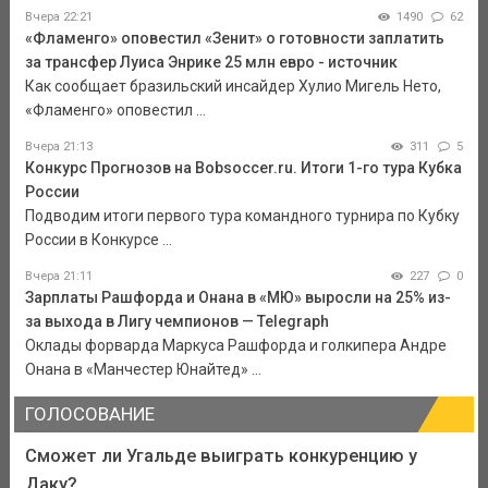
Вчера 22:21
1490
62
«Фламенго» оповестил «Зенит» о готовности заплатить
за трансфер Луиса Энрике 25 млн евро - источник
Как сообщает бразильский инсайдер Хулио Мигель Нето,
«Фламенго» оповестил ...
Вчера 21:13
311
5
Конкурс Прогнозов на Bobsoccer.ru. Итоги 1-го тура Кубка
России
Подводим итоги первого тура командного турнира по Кубку
России в Конкурсе ...
Вчера 21:11
227
0
Зарплаты Рашфорда и Онана в «МЮ» выросли на 25% из-
за выхода в Лигу чемпионов — Telegraph
Оклады форварда Маркуса Рашфорда и голкипера Андре
Онана в «Манчестер Юнайтед» ...
ГОЛОСОВАНИЕ
Сможет ли Угальде выиграть конкуренцию у
Даку?