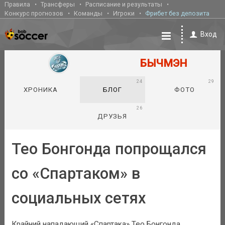
Правила
Трансферы
Расписание и результаты
Конкурс прогнозов
Команды
Игроки
Фрибет без депозита
Вход
БЫЧМЭН
24
29
ХРОНИКА
БЛОГ
ФОТО
26
ДРУЗЬЯ
Тео Бонгонда попрощался
со «Спартаком» в
социальных сетях
Крайний нападающий «Спартака» Тео Бонгонда