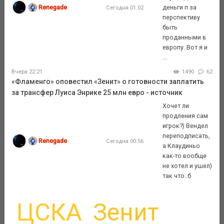
Renegade
деньги п за
Сегодня 01:02
перспективу
быть
проданными в
европу. Вот я и
...
Вчера 22:21
1490
62
«Фламенго» оповестил «Зенит» о готовности заплатить
за трансфер Луиса Энрике 25 млн евро - источник
Хочет ли
продления сам
игрок?) Вендел
переподписать,
Renegade
Сегодня 00:56
а Клаудиньо
как-то вообще
не хотел и ушел)
так что..б
ЦСКА
Зенит