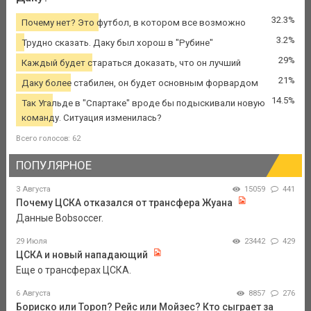
32.3%
Почему нет? Это футбол, в котором все возможно
3.2%
Трудно сказать. Даку был хорош в "Рубине"
29%
Каждый будет стараться доказать, что он лучший
21%
Даку более стабилен, он будет основным форвардом
14.5%
Так Угальде в "Спартаке" вроде бы подыскивали новую
команду. Ситуация изменилась?
Всего голосов: 62
ПОПУЛЯРНОЕ
3 Августа
15059
441
Почему ЦСКА отказался от трансфера Жуана
Данные Bobsoccer.
29 Июля
23442
429
ЦСКА и новый нападающий
Еще о трансферах ЦСКА.
6 Августа
8857
276
Бориско или Тороп? Рейс или Мойзес? Кто сыграет за