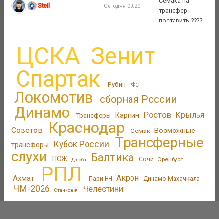
Семака на
Steil
Сегодня 00:20
трансфер
поставить ????
ЦСКА
Зенит
Спартак
Рубин
РФС
Локомотив
сборная России
Динамо
Ростов
Крылья
Трансферы
Карпин
Краснодар
Советов
Возможные
Семак
Трансферные
Кубок России
трансферы
слухи
Балтика
ПСЖ
Сочи
Оренбург
Дзюба
РПЛ
Акрон
Ахмат
Пари НН
Динамо Махачкала
ЧМ-2026
Челестини
Станкович