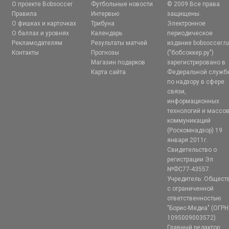
О проекте Bobsoccer
Футбольные новости
© 2009 Все права
Правила
Интервью
защищены.
О фишках и карточках
Трибуна
Электронное
О баллах и уровнях
Календарь
периодическое
Рекламодателям
Результаты матчей
издание bobsoccer.r
Контакты
Прогнозы
("бобсоккер.ру")
Магазин подарков
зарегистрировано в
Карта сайта
Федеральной служб
по надзору в сфере
связи,
информационных
технологий и массо
коммуникаций
(Роскомнадзор) 19
января 2011г.
Свидетельство о
регистрации Эл
№ФС77-43557.
Учредитель: Общест
с ограниченной
ответственностью
"Борис-Медиа" (ОГРН
1095009003572)
Главный редактор: