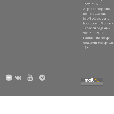
Тосунян Б.С.
Адрес электронной
почты редакции:
info@bobsoccer.ru;
bobsoccerru@gmail.
Телефон редакции: +
985 719 29 97
Настоящий ресурс
содержит материал
18+