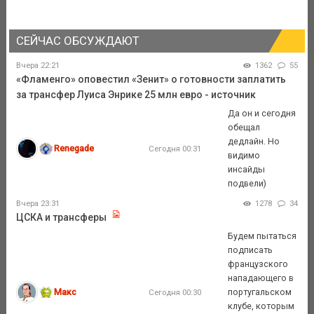
СЕЙЧАС ОБСУЖДАЮТ
Вчера 22:21
1362
55
«Фламенго» оповестил «Зенит» о готовности заплатить
за трансфер Луиса Энрике 25 млн евро - источник
Да он и сегодня
обещал
дедлайн. Но
Renegade
Сегодня 00:31
видимо
инсайды
подвели)
Вчера 23:31
1278
34
ЦСКА и трансферы
Будем пытаться
подписать
французского
нападающего в
Макс
португальском
Сегодня 00:30
клубе, которым