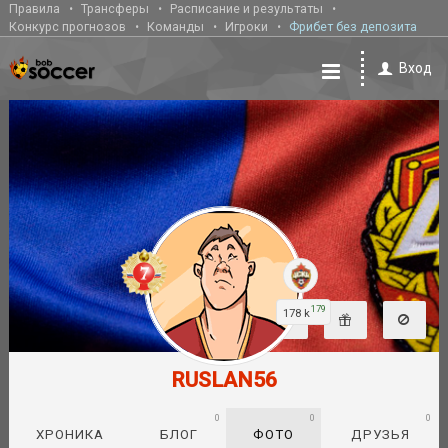
Правила
Трансферы
Расписание и результаты
Конкурс прогнозов
Команды
Игроки
Фрибет без депозита
Вход
179
178 k
RUSLAN56
0
0
0
ХРОНИКА
БЛОГ
ФОТО
ДРУЗЬЯ