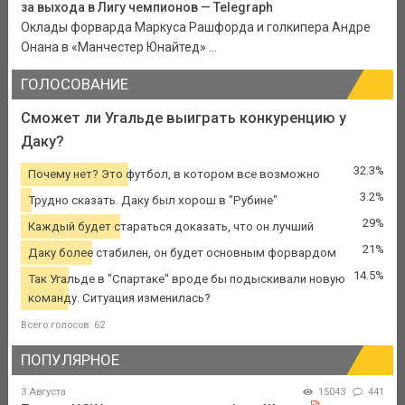
за выхода в Лигу чемпионов — Telegraph
Оклады форварда Маркуса Рашфорда и голкипера Андре
Онана в «Манчестер Юнайтед» ...
ГОЛОСОВАНИЕ
Сможет ли Угальде выиграть конкуренцию у
Даку?
32.3%
Почему нет? Это футбол, в котором все возможно
3.2%
Трудно сказать. Даку был хорош в "Рубине"
29%
Каждый будет стараться доказать, что он лучший
21%
Даку более стабилен, он будет основным форвардом
14.5%
Так Угальде в "Спартаке" вроде бы подыскивали новую
команду. Ситуация изменилась?
Всего голосов: 62
ПОПУЛЯРНОЕ
3 Августа
15043
441