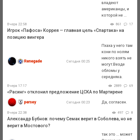
владеют
американцы, и
которой не ...
Вчера 22:58
861
17
Игрок «Пафоса» Коррея — главная цель «Спартака» на
позицию вингера
Пхаха у него там
кони по нолям
никого взять не
Renegade
Сегодня 00:25
могут.Везде
обломы у
середняка.
Вчера 17:17
2889
69
«Расинг» отклонил предложение ЦСКА по Мартирене
persey
Да, согласен.
Сегодня 00:23
Вчера 22:38
497
8
Александр Бубнов: почему Семак верит в Соболева, но не
верит в Мостового?
так это ... может