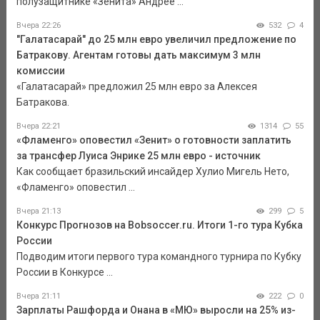
полузащитнике «Зенита» Андрее ...
Вчера 22:26
532
4
"Галатасарай" до 25 млн евро увеличил предложение по
Батракову. Агентам готовы дать максимум 3 млн
комиссии
«Галатасарай» предложил 25 млн евро за Алексея
Батракова.
Вчера 22:21
1314
55
«Фламенго» оповестил «Зенит» о готовности заплатить
за трансфер Луиса Энрике 25 млн евро - источник
Как сообщает бразильский инсайдер Хулио Мигель Нето,
«Фламенго» оповестил ...
Вчера 21:13
299
5
Конкурс Прогнозов на Bobsoccer.ru. Итоги 1-го тура Кубка
России
Подводим итоги первого тура командного турнира по Кубку
России в Конкурсе ...
Вчера 21:11
222
0
Зарплаты Рашфорда и Онана в «МЮ» выросли на 25% из-