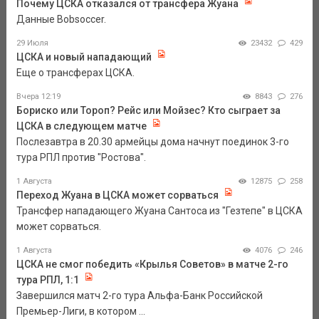
Почему ЦСКА отказался от трансфера Жуана
Данные Bobsoccer.
29 Июля
23432
429
ЦСКА и новый нападающий
Еще о трансферах ЦСКА.
Вчера 12:19
8843
276
Бориско или Тороп? Рейс или Мойзес? Кто сыграет за
ЦСКА в следующем матче
Послезавтра в 20.30 армейцы дома начнут поединок 3-го
тура РПЛ против "Ростова".
1 Августа
12875
258
Переход Жуана в ЦСКА может сорваться
Трансфер нападающего Жуана Сантоса из "Гезтепе" в ЦСКА
может сорваться.
1 Августа
4076
246
ЦСКА не смог победить «Крылья Советов» в матче 2-го
тура РПЛ, 1:1
Завершился матч 2-го тура Альфа-Банк Российской
Премьер-Лиги, в котором ...