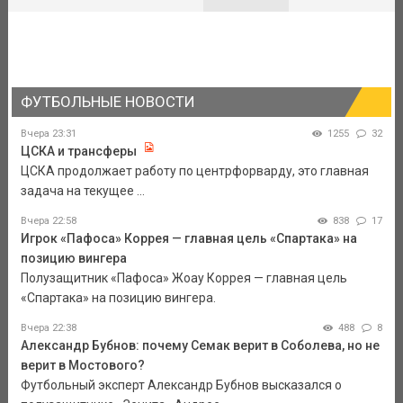
ФУТБОЛЬНЫЕ НОВОСТИ
Вчера 23:31
1255
32
ЦСКА и трансферы
ЦСКА продолжает работу по центрфорварду, это главная
задача на текущее ...
Вчера 22:58
838
17
Игрок «Пафоса» Коррея — главная цель «Спартака» на
позицию вингера
Полузащитник «Пафоса» Жоау Коррея — главная цель
«Спартака» на позицию вингера.
Вчера 22:38
488
8
Александр Бубнов: почему Семак верит в Соболева, но не
верит в Мостового?
Футбольный эксперт Александр Бубнов высказался о