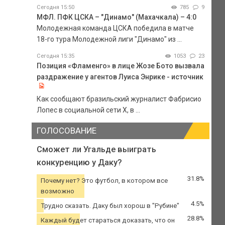
Сегодня 15:50
785
9
МФЛ. ПФК ЦСКА – "Динамо" (Махачкала) – 4:0
Молодежная команда ЦСКА победила в матче
18-го тура Молодежной лиги "Динамо" из ...
Сегодня 15:35
1053
23
Позиция «Фламенго» в лице Жозе Бото вызвала
раздражение у агентов Луиса Энрике - источник
Как сообщают бразильский журналист Фабрисио
Лопес в социальной сети Х, в ...
ГОЛОСОВАНИЕ
Сможет ли Угальде выиграть
конкуренцию у Даку?
31.8%
Почему нет? Это футбол, в котором все
возможно
4.5%
Трудно сказать. Даку был хорош в "Рубине"
28.8%
Каждый будет стараться доказать, что он