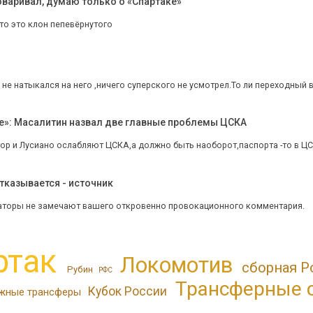
оваривал, думаю только о «Спартаке»
то это клон пепевёрнутого
не натыкался на него ,ничего суперского не усмотрел.То ли переходный в
е»: Масалитин назвал две главные проблемы ЦСКА
ор и Лусиано ослабляют ЦСКА,а должно быть наоборот,паспорта -то в ЦСКА 
отказывается - источник
аторы не замечают вашего откровенно провокационного комментария.
ртак
Локомотив
сборная Р
Рубин
РФС
Трансферные 
Кубок России
жные трансферы