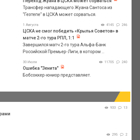
Переход Жуана в ЦСКА может сорваться
Трансфер нападающего Жуана Сантоса из
"Гезтепе" в ЦСКА может сорваться.
1 Августа
4145
246
ЦСКА не смог победить «Крылья Советов» в
матче 2-го тура РПЛ, 1:1
Завершился матч 2-го тура Альфа-Банк
Российской Премьер-Лиги, в котором ...
30 Июля
11705
240
Ошибка "Зенита"
Бобсоккер-юниор представляет.
933
13
арами
295
2