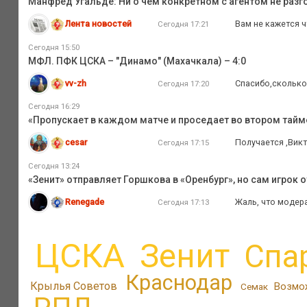
Манфред Угальде: Ни о чем конкретном с агентом не разг
Лента новостей
Вам не кажется ч
Сегодня 17:21
Сегодня 15:50
МФЛ. ПФК ЦСКА – "Динамо" (Махачкала) – 4:0
vv-zh
Спасибо,сколько 
Сегодня 17:20
Сегодня 16:29
«Пропускает в каждом матче и проседает во втором тайм
cesar
Получается ,Викт
Сегодня 17:15
Сегодня 13:24
«Зенит» отправляет Горшкова в «Оренбург», но сам игрок 
Renegade
Жаль, что модер
Сегодня 17:13
ЦСКА
Зенит
Спа
Краснодар
Крылья Советов
Возмо
Семак