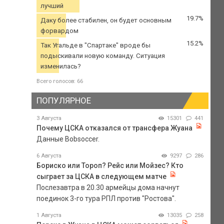
лучший
19.7%
Даку более стабилен, он будет основным
форвардом
15.2%
Так Угальде в "Спартаке" вроде бы
подыскивали новую команду. Ситуация
изменилась?
Всего голосов: 66
ПОПУЛЯРНОЕ
3 Августа
15301
441
Почему ЦСКА отказался от трансфера Жуана
Данные Bobsoccer.
6 Августа
9297
286
Бориско или Тороп? Рейс или Мойзес? Кто
сыграет за ЦСКА в следующем матче
Послезавтра в 20.30 армейцы дома начнут
поединок 3-го тура РПЛ против "Ростова".
1 Августа
13035
258