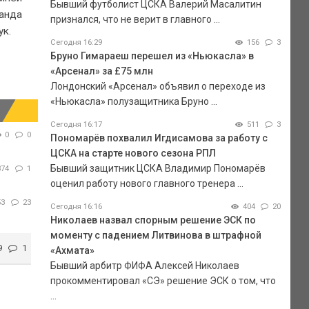
Бывший футболист ЦСКА Валерий Масалитин
манда
признался, что не верит в главного ...
ук.
Сегодня 16:29
156
3
Бруно Гимараеш перешел из «Ньюкасла» в
«Арсенал» за £75 млн
Лондонский «Арсенал» объявил о переходе из
«Ньюкасла» полузащитника Бруно ...
Сегодня 16:17
511
3
0
0
Пономарёв похвалил Игдисамова за работу с
ЦСКА на старте нового сезона РПЛ
Бывший защитник ЦСКА Владимир Пономарёв
374
1
оценил работу нового главного тренера ...
53
23
Сегодня 16:16
404
20
Николаев назвал спорным решение ЭСК по
моменту с падением Литвинова в штрафной
9
1
«Ахмата»
Бывший арбитр ФИФА Алексей Николаев
прокомментировал «СЭ» решение ЭСК о том, что
...