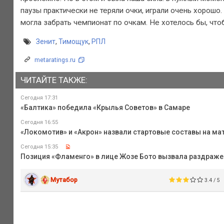
паузы практически не теряли очки, играли очень хорошо
могла забрать чемпионат по очкам. Не хотелось бы, что
Зенит
,
Тимощук
,
РПЛ
metaratings.ru
ЧИТАЙТЕ ТАКЖЕ:
Сегодня 17:31
«Балтика» победила «Крылья Советов» в Самаре
Сегодня 16:55
«Локомотив» и «Акрон» назвали стартовые составы на мат
Сегодня 15:35
Позиция «Фламенго» в лице Жозе Бото вызвала раздражени
Мутабор
3.4 / 5