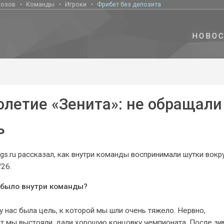
нозов
Команды
Игроки
Фрибет без депозита
НОВО
олетие «Зенита»: не обращали
ь
gs.ru рассказал, как внутри команды воспринимали шутки вокр
26.
о было внутри команды?
у нас была цель, к которой мы шли очень тяжело. Нервно,
нт мы выстояли, дали хорошую концовку чемпионата. После з