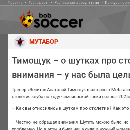
Правила
Трансферы
Расписание и результаты
Конкурс прог
МУТАБОР
Тимощук – о шутках про ст
внимания – у нас была цел
Тренер «Зенита» Анатолий Тимощук в интервью Metaratin
столетия клуба по ходу чемпионской гонки сезона-2025/
– Как вы относились к шуткам про столетие? Как эт
– Честно, не обращал внимания. Шутить можно было, но 
проблемно. Но в этом и была наша сила: в нужный моме