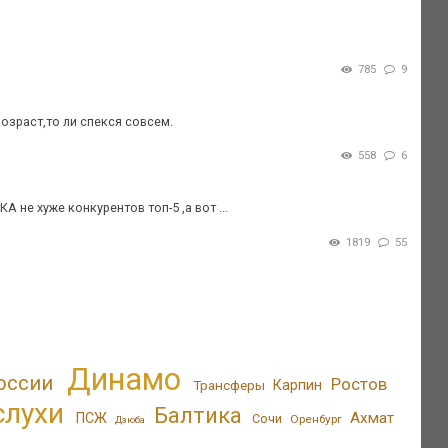
785
9
озраст,то ли спекся совсем.
558
6
не хуже конкурентов топ-5 ,а вот ...
1819
55
Динамо
оссии
Ростов
Трансферы
Карпин
слухи
Балтика
Ахмат
ПСЖ
Сочи
Оренбург
Дзюба