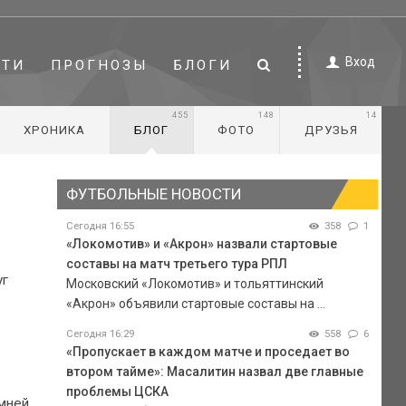
Вход
СТИ
ПРОГНОЗЫ
БЛОГИ
455
148
14
ХРОНИКА
БЛОГ
ФОТО
ДРУЗЬЯ
ФУТБОЛЬНЫЕ НОВОСТИ
Сегодня 16:55
358
1
«Локомотив» и «Акрон» назвали стартовые
составы на матч третьего тура РПЛ
уг
Московский «Локомотив» и тольяттинский
«Акрон» объявили стартовые составы на ...
Сегодня 16:29
558
6
«Пропускает в каждом матче и проседает во
втором тайме»: Масалитин назвал две главные
проблемы ЦСКА
имней