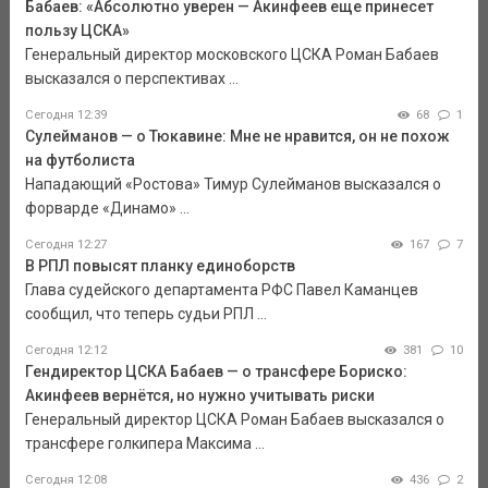
Бабаев: «Абсолютно уверен — Акинфеев еще принесет
пользу ЦСКА»
Генеральный директор московского ЦСКА Роман Бабаев
высказался о перспективах ...
Сегодня 12:39
68
1
Сулейманов — о Тюкавине: Мне не нравится, он не похож
на футболиста
Нападающий «Ростова» Тимур Сулейманов высказался о
форварде «Динамо» ...
Сегодня 12:27
167
7
В РПЛ повысят планку единоборств
Глава судейского департамента РФС Павел Каманцев
сообщил, что теперь судьи РПЛ ...
Сегодня 12:12
381
10
Гендиректор ЦСКА Бабаев — о трансфере Бориско:
Акинфеев вернётся, но нужно учитывать риски
Генеральный директор ЦСКА Роман Бабаев высказался о
трансфере голкипера Максима ...
Сегодня 12:08
436
2