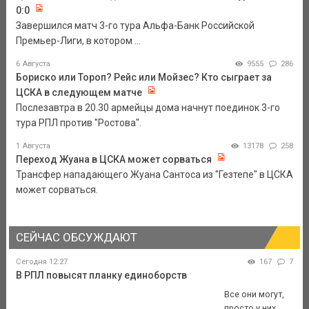
0:0
Завершился матч 3-го тура Альфа-Банк Российской
Премьер-Лиги, в котором ...
6 Августа
9555
286
Бориско или Тороп? Рейс или Мойзес? Кто сыграет за
ЦСКА в следующем матче
Послезавтра в 20.30 армейцы дома начнут поединок 3-го
тура РПЛ против "Ростова".
1 Августа
13178
258
Переход Жуана в ЦСКА может сорваться
Трансфер нападающего Жуана Сантоса из "Гезтепе" в ЦСКА
может сорваться.
СЕЙЧАС ОБСУЖДАЮТ
Сегодня 12:27
167
7
В РПЛ повысят планку единоборств
Все они могут,
просто у них