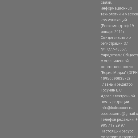
связи,
информационных
технологий и массо
коммуникаций
(Роскомнадзор) 19
января 2011г.
Свидетельство о
регистрации Эл
№ФС77-43557.
Учредитель: Общест
с ограниченной
ответственностью
"Борис-Медиа" (ОГРН
1095009003572)
Главный редактор:
Тосунян Б.С.
Адрес электронной
почты редакции:
info@bobsoccer.ru;
bobsoccerru@gmail.
Телефон редакции: +
985 719 29 97
Настоящий ресурс
содержит материал