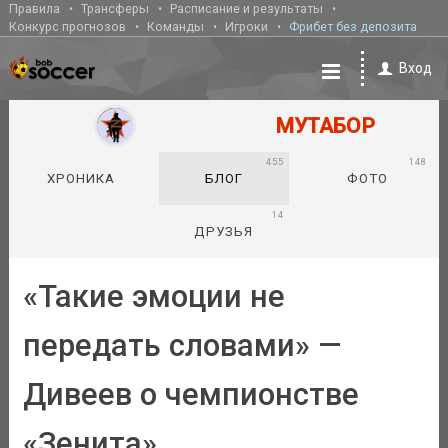
Правила
Трансферы
Расписание и результаты
Конкурс прогнозов
Команды
Игроки
Фрибет без депозита
Вход
МУТАБОР
455
148
ХРОНИКА
БЛОГ
ФОТО
14
ДРУЗЬЯ
«Такие эмоции не
передать словами» —
Дивеев о чемпионстве
«Зенита»