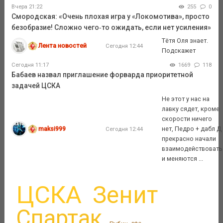
Вчера 21:22
255
0
Смородская: «Очень плохая игра у «Локомотива», просто
безобразие! Сложно чего‑то ожидать, если нет усиления»
Тëтя Оля знает.
Лента новостей
Сегодня 12:44
Подскажет
Сегодня 11:17
1669
118
Бабаев назвал приглашение форварда приоритетной
задачей ЦСКА
Не этот у нас на
лавку сядет, кроме
скорости ничего
maksi999
нет, Педро + дабл Д
Сегодня 12:44
прекрасно начали
взаимодействовать
и меняются ...
ЦСКА
Зенит
Спартак