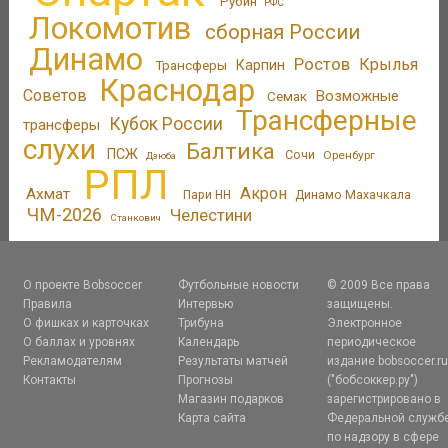
Рубин
РФС
Локомотив
сборная России
Динамо
Ростов
Крылья
Трансферы
Карпин
Краснодар
Советов
Возможные
Семак
Трансферные
Кубок России
трансферы
слухи
Балтика
ПСЖ
Сочи
Оренбург
Дзюба
РПЛ
Акрон
Ахмат
Пари НН
Динамо Махачкала
ЧМ-2026
Челестини
Станкович
О проекте Bobsoccer
Футбольные новости
© 2009 Все права
Правила
Интервью
защищены.
О фишках и карточках
Трибуна
Электронное
О баллах и уровнях
Календарь
периодическое
Рекламодателям
Результаты матчей
издание bobsoccer.r
Контакты
Прогнозы
("бобсоккер.ру")
Магазин подарков
зарегистрировано в
Карта сайта
Федеральной служб
по надзору в сфере