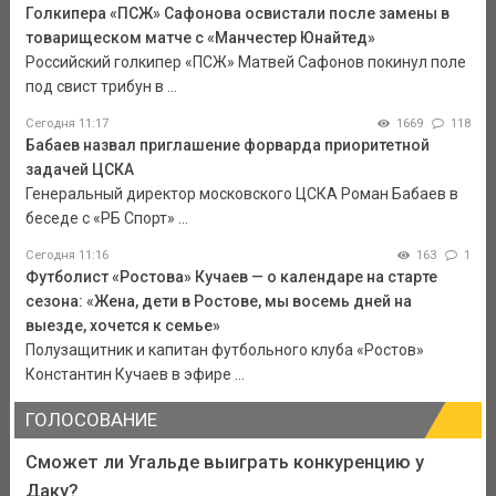
Голкипера «ПСЖ» Сафонова освистали после замены в
товарищеском матче с «Манчестер Юнайтед»
Российский голкипер «ПСЖ» Матвей Сафонов покинул поле
под свист трибун в ...
Сегодня 11:17
1669
118
Бабаев назвал приглашение форварда приоритетной
задачей ЦСКА
Генеральный директор московского ЦСКА Роман Бабаев в
беседе с «РБ Спорт» ...
Сегодня 11:16
163
1
Футболист «Ростова» Кучаев — о календаре на старте
сезона: «Жена, дети в Ростове, мы восемь дней на
выезде, хочется к семье»
Полузащитник и капитан футбольного клуба «Ростов»
Константин Кучаев в эфире ...
ГОЛОСОВАНИЕ
Сможет ли Угальде выиграть конкуренцию у
Даку?