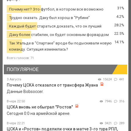
31%
Почему нет? Это футбол, в котором все возможно
4.2%
Трудно сказать. Даку был хорош в "Рубине"
28.2%
Каждый будет стараться доказать, что он лучший
22.5%
Даку более стабилен, он будет основным форвардом
14.1%
Так Угальде в "Спартаке" вроде бы подыскивали новую
команду. Ситуация изменилась?
Всего голосов: 71
ПОПУЛЯРНОЕ
3 Августа
15624
441
Почему ЦСКА отказался от трансфера Жуана
Данные Bobsoccer.
Вчера 22:50
7946
316
ЦСКА вновь не обыграл "Ростов"
Сегодня 0:0 на армейской арене.
Вчера 22:21
3421
289
ЦСКА и «Ростов» поделили очки в матче 3-го тура РПЛ,