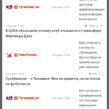
цветовая
Тутен(хам) он
Сегодня 12:47
дифференциация
игровой формы
включается
Сегодня 11:05
1944
31
В ЦСКА объяснили, почему клуб отказался от трансфера
Мирлинда Даку
Ваш Спартак в
контексте
обсуждения
PetroTvorets
Сегодня 12:45
был вообще не
причём, выше
уже объяснил.
Сегодня 12:39
68
1
Сулейманов — о Тюкавине: Мне не нравится, он не похож
на футболиста
Вот согласен с
Сулеймановым,
Тутен(хам) он
Сегодня 12:45
что Тюкавин
переоценен.