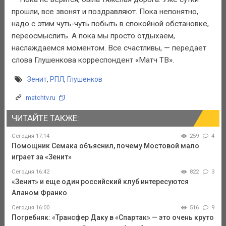
прошли, все звонят и поздравляют. Пока непонятно,
надо с этим чуть‑чуть побыть в спокойной обстановке,
переосмыслить. А пока мы просто отдыхаем,
наслаждаемся моментом. Все счастливы, — передает
слова Глушенкова корреспондент «Матч ТВ».
Зенит
,
РПЛ
,
Глушенков
matchtv.ru
ЧИТАЙТЕ ТАКЖЕ:
Сегодня 17:14
259
4
Помощник Семака объяснил, почему Мостовой мало
играет за «Зенит»
Сегодня 16:42
822
3
«Зенит» и еще один российский клуб интересуются
Аланом Франко
Сегодня 16:00
516
9
Погребняк: «Трансфер Даку в «Спартак» — это очень круто