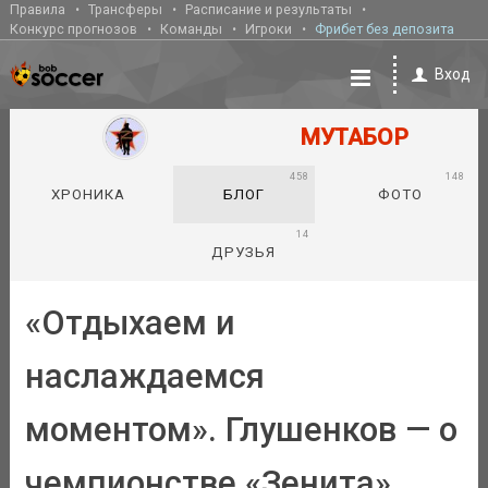
Правила
Трансферы
Расписание и результаты
Конкурс прогнозов
Команды
Игроки
Фрибет без депозита
Вход
МУТАБОР
458
148
ХРОНИКА
БЛОГ
ФОТО
14
ДРУЗЬЯ
«Отдыхаем и
наслаждаемся
моментом». Глушенков — о
чемпионстве «Зенита»