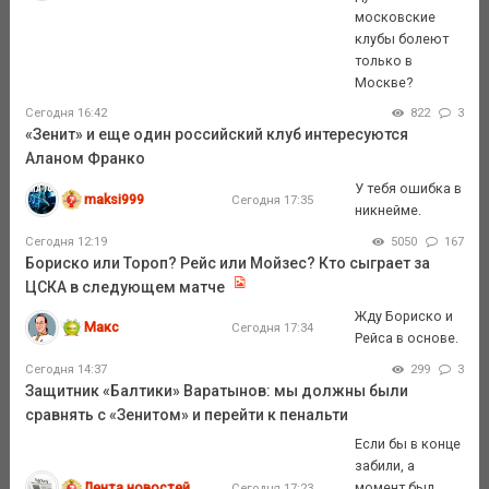
московские
клубы болеют
только в
Москве?
Сегодня 16:42
822
3
«Зенит» и еще один российский клуб интересуются
Аланом Франко
У тебя ошибка в
maksi999
Сегодня 17:35
никнейме.
Сегодня 12:19
5050
167
Бориско или Тороп? Рейс или Мойзес? Кто сыграет за
ЦСКА в следующем матче
Жду Бориско и
Макс
Сегодня 17:34
Рейса в основе.
Сегодня 14:37
299
3
Защитник «Балтики» Варатынов: мы должны были
сравнять с «Зенитом» и перейти к пенальти
Если бы в конце
забили, а
Лента новостей
момент был
Сегодня 17:23