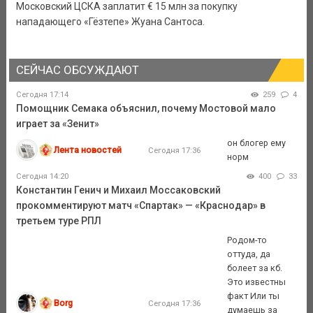
Московский ЦСКА заплатит € 15 млн за покупку
нападающего «Гёзтепе» Жуана Сантоса.
СЕЙЧАС ОБСУЖДАЮТ
Сегодня 17:14
259
4
Помощник Семака объяснил, почему Мостовой мало
играет за «Зенит»
он блогер ему
Лента новостей
Сегодня 17:36
норм
Сегодня 14:20
400
33
Константин Генич и Михаил Моссаковский
прокомментируют матч «Спартак» — «Краснодар» в
третьем туре РПЛ
Родом-то
оттуда, да
болеет за кб.
Это известны
факт Или ты
Borg
Сегодня 17:36
думаешь за