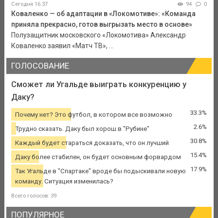
Сегодня 16:37
94
0
Коваленко — об адаптации в «Локомотиве»: «Команда
приняла прекрасно, готов выгрызать место в основе»
Полузащитник московского «Локомотива» Александр
Коваленко заявил «Матч ТВ», ...
ГОЛОСОВАНИЕ
Сможет ли Угальде выиграть конкуренцию у
Даку?
33.3%
Почему нет? Это футбол, в котором все возможно
2.6%
Трудно сказать. Даку был хорош в "Рубине"
30.8%
Каждый будет стараться доказать, что он лучший
15.4%
Даку более стабилен, он будет основным форвардом
17.9%
Так Угальде в "Спартаке" вроде бы подыскивали новую
команду. Ситуация изменилась?
Всего голосов: 39
ПОПУЛЯРНОЕ