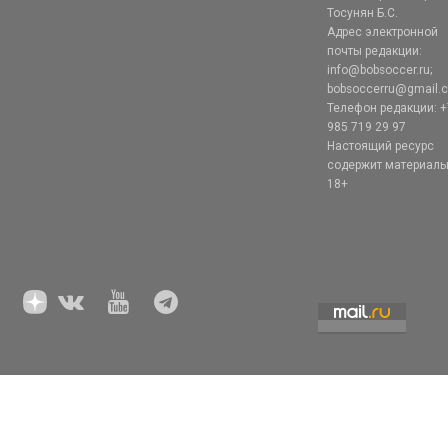
Тосунян Б.С.
Адрес электронной
почты редакции:
info@bobsoccer.ru;
bobsoccerru@gmail.
Телефон редакции: +
985 719 29 97
Настоящий ресурс
содержит материал
18+