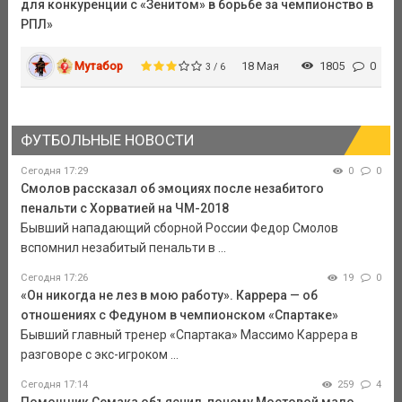
для конкуренции с «Зенитом» в борьбе за чемпионство в
РПЛ»
Мутабор
18 Мая
1805
0
3 / 6
ФУТБОЛЬНЫЕ НОВОСТИ
Сегодня 17:29
0
0
Смолов рассказал об эмоциях после незабитого
пенальти с Хорватией на ЧМ-2018
Бывший нападающий сборной России Федор Смолов
вспомнил незабитый пенальти в ...
Сегодня 17:26
19
0
«Он никогда не лез в мою работу». Каррера — об
отношениях с Федуном в чемпионском «Спартаке»
Бывший главный тренер «Спартака» Массимо Каррера в
разговоре с экс-игроком ...
Сегодня 17:14
259
4