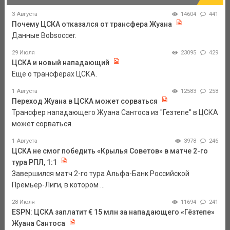
3 Августа
14604
441
Почему ЦСКА отказался от трансфера Жуана
Данные Bobsoccer.
29 Июля
23095
429
ЦСКА и новый нападающий
Еще о трансферах ЦСКА.
1 Августа
12583
258
Переход Жуана в ЦСКА может сорваться
Трансфер нападающего Жуана Сантоса из "Гезтепе" в ЦСКА
может сорваться.
1 Августа
3978
246
ЦСКА не смог победить «Крылья Советов» в матче 2-го
тура РПЛ, 1:1
Завершился матч 2-го тура Альфа-Банк Российской
Премьер-Лиги, в котором ...
28 Июля
11694
241
ESPN: ЦСКА заплатит € 15 млн за нападающего «Гёзтепе»
Жуана Сантоса