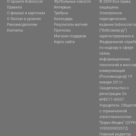
О проекте Bobsoccer
Футбольные новости
© 2009 Все права
Правила
Интервью
защищены.
О фишках и карточках
Трибуна
Электронное
О баллах и уровнях
Календарь
периодическое
Рекламодателям
Результаты матчей
издание bobsoccer.r
Контакты
Прогнозы
("бобсоккер.ру")
Магазин подарков
зарегистрировано в
Карта сайта
Федеральной служб
по надзору в сфере
связи,
информационных
технологий и массо
коммуникаций
(Роскомнадзор) 19
января 2011г.
Свидетельство о
регистрации Эл
№ФС77-43557.
Учредитель: Общест
с ограниченной
ответственностью
"Борис-Медиа" (ОГРН
1095009003572)
Главный редактор: