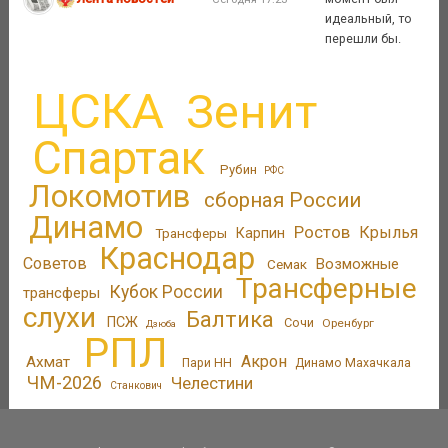
идеальный, то
перешли бы.
ЦСКА
Зенит
Спартак
Рубин
РФС
Локомотив
сборная России
Динамо
Ростов
Крылья
Трансферы
Карпин
Краснодар
Советов
Возможные
Семак
Трансферные
Кубок России
трансферы
слухи
Балтика
ПСЖ
Сочи
Оренбург
Дзюба
РПЛ
Акрон
Ахмат
Пари НН
Динамо Махачкала
ЧМ-2026
Челестини
Станкович