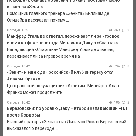
Помощник Семака объяснил, почему Мостовой мало
играет за «Зенит»
Помощник главного тренера «Зенита» Виллиам де
Оливейра рассказал, почему ...
Сегодня 16:51
369
9
Манфред Угальде ответил, переживает ли за игровое
время на фоне перехода Мирлинда Даку в «Спартак»
Нападающий «Спартака» Манфред Угальде ответил,
переживает ли за игровое время на ...
Сегодня 16:42
794
3
«Зенит» и еще один российский клуб интересуются
Аланом Франко
Центральный полузащитник «Атлетико Минейро» Алан
Франко может продолжить ...
Сегодня 16:42
186
2
Березовский: по уровню Даку – второй нападающий РПЛ
после Кордобы
Бывший вратарь «Зенита» и «Динамо» Роман Березовский
высказался о переходе ...