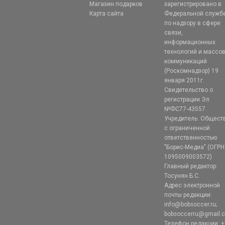
Магазин подарков
зарегистрировано в
Карта сайта
Федеральной служб
по надзору в сфере
связи,
информационных
технологий и массо
коммуникаций
(Роскомнадзор) 19
января 2011г.
Свидетельство о
регистрации Эл
№ФС77-43557.
Учредитель: Общест
с ограниченной
ответственностью
"Борис-Медиа" (ОГРН
1095009003572)
Главный редактор:
Тосунян Б.С.
Адрес электронной
почты редакции:
info@bobsoccer.ru;
bobsoccerru@gmail.
Телефон редакции: +