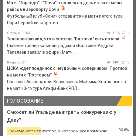
Матч "Торпедо" - "Сочи" отложен на день из-за отмены
рейсов в аэропорту Сочи
Футбольный клуб «Сочи» отправится на матч пятого тура
Пари Первой лиги против ...
Сегодня 00:03
1115
1
Талалаев заявил, что в составе "Балтики" есть потери
Главный тренер калининградской «Балтики» Андрей
Талалаев заявил в эфире «Матч ...
Вчера 23:27
1481
5
ЦСКА ждет поединок с неудобным соперником. Прогноз
на матч с "Ростовом"
Прогноз обозревателя Bobsoccer.ru Максима Квятковского
на матч 3-го тура Альфа-Банк РПЛ ...
ГОЛОСОВАНИЕ
Сможет ли Угальде выиграть конкуренцию у
Даку?
30.6%
Почему нет? Это футбол, в котором все возможно