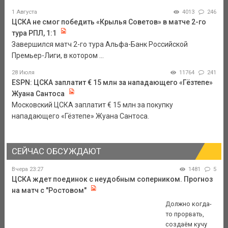
1 Августа
4013
246
ЦСКА не смог победить «Крылья Советов» в матче 2-го
тура РПЛ, 1:1
Завершился матч 2-го тура Альфа-Банк Российской
Премьер-Лиги, в котором ...
28 Июля
11764
241
ESPN: ЦСКА заплатит € 15 млн за нападающего «Гёзтепе»
Жуана Сантоса
Московский ЦСКА заплатит € 15 млн за покупку
нападающего «Гёзтепе» Жуана Сантоса.
СЕЙЧАС ОБСУЖДАЮТ
Вчера 23:27
1481
5
ЦСКА ждет поединок с неудобным соперником. Прогноз
на матч с "Ростовом"
Должно когда-
то прорвать,
создаём кучу