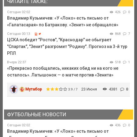
ЧИТАЙТЕ ТАКЖЕ:
Сегодня 02:02
426
0
Владимир Кузьмичев: «У «Локо» есть письмо от
«Галатасарая» по Батракову. «Зенит» не обращался»
Сегодня 00:13
868
7
ЦСКА победит "Ростов", "Краснодар" не обыграет
"Спартак", "Зенит" разгромит "Родину". Прогноз на 3-й тур
РПЛ
Вчера 22:37
518
1
«Прекрасно пообщались, никаких обид ни на кого не
осталось». Латышонок — о матче против «Зенита»
Мутабор
23 Июня
4381
8
3.9 / 7
ФУТБОЛЬНЫЕ НОВОСТИ
Сегодня 02:02
436
0
Владимир Кузьмичев: «У «Локо» есть письмо от