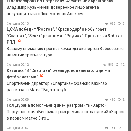
«Галатасарая» по Батракову. «Зенит» не обращался»
Владимир Кузьмичёв, доверенное лицо агента
полузащитника «Локомотива» Алексея ...
Сегодня 00:13
888
8
ЦСКА победит "Ростов", "Краснодар" не обыграет
"Спартак", "Зенит" разгромит "Родину". Прогноз на 3-й тур
РПЛ
Вашему вниманию прогноз команды экспертов Bobsoccer.ru
на матчи третьего тура ...
Сегодня 00:12
889
12
Кахигао: "В "Спартаке" очень довольны молодыми
футболистами"
Спортивный директор «Спартака» Франсис Кахигао
рассказал «Матч ТВ», что клуб ...
Сегодня 00:08
490
2
Гол Дурана помог «Бенфике» разгромить «Хартс»
Португальская «Бенфика» разгромила шотландский «Хартс»
в первом матче 3-го ...
Сегодня 00:07
181
0