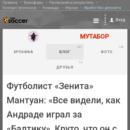
Правила
Трансферы
Расписание и результаты
Конкурс прогнозов
Команды
Игроки
Фрибет без депозита
Вход
МУТАБОР
457
148
ХРОНИКА
БЛОГ
ФОТО
14
ДРУЗЬЯ
Футболист «Зенита»
Мантуан: «Все видели, как
Андраде играл за
«Балтику». Круто, что он с