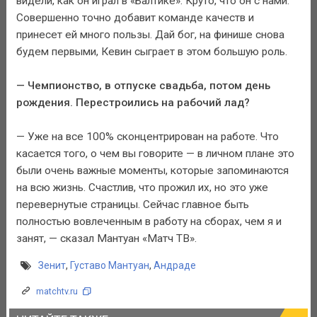
видели, как он играл в «Балтике». Круто, что он с нами.
Совершенно точно добавит команде качеств и
принесет ей много пользы. Дай бог, на финише снова
будем первыми, Кевин сыграет в этом большую роль.
— Чемпионство, в отпуске свадьба, потом день
рождения. Перестроились на рабочий лад?
— Уже на все 100% сконцентрирован на работе. Что
касается того, о чем вы говорите — в личном плане это
были очень важные моменты, которые запоминаются
на всю жизнь. Счастлив, что прожил их, но это уже
перевернутые страницы. Сейчас главное быть
полностью вовлеченным в работу на сборах, чем я и
занят, — сказал Мантуан «Матч ТВ».
Зенит
,
Густаво Мантуан
,
Андраде
matchtv.ru