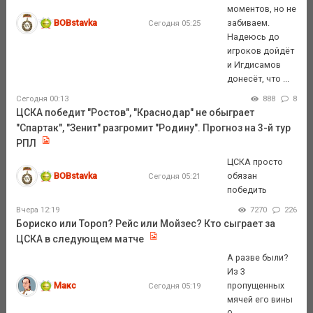
моментов, но не
BOBstavka
забиваем.
Сегодня 05:25
Надеюсь до
игроков дойдёт
и Игдисамов
донесёт, что ...
Сегодня 00:13
888
8
ЦСКА победит "Ростов", "Краснодар" не обыграет
"Спартак", "Зенит" разгромит "Родину". Прогноз на 3-й тур
РПЛ
ЦСКА просто
BOBstavka
обязан
Сегодня 05:21
победить
Вчера 12:19
7270
226
Бориско или Тороп? Рейс или Мойзес? Кто сыграет за
ЦСКА в следующем матче
А разве были?
Из 3
Макс
пропущенных
Сегодня 05:19
мячей его вины