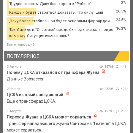
2%
Трудно сказать. Даку был хорош в "Рубине"
26.5%
Каждый будет стараться доказать, что он лучший
24.5%
Даку более стабилен, он будет основным форвардом
16.3%
Так Угальде в "Спартаке" вроде бы подыскивали новую
команду. Ситуация изменилась?
Всего голосов: 49
ПОПУЛЯРНОЕ
3 Августа
14768
441
Почему ЦСКА отказался от трансфера Жуана
Данные Bobsoccer.
29 Июля
23208
429
ЦСКА и новый нападающий
Еще о трансферах ЦСКА.
1 Августа
12700
258
Переход Жуана в ЦСКА может сорваться
Трансфер нападающего Жуана Сантоса из "Гезтепе" в ЦСКА
может сорваться.