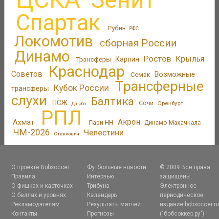
Зенит
Спартак
Рубин
РФС
Локомотив
сборная России
Динамо
Ростов
Крылья
Трансферы
Карпин
Краснодар
Советов
Возможные
Семак
Трансферные
Кубок России
трансферы
слухи
Балтика
ПСЖ
Сочи
Оренбург
Дзюба
РПЛ
Акрон
Ахмат
Пари НН
Динамо Махачкала
ЧМ-2026
Челестини
Станкович
О проекте Bobsoccer
Футбольные новости
© 2009 Все права
Правила
Интервью
защищены.
О фишках и карточках
Трибуна
Электронное
О баллах и уровнях
Календарь
периодическое
Рекламодателям
Результаты матчей
издание bobsoccer.r
Контакты
Прогнозы
("бобсоккер.ру")