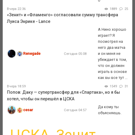
0
Вчера 22:36
1889
25
«Зенит» и «Фламенго» согласовали сумму трансфера
Луиса Энрике - Lance
А Нино хорошо
играет? Я
посмотрел на
него два матча
Renegade
и он меня не
Сегодня 05:08
убеждает в том,
что он должен
играть в основе
как вы все тут ...
Вчера 18:59
1549
31
Попов: Даку — супертрансфер для «Спартака», но я бы
хотел, чтобы он перешёл в ЦСКА
Да кому ты
cesar
Сегодня 04:57
объясняешь.
ЦСКА