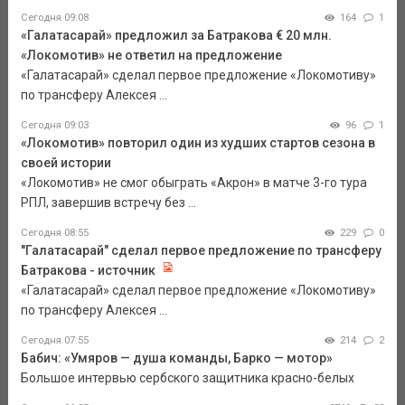
Сегодня 09:08
164
1
«Галатасарай» предложил за Батракова € 20 млн.
«Локомотив» не ответил на предложение
«Галатасарай» сделал первое предложение «Локомотиву»
по трансферу Алексея ...
Сегодня 09:03
96
1
«Локомотив» повторил один из худших стартов сезона в
своей истории
«Локомотив» не смог обыграть «Акрон» в матче 3-го тура
РПЛ, завершив встречу без ...
Сегодня 08:55
229
0
"Галатасарай" сделал первое предложение по трансферу
Батракова - источник
«Галатасарай» сделал первое предложение «Локомотиву»
по трансферу Алексея ...
Сегодня 07:55
214
2
Бабич: «Умяров — душа команды, Барко — мотор»
Большое интервью сербского защитника красно-белых