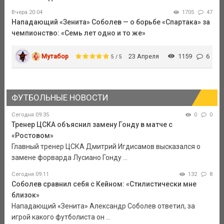
Вчера 20:04
1705
47
Нападающий «Зенита» Соболев — о борьбе «Спартака» за
чемпионство: «Семь лет одно и то же»
Мутабор
23 Апреля
1159
6
5 / 5
ФУТБОЛЬНЫЕ НОВОСТИ
Сегодня 09:35
0
0
Тренер ЦСКА объяснил замену Гонду в матче с
«Ростовом»
Главный тренер ЦСКА Дмитрий Игдисамов высказался о
замене форварда Лусиано Гонду ...
Сегодня 09:11
132
8
Соболев сравнил себя с Кейном: «Стилистически мне
близок»
Нападающий «Зенита» Александр Соболев ответил, за
игрой какого футболиста он ...