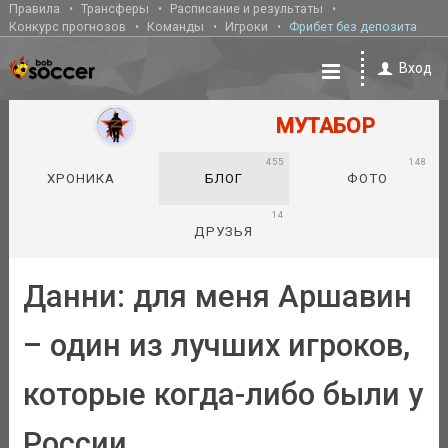
Правила
Трансферы
Расписание и результаты
Конкурс прогнозов
Команды
Игроки
Фрибет без депозита
Вход
МУТАБОР
455
148
ХРОНИКА
БЛОГ
ФОТО
14
ДРУЗЬЯ
Данни: для меня Аршавин
– один из лучших игроков,
которые когда-либо были у
России