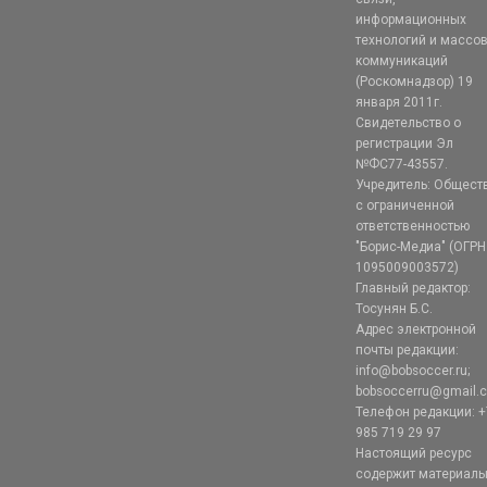
информационных
технологий и массо
коммуникаций
(Роскомнадзор) 19
января 2011г.
Свидетельство о
регистрации Эл
№ФС77-43557.
Учредитель: Общест
с ограниченной
ответственностью
"Борис-Медиа" (ОГРН
1095009003572)
Главный редактор:
Тосунян Б.С.
Адрес электронной
почты редакции:
info@bobsoccer.ru;
bobsoccerru@gmail.
Телефон редакции: +
985 719 29 97
Настоящий ресурс
содержит материал