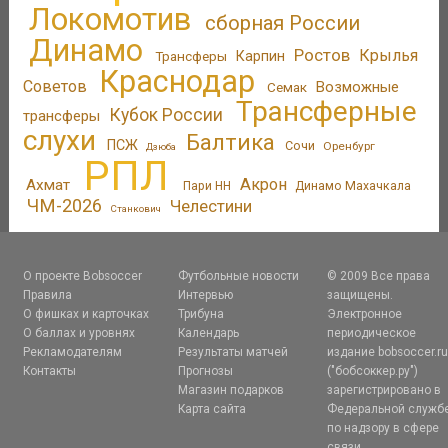
Локомотив
сборная России
Динамо
Ростов
Крылья
Трансферы
Карпин
Краснодар
Советов
Возможные
Семак
Трансферные
Кубок России
трансферы
слухи
Балтика
ПСЖ
Сочи
Оренбург
Дзюба
РПЛ
Акрон
Ахмат
Пари НН
Динамо Махачкала
ЧМ-2026
Челестини
Станкович
О проекте Bobsoccer
Футбольные новости
© 2009 Все права
Правила
Интервью
защищены.
О фишках и карточках
Трибуна
Электронное
О баллах и уровнях
Календарь
периодическое
Рекламодателям
Результаты матчей
издание bobsoccer.r
Контакты
Прогнозы
("бобсоккер.ру")
Магазин подарков
зарегистрировано в
Карта сайта
Федеральной служб
по надзору в сфере
связи,