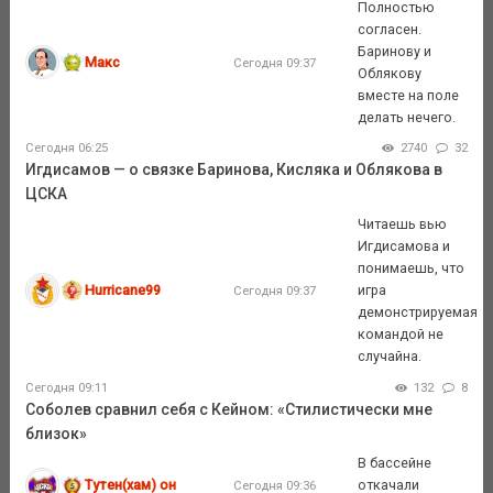
Полностью
согласен.
Баринову и
Макс
Сегодня 09:37
Облякову
вместе на поле
делать нечего.
Сегодня 06:25
2740
32
Игдисамов — о связке Баринова, Кисляка и Облякова в
ЦСКА
Читаешь вью
Игдисамова и
понимаешь, что
Hurricane99
игра
Сегодня 09:37
демонстрируемая
командой не
случайна.
Сегодня 09:11
132
8
Соболев сравнил себя с Кейном: «Стилистически мне
близок»
В бассейне
Тутен(хам) он
откачали
Сегодня 09:36