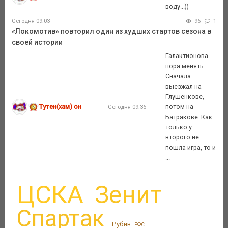
воду...))
Сегодня 09:03
96
1
«Локомотив» повторил один из худших стартов сезона в
своей истории
Галактионова
пора менять.
Сначала
выезжал на
Глушенкове,
Тутен(хам) он
потом на
Сегодня 09:36
Батракове. Как
только у
второго не
пошла игра, то и
...
ЦСКА
Зенит
Спартак
Рубин
РФС