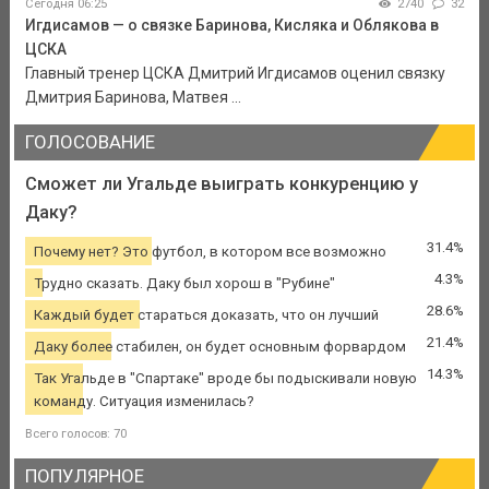
Сегодня 06:25
2740
32
Игдисамов — о связке Баринова, Кисляка и Облякова в
ЦСКА
Главный тренер ЦСКА Дмитрий Игдисамов оценил связку
Дмитрия Баринова, Матвея ...
ГОЛОСОВАНИЕ
Сможет ли Угальде выиграть конкуренцию у
Даку?
31.4%
Почему нет? Это футбол, в котором все возможно
4.3%
Трудно сказать. Даку был хорош в "Рубине"
28.6%
Каждый будет стараться доказать, что он лучший
21.4%
Даку более стабилен, он будет основным форвардом
14.3%
Так Угальде в "Спартаке" вроде бы подыскивали новую
команду. Ситуация изменилась?
Всего голосов: 70
ПОПУЛЯРНОЕ