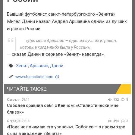
Бывший футболист санкт-петербургского «Зенита»
Мигел Данни назвал Андрея Аршавина одним из лучших
игроков России.
«Для меня Аршавин – один из лучших игроков,
которые когда-либо были у России»,
— сказал Данни в сериале «Зенит» навсегда».
Зенит
,
Аршавин
,
Данни
www.championat.com
ЧИТАЙТЕ ТАКЖЕ:
Сегодня 09:11
132
8
Соболев сравнил себя с Кейном: «Стилистически мне
близок»
Сегодня 01:14
494
3
«Пока не понимаю его уровень». Соболев — о просмотре
сына в академии «Зенита»