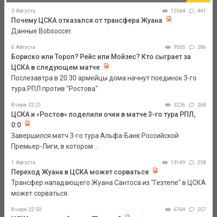
3 Августа
15564
441
Почему ЦСКА отказался от трансфера Жуана
Данные Bobsoccer.
6 Августа
9505
286
Бориско или Тороп? Рейс или Мойзес? Кто сыграет за
ЦСКА в следующем матче
Послезавтра в 20.30 армейцы дома начнут поединок 3-го
тура РПЛ против "Ростова".
Вчера 22:21
3236
268
ЦСКА и «Ростов» поделили очки в матче 3-го тура РПЛ,
0:0
Завершился матч 3-го тура Альфа-Банк Российской
Премьер-Лиги, в котором ...
1 Августа
13149
258
Переход Жуана в ЦСКА может сорваться
Трансфер нападающего Жуана Сантоса из "Гезтепе" в ЦСКА
может сорваться.
Вчера 22:50
6764
257