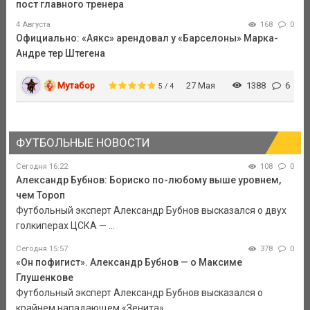
пост главного тренера
4 Августа
168
0
Официально: «Аякс» арендовал у «Барселоны» Марка-
Андре тер Штегена
Мутабор
27 Мая
1388
6
5 / 4
ФУТБОЛЬНЫЕ НОВОСТИ
Сегодня 16:22
108
0
Александр Бубнов: Бориско по-любому выше уровнем,
чем Тороп
Футбольный эксперт Александр Бубнов высказался о двух
голкиперах ЦСКА — ...
Сегодня 15:57
378
0
«Он пофигист». Александр Бубнов — о Максиме
Глушенкове
Футбольный эксперт Александр Бубнов высказался о
крайнем нападающем «Зенита» ...