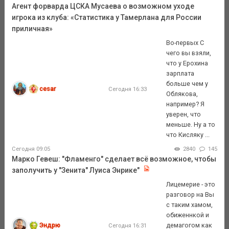
Агент форварда ЦСКА Мусаева о возможном уходе
игрока из клуба: «Статистика у Тамерлана для России
приличная»
Во-первых С
чего вы взяли,
что у Ерохина
зарплата
больше чем у
cesar
Сегодня 16:33
Облякова,
например? Я
уверен, что
меньше. Ну а то
что Кисляку ...
Сегодня 09:05
2840
145
Марко Гевеш: "Фламенго" сделает всё возможное, чтобы
заполучить у "Зенита" Луиса Энрике"
Лицемерие - это
разговор на Вы
с таким хамом,
обиженнкой и
Эндрю
демагогом как
Сегодня 16:31