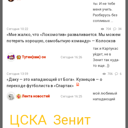
ты. И не тебе
меня учить.
Разберусь без
сопливых ...
Сегодня 10:22
704
34
«Мне жалко, что «Локомотив» разваливается. Мы можем
потерять хорошую, самобытную команду» — Колосков
так и Карпукас
уйдет, не в
Тутен(хам) он
Сегодня 16:26
Зенит так куда-
то еще...))
Сегодня 13:59
706
6
«Даку — это нападающий от Бога». Кузнецов — о
переходе футболиста в «Спартак»
мой любимый
Лента новостей
Сегодня 16:25
нападающий
ЦСКА
Зенит