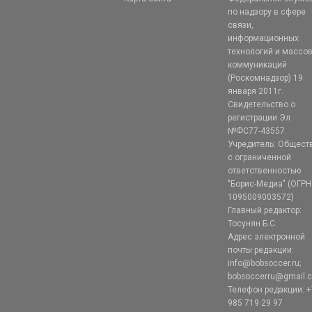
по надзору в сфере
связи,
информационных
технологий и массо
коммуникаций
(Роскомнадзор) 19
января 2011г.
Свидетельство о
регистрации Эл
№ФС77-43557.
Учредитель: Общест
с ограниченной
ответственностью
"Борис-Медиа" (ОГРН
1095009003572)
Главный редактор:
Тосунян Б.С.
Адрес электронной
почты редакции:
info@bobsoccer.ru;
bobsoccerru@gmail.
Телефон редакции: +
985 719 29 97