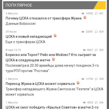
ПОПУЛЯРНОЕ
3 Августа
14936
441
Почему ЦСКА отказался от трансфера Жуана
Данные Bobsoccer.
29 Июля
23341
429
ЦСКА и новый нападающий
Еще о трансферах ЦСКА.
Вчера 12:19
8467
265
Бориско или Тороп? Рейс или Мойзес? Кто сыграет за
ЦСКА в следующем матче
Послезавтра в 20.30 армейцы дома начнут поединок 3-го
тура РПЛ против "Ростова".
1 Августа
12794
258
Переход Жуана в ЦСКА может сорваться
Трансфер нападающего Жуана Сантоса из "Гезтепе" в ЦСКА
может сорваться.
1 Августа
4053
246
ЦСКА не смог победить «Крылья Советов» в матче 2-го