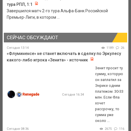
тура РПЛ, 1:1
Завершился матч 2-го тура Альфа-Банк Российской
Премьер-Лиги, в котором ...
СЕЙЧАС ОБСУЖДАЮТ
Сегодня 13:14
1189
26
«Флуминенсе» не станет включать в сделку по Эркулесу
какого-либо игрока «Зенита» - источник
Зенит просит ту
сумму, которую
он заплатил за
Энрике одним
платежом. 30-33
Renegade
Сегодня 16:34
млн. Если Фла
хочет
рассрочку, то
сумма уже
около ...
Сегодня 08:36
2675
116