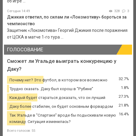
об игре ...
Сегодня 14:49
328
3
Джикия ответил, по силам ли «Локомотиву» бороться за
чемпионство
Защитник «Локомотива» Георгий Джикия после поражения
от ЦСКА в матче 1-го тура ...
ГОЛОСОВАНИЕ
Сможет ли Угальде выиграть конкуренцию у
Даку?
32.7%
Почему нет? Это футбол, в котором все возможно
1.8%
Трудно сказать. Даку был хорош в "Рубине"
27.3%
Каждый будет стараться доказать, что он лучший
21.8%
Даку более стабилен, он будет основным форвардом
16.4%
Так Угальде в "Спартаке" вроде бы подыскивали новую
команду. Ситуация изменилась?
Всего голосов: 55