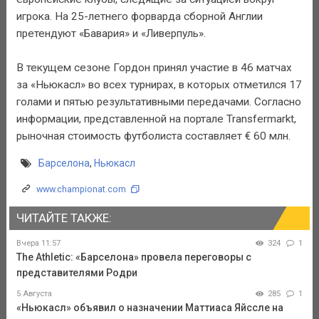
игрока. На 25-летнего форварда сборной Англии
претендуют «Бавария» и «Ливерпуль».
В текущем сезоне Гордон принял участие в 46 матчах
за «Ньюкасл» во всех турнирах, в которых отметился 17
голами и пятью результативными передачами. Согласно
информации, представленной на портале Transfermarkt,
рыночная стоимость футболиста составляет € 60 млн.
Барселона
,
Ньюкасл
www.championat.com
ЧИТАЙТЕ ТАКЖЕ:
Вчера 11:57
324
1
The Athletic: «Барселона» провела переговоры с
представителями Родри
5 Августа
285
1
«Ньюкасл» объявил о назначении Маттиаса Яйссле на