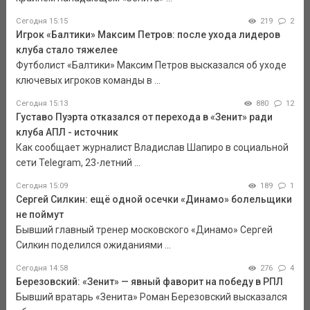
Сегодня 15:15
219
2
Игрок «Балтики» Максим Петров: после ухода лидеров
клуба стало тяжелее
Футболист «Балтики» Максим Петров высказался об уходе
ключевых игроков команды в ...
Сегодня 15:13
880
12
Густаво Пуэрта отказался от перехода в «Зенит» ради
клуба АПЛ - источник
Как сообщает журналист Владислав Шапиро в социальной
сети Telegram, 23-летний ...
Сегодня 15:09
189
1
Сергей Силкин: ещё одной осечки «Динамо» болельщики
не поймут
Бывший главный тренер московского «Динамо» Сергей
Силкин поделился ожиданиями ...
Сегодня 14:58
276
4
Березовский: «Зенит» — явный фаворит на победу в РПЛ
Бывший вратарь «Зенита» Роман Березовский высказался