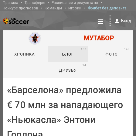
Правила
Трансферы
Расписание и результаты
Конкурс прогнозов
Команды
Игроки
Фрибет без депозита
Вход
МУТАБОР
457
148
ХРОНИКА
БЛОГ
ФОТО
14
ДРУЗЬЯ
«Барселона» предложила
€ 70 млн за нападающего
«Ньюкасла» Энтони
Гордона