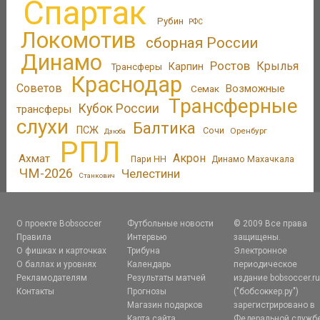
Спартак
Рубин
РФС
Локомотив
сборная России
Динамо
Ростов
Крылья
Трансферы
Карпин
Краснодар
Советов
Возможные
Семак
Трансферные
Кубок России
трансферы
слухи
Балтика
ПСЖ
Сочи
Оренбург
Дзюба
РПЛ
Акрон
Ахмат
Пари НН
Динамо Махачкала
ЧМ-2026
Челестини
Станкович
О проекте Bobsoccer
Футбольные новости
© 2009 Все права
Правила
Интервью
защищены.
О фишках и карточках
Трибуна
Электронное
О баллах и уровнях
Календарь
периодическое
Рекламодателям
Результаты матчей
издание bobsoccer.r
Контакты
Прогнозы
("бобсоккер.ру")
Магазин подарков
зарегистрировано в
Карта сайта
Федеральной служб