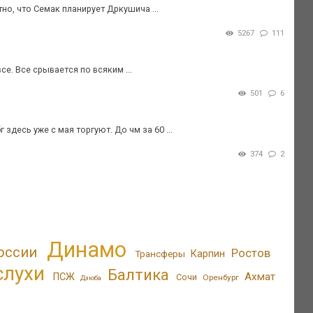
о, что Семак планирует Дркушича ...
5267
111
е. Все срывается по всяким ...
501
6
здесь уже с мая торгуют. До чм за 60 ...
374
2
Динамо
оссии
Ростов
Трансферы
Карпин
слухи
Балтика
Ахмат
ПСЖ
Сочи
Оренбург
Дзюба