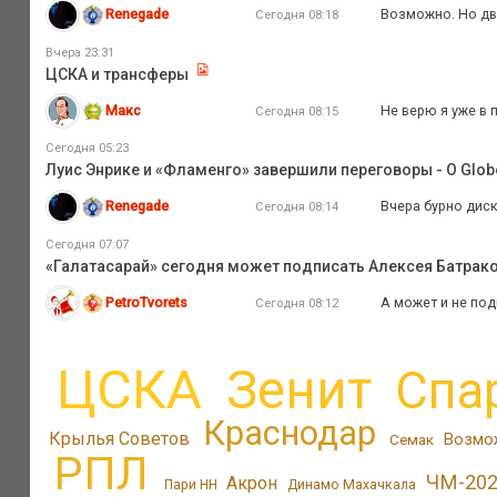
Renegade
Возможно. Но дви
Сегодня 08:18
Вчера 23:31
ЦСКА и трансферы
Макс
Не верю я уже в 
Сегодня 08:15
Сегодня 05:23
Луис Энрике и «Фламенго» завершили переговоры - O Glob
Renegade
Вчера бурно диск
Сегодня 08:14
Сегодня 07:07
«Галатасарай» сегодня может подписать Алексея Батрак
PetroTvorets
А может и не под
Сегодня 08:12
ЦСКА
Зенит
Спа
Краснодар
Крылья Советов
Возмо
Семак
РПЛ
ЧМ-20
Акрон
Пари НН
Динамо Махачкала