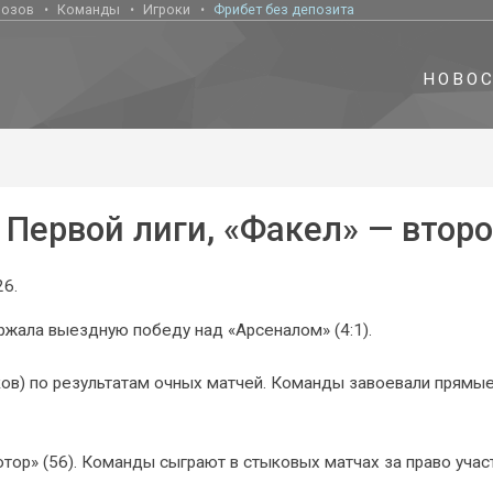
нозов
Команды
Игроки
Фрибет без депозита
НОВО
Первой лиги, «Факел» — втор
26.
жала выездную победу над «Арсеналом» (4:1).
ков) по результатам очных матчей. Команды завоевали прямы
отор» (56). Команды сыграют в стыковых матчах за право учас