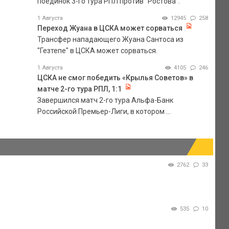
поединок 3-го тура РПЛ против "Ростова".
1 Августа
12945
258
Переход Жуана в ЦСКА может сорваться
Трансфер нападающего Жуана Сантоса из
"Гезтепе" в ЦСКА может сорваться.
1 Августа
4105
246
ЦСКА не смог победить «Крылья Советов» в
матче 2-го тура РПЛ, 1:1
Завершился матч 2-го тура Альфа-Банк
Российской Премьер-Лиги, в котором ...
2762
33
535
10