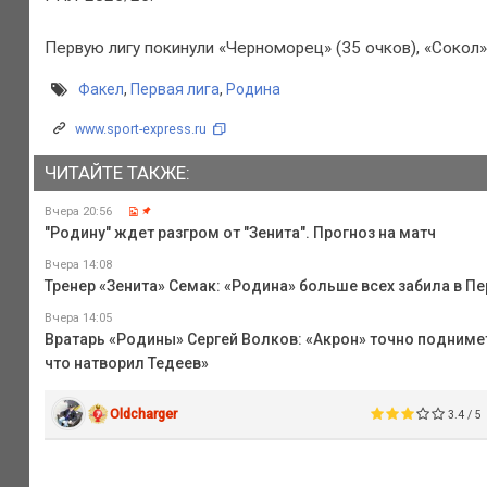
Первую лигу покинули «Черноморец» (35 очков), «Сокол» (
Факел
,
Первая лига
,
Родина
www.sport-express.ru
ЧИТАЙТЕ ТАКЖЕ:
Вчера 20:56
"Родину" ждет разгром от "Зенита". Прогноз на матч
Вчера 14:08
Тренер «Зенита» Семак: «Родина» больше всех забила в Пе
Вчера 14:05
Вратарь «Родины» Сергей Волков: «Акрон» точно подниме
что натворил Тедеев»
Oldcharger
3.4 / 5