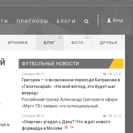
Вход
СТИ
ПРОГНОЗЫ
БЛОГИ
78
241
0
ХРОНИКА
БЛОГ
ФОТО
ДРУЗЬЯ
ой
ФУТБОЛЬНЫЕ НОВОСТИ
Сегодня 08:17
18
0
Григорян — о возможном переходе Батракова в
«Галатасарай»: «На мой взгляд, это будет шаг
вперед»
Российский тренер Александр Григорян в эфире
е
«Матч ТВ» заявил, что потенциальный ...
Сегодня 08:12
39
0
«Спартак» угадал с Даку? Что ждет нового
тия в
форварда в Москве