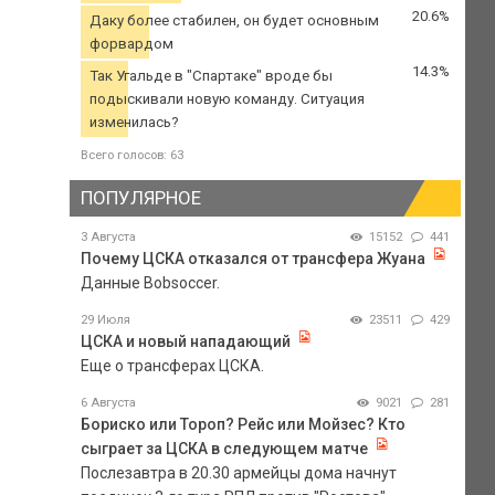
20.6%
Даку более стабилен, он будет основным
форвардом
14.3%
Так Угальде в "Спартаке" вроде бы
подыскивали новую команду. Ситуация
изменилась?
Всего голосов: 63
ПОПУЛЯРНОЕ
3 Августа
15152
441
Почему ЦСКА отказался от трансфера Жуана
Данные Bobsoccer.
29 Июля
23511
429
ЦСКА и новый нападающий
Еще о трансферах ЦСКА.
6 Августа
9021
281
Бориско или Тороп? Рейс или Мойзес? Кто
сыграет за ЦСКА в следующем матче
Послезавтра в 20.30 армейцы дома начнут