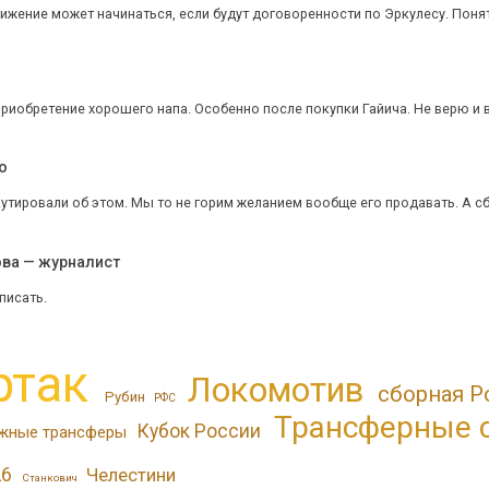
жение может начинаться, если будут договоренности по Эркулесу. Понятн
приобретение хорошего напа. Особенно после покупки Гайича. Не верю и вс
o
утировали об этом. Мы то не горим желанием вообще его продавать. А сбг 
ова — журналист
писать.
ртак
Локомотив
сборная Р
Рубин
РФС
Трансферные 
Кубок России
жные трансферы
26
Челестини
Станкович