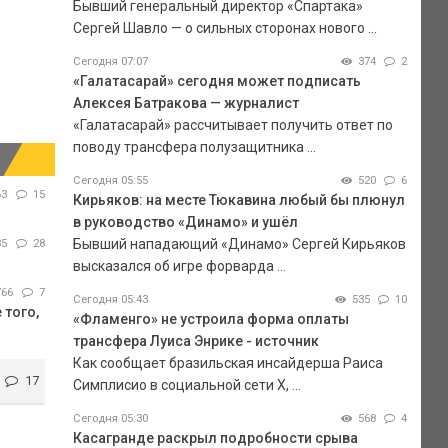
Бывший генеральный директор «Спартака»
Сергей Шавло — о сильных сторонах нового ...
Сегодня 07:07
374
2
«Галатасарай» сегодня может подписать
Алексея Батракова — журналист
«Галатасарай» рассчитывает получить ответ по
поводу трансфера полузащитника ...
Сегодня 05:55
520
6
63
15
Кирьяков: на месте Тюкавина любый бы плюнул
в руководство «Динамо» и ушёл
Бывший нападающий «Динамо» Сергей Кирьяков
85
28
высказался об игре форварда ...
766
7
Сегодня 05:43
535
10
 того,
«Фламенго» не устроила форма оплаты
трансфера Луиса Энрике - источник
Как сообщает бразильская инсайдерша Раиса
17
Симплисио в социальной сети Х, ...
Сегодня 05:30
568
4
Касагранде раскрыл подробности срыва