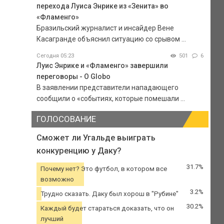
перехода Луиса Энрике из «Зенита» во
«Фламенго»
Бразильский журналист и инсайдер Вене
Касагранде объяснил ситуацию со срывом ...
Сегодня 05:23
501
6
Луис Энрике и «Фламенго» завершили
переговоры - O Globo
В заявлении представители нападающего
сообщили о «событиях, которые помешали ...
ГОЛОСОВАНИЕ
Сможет ли Угальде выиграть
конкуренцию у Даку?
31.7%
Почему нет? Это футбол, в котором все
возможно
3.2%
Трудно сказать. Даку был хорош в "Рубине"
30.2%
Каждый будет стараться доказать, что он
лучший