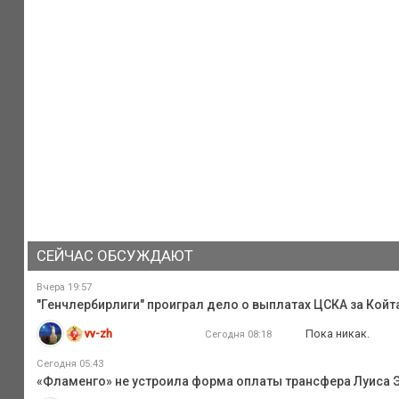
СЕЙЧАС ОБСУЖДАЮТ
Вчера 19:57
"Генчлербирлиги" проиграл дело о выплатах ЦСКА за Койта
vv-zh
Пока никак.
Сегодня 08:18
Сегодня 05:43
«Фламенго» не устроила форма оплаты трансфера Луиса Э