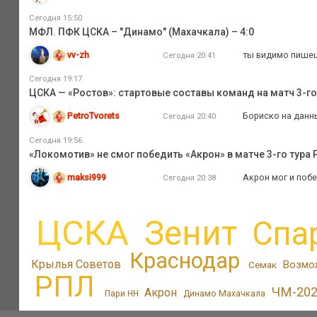
Сегодня 15:50
МФЛ. ПФК ЦСКА – "Динамо" (Махачкала) – 4:0
vv-zh
ты видимо пишешь
Сегодня 20:41
Сегодня 19:17
ЦСКА — «Ростов»: стартовые составы команд на матч 3-го
PetroTvorets
Бориско на данны
Сегодня 20:40
Сегодня 19:56
«Локомотив» не смог победить «Акрон» в матче 3-го тура
maksi999
Акрон мог и побе
Сегодня 20:38
ЦСКА
Зенит
Спа
Краснодар
Крылья Советов
Возмо
Семак
РПЛ
ЧМ-20
Акрон
Пари НН
Динамо Махачкала