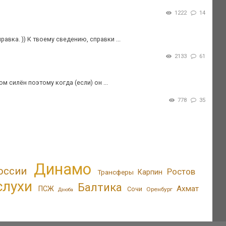
1222
14
авка. )) К твоему сведению, справки ...
2133
61
 силён поэтому когда (если) он ...
778
35
Динамо
оссии
Ростов
Трансферы
Карпин
слухи
Балтика
Ахмат
ПСЖ
Сочи
Оренбург
Дзюба