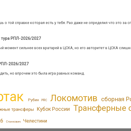
 о той справке которая есть у тебя. Раз даже не определил что это за спр
 тура РПЛ-2026/2027
й момент сильнее всех вратарей в ЦСКА, но его авторитет в ЦСКА слишком
 РПЛ-2026/2027
дить, но впрочем это была игра равных команд.
ртак
Локомотив
сборная Р
Рубин
РФС
Трансферные 
Кубок России
жные трансферы
26
Челестини
Станкович