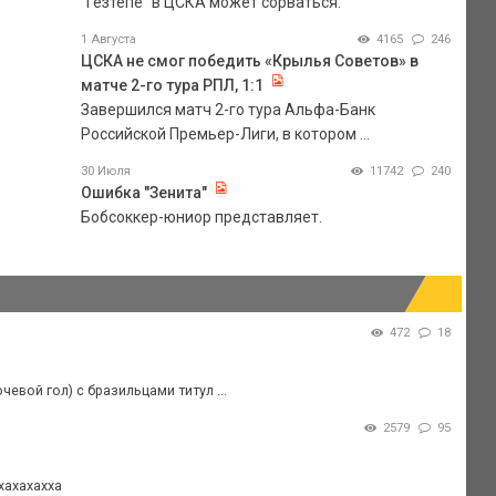
"Гезтепе" в ЦСКА может сорваться.
1 Августа
4165
246
ЦСКА не смог победить «Крылья Советов» в
матче 2-го тура РПЛ, 1:1
Завершился матч 2-го тура Альфа-Банк
Российской Премьер-Лиги, в котором ...
30 Июля
11742
240
Ошибка "Зенита"
Бобсоккер-юниор представляет.
472
18
евой гол) с бразильцами титул ...
2579
95
хахахахха