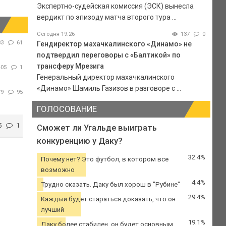
Экспертно-судейская комиссия (ЭСК) вынесла
вердикт по эпизоду матча второго тура ...
Сегодня 19:26
137
0
33
61
Гендиректор махачкалинского «Динамо» не
подтвердил переговоры с «Балтикой» по
трансферу Мрезига
405
1
Генеральный директор махачкалинского
«Динамо» Шамиль Газизов в разговоре с ...
79
95
ГОЛОСОВАНИЕ
5
1
Сможет ли Угальде выиграть
конкуренцию у Даку?
32.4%
Почему нет? Это футбол, в котором все
возможно
4.4%
Трудно сказать. Даку был хорош в "Рубине"
29.4%
Каждый будет стараться доказать, что он
лучший
19.1%
Даку более стабилен, он будет основным