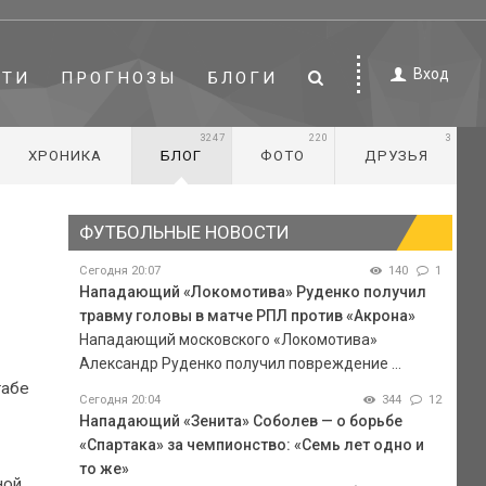
Вход
СТИ
ПРОГНОЗЫ
БЛОГИ
3247
220
3
ХРОНИКА
БЛОГ
ФОТО
ДРУЗЬЯ
ФУТБОЛЬНЫЕ НОВОСТИ
Сегодня 20:07
140
1
Нападающий «Локомотива» Руденко получил
травму головы в матче РПЛ против «Акрона»
Нападающий московского «Локомотива»
Александр Руденко получил повреждение ...
табе
Сегодня 20:04
344
12
Нападающий «Зенита» Соболев — о борьбе
«Спартака» за чемпионство: «Семь лет одно и
то же»
ной