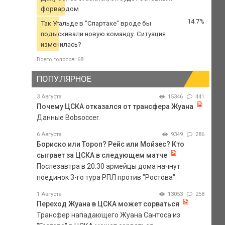
форвардом
14.7%
Так Угальде в "Спартаке" вроде бы
подыскивали новую команду. Ситуация
изменилась?
Всего голосов: 68
ПОПУЛЯРНОЕ
3 Августа
15346
441
Почему ЦСКА отказался от трансфера Жуана
Данные Bobsoccer.
6 Августа
9349
286
Бориско или Тороп? Рейс или Мойзес? Кто
сыграет за ЦСКА в следующем матче
Послезавтра в 20.30 армейцы дома начнут
поединок 3-го тура РПЛ против "Ростова".
1 Августа
13053
258
Переход Жуана в ЦСКА может сорваться
Трансфер нападающего Жуана Сантоса из