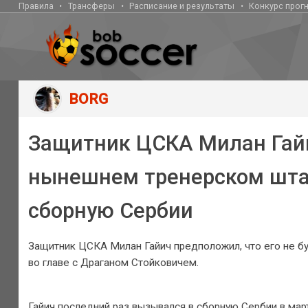
Правила
Трансферы
Расписание и результаты
Конкурс прог
BORG
Защитник ЦСКА Милан Гайи
нынешнем тренерском штаб
сборную Сербии
Защитник ЦСКА Милан Гайич предположил, что его не б
во главе с Драганом Стойковичем.
Гайич последний раз вызывался в сборную Сербии в мар