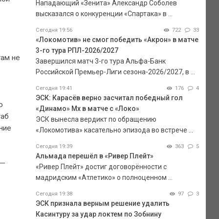
Нападающий «Зенита» Александр Соболев
высказался о конкуренции «Спартака» в ...
Сегодня 19:56
722
33
«Локомотив» не смог победить «Акрон» в матче
3-го тура РПЛ-2026/2027
там не
Завершился матч 3-го тура Альфа-Банк
Российской Премьер-Лиги сезона-2026/2027, в ...
Сегодня 19:41
176
4
ЭСК: Карасёв верно засчитал победный гол
о
«Динамо» Мх в матче с «Локо»
таб
ЭСК вынесла вердикт по обращению
ние
«Локомотива» касательно эпизода во встрече ...
Сегодня 19:39
363
5
Альмада перешёл в «Ривер Плейт»
 —
«Ривер Плейт» достиг договорённости с
мадридским «Атлетико» о полноценном ...
Сегодня 19:38
97
3
ЭСК признала верным решение удалить
Касинтуру за удар локтем по Зобнину