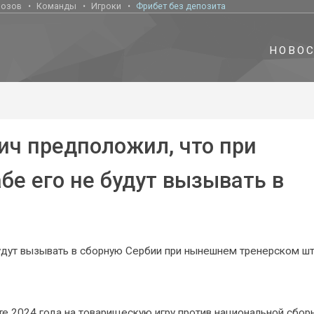
нозов
Команды
Игроки
Фрибет без депозита
НОВО
ч предположил, что при
е его не будут вызывать в
удут вызывать в сборную Сербии при нынешнем тренерском ш
те 2024 года на товарищескую игру против национальной сбор