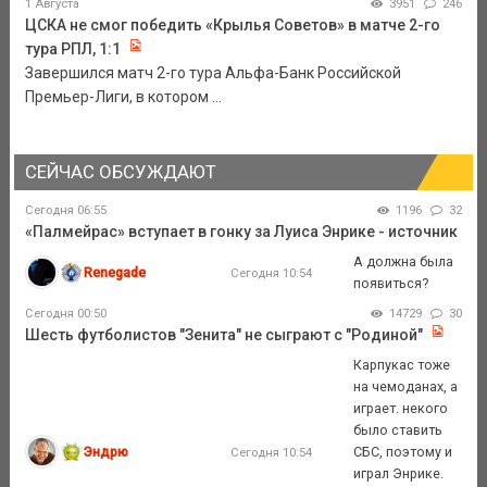
1 Августа
3951
246
ЦСКА не смог победить «Крылья Советов» в матче 2-го
тура РПЛ, 1:1
Завершился матч 2-го тура Альфа-Банк Российской
Премьер-Лиги, в котором ...
СЕЙЧАС ОБСУЖДАЮТ
Сегодня 06:55
1196
32
«Палмейрас» вступает в гонку за Луиса Энрике - источник
А должна была
Renegade
Сегодня 10:54
появиться?
Сегодня 00:50
14729
30
Шесть футболистов "Зенита" не сыграют с "Родиной"
Карпукас тоже
на чемоданах, а
играет. некого
было ставить
Эндрю
СБС, поэтому и
Сегодня 10:54
играл Энрике.