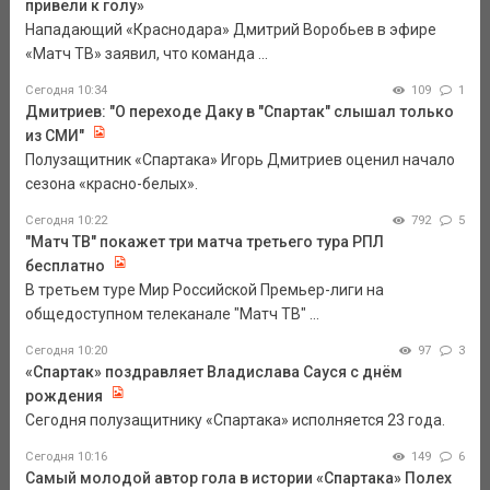
привели к голу»
Нападающий «Краснодара» Дмитрий Воробьев в эфире
«Матч ТВ» заявил, что команда ...
Сегодня 10:34
109
1
Дмитриев: "О переходе Даку в "Спартак" слышал только
из СМИ"
Полузащитник «Спартака» Игорь Дмитриев оценил начало
сезона «красно-белых».
Сегодня 10:22
792
5
"Матч ТВ" покажет три матча третьего тура РПЛ
бесплатно
В третьем туре Мир Российской Премьер-лиги на
общедоступном телеканале "Матч ТВ" ...
Сегодня 10:20
97
3
«Спартак» поздравляет Владислава Сауся с днём
рождения
Сегодня полузащитнику «Спартака» исполняется 23 года.
Сегодня 10:16
149
6
Самый молодой автор гола в истории «Спартака» Полех