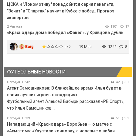
ЦСКА и "Локомотиву" понадобится серия пенальти,
"Зенит" и "Спартак" начнут в Кубке с побед. Прогноз
экспертов
2 Августа
1101
17
«Краснодар» дома победил «Факел», у Кривцова дубль
Borg
19 Мая
1242
8
1 / 2
ФУТБОЛЬНЫЕ НОВОСТИ
Сегодня 10:42
42
1
Агент Самошникова: В ближайшее время Илья будет в
своих лучших игровых кондициях
Футбольный агент Алексей Бабырь рассказал «РБ Спорт»,
что Илья Самошников ...
Сегодня 10:39
51
1
Нападающий «Краснодара» Воробьев — о матче с
«Ахматом»: «Упустили концовку, а нелепые ошибки