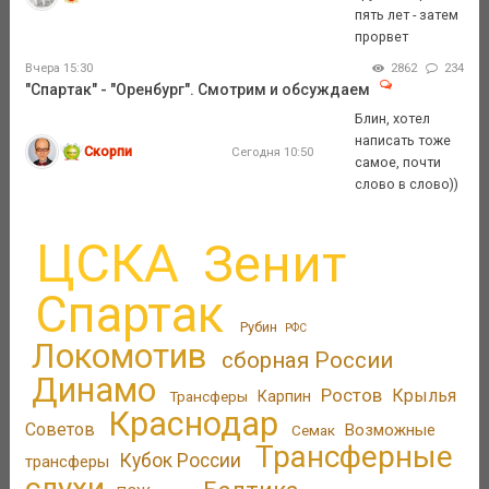
пять лет - затем
прорвет
Вчера 15:30
2862
234
"Спартак" - "Оренбург". Смотрим и обсуждаем
Блин, хотел
написать тоже
Скорпи
Сегодня 10:50
самое, почти
слово в слово))
ЦСКА
Зенит
Спартак
Рубин
РФС
Локомотив
сборная России
Динамо
Ростов
Крылья
Трансферы
Карпин
Краснодар
Советов
Возможные
Семак
Трансферные
Кубок России
трансферы
слухи