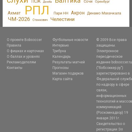
Балтика
ПСЖ
Сочи
Оренбург
Дзюба
РПЛ
Акрон
Ахмат
Пари НН
Динамо Махачкала
ЧМ-2026
Челестини
Станкович
О проекте Bobsoccer
Футбольные новости
© 2009 Все права
Правила
Интервью
защищены.
О фишках и карточках
Трибуна
Электронное
О баллах и уровнях
Календарь
периодическое
Рекламодателям
Результаты матчей
издание bobsoccer.r
Контакты
Прогнозы
("бобсоккер.ру")
Магазин подарков
зарегистрировано в
Карта сайта
Федеральной служб
по надзору в сфере
связи,
информационных
технологий и массо
коммуникаций
(Роскомнадзор) 19
января 2011г.
Свидетельство о
регистрации Эл