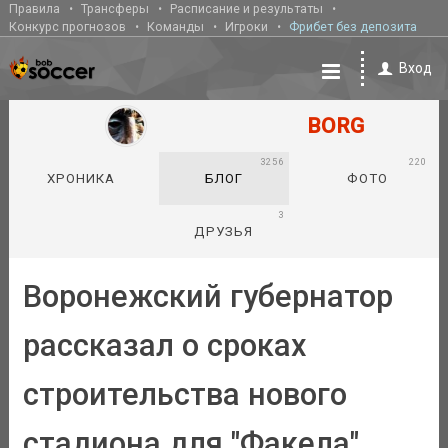
Правила
Трансферы
Расписание и результаты
Конкурс прогнозов
Команды
Игроки
Фрибет без депозита
Вход
BORG
3256
220
ХРОНИКА
БЛОГ
ФОТО
3
ДРУЗЬЯ
Воронежский губернатор
рассказал о сроках
строительства нового
стадиона для "Факела"