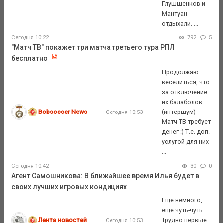
Глушшенков и
Мантуан
отдыхали. ...
Сегодня 10:22
792
5
"Матч ТВ" покажет три матча третьего тура РПЛ
бесплатно
Продолжаю
веселиться, что
за отключение
их балаболов
Bobsoccer News
(интершум)
Сегодня 10:53
Матч-ТВ требует
денег :) Т.е. доп.
услугой для них
...
Сегодня 10:42
30
0
Агент Самошникова: В ближайшее время Илья будет в
своих лучших игровых кондициях
Ещё немного,
ещё чуть-чуть...
Лента новостей
Трудно первые
Сегодня 10:53