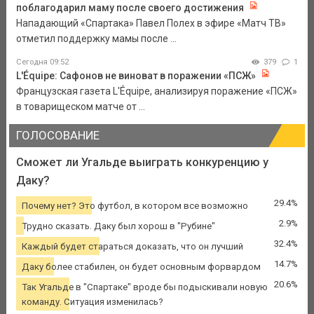
поблагодарил маму после своего достижения
Нападающий «Спартака» Павел Полех в эфире «Матч ТВ»
отметил поддержку мамы после ...
Сегодня 09:52
379
1
L'Équipe: Сафонов не виноват в поражении «ПСЖ»
Французская газета L'Équipe, анализируя поражение «ПСЖ»
в товарищеском матче от ...
ГОЛОСОВАНИЕ
Сможет ли Угальде выиграть конкуренцию у
Даку?
29.4%
Почему нет? Это футбол, в котором все возможно
2.9%
Трудно сказать. Даку был хорош в "Рубине"
32.4%
Каждый будет стараться доказать, что он лучший
14.7%
Даку более стабилен, он будет основным форвардом
20.6%
Так Угальде в "Спартаке" вроде бы подыскивали новую
команду. Ситуация изменилась?