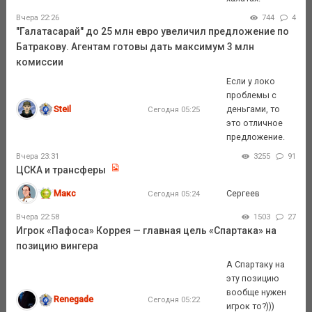
Вчера 22:26
744
4
"Галатасарай" до 25 млн евро увеличил предложение по
Батракову. Агентам готовы дать максимум 3 млн
комиссии
Если у локо
проблемы с
Steil
деньгами, то
Сегодня 05:25
это отличное
предложение.
Вчера 23:31
3255
91
ЦСКА и трансферы
Макс
Сергеев
Сегодня 05:24
Вчера 22:58
1503
27
Игрок «Пафоса» Коррея — главная цель «Спартака» на
позицию вингера
А Спартаку на
эту позицию
вообще нужен
Renegade
Сегодня 05:22
игрок то?)))