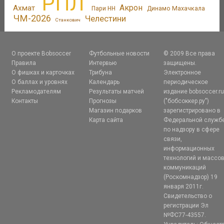
РПЛ
Акрон
Ахмат
Пари НН
Динамо Махачкала
ЧМ-2026
Челестини
Станкович
О проекте Bobsoccer
Футбольные новости
© 2009 Все права
Правила
Интервью
защищены.
О фишках и карточках
Трибуна
Электронное
О баллах и уровнях
Календарь
периодическое
Рекламодателям
Результаты матчей
издание bobsoccer.r
Контакты
Прогнозы
("бобсоккер.ру")
Магазин подарков
зарегистрировано в
Карта сайта
Федеральной служб
по надзору в сфере
связи,
информационных
технологий и массо
коммуникаций
(Роскомнадзор) 19
января 2011г.
Свидетельство о
регистрации Эл
№ФС77-43557.