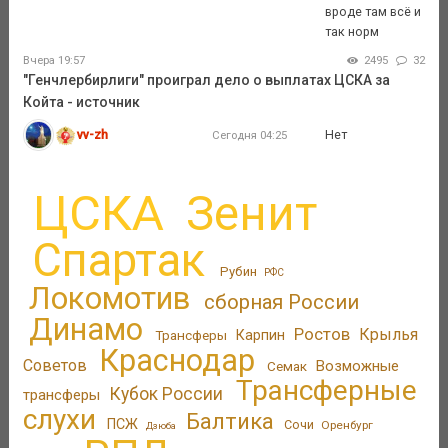
вроде там всё и
так норм
Вчера 19:57
2495
32
"Генчлербирлиги" проиграл дело о выплатах ЦСКА за
Койта - источник
vv-zh
Нет
Сегодня 04:25
ЦСКА
Зенит
Спартак
Рубин
РФС
Локомотив
сборная России
Динамо
Ростов
Крылья
Трансферы
Карпин
Краснодар
Советов
Возможные
Семак
Трансферные
Кубок России
трансферы
слухи
Балтика
ПСЖ
Сочи
Оренбург
Дзюба