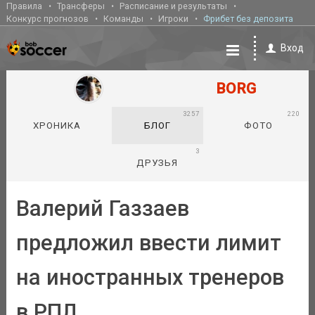
Правила
Трансферы
Расписание и результаты
Конкурс прогнозов
Команды
Игроки
Фрибет без депозита
Вход
BORG
3257
220
ХРОНИКА
БЛОГ
ФОТО
3
ДРУЗЬЯ
Валерий Газзаев
предложил ввести лимит
на иностранных тренеров
в РПЛ