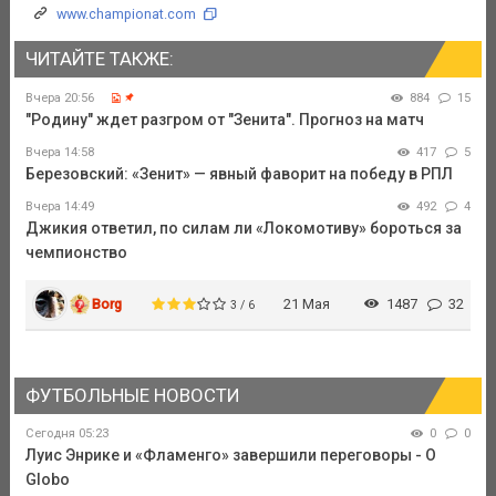
www.championat.com
ЧИТАЙТЕ ТАКЖЕ:
Вчера 20:56
884
15
"Родину" ждет разгром от "Зенита". Прогноз на матч
Вчера 14:58
417
5
Березовский: «Зенит» — явный фаворит на победу в РПЛ
Вчера 14:49
492
4
Джикия ответил, по силам ли «Локомотиву» бороться за
чемпионство
Borg
21 Мая
1487
32
3 / 6
ФУТБОЛЬНЫЕ НОВОСТИ
Сегодня 05:23
0
0
Луис Энрике и «Фламенго» завершили переговоры - O
Globo