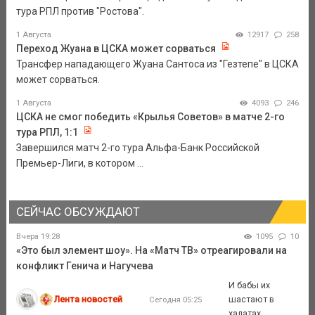
тура РПЛ против "Ростова".
1 Августа
12917
258
Переход Жуана в ЦСКА может сорваться
Трансфер нападающего Жуана Сантоса из "Гезтепе" в ЦСКА
может сорваться.
1 Августа
4093
246
ЦСКА не смог победить «Крылья Советов» в матче 2-го
тура РПЛ, 1:1
Завершился матч 2-го тура Альфа-Банк Российской
Премьер-Лиги, в котором ...
СЕЙЧАС ОБСУЖДАЮТ
Вчера 19:28
1095
10
«Это был элемент шоу». На «Матч ТВ» отреагировали на
конфликт Генича и Нагучева
И бабы их
Лента новостей
шастают в
Сегодня 05:25
халатах.