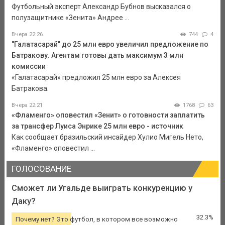
Футбольный эксперт Александр Бубнов высказался о
полузащитнике «Зенита» Андрее ...
Вчера 22:26
744
4
"Галатасарай" до 25 млн евро увеличил предложение по
Батракову. Агентам готовы дать максимум 3 млн
комиссии
«Галатасарай» предложил 25 млн евро за Алексея
Батракова.
Вчера 22:21
1768
63
«Фламенго» оповестил «Зенит» о готовности заплатить
за трансфер Луиса Энрике 25 млн евро - источник
Как сообщает бразильский инсайдер Хулио Мигель Нето,
«Фламенго» оповестил ...
ГОЛОСОВАНИЕ
Сможет ли Угальде выиграть конкуренцию у
Даку?
32.3%
Почему нет? Это футбол, в котором все возможно