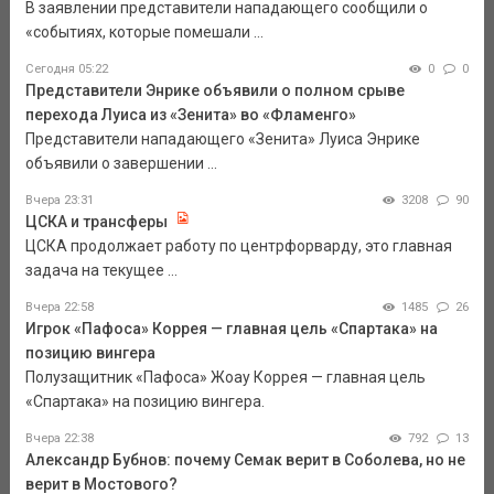
В заявлении представители нападающего сообщили о
«событиях, которые помешали ...
Сегодня 05:22
0
0
Представители Энрике объявили о полном срыве
перехода Луиса из «Зенита» во «Фламенго»
Представители нападающего «Зенита» Луиса Энрике
объявили о завершении ...
Вчера 23:31
3208
90
ЦСКА и трансферы
ЦСКА продолжает работу по центрфорварду, это главная
задача на текущее ...
Вчера 22:58
1485
26
Игрок «Пафоса» Коррея — главная цель «Спартака» на
позицию вингера
Полузащитник «Пафоса» Жоау Коррея — главная цель
«Спартака» на позицию вингера.
Вчера 22:38
792
13
Александр Бубнов: почему Семак верит в Соболева, но не
верит в Мостового?