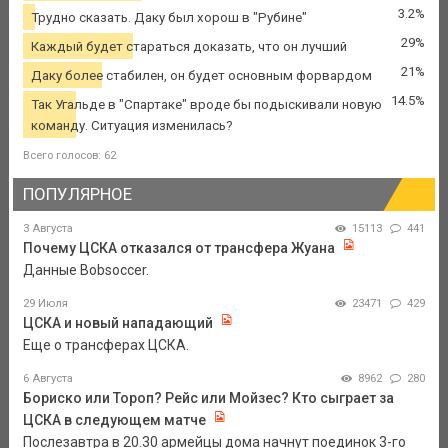
3.2%
Трудно сказать. Даку был хорош в "Рубине"
29%
Каждый будет стараться доказать, что он лучший
21%
Даку более стабилен, он будет основным форвардом
14.5%
Так Угальде в "Спартаке" вроде бы подыскивали новую
команду. Ситуация изменилась?
Всего голосов: 62
ПОПУЛЯРНОЕ
3 Августа
15113
441
Почему ЦСКА отказался от трансфера Жуана
Данные Bobsoccer.
29 Июля
23471
429
ЦСКА и новый нападающий
Еще о трансферах ЦСКА.
6 Августа
8962
280
Бориско или Тороп? Рейс или Мойзес? Кто сыграет за
ЦСКА в следующем матче
Послезавтра в 20.30 армейцы дома начнут поединок 3-го