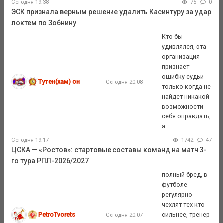
Сегодня 19:38
75
0
ЭСК признала верным решение удалить Касинтуру за удар
локтем по Зобнину
Кто бы
удивлялся, эта
организация
признает
ошибку судьи
Тутен(хам) он
Сегодня 20:08
только когда не
найдет никакой
возможности
себя оправдать,
а ...
Сегодня 19:17
1742
47
ЦСКА — «Ростов»: стартовые составы команд на матч 3-
го тура РПЛ-2026/2027
полный бред, в
футболе
регулярно
чехлят тех кто
PetroTvorets
сильнее, тренер
Сегодня 20:07