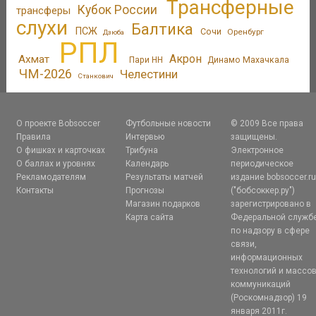
Трансферные
Кубок России
трансферы
слухи
Балтика
ПСЖ
Сочи
Оренбург
Дзюба
РПЛ
Акрон
Ахмат
Пари НН
Динамо Махачкала
ЧМ-2026
Челестини
Станкович
О проекте Bobsoccer
Футбольные новости
© 2009 Все права
Правила
Интервью
защищены.
О фишках и карточках
Трибуна
Электронное
О баллах и уровнях
Календарь
периодическое
Рекламодателям
Результаты матчей
издание bobsoccer.r
Контакты
Прогнозы
("бобсоккер.ру")
Магазин подарков
зарегистрировано в
Карта сайта
Федеральной служб
по надзору в сфере
связи,
информационных
технологий и массо
коммуникаций
(Роскомнадзор) 19
января 2011г.