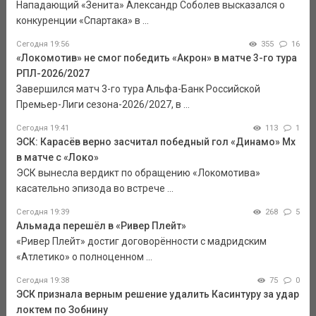
Нападающий «Зенита» Александр Соболев высказался о
конкуренции «Спартака» в ...
Сегодня 19:56
355
16
«Локомотив» не смог победить «Акрон» в матче 3-го тура
РПЛ-2026/2027
Завершился матч 3-го тура Альфа-Банк Российской
Премьер-Лиги сезона-2026/2027, в ...
Сегодня 19:41
113
1
ЭСК: Карасёв верно засчитал победный гол «Динамо» Мх
в матче с «Локо»
ЭСК вынесла вердикт по обращению «Локомотива»
касательно эпизода во встрече ...
Сегодня 19:39
268
5
Альмада перешёл в «Ривер Плейт»
«Ривер Плейт» достиг договорённости с мадридским
«Атлетико» о полноценном ...
Сегодня 19:38
75
0
ЭСК признала верным решение удалить Касинтуру за удар
локтем по Зобнину