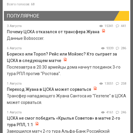
Всего голосов: 68
ПОПУЛЯРНОЕ
3 Августа
15341
441
Почему ЦСКА отказался от трансфера Жуана
Данные Bobsoccer.
6 Августа
9339
286
Бориско или Тороп? Рейс или Мойзес? Кто сыграет за
ЦСКА в следующем матче
Послезавтра в 20.30 армейцы дома начнут поединок 3-го
тура РПЛ против "Ростова".
1 Августа
13051
258
Переход Жуана в ЦСКА может сорваться
Трансфер нападающего Жуана Сантоса из "Гезтепе" в ЦСКА
может сорваться.
1 Августа
4161
246
ЦСКА не смог победить «Крылья Советов» в матче 2-го
тура РПЛ, 1:1
Завершился матч 2-го тура Альфа-Банк Российской