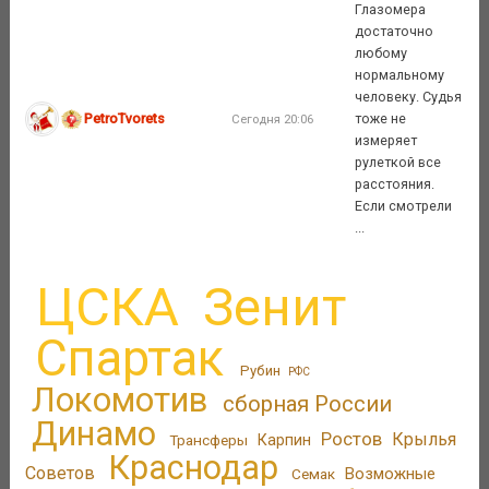
Глазомера
достаточно
любому
нормальному
человеку. Судья
PetroTvorets
тоже не
Сегодня 20:06
измеряет
рулеткой все
расстояния.
Если смотрели
...
ЦСКА
Зенит
Спартак
Рубин
РФС
Локомотив
сборная России
Динамо
Ростов
Крылья
Трансферы
Карпин
Краснодар
Советов
Возможные
Семак