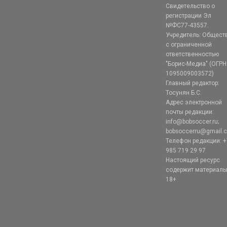
Свидетельство о
регистрации Эл
№ФС77-43557.
Учредитель: Общест
с ограниченной
ответственностью
"Борис-Медиа" (ОГРН
1095009003572)
Главный редактор:
Тосунян Б.С.
Адрес электронной
почты редакции:
info@bobsoccer.ru;
bobsoccerru@gmail.
Телефон редакции: +
985 719 29 97
Настоящий ресурс
содержит материал
18+