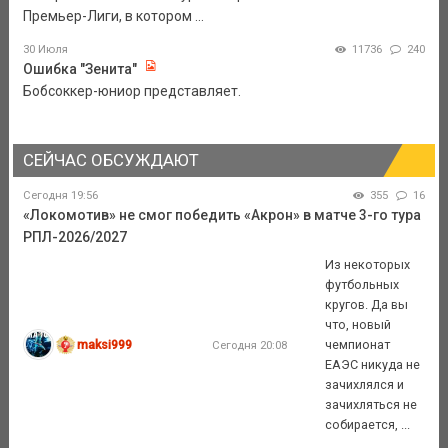
Премьер-Лиги, в котором ...
30 Июля
11736
240
Ошибка "Зенита"
Бобсоккер-юниор представляет.
СЕЙЧАС ОБСУЖДАЮТ
Сегодня 19:56
355
16
«Локомотив» не смог победить «Акрон» в матче 3-го тура
РПЛ-2026/2027
Из некоторых
футбольных
кругов. Да вы
что, новый
maksi999
чемпионат
Сегодня 20:08
ЕАЭС никуда не
зачихлялся и
зачихляться не
собирается, ...