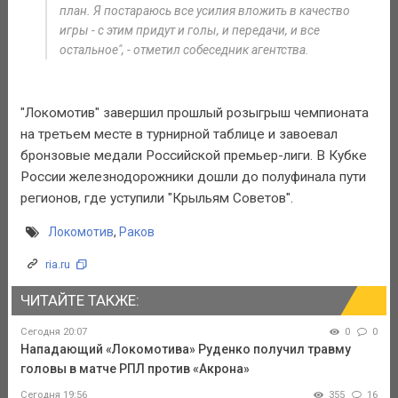
план. Я постараюсь все усилия вложить в качество
игры - с этим придут и голы, и передачи, и все
остальное", - отметил собеседник агентства.
"Локомотив" завершил прошлый розыгрыш чемпионата
на третьем месте в турнирной таблице и завоевал
бронзовые медали Российской премьер-лиги. В Кубке
России железнодорожники дошли до полуфинала пути
регионов, где уступили "Крыльям Советов".
Локомотив
,
Раков
ria.ru
ЧИТАЙТЕ ТАКЖЕ:
Сегодня 20:07
0
0
Нападающий «Локомотива» Руденко получил травму
головы в матче РПЛ против «Акрона»
Сегодня 19:56
355
16