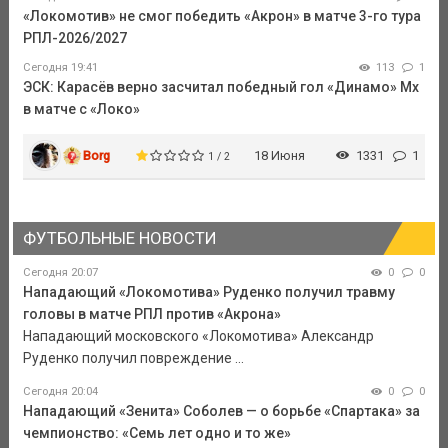
«Локомотив» не смог победить «Акрон» в матче 3-го тура
РПЛ-2026/2027
Сегодня 19:41
113
1
ЭСК: Карасёв верно засчитал победный гол «Динамо» Мх
в матче с «Локо»
Borg
18 Июня
1331
1
1 / 2
ФУТБОЛЬНЫЕ НОВОСТИ
Сегодня 20:07
0
0
Нападающий «Локомотива» Руденко получил травму
головы в матче РПЛ против «Акрона»
Нападающий московского «Локомотива» Александр
Руденко получил повреждение ...
Сегодня 20:04
0
0
Нападающий «Зенита» Соболев — о борьбе «Спартака» за
чемпионство: «Семь лет одно и то же»