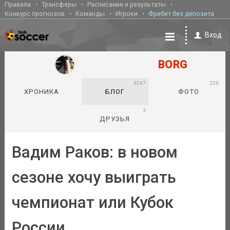
Правила
Трансферы
Расписание и результаты
Конкурс прогнозов
Команды
Игроки
Фрибет без депозита
Вход
BORG
3247
220
ХРОНИКА
БЛОГ
ФОТО
3
ДРУЗЬЯ
Вадим Раков: в новом
сезоне хочу выиграть
чемпионат или Кубок
России