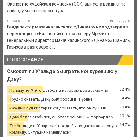
Экспертно-судейская комиссия (ЭСК) вынесла вердикт по
эпизоду матча второго тура ...
Сегодня 19:26
112
0
Гендиректор махачкалинского «Динамо» не подтвердил
переговоры с «Балтикой» по трансферу Мрезига
Генеральный директор махачкалинского «Динамо» Шамиль
Газизов в разговоре с ...
ГОЛОСОВАНИЕ
Сможет ли Угальде выиграть конкуренцию у
Даку?
32.4%
Почему нет? Это футбол, в котором все возможно
4.4%
Трудно сказать. Даку был хорош в "Рубине"
29.4%
Каждый будет стараться доказать, что он лучший
19.1%
Даку более стабилен, он будет основным форвардом
14.7%
Так Угальде в "Спартаке" вроде бы подыскивали новую
команду. Ситуация изменилась?