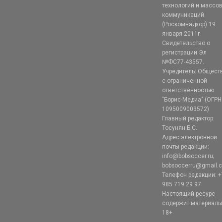
технологий и массо
коммуникаций
(Роскомнадзор) 19
января 2011г.
Свидетельство о
регистрации Эл
№ФС77-43557.
Учредитель: Общест
с ограниченной
ответственностью
"Борис-Медиа" (ОГРН
1095009003572)
Главный редактор:
Тосунян Б.С.
Адрес электронной
почты редакции:
info@bobsoccer.ru;
bobsoccerru@gmail.
Телефон редакции: +
985 719 29 97
Настоящий ресурс
содержит материал
18+