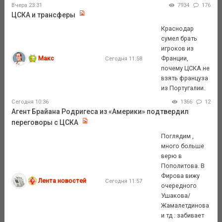
Вчера 23:31
7934
176
ЦСКА и трансферы
Краснодар
сумел брать
игроков из
Макс
Франции,
Сегодня 11:58
почему ЦСКА не
взять француза
из Португалии.
Сегодня 10:36
1366
12
Агент Брайана Родригеса из «Америки» подтвердил
переговоры с ЦСКА
Поглядим ,
много больше
верю в
Пополитова. В
Фирова вижу
Лента новостей
Сегодня 11:57
очередного
Ушакова/
Жамалетдинова
и тд : забивает