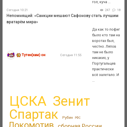
гол, куча ...
Сегодня 10:21
247
18
Непомнящий: «Санкции мешают Сафонову стать лучшим
вратарём мира»
Да как то пофиг
было кто там на
воротах был,
честно. Ляпов
там не было
Тутен(хам) он
Сегодня 11:55
никаких, у
Португальцев
практически
всё залетало. И
...
ЦСКА
Зенит
Спартак
Рубин
РФС
Локомотив
сборная России