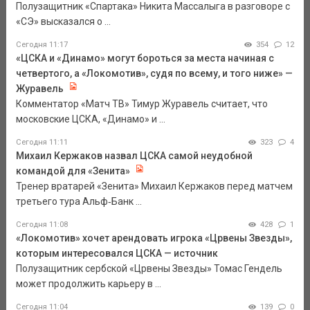
Полузащитник «Спартака» Никита Массалыга в разговоре с
«СЭ» высказался о ...
Сегодня 11:17
354
12
«ЦСКА и «Динамо» могут бороться за места начиная с
четвертого, а «Локомотив», судя по всему, и того ниже» —
Журавель
Комментатор «Матч ТВ» Тимур Журавель считает, что
московские ЦСКА, «Динамо» и ...
Сегодня 11:11
323
4
Михаил Кержаков назвал ЦСКА самой неудобной
командой для «Зенита»
Тренер вратарей «Зенита» Михаил Кержаков перед матчем
третьего тура Альф‑Банк ...
Сегодня 11:08
428
1
«Локомотив» хочет арендовать игрока «Црвены Звезды»,
которым интересовался ЦСКА — источник
Полузащитник сербской «Црвены Звезды» Томас Гендель
может продолжить карьеру в ...
Сегодня 11:04
139
0