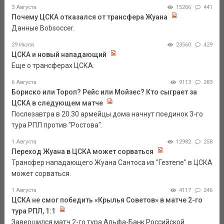
3 Августа
15206
441
Почему ЦСКА отказался от трансфера Жуана
Данные Bobsoccer.
29 Июля
23560
429
ЦСКА и новый нападающий
Еще о трансферах ЦСКА.
6 Августа
9113
283
Бориско или Тороп? Рейс или Мойзес? Кто сыграет за
ЦСКА в следующем матче
Послезавтра в 20.30 армейцы дома начнут поединок 3-го
тура РПЛ против "Ростова".
1 Августа
12982
258
Переход Жуана в ЦСКА может сорваться
Трансфер нападающего Жуана Сантоса из "Гезтепе" в ЦСКА
может сорваться.
1 Августа
4117
246
ЦСКА не смог победить «Крылья Советов» в матче 2-го
тура РПЛ, 1:1
Завершился матч 2-го тура Альфа-Банк Российской