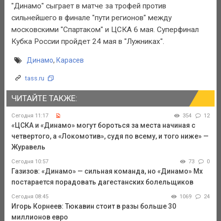
"Динамо" сыграет в матче за трофей против
сильнейшего в финале "пути регионов" между
московскими "Спартаком" и ЦСКА 6 мая. Суперфинал
Кубка России пройдет 24 мая в "Лужниках".
Динамо
,
Карасев
tass.ru
ЧИТАЙТЕ ТАКЖЕ:
Сегодня 11:17
354
12
«ЦСКА и «Динамо» могут бороться за места начиная с
четвертого, а «Локомотив», судя по всему, и того ниже» —
Журавель
Сегодня 10:57
73
0
Газизов: «Динамо» — сильная команда, но «Динамо» Мх
постарается порадовать дагестанских болельщиков
Сегодня 08:45
1069
24
Игорь Корнеев: Тюкавин стоит в разы больше 30
миллионов евро