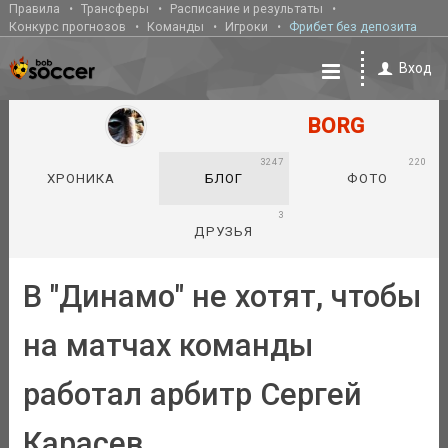
Правила
Трансферы
Расписание и результаты
Конкурс прогнозов
Команды
Игроки
Фрибет без депозита
Вход
BORG
3247
220
ХРОНИКА
БЛОГ
ФОТО
3
ДРУЗЬЯ
В "Динамо" не хотят, чтобы
на матчах команды
работал арбитр Сергей
Карасев