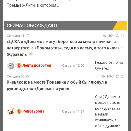
Премьер-Лиги, в котором ...
СЕЙЧАС ОБСУЖДАЮТ
Сегодня 11:17
354
12
«ЦСКА и «Динамо» могут бороться за места начиная с
четвертого, а «Локомотив», судя по всему, и того ниже» —
Журавель
Гладко было на
Лента новостей
Сегодня 12:00
бумаге..
Сегодня 05:55
1063
20
Кирьяков: на месте Тюкавина любый бы плюнул в
руководство «Динамо» и ушёл
Они ( Динамо)
может не хотят
конкурента за
PetroTvorets
Сегодня 11:59
медали
усиливать, вы
об не думали?