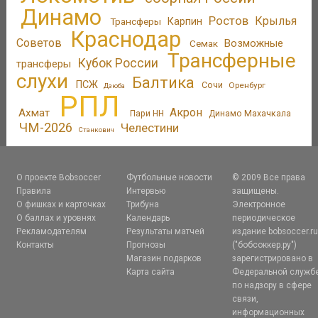
Динамо
Ростов
Крылья
Трансферы
Карпин
Краснодар
Советов
Возможные
Семак
Трансферные
Кубок России
трансферы
слухи
Балтика
ПСЖ
Сочи
Оренбург
Дзюба
РПЛ
Акрон
Ахмат
Пари НН
Динамо Махачкала
ЧМ-2026
Челестини
Станкович
О проекте Bobsoccer
Футбольные новости
© 2009 Все права
Правила
Интервью
защищены.
О фишках и карточках
Трибуна
Электронное
О баллах и уровнях
Календарь
периодическое
Рекламодателям
Результаты матчей
издание bobsoccer.r
Контакты
Прогнозы
("бобсоккер.ру")
Магазин подарков
зарегистрировано в
Карта сайта
Федеральной служб
по надзору в сфере
связи,
информационных