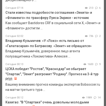
дисциплинарного ...
Сегодня 07:14
213
6
Стали известны подробности соглашения «Зенита» и
«Фламенго» по трансферу Луиса Энрике - источник
Как сообщает Bastidores CRF в социальной сети Х, «Зенит» и
«Фламенго» достигли ...
Сегодня 02:02
736
2
Владимир Кузьмичев: «У «Локо» есть письмо от
«Галатасарая» по Батракову. «Зенит» не обращался»
Владимир Кузьмичёв, доверенное лицо агента
полузащитника «Локомотива» Алексея ...
Сегодня 00:13
1600
9
ЦСКА победит "Ростов", "Краснодар" не обыграет
"Спартак", "Зенит" разгромит "Родину". Прогноз на 3-й тур
РПЛ
Вашему вниманию прогноз команды экспертов Bobsoccer.ru
на матчи третьего тура ...
Сегодня 00:12
1989
14
Кахигао: "В "Спартаке" очень довольны молодыми