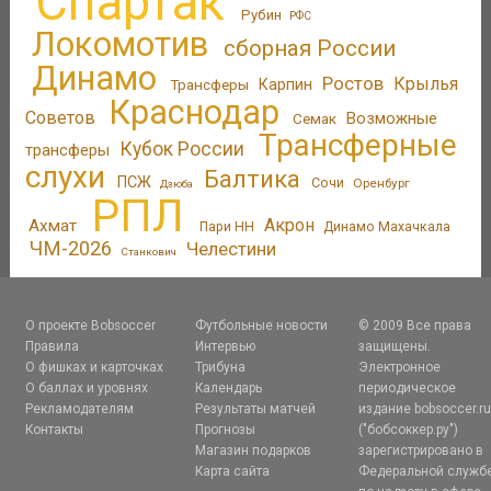
Спартак
Рубин
РФС
Локомотив
сборная России
Динамо
Ростов
Крылья
Трансферы
Карпин
Краснодар
Советов
Возможные
Семак
Трансферные
Кубок России
трансферы
слухи
Балтика
ПСЖ
Сочи
Оренбург
Дзюба
РПЛ
Акрон
Ахмат
Пари НН
Динамо Махачкала
ЧМ-2026
Челестини
Станкович
О проекте Bobsoccer
Футбольные новости
© 2009 Все права
Правила
Интервью
защищены.
О фишках и карточках
Трибуна
Электронное
О баллах и уровнях
Календарь
периодическое
Рекламодателям
Результаты матчей
издание bobsoccer.r
Контакты
Прогнозы
("бобсоккер.ру")
Магазин подарков
зарегистрировано в
Карта сайта
Федеральной служб