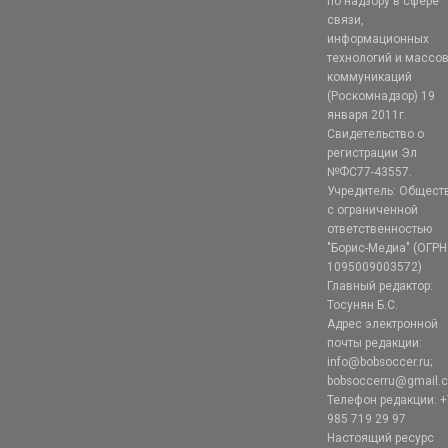
по надзору в сфере
связи,
информационных
технологий и массо
коммуникаций
(Роскомнадзор) 19
января 2011г.
Свидетельство о
регистрации Эл
№ФС77-43557.
Учредитель: Общест
с ограниченной
ответственностью
"Борис-Медиа" (ОГРН
1095009003572)
Главный редактор:
Тосунян Б.С.
Адрес электронной
почты редакции:
info@bobsoccer.ru;
bobsoccerru@gmail.
Телефон редакции: +
985 719 29 97
Настоящий ресурс