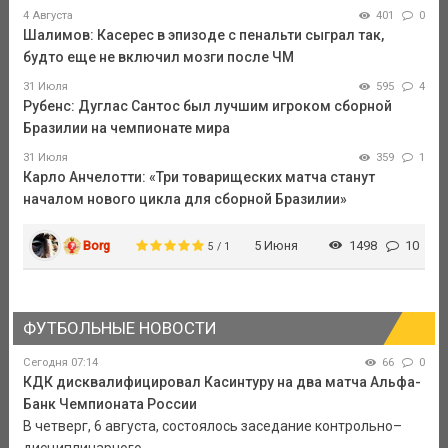
4 Августа
401
0
Шалимов: Касерес в эпизоде с пенальти сыграл так,
будто еще не включил мозги после ЧМ
31 Июля
595
4
Рубенс: Дуглас Сантос был лучшим игроком сборной
Бразилии на чемпионате мира
31 Июля
359
1
Карло Анчелотти: «Три товарищеских матча станут
началом нового цикла для сборной Бразилии»
Borg
5 Июня
1498
10
5 / 1
ФУТБОЛЬНЫЕ НОВОСТИ
Сегодня 07:14
66
0
КДК дисквалифицировал Касинтуру на два матча Альфа-
Банк Чемпионата России
В четверг, 6 августа, состоялось заседание контрольно–