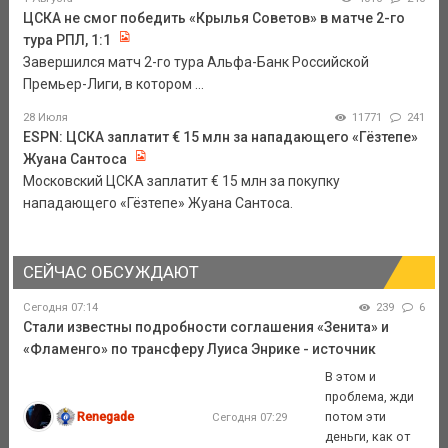
ЦСКА не смог победить «Крылья Советов» в матче 2-го
тура РПЛ, 1:1
Завершился матч 2-го тура Альфа-Банк Российской
Премьер-Лиги, в котором ...
28 Июля
11771
241
ESPN: ЦСКА заплатит € 15 млн за нападающего «Гёзтепе»
Жуана Сантоса
Московский ЦСКА заплатит € 15 млн за покупку
нападающего «Гёзтепе» Жуана Сантоса.
СЕЙЧАС ОБСУЖДАЮТ
Сегодня 07:14
239
6
Стали известны подробности соглашения «Зенита» и
«Фламенго» по трансферу Луиса Энрике - источник
В этом и
проблема, жди
Renegade
потом эти
Сегодня 07:29
деньги, как от