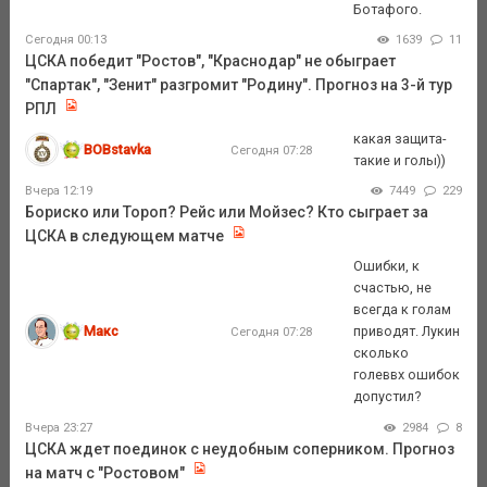
Ботафого.
Сегодня 00:13
1639
11
ЦСКА победит "Ростов", "Краснодар" не обыграет
"Спартак", "Зенит" разгромит "Родину". Прогноз на 3-й тур
РПЛ
какая защита-
BOBstavka
Сегодня 07:28
такие и голы))
Вчера 12:19
7449
229
Бориско или Тороп? Рейс или Мойзес? Кто сыграет за
ЦСКА в следующем матче
Ошибки, к
счастью, не
всегда к голам
Макс
приводят. Лукин
Сегодня 07:28
сколько
голеввх ошибок
допустил?
Вчера 23:27
2984
8
ЦСКА ждет поединок с неудобным соперником. Прогноз
на матч с "Ростовом"