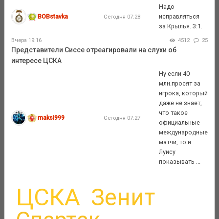
Надо
BOBstavka
исправляться
Сегодня 07:28
за Крылья. 3:1.
Вчера 19:16
4512
25
Представители Сиссе отреагировали на слухи об
интересе ЦСКА
Ну если 40
млн.просят за
игрока, который
даже не знает,
что такое
maksi999
Сегодня 07:27
официальные
международные
матчи, то и
Луису
показывать ...
ЦСКА
Зенит