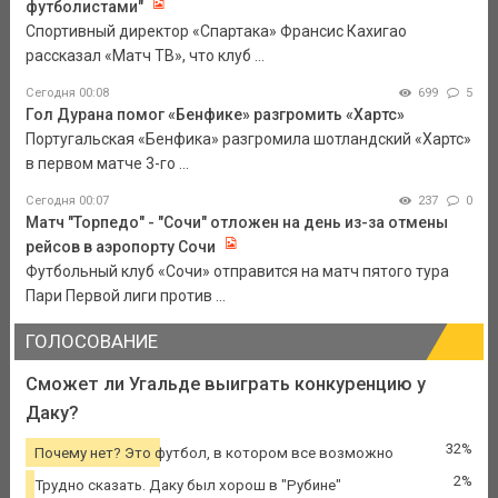
футболистами"
Спортивный директор «Спартака» Франсис Кахигао
рассказал «Матч ТВ», что клуб ...
Сегодня 00:08
699
5
Гол Дурана помог «Бенфике» разгромить «Хартс»
Португальская «Бенфика» разгромила шотландский «Хартс»
в первом матче 3-го ...
Сегодня 00:07
237
0
Матч "Торпедо" - "Сочи" отложен на день из-за отмены
рейсов в аэропорту Сочи
Футбольный клуб «Сочи» отправится на матч пятого тура
Пари Первой лиги против ...
ГОЛОСОВАНИЕ
Сможет ли Угальде выиграть конкуренцию у
Даку?
32%
Почему нет? Это футбол, в котором все возможно
2%
Трудно сказать. Даку был хорош в "Рубине"