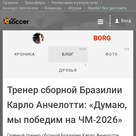
Правила
Трансферы
Расписание и результаты
Конкурс прогнозов
Команды
Игроки
Фрибет без депозита
Вход
BORG
3255
220
ХРОНИКА
БЛОГ
ФОТО
3
ДРУЗЬЯ
Тренер сборной Бразилии
Карло Анчелотти: «Думаю,
мы победим на ЧМ‑2026»
Главный тренер сборной Бразилии Карло Анчелотти