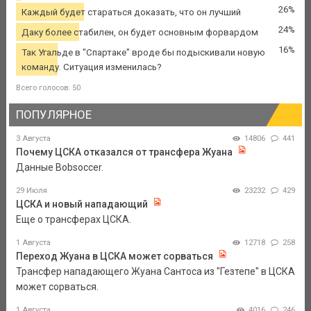
26%
Каждый будет стараться доказать, что он лучший
24%
Даку более стабилен, он будет основным форвардом
16%
Так Угальде в "Спартаке" вроде бы подыскивали новую
команду. Ситуация изменилась?
Всего голосов: 50
ПОПУЛЯРНОЕ
3 Августа
14806
441
Почему ЦСКА отказался от трансфера Жуана
Данные Bobsoccer.
29 Июля
23232
429
ЦСКА и новый нападающий
Еще о трансферах ЦСКА.
1 Августа
12718
258
Переход Жуана в ЦСКА может сорваться
Трансфер нападающего Жуана Сантоса из "Гезтепе" в ЦСКА
может сорваться.
1 Августа
4016
246