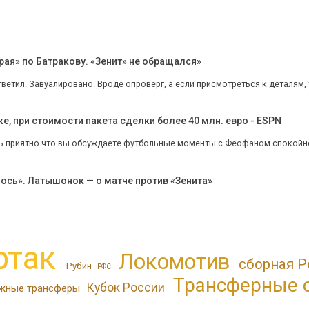
рая» по Батракову. «Зенит» не обращался»
етил. Завуалировано. Вроде опроверг, а если присмотреться к деталям, то 
ке, при стоимости пакета сделки более 40 млн. евро - ESPN
нь приятно что вы обсуждаете футбольные моменты с Феофаном спокойно,
лось». Латышонок — о матче против «Зенита»
ртак
Локомотив
сборная Р
Рубин
РФС
Трансферные 
Кубок России
жные трансферы