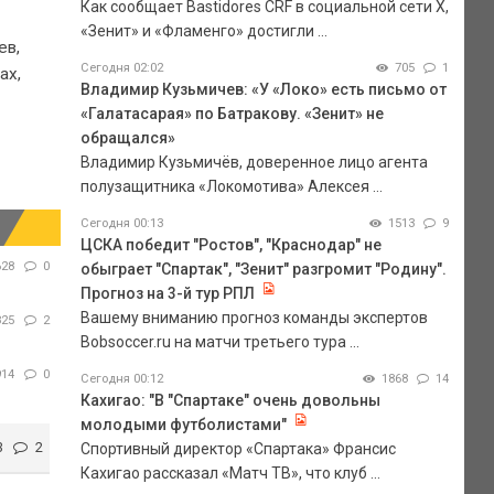
Как сообщает Bastidores CRF в социальной сети Х,
«Зенит» и «Фламенго» достигли ...
ев,
Сегодня 02:02
705
1
ах,
Владимир Кузьмичев: «У «Локо» есть письмо от
«Галатасарая» по Батракову. «Зенит» не
обращался»
Владимир Кузьмичёв, доверенное лицо агента
полузащитника «Локомотива» Алексея ...
Сегодня 00:13
1513
9
ЦСКА победит "Ростов", "Краснодар" не
628
0
обыграет "Спартак", "Зенит" разгромит "Родину".
Прогноз на 3-й тур РПЛ
Вашему вниманию прогноз команды экспертов
825
2
Bobsoccer.ru на матчи третьего тура ...
914
0
Сегодня 00:12
1868
14
Кахигао: "В "Спартаке" очень довольны
молодыми футболистами"
3
2
Спортивный директор «Спартака» Франсис
Кахигао рассказал «Матч ТВ», что клуб ...