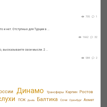
705
1
и нет. Отступных для Турции в ...
1662
32
 высказываете свои мысли. 2 ...
584
2
Динамо
оссии
Ростов
Трансферы
Карпин
слухи
Балтика
Ахмат
ПСЖ
Сочи
Оренбург
Дзюба