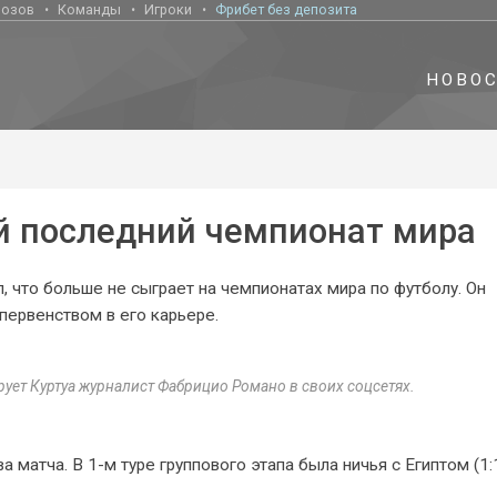
нозов
Команды
Игроки
Фрибет без депозита
НОВО
ой последний чемпионат мира
л, что больше не сыграет на чемпионатах мира по футболу. Он
первенством в его карьере.
рует Куртуа журналист Фабрицио Романо в своих соцсетях.
 матча. В 1-м туре группового этапа была ничья с Египтом (1:1