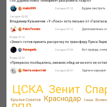
Гол Дурана помог «Бенфике» разгромить «Хартс»
maksi999
Будем смотреть
Сегодня 07:12
Сегодня 02:02
Владимир Кузьмичев: «У «Локо» есть письмо от «Галатаса
PetroTvorets
Дипломатично отв
Сегодня 07:12
Вчера 21:16
«Зенит» готов принять рассрочку по трансферу Луиса Энри
Renegade
Вот правда, оче
Сегодня 07:09
Вчера 22:37
«Прекрасно пообщались, никаких обид ни на кого не оста
Лента новостей
Удачи в карьере!
Сегодня 06:57
ЦСКА
Зенит
Спа
Краснодар
Крылья Советов
Возмо
Семак