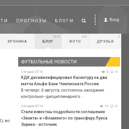
Вход
СТИ
ПРОГНОЗЫ
БЛОГИ
3263
220
3
ХРОНИКА
БЛОГ
ФОТО
ДРУЗЬЯ
ФУТБОЛЬНЫЕ НОВОСТИ
Сегодня 07:14
0
0
КДК дисквалифицировал Касинтуру на два
матча Альфа-Банк Чемпионата России
В четверг, 6 августа, состоялось заседание
контрольно–дисциплинарного ...
Сегодня 07:14
15
0
Стали известны подробности соглашения
«Зенита» и «Фламенго» по трансферу Луиса
), во
Энрике - источник