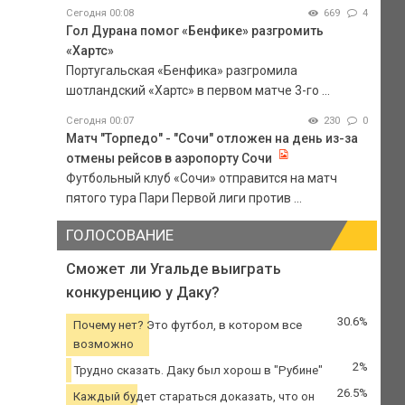
Сегодня 00:08
669
4
Гол Дурана помог «Бенфике» разгромить
«Хартс»
Португальская «Бенфика» разгромила
шотландский «Хартс» в первом матче 3-го ...
Сегодня 00:07
230
0
Матч "Торпедо" - "Сочи" отложен на день из-за
отмены рейсов в аэропорту Сочи
Футбольный клуб «Сочи» отправится на матч
пятого тура Пари Первой лиги против ...
ГОЛОСОВАНИЕ
Сможет ли Угальде выиграть
конкуренцию у Даку?
30.6%
Почему нет? Это футбол, в котором все
возможно
2%
Трудно сказать. Даку был хорош в "Рубине"
26.5%
Каждый будет стараться доказать, что он