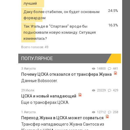
лучший
24.5%
Даку более стабилен, он будет основным
форвардом
16.3%
Так Угальде в "Спартаке" вроде бы
подыскивали новую команду. Ситуация
изменилась?
Всего голосов: 49
ПОПУЛЯРНОЕ
3 Августа
14800
441
Почему ЦСКА отказался от трансфера Жуана
Данные Bobsoccer.
29 Июля
23229
429
ЦСКА и новый нападающий
Еще о трансферах ЦСКА.
1 Августа
12712
258
Переход Жуана в ЦСКА может сорваться
Трансфер нападающего Жуана Сантоса из