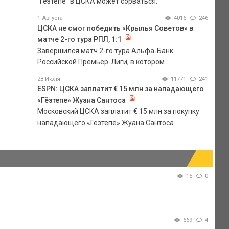
"Гезтепе" в ЦСКА может сорваться.
1 Августа
4016
246
ЦСКА не смог победить «Крылья Советов» в
матче 2-го тура РПЛ, 1:1
Завершился матч 2-го тура Альфа-Банк
Российской Премьер-Лиги, в котором ...
28 Июля
11771
241
ESPN: ЦСКА заплатит € 15 млн за нападающего
«Гёзтепе» Жуана Сантоса
Московский ЦСКА заплатит € 15 млн за покупку
нападающего «Гёзтепе» Жуана Сантоса.
15
0
669
4