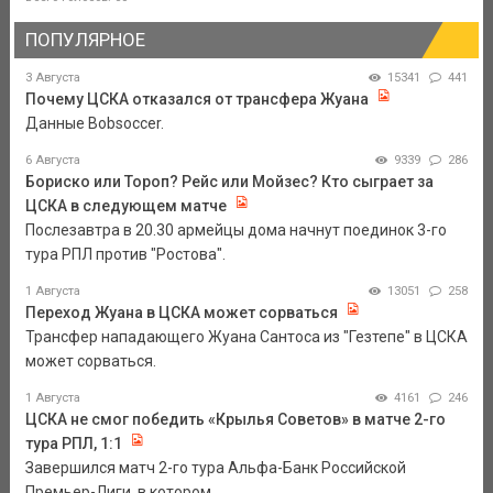
ПОПУЛЯРНОЕ
3 Августа
15341
441
Почему ЦСКА отказался от трансфера Жуана
Данные Bobsoccer.
6 Августа
9339
286
Бориско или Тороп? Рейс или Мойзес? Кто сыграет за
ЦСКА в следующем матче
Послезавтра в 20.30 армейцы дома начнут поединок 3-го
тура РПЛ против "Ростова".
1 Августа
13051
258
Переход Жуана в ЦСКА может сорваться
Трансфер нападающего Жуана Сантоса из "Гезтепе" в ЦСКА
может сорваться.
1 Августа
4161
246
ЦСКА не смог победить «Крылья Советов» в матче 2-го
тура РПЛ, 1:1
Завершился матч 2-го тура Альфа-Банк Российской
Премьер-Лиги, в котором ...