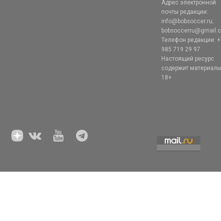
Адрес электронной
почты редакции:
info@bobsoccer.ru;
bobsoccerru@gmail.
Телефон редакции: +
985 719 29 97
Настоящий ресурс
содержит материал
18+