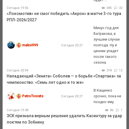
Сегодня 19:56
685
32
«Локомотив» не смог победить «Акрон» в матче 3-го тура
РПЛ-2026/2027
Минус год для
Батракова, в
лучшем случае
maksi999
полгода. Ну и
Сегодня 20:27
ценник упадет
после такого
сезона.
Сегодня 20:04
318
12
Нападающий «Зенита» Соболев — о борьбе «Спартака» за
чемпионство: «Семь лет одно и то же»
В Кащенко
PetroTvorets
срочно, пока не
Сегодня 20:27
поздно ему.
Сегодня 19:38
86
1
ЭСК признала верным решение удалить Касинтуру за удар
локтем по Зобнину