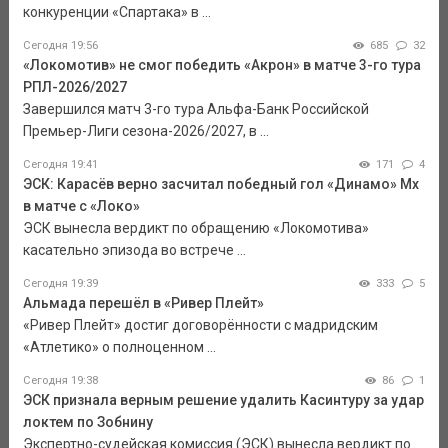
конкуренции «Спартака» в ...
Сегодня 19:56
685
32
«Локомотив» не смог победить «Акрон» в матче 3-го тура
РПЛ-2026/2027
Завершился матч 3-го тура Альфа-Банк Российской
Премьер-Лиги сезона-2026/2027, в ...
Сегодня 19:41
171
4
ЭСК: Карасёв верно засчитал победный гол «Динамо» Мх
в матче с «Локо»
ЭСК вынесла вердикт по обращению «Локомотива»
касательно эпизода во встрече ...
Сегодня 19:39
333
5
Альмада перешёл в «Ривер Плейт»
«Ривер Плейт» достиг договорённости с мадридским
«Атлетико» о полноценном ...
Сегодня 19:38
86
1
ЭСК признала верным решение удалить Касинтуру за удар
локтем по Зобнину
Экспертно-судейская комиссия (ЭСК) вынесла вердикт по