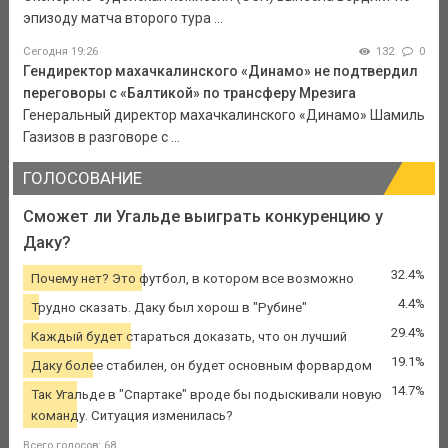
эпизоду матча второго тура ...
Сегодня 19:26
132
0
Гендиректор махачкалинского «Динамо» не подтвердил
переговоры с «Балтикой» по трансферу Мрезига
Генеральный директор махачкалинского «Динамо» Шамиль
Газизов в разговоре с ...
ГОЛОСОВАНИЕ
Сможет ли Угальде выиграть конкуренцию у
Даку?
32.4%
Почему нет? Это футбол, в котором все возможно
4.4%
Трудно сказать. Даку был хорош в "Рубине"
29.4%
Каждый будет стараться доказать, что он лучший
19.1%
Даку более стабилен, он будет основным форвардом
14.7%
Так Угальде в "Спартаке" вроде бы подыскивали новую
команду. Ситуация изменилась?
Всего голосов: 68