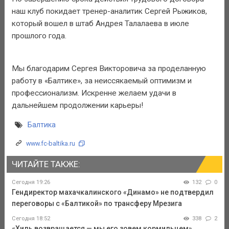
наш клуб покидает тренер-аналитик Сергей Рыжиков,
который вошел в штаб Андрея Талалаева в июле
прошлого года.
Мы благодарим Сергея Викторовича за проделанную
работу в «Балтике», за неиссякаемый оптимизм и
профессионализм. Искренне желаем удачи в
дальнейшем продолжении карьеры!
Балтика
www.fc-baltika.ru
ЧИТАЙТЕ ТАКЖЕ:
Сегодня 19:26
132
0
Гендиректор махачкалинского «Динамо» не подтвердил
переговоры с «Балтикой» по трансферу Мрезига
Сегодня 18:52
338
2
«Хиль возвращается — мы его зовем кормильцем».