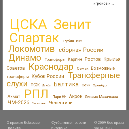
игроков и ...
ЦСКА
Зенит
Спартак
Рубин
РФС
Локомотив
сборная России
Динамо
Ростов
Крылья
Трансферы
Карпин
Краснодар
Советов
Возможные
Семак
Трансферные
Кубок России
трансферы
слухи
Балтика
ПСЖ
Сочи
Оренбург
Дзюба
РПЛ
Акрон
Ахмат
Пари НН
Динамо Махачкала
ЧМ-2026
Челестини
Станкович
О проекте Bobsoccer
Футбольные новости
© 2009 Все права
Правила
Интервью
защищены.