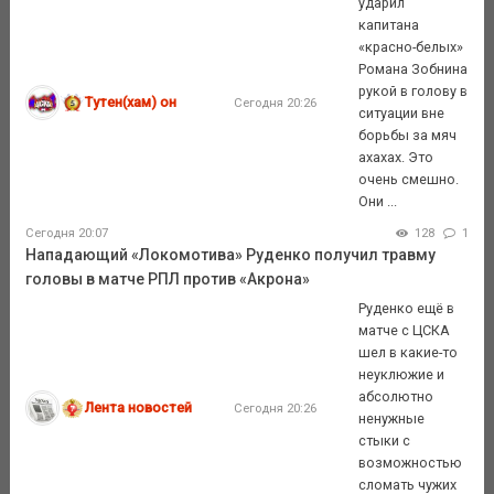
ударил
капитана
«красно-белых»
Романа Зобнина
рукой в голову в
Тутен(хам) он
Сегодня 20:26
ситуации вне
борьбы за мяч
ахахах. Это
очень смешно.
Они ...
Сегодня 20:07
128
1
Нападающий «Локомотива» Руденко получил травму
головы в матче РПЛ против «Акрона»
Руденко ещё в
матче с ЦСКА
шел в какие-то
неуклюжие и
абсолютно
Лента новостей
Сегодня 20:26
ненужные
стыки с
возможностью
сломать чужих