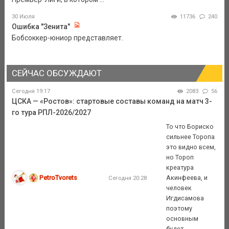
30 Июля
11736
240
Ошибка "Зенита"
Бобсоккер-юниор представляет.
СЕЙЧАС ОБСУЖДАЮТ
Сегодня 19:17
2083
56
ЦСКА — «Ростов»: стартовые составы команд на матч 3-
го тура РПЛ-2026/2027
То что Бориско
сильнее Торопа
это видно всем,
но Тороп
креатура
PetroTvorets
Акинфеева, и
Сегодня 20:28
человек
Игдисамова
поэтому
основным
будет ...