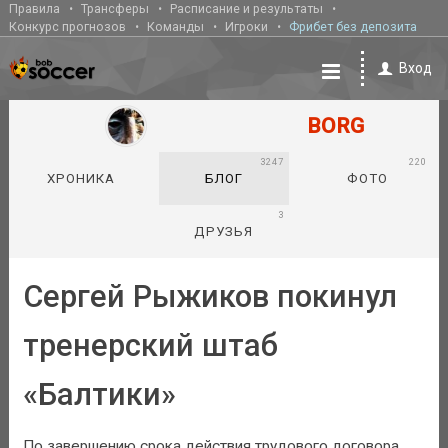
Правила
Трансферы
Расписание и результаты
Конкурс прогнозов
Команды
Игроки
Фрибет без депозита
Вход
BORG
3247
220
ХРОНИКА
БЛОГ
ФОТО
3
ДРУЗЬЯ
Сергей Рыжиков покинул
тренерский штаб
«Балтики»
По завершению срока действия трудового договора