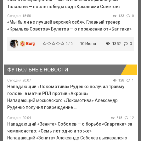
Талалаев — после победы над «Крыльями Советов»
Сегодня 18:50
133
0
«Мы были не лучшей версией себя». Главный тренер
«Крыльев Советов» Булатов — о поражении от «Балтики»
Borg
10 Июня
1352
0
0 / 0
ФУТБОЛЬНЫЕ НОВОСТИ
Сегодня 20:07
128
1
Нападающий «Локомотива» Руденко получил травму
головы в матче РПЛ против «Акрона»
Нападающий московского «Локомотива» Александр
Руденко получил повреждение ...
Сегодня 20:04
318
12
Нападающий «Зенита» Соболев — о борьбе «Спартака» за
чемпионство: «Семь лет одно и то же»
Нападающий «Зенита» Александр Соболев высказался о