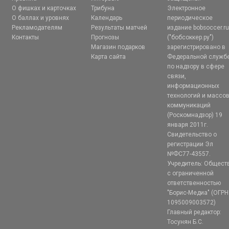
О фишках и карточках
Трибуна
Электронное
О баллах и уровнях
Календарь
периодическое
Рекламодателям
Результаты матчей
издание bobsoccer.r
Контакты
Прогнозы
("бобсоккер.ру")
Магазин подарков
зарегистрировано в
Карта сайта
Федеральной служб
по надзору в сфере
связи,
информационных
технологий и массо
коммуникаций
(Роскомнадзор) 19
января 2011г.
Свидетельство о
регистрации Эл
№ФС77-43557.
Учредитель: Общест
с ограниченной
ответственностью
"Борис-Медиа" (ОГРН
1095009003572)
Главный редактор:
Тосунян Б.С.