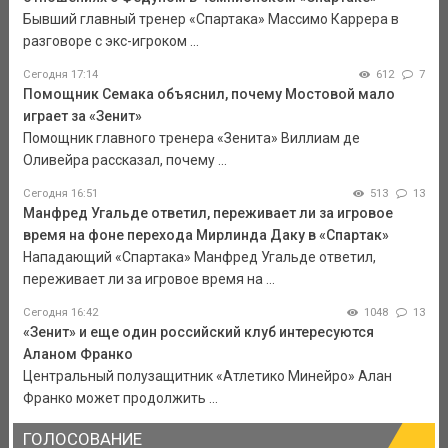
Бывший главный тренер «Спартака» Массимо Каррера в
разговоре с экс-игроком ...
Сегодня 17:14
612
7
Помощник Семака объяснил, почему Мостовой мало
играет за «Зенит»
Помощник главного тренера «Зенита» Виллиам де
Оливейра рассказал, почему ...
Сегодня 16:51
513
13
Манфред Угальде ответил, переживает ли за игровое
время на фоне перехода Мирлинда Даку в «Спартак»
Нападающий «Спартака» Манфред Угальде ответил,
переживает ли за игровое время на ...
Сегодня 16:42
1048
13
«Зенит» и еще один российский клуб интересуются
Аланом Франко
Центральный полузащитник «Атлетико Минейро» Алан
Франко может продолжить ...
ГОЛОСОВАНИЕ