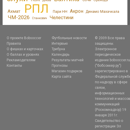
Оренбург
Дзюба
РПЛ
Акрон
Ахмат
Пари НН
Динамо Махачкала
ЧМ-2026
Челестини
Станкович
О проекте Bobsoccer
Футбольные новости
© 2009 Все права
Правила
Интервью
защищены.
О фишках и карточках
Трибуна
Электронное
О баллах и уровнях
Календарь
периодическое
Рекламодателям
Результаты матчей
издание bobsoccer.r
Контакты
Прогнозы
("бобсоккер.ру")
Магазин подарков
зарегистрировано в
Карта сайта
Федеральной служб
по надзору в сфере
связи,
информационных
технологий и массо
коммуникаций
(Роскомнадзор) 19
января 2011г.
Свидетельство о
регистрации Эл