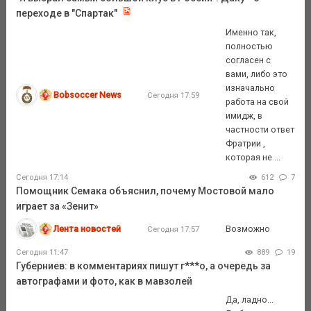
переходе в "Спартак"
Именно так,
полностью
согласен с
вами, либо это
изначально
Bobsoccer News
Сегодня 17:59
работа на свой
имидж, в
частности ответ
Фратрии ,
которая не ...
Сегодня 17:14
612
7
Помощник Семака объяснил, почему Мостовой мало
играет за «Зенит»
Лента новостей
Возможно
Сегодня 17:57
Сегодня 11:47
889
19
Губерниев: в комментариях пишут г***о, а очередь за
автографами и фото, как в мавзолей
Да, ладно...