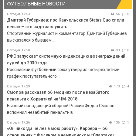
ФУТБОЛЬНЫЕ НОВОСТИ
Сегодня 17:53
54
0
Дмитрий Губерниев: про Канчельскиса Status Quo спели
песню — это надо заслужить
Спортивный журналист и комментатор Дмитрий Губерниев
высказался о бывшем ...
Сегодня 17:50
33
0
РФС запускает системную индексацию вознаграждений
судей до 2030 года
Российский футбольный союз утвердил четырехлетний
график поступательного ...
Сегодня 17:29
173
4
Смолов рассказал об эмоциях после незабитого
пенальти с Хорватией на ЧМ-2018
Бывший нападающий сборной России Федор Смолов
вспомнил незабитый пенальти в ...
Сегодня 17:26
136
1
«Он никогда не лез в мою работу». Каррера — об
отношениях с Федуном в чемпионском «Спартаке»