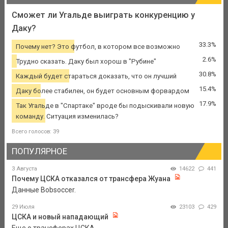
Сможет ли Угальде выиграть конкуренцию у
Даку?
33.3%
Почему нет? Это футбол, в котором все возможно
2.6%
Трудно сказать. Даку был хорош в "Рубине"
30.8%
Каждый будет стараться доказать, что он лучший
15.4%
Даку более стабилен, он будет основным форвардом
17.9%
Так Угальде в "Спартаке" вроде бы подыскивали новую
команду. Ситуация изменилась?
Всего голосов: 39
ПОПУЛЯРНОЕ
3 Августа
14622
441
Почему ЦСКА отказался от трансфера Жуана
Данные Bobsoccer.
29 Июля
23103
429
ЦСКА и новый нападающий