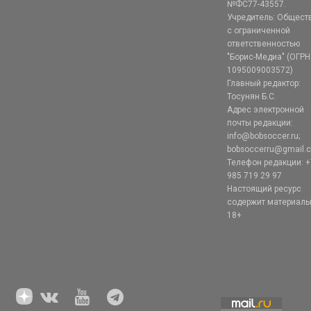
№ФС77-43557.
Учредитель: Общест
с ограниченной
ответственностью
"Борис-Медиа" (ОГРН
1095009003572)
Главный редактор:
Тосунян Б.С.
Адрес электронной
почты редакции:
info@bobsoccer.ru;
bobsoccerru@gmail.
Телефон редакции: +
985 719 29 97
Настоящий ресурс
содержит материал
18+