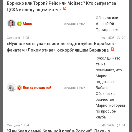
Бориско или Тороп? Рейс или Мойзес? Кто сыграет за
ЦСКА в следующем матче
Обляков или
Макс
Алвес? Ой.
Сегодня 18:02
Проиграю же
Сегодня 11:08
1503
22
«Нужно иметь уважение к легенде клуба». Воробьев -
фанатам «Локомотива», оскорблявшим Баринова
Куколды - это
те, не
понимают, что
Марио
подставил
Лента новостей
Бабаев.
Сегодня 17:59
Обвинять в
рвачестве
Марио, который
по просьбе
клуба ...
Сегодня 13:54
1437
51
"Я выбрал самый большой клуб в России". Даку - о