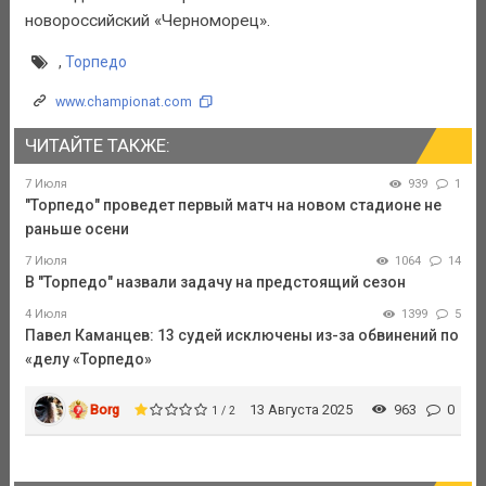
новороссийский «Черноморец».
,
Торпедо
www.championat.com
ЧИТАЙТЕ ТАКЖЕ:
7 Июля
939
1
"Торпедо" проведет первый матч на новом стадионе не
раньше осени
7 Июля
1064
14
В "Торпедо" назвали задачу на предстоящий сезон
4 Июля
1399
5
Павел Каманцев: 13 судей исключены из-за обвинений по
«делу «Торпедо»
Borg
13 Августа 2025
963
0
1 / 2