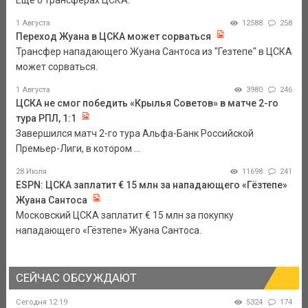
Еще о трансферах ЦСКА.
1 Августа
12588
258
Переход Жуана в ЦСКА может сорваться
Трансфер нападающего Жуана Сантоса из "Гезтепе" в ЦСКА
может сорваться.
1 Августа
3980
246
ЦСКА не смог победить «Крылья Советов» в матче 2-го
тура РПЛ, 1:1
Завершился матч 2-го тура Альфа-Банк Российской
Премьер-Лиги, в котором ...
28 Июля
11698
241
ESPN: ЦСКА заплатит € 15 млн за нападающего «Гёзтепе»
Жуана Сантоса
Московский ЦСКА заплатит € 15 млн за покупку
нападающего «Гёзтепе» Жуана Сантоса.
СЕЙЧАС ОБСУЖДАЮТ
Сегодня 12:19
5324
174