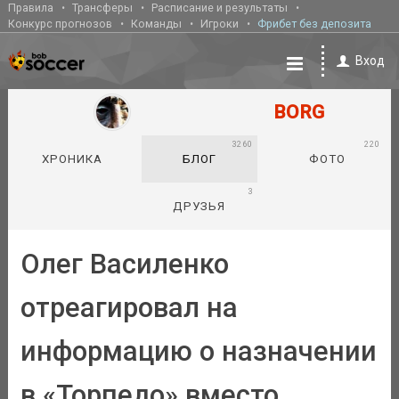
Правила
Трансферы
Расписание и результаты
Конкурс прогнозов
Команды
Игроки
Фрибет без депозита
Вход
BORG
3260
220
ХРОНИКА
БЛОГ
ФОТО
3
ДРУЗЬЯ
Олег Василенко
отреагировал на
информацию о назначении
в «Торпедо» вместо