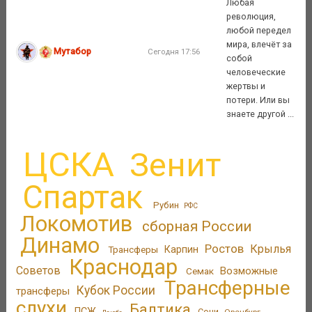
Любая
революция,
любой передел
мира, влечёт за
Мутабор
Сегодня 17:56
собой
человеческие
жертвы и
потери. Или вы
знаете другой ...
ЦСКА
Зенит
Спартак
Рубин
РФС
Локомотив
сборная России
Динамо
Ростов
Крылья
Трансферы
Карпин
Краснодар
Советов
Возможные
Семак
Трансферные
Кубок России
трансферы
слухи
Балтика
ПСЖ
Сочи