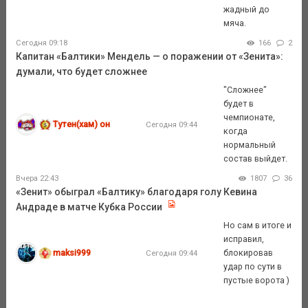
жадный до
мяча.
Сегодня 09:18
166
2
Капитан «Балтики» Мендель — о поражении от «Зенита»:
думали, что будет сложнее
"Сложнее"
будет в
чемпионате,
Тутен(хам) он
Сегодня 09:44
когда
нормальный
состав выйдет.
Вчера 22:43
1807
36
«Зенит» обыграл «Балтику» благодаря голу Кевина
Андраде в матче Кубка России
Но сам в итоге и
исправил,
maksi999
блокировав
Сегодня 09:44
удар по сути в
пустые ворота )