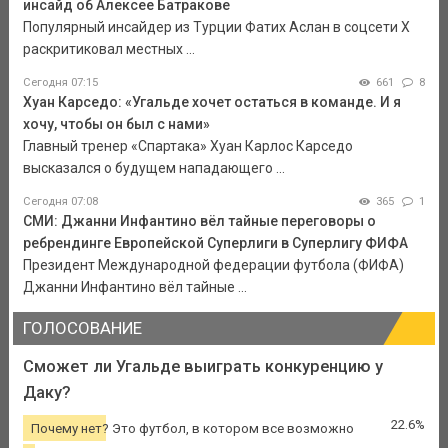
инсайд об Алексее Батракове
Популярный инсайдер из Турции Фатих Аслан в соцсети X
раскритиковал местных ...
Сегодня 07:15
661
8
Хуан Карседо: «Угальде хочет остаться в команде. И я
хочу, чтобы он был с нами»
Главный тренер «Спартака» Хуан Карлос Карседо
высказался о будущем нападающего ...
Сегодня 07:08
365
1
СМИ: Джанни Инфантино вёл тайные переговоры о
ребрендинге Европейской Суперлиги в Суперлигу ФИФА
Президент Международной федерации футбола (ФИФА)
Джанни Инфантино вёл тайные ...
ГОЛОСОВАНИЕ
Сможет ли Угальде выиграть конкуренцию у
Даку?
22.6%
Почему нет? Это футбол, в котором все возможно