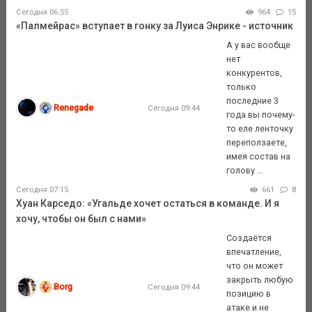
Сегодня 06:55
964
15
«Палмейрас» вступает в гонку за Луиса Энрике - источник
А у вас вообще
нет
конкурентов,
только
последние 3
Renegade
Сегодня 09:44
года вы почему-
то еле ленточку
переползаете,
имея состав на
голову ...
Сегодня 07:15
661
8
Хуан Карседо: «Угальде хочет остаться в команде. И я
хочу, чтобы он был с нами»
Создаётся
впечатление,
что он может
закрыть любую
Borg
Сегодня 09:44
позицию в
атаке и не