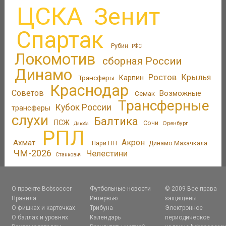
ЦСКА
Зенит
Спартак
Рубин
РФС
Локомотив
сборная России
Динамо
Ростов
Крылья
Трансферы
Карпин
Краснодар
Советов
Возможные
Семак
Трансферные
Кубок России
трансферы
слухи
Балтика
ПСЖ
Сочи
Оренбург
Дзюба
РПЛ
Акрон
Ахмат
Пари НН
Динамо Махачкала
ЧМ-2026
Челестини
Станкович
О проекте Bobsoccer
Футбольные новости
© 2009 Все права
Правила
Интервью
защищены.
О фишках и карточках
Трибуна
Электронное
О баллах и уровнях
Календарь
периодическое