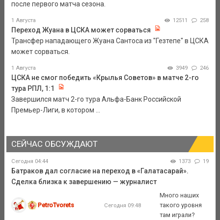
после первого матча сезона.
1 Августа
12511
258
Переход Жуана в ЦСКА может сорваться
Трансфер нападающего Жуана Сантоса из "Гезтепе" в ЦСКА
может сорваться.
1 Августа
3949
246
ЦСКА не смог победить «Крылья Советов» в матче 2-го
тура РПЛ, 1:1
Завершился матч 2-го тура Альфа-Банк Российской
Премьер-Лиги, в котором ...
СЕЙЧАС ОБСУЖДАЮТ
Сегодня 04:44
1373
19
Батраков дал согласие на переход в «Галатасарай».
Сделка близка к завершению — журналист
Много наших
PetroTvorets
такого уровня
Сегодня 09:48
там играли?