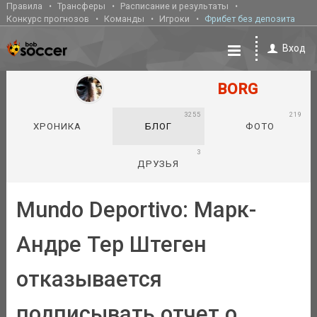
Правила
Трансферы
Расписание и результаты
Конкурс прогнозов
Команды
Игроки
Фрибет без депозита
Вход
BORG
3255
219
ХРОНИКА
БЛОГ
ФОТО
3
ДРУЗЬЯ
Mundo Deportivo: Марк-
Андре Тер Штеген
отказывается
подписывать отчет о