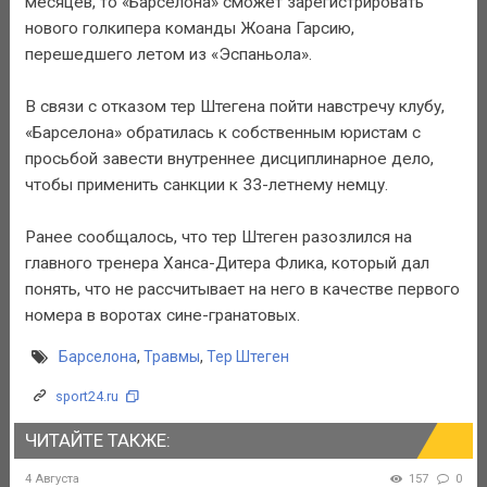
месяцев, то «Барселона» сможет зарегистрировать
нового голкипера команды Жоана Гарсию,
перешедшего летом из «Эспаньола».
В связи с отказом тер Штегена пойти навстречу клубу,
«Барселона» обратилась к собственным юристам с
просьбой завести внутреннее дисциплинарное дело,
чтобы применить санкции к 33-летнему немцу.
Ранее сообщалось, что тер Штеген разозлился на
главного тренера Ханса-Дитера Флика, который дал
понять, что не рассчитывает на него в качестве первого
номера в воротах сине-гранатовых.
Барселона
,
Травмы
,
Тер Штеген
sport24.ru
ЧИТАЙТЕ ТАКЖЕ:
4 Августа
157
0