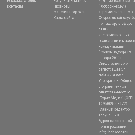
Рекламодателям
Результаты матчей
издание bobsoccer.r
Контакты
Прогнозы
("бобсоккер.ру")
Магазин подарков
зарегистрировано в
Карта сайта
Федеральной служб
по надзору в сфере
связи,
информационных
технологий и массо
коммуникаций
(Роскомнадзор) 19
января 2011г.
Свидетельство о
регистрации Эл
№ФС77-43557.
Учредитель: Общест
с ограниченной
ответственностью
"Борис-Медиа" (ОГРН
1095009003572)
Главный редактор:
Тосунян Б.С.
Адрес электронной
почты редакции:
info@bobsoccer.ru;