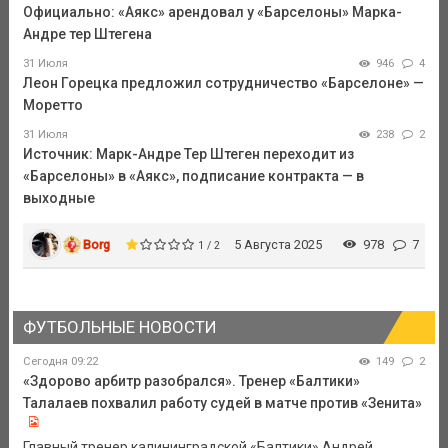
Официально: «Аякс» арендовал у «Барселоны» Марка-
Андре тер Штегена
31 Июля
946
4
Леон Горецка предложил сотрудничество «Барселоне» —
Моретто
31 Июля
238
2
Источник: Марк-Андре Тер Штеген переходит из
«Барселоны» в «Аякс», подписание контракта — в
выходные
Borg
5 Августа 2025
978
7
1 / 2
ФУТБОЛЬНЫЕ НОВОСТИ
Сегодня 09:22
149
2
«Здорово арбитр разобрался». Тренер «Балтики»
Талалаев похвалил работу судей в матче против «Зенита»
Главный тренер калининградской «Балтики» Андрей