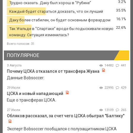
3.2%
Трудно сказать. Даку был хорош в "Рубине"
35.5%
Каждый будет стараться доказать, что он лучший
16.1%
Даку более стабилен, он будет основным форвардом
22.6%
Так Угальде в "Спартаке" вроде бы подыскивали новую
команду. Ситуация изменилась?
Всего голосов: 31
ПОПУЛЯРНОЕ
3 Августа
14482
441
Почему ЦСКА отказался от трансфера Жуана
Данные Bobsoccer.
29 Июля
22995
429
ЦСКА и новый нападающий
Еще о трансферах ЦСКА.
27 Июля
13109
265
Обляков рассказал, за счет чего ЦСКА обыграл "Балтику"
Эксперт Bobsoccer пообщался с полузащитником ЦСКА