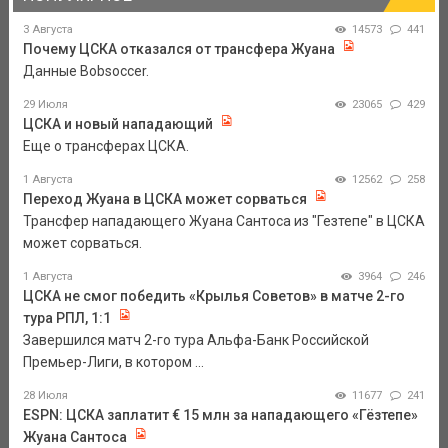
3 Августа
14573
441
Почему ЦСКА отказался от трансфера Жуана
Данные Bobsoccer.
29 Июля
23065
429
ЦСКА и новый нападающий
Еще о трансферах ЦСКА.
1 Августа
12562
258
Переход Жуана в ЦСКА может сорваться
Трансфер нападающего Жуана Сантоса из "Гезтепе" в ЦСКА
может сорваться.
1 Августа
3964
246
ЦСКА не смог победить «Крылья Советов» в матче 2-го
тура РПЛ, 1:1
Завершился матч 2-го тура Альфа-Банк Российской
Премьер-Лиги, в котором ...
28 Июля
11677
241
ESPN: ЦСКА заплатит € 15 млн за нападающего «Гёзтепе»
Жуана Сантоса