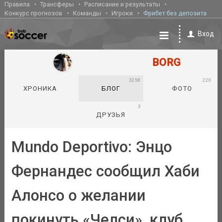
Правила
Трансферы
Расписание и результаты
Конкурс прогнозов
Команды
Игроки
Фрибет без депозита
Вход
BORG
3258
220
ХРОНИКА
БЛОГ
ФОТО
3
ДРУЗЬЯ
Mundo Deportivo: Энцо
Фернандес сообщил Хаби
Алонсо о желании
покинуть «Челси», клуб