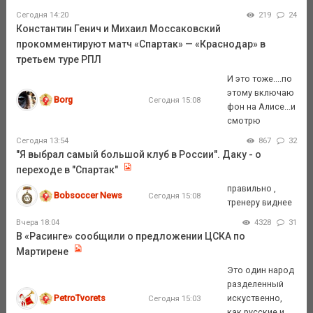
Сегодня 14:20
219
24
Константин Генич и Михаил Моссаковский
прокомментируют матч «Спартак» — «Краснодар» в
третьем туре РПЛ
И это тоже....по
этому включаю
Borg
Сегодня 15:08
фон на Алисе...и
смотрю
Сегодня 13:54
867
32
"Я выбрал самый большой клуб в России". Даку - о
переходе в "Спартак"
правильно ,
Bobsoccer News
Сегодня 15:08
тренеру виднее
Вчера 18:04
4328
31
В «Расинге» сообщили о предложении ЦСКА по
Мартирене
Это один народ
разделенный
PetroTvorets
искуственно,
Сегодня 15:03
как русские и