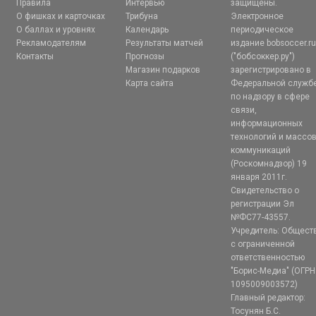
Правила
Интервью
защищены.
О фишках и карточках
Трибуна
Электронное
О баллах и уровнях
Календарь
периодическое
Рекламодателям
Результаты матчей
издание bobsoccer.r
Контакты
Прогнозы
("бобсоккер.ру")
Магазин подарков
зарегистрировано в
Карта сайта
Федеральной служб
по надзору в сфере
связи,
информационных
технологий и массо
коммуникаций
(Роскомнадзор) 19
января 2011г.
Свидетельство о
регистрации Эл
№ФС77-43557.
Учредитель: Общест
с ограниченной
ответственностью
"Борис-Медиа" (ОГРН
1095009003572)
Главный редактор:
Тосунян Б.С.