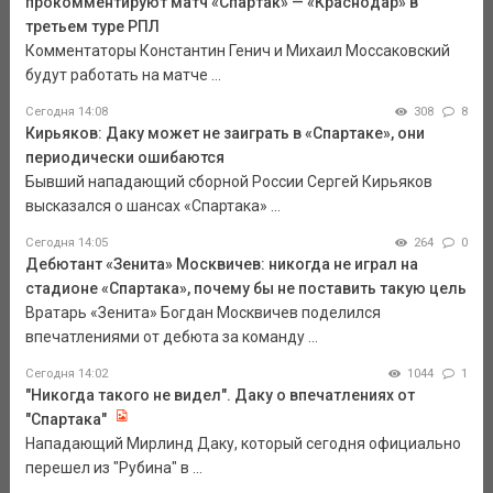
прокомментируют матч «Спартак» — «Краснодар» в
третьем туре РПЛ
Комментаторы Константин Генич и Михаил Моссаковский
будут работать на матче ...
Сегодня 14:08
308
8
Кирьяков: Даку может не заиграть в «Спартаке», они
периодически ошибаются
Бывший нападающий сборной России Сергей Кирьяков
высказался о шансах «Спартака» ...
Сегодня 14:05
264
0
Дебютант «Зенита» Москвичев: никогда не играл на
стадионе «Спартака», почему бы не поставить такую цель
Вратарь «Зенита» Богдан Москвичев поделился
впечатлениями от дебюта за команду ...
Сегодня 14:02
1044
1
"Никогда такого не видел". Даку о впечатлениях от
"Спартака"
Нападающий Мирлинд Даку, который сегодня официально
перешел из "Рубина" в ...