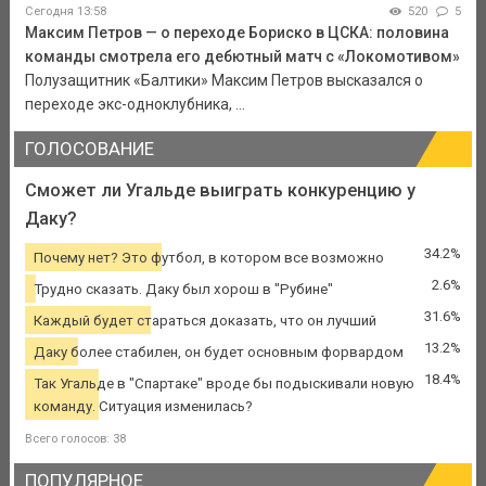
Сегодня 13:58
520
5
Максим Петров — о переходе Бориско в ЦСКА: половина
команды смотрела его дебютный матч с «Локомотивом»
Полузащитник «Балтики» Максим Петров высказался о
переходе экс-одноклубника, ...
ГОЛОСОВАНИЕ
Сможет ли Угальде выиграть конкуренцию у
Даку?
34.2%
Почему нет? Это футбол, в котором все возможно
2.6%
Трудно сказать. Даку был хорош в "Рубине"
31.6%
Каждый будет стараться доказать, что он лучший
13.2%
Даку более стабилен, он будет основным форвардом
18.4%
Так Угальде в "Спартаке" вроде бы подыскивали новую
команду. Ситуация изменилась?
Всего голосов: 38
ПОПУЛЯРНОЕ