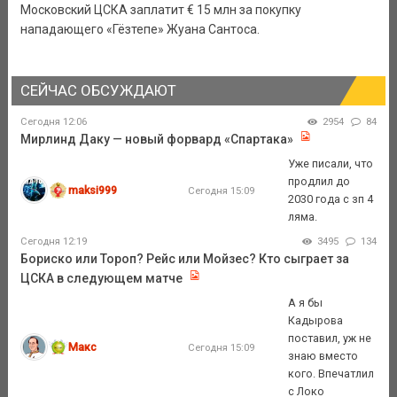
Московский ЦСКА заплатит € 15 млн за покупку
нападающего «Гёзтепе» Жуана Сантоса.
СЕЙЧАС ОБСУЖДАЮТ
Сегодня 12:06
2954
84
Мирлинд Даку — новый форвард «Спартака»
Уже писали, что
продлил до
maksi999
Сегодня 15:09
2030 года с зп 4
ляма.
Сегодня 12:19
3495
134
Бориско или Тороп? Рейс или Мойзес? Кто сыграет за
ЦСКА в следующем матче
А я бы
Кадырова
поставил, уж не
Макс
Сегодня 15:09
знаю вместо
кого. Впечатлил
с Локо