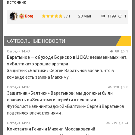
источник
Borg
28 Мая
1199
1
5 / 1
ФУТБОЛЬНЫЕ НОВОСТИ
Сегодня 14:43
88
1
Варатынов — об уходе Бориско в ЦСКА: незаменимых нет,
у «Балтики» хорошие вратари
Защитник «Балтики» Сергей Варатынов заявил, что в
команде есть замена Максиму ...
Сегодня 14:37
128
0
Защитник «Балтики» Варатынов: мы должны были
сравнять с «Зенитом» и перейти к пенальти
Футболист калининградской «Балтики» Сергей Варатынов
поделился впечатлениями ...
Сегодня 14:20
219
24
Константин Генич и Михаил Моссаковский