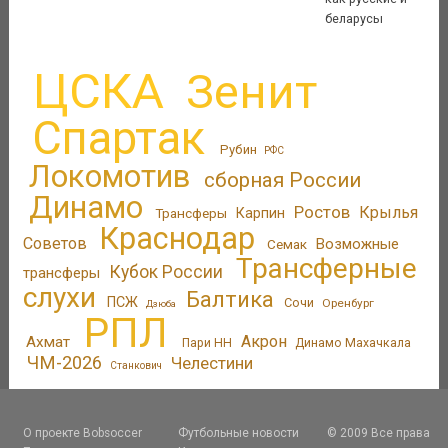
беларусы
ЦСКА
Зенит
Спартак
Рубин
РФС
Локомотив
сборная России
Динамо
Ростов
Крылья
Трансферы
Карпин
Краснодар
Советов
Возможные
Семак
Трансферные
Кубок России
трансферы
слухи
Балтика
ПСЖ
Сочи
Оренбург
Дзюба
РПЛ
Акрон
Ахмат
Пари НН
Динамо Махачкала
ЧМ-2026
Челестини
Станкович
О проекте Bobsoccer
Футбольные новости
© 2009 Все права