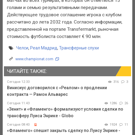
матчах во всех турнирах, в которых он отметился 15
голами и семью результативными передачами.
Действующее трудовое соглашение игрока с клубом
рассчитано до лета 2032 года. Согласно информации,
представленной на портале Transfermarkt, рыночная
стоимость футболиста составляет € 90 млн.
Челси
,
Реал Мадрид
,
Трансферные слухи
www.championat.com
ЧИТАЙТЕ ТАКЖЕ:
Сегодня 12:33
316
3
Винисиус договорился с «Реалом» о продлении
контракта — Рамон Альварес
Сегодня 11:43
1286
26
«Зенит» и «Фламенго» формализуют условия сделки по
трансферу Луиса Энрике - Globo
Сегодня 08:40
1924
11
«Фламенго» спешит закрыть сделку по Луису Энрике -