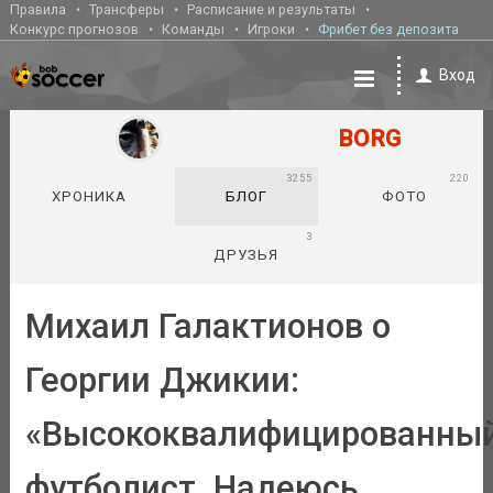
Правила
Трансферы
Расписание и результаты
Конкурс прогнозов
Команды
Игроки
Фрибет без депозита
Вход
BORG
3255
220
ХРОНИКА
БЛОГ
ФОТО
3
ДРУЗЬЯ
Михаил Галактионов о
Георгии Джикии:
«Высококвалифицированны
футболист. Надеюсь,