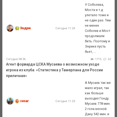
У Соболева,
Моста и т.д
улетало тоже и
не один раз. Тем
не менее
Эндрю
Сегодня 11:24
Соболев и Мост
продолжали
бить. Поэтому и
Энрике пусть
бьет, ...
Сегодня 08:36
1715
62
Агент форварда ЦСКА Мусаева о возможном уходе
игрока из клуба: «Статистика у Тамерлана для России
приличная»
А Мусаев так же
мало играл, так
как больше
выходил Гонду.
cesar
Сегодня 11:23
Мусаев 778 мин.
2 гола весной.
Даку 542 мин. и