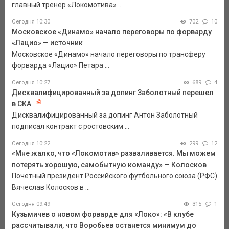
главный тренер «Локомотива» ...
Сегодня 10:30
702
10
Московское «Динамо» начало переговоры по форварду
«Лацио» — источник
Московское «Динамо» начало переговоры по трансферу
форварда «Лацио» Петара ...
Сегодня 10:27
689
4
Дисквалифицированный за допинг Заболотный перешел
в СКА
Дисквалифицированный за допинг Антон Заболотный
подписал контракт с ростовским ...
Сегодня 10:22
299
12
«Мне жалко, что «Локомотив» разваливается. Мы можем
потерять хорошую, самобытную команду» — Колосков
Почетный президент Российского футбольного союза (РФС)
Вячеслав Колосков в ...
Сегодня 09:49
315
1
Кузьмичев о новом форварде для «Локо»: «В клубе
рассчитывали, что Воробьев останется минимум до