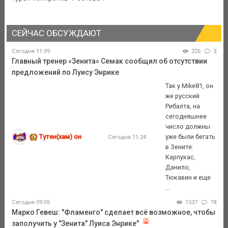
СЕЙЧАС ОБСУЖДАЮТ
Сегодня 11:09
226
3
Главный тренер «Зенита» Семак сообщил об отсутствии
предложений по Луису Энрике
Так у Mike81, он
же русский
Рибалта, на
сегодняшнее
число должны
Тутен(хам) он
уже были бегать
Сегодня 11:24
в Зените:
Карпукас,
Данило,
Тюкавин и еще
...
Сегодня 09:05
1537
78
Марко Гевеш: "Фламенго" сделает всё возможное, чтобы
заполучить у "Зенита" Луиса Энрике"