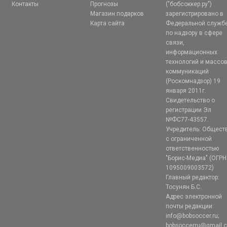
Контакты
Прогнозы
("бобсоккер.ру")
Магазин подарков
зарегистрировано в
Карта сайта
Федеральной служб
по надзору в сфере
связи,
информационных
технологий и массо
коммуникаций
(Роскомнадзор) 19
января 2011г.
Свидетельство о
регистрации Эл
№ФС77-43557.
Учредитель: Общест
с ограниченной
ответственностью
"Борис-Медиа" (ОГРН
1095009003572)
Главный редактор:
Тосунян Б.С.
Адрес электронной
почты редакции:
info@bobsoccer.ru;
bobsoccerru@gmail.