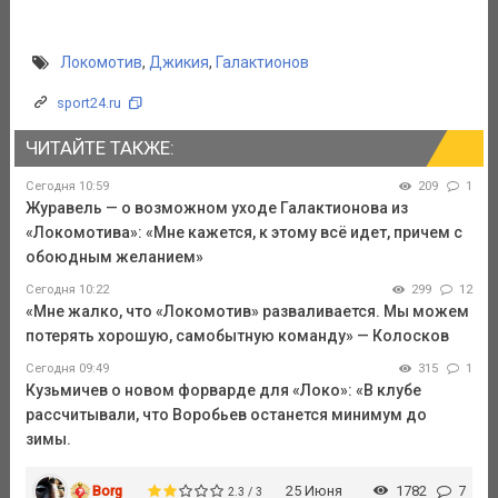
Локомотив
,
Джикия
,
Галактионов
sport24.ru
ЧИТАЙТЕ ТАКЖЕ:
Сегодня 10:59
209
1
Журавель — о возможном уходе Галактионова из
«Локомотива»: «Мне кажется, к этому всё идет, причем с
обоюдным желанием»
Сегодня 10:22
299
12
«Мне жалко, что «Локомотив» разваливается. Мы можем
потерять хорошую, самобытную команду» — Колосков
Сегодня 09:49
315
1
Кузьмичев о новом форварде для «Локо»: «В клубе
рассчитывали, что Воробьев останется минимум до
зимы.
Borg
25 Июня
1782
7
2.3 / 3