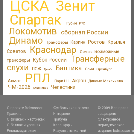
ЦСКА
Зенит
Спартак
Рубин
РФС
Локомотив
сборная России
Динамо
Ростов
Крылья
Трансферы
Карпин
Краснодар
Советов
Возможные
Семак
Трансферные
Кубок России
трансферы
слухи
Балтика
ПСЖ
Сочи
Оренбург
Дзюба
РПЛ
Акрон
Ахмат
Пари НН
Динамо Махачкала
ЧМ-2026
Челестини
Станкович
О проекте Bobsoccer
Футбольные новости
© 2009 Все права
Правила
Интервью
защищены.
О фишках и карточках
Трибуна
Электронное
О баллах и уровнях
Календарь
периодическое
Рекламодателям
Результаты матчей
издание bobsoccer.r