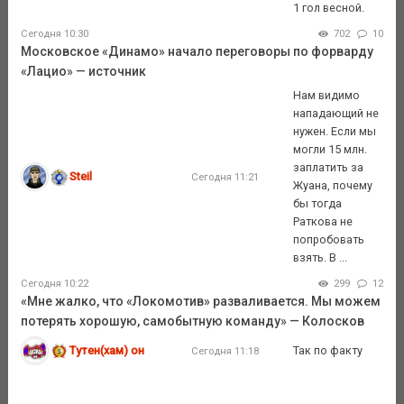
1 гол весной.
Сегодня 10:30
702
10
Московское «Динамо» начало переговоры по форварду
«Лацио» — источник
Нам видимо
нападающий не
нужен. Если мы
могли 15 млн.
заплатить за
Steil
Сегодня 11:21
Жуана, почему
бы тогда
Раткова не
попробовать
взять. В ...
Сегодня 10:22
299
12
«Мне жалко, что «Локомотив» разваливается. Мы можем
потерять хорошую, самобытную команду» — Колосков
Тутен(хам) он
Так по факту
Сегодня 11:18