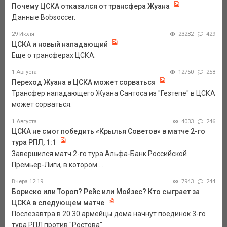
Почему ЦСКА отказался от трансфера Жуана
Данные Bobsoccer.
29 Июля
23282
429
ЦСКА и новый нападающий
Еще о трансферах ЦСКА.
1 Августа
12750
258
Переход Жуана в ЦСКА может сорваться
Трансфер нападающего Жуана Сантоса из "Гезтепе" в ЦСКА
может сорваться.
1 Августа
4033
246
ЦСКА не смог победить «Крылья Советов» в матче 2-го
тура РПЛ, 1:1
Завершился матч 2-го тура Альфа-Банк Российской
Премьер-Лиги, в котором ...
Вчера 12:19
7943
244
Бориско или Тороп? Рейс или Мойзес? Кто сыграет за
ЦСКА в следующем матче
Послезавтра в 20.30 армейцы дома начнут поединок 3-го
тура РПЛ против "Ростова".