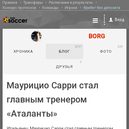
Правила
Трансферы
Расписание и результаты
Конкурс прогнозов
Команды
Игроки
Фрибет без депозита
Вход
BORG
3257
220
ХРОНИКА
БЛОГ
ФОТО
3
ДРУЗЬЯ
Маурицио Сарри стал
главным тренером
«Аталанты»
Итальянец Маурицио Сарри стал главным тренером