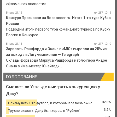
«Фламенго» оповестил ...
Вчера 21:13
287
5
Конкурс Прогнозов на Bobsoccer.ru. Итоги 1-го тура Кубка
России
Подводим итоги первого тура командного турнира по Кубку
России в Конкурсе ...
Вчера 21:11
217
0
Зарплаты Рашфорда и Онана в «МЮ» выросли на 25% из-
за выхода в Лигу чемпионов — Telegraph
Оклады форварда Маркуса Рашфорда и голкипера Андре
Онана в «Манчестер Юнайтед» ...
ГОЛОСОВАНИЕ
Сможет ли Угальде выиграть конкуренцию у
Даку?
32.3%
Почему нет? Это футбол, в котором все возможно
3.2%
Трудно сказать. Даку был хорош в "Рубине"