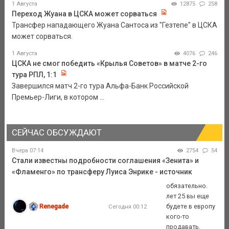
1 Августа
12875
258
Переход Жуана в ЦСКА может сорваться
Трансфер нападающего Жуана Сантоса из "Гезтепе" в ЦСКА
может сорваться.
1 Августа
4076
246
ЦСКА не смог победить «Крылья Советов» в матче 2-го
тура РПЛ, 1:1
Завершился матч 2-го тура Альфа-Банк Российской
Премьер-Лиги, в котором ...
СЕЙЧАС ОБСУЖДАЮТ
Вчера 07:14
2754
54
Стали известны подробности соглашения «Зенита» и
«Фламенго» по трансферу Луиса Энрике - источник
обязательно.
лет 25 вы еще
Renegade
будете в европу
Сегодня 00:12
кого-то
продавать.