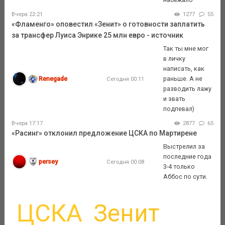
Вчера 22:21
1277
55
«Фламенго» оповестил «Зенит» о готовности заплатить
за трансфер Луиса Энрике 25 млн евро - источник
Так ты мне мог
в личку
написать, как
Renegade
раньше. А не
Сегодня 00:11
разводить лажу
и звать
подпевал)
Вчера 17:17
2877
65
«Расинг» отклонил предложение ЦСКА по Мартирене
Выстрелил за
последние года
persey
Сегодня 00:08
3-4 только
Аббос по сути.
ЦСКА
Зенит