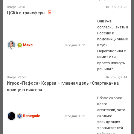
Вчера 23:31
999
26
ЦСКА и трансферы
Они уже
согласны ехать в
Россию и
подсанкционный
Макс
клуб?
Сегодня 00:11
Переговорили с
ними? Или
просто ляпнуть
решили?
Вчера 22:58
766
14
Игрок «Пафоса» Коррея — главная цель «Спартака» на
позицию вингера
Вброс скорее
всего
агентский, зато
Renegade
сколько
Сегодня 00:11
завидующих
злопыхателей
набежало