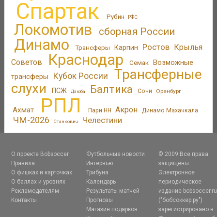
Спартак
Рубин
РФС
Локомотив
сборная России
Динамо
Ростов
Крылья
Трансферы
Карпин
Краснодар
Советов
Возможные
Семак
Трансферные
Кубок России
трансферы
слухи
Балтика
ПСЖ
Сочи
Оренбург
Дзюба
РПЛ
Акрон
Ахмат
Пари НН
Динамо Махачкала
ЧМ-2026
Челестини
Станкович
О проекте Bobsoccer
Футбольные новости
© 2009 Все права
Правила
Интервью
защищены.
О фишках и карточках
Трибуна
Электронное
О баллах и уровнях
Календарь
периодическое
Рекламодателям
Результаты матчей
издание bobsoccer.r
Контакты
Прогнозы
("бобсоккер.ру")
Магазин подарков
зарегистрировано в