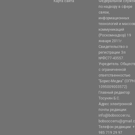
Карта сайта
Федеральной служб
по надзору в сфере
связи,
информационных
технологий и массо
коммуникаций
(Роскомнадзор) 19
января 2011г.
Свидетельство о
регистрации Эл
№ФС77-43557.
Учредитель: Общест
с ограниченной
ответственностью
"Борис-Медиа" (ОГРН
1095009003572)
Главный редактор:
Тосунян Б.С.
Адрес электронной
почты редакции:
info@bobsoccer.ru;
bobsoccerru@gmail.
Телефон редакции: +
985 719 29 97