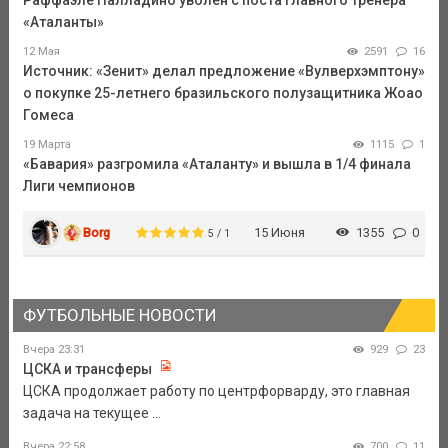
«Аталанты»
12 Мая
2591
16
Источник: «Зенит» делал предложение «Вулверхэмптону»
о покупке 25-летнего бразильского полузащитника Жоао
Гомеса
19 Марта
1115
1
«Бавария» разгромила «Аталанту» и вышла в 1/4 финала
Лиги чемпионов
Borg
15 Июня
1355
0
5 / 1
ФУТБОЛЬНЫЕ НОВОСТИ
Вчера 23:31
929
23
ЦСКА и трансферы
ЦСКА продолжает работу по центрфорварду, это главная
задача на текущее ...
Вчера 22:58
700
11