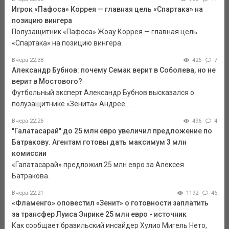
Игрок «Пафоса» Коррея — главная цель «Спартака» на
позицию вингера
Полузащитник «Пафоса» Жоау Коррея — главная цель
«Спартака» на позицию вингера.
Вчера 22:38
426
7
Александр Бубнов: почему Семак верит в Соболева, но не
верит в Мостового?
Футбольный эксперт Александр Бубнов высказался о
полузащитнике «Зенита» Андрее ...
Вчера 22:26
496
4
"Галатасарай" до 25 млн евро увеличил предложение по
Батракову. Агентам готовы дать максимум 3 млн
комиссии
«Галатасарай» предложил 25 млн евро за Алексея
Батракова.
Вчера 22:21
1192
46
«Фламенго» оповестил «Зенит» о готовности заплатить
за трансфер Луиса Энрике 25 млн евро - источник
Как сообщает бразильский инсайдер Хулио Мигель Нето,