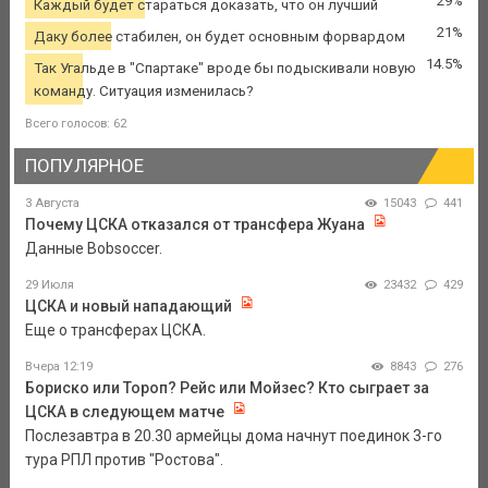
29%
Каждый будет стараться доказать, что он лучший
21%
Даку более стабилен, он будет основным форвардом
14.5%
Так Угальде в "Спартаке" вроде бы подыскивали новую
команду. Ситуация изменилась?
Всего голосов: 62
ПОПУЛЯРНОЕ
3 Августа
15043
441
Почему ЦСКА отказался от трансфера Жуана
Данные Bobsoccer.
29 Июля
23432
429
ЦСКА и новый нападающий
Еще о трансферах ЦСКА.
Вчера 12:19
8843
276
Бориско или Тороп? Рейс или Мойзес? Кто сыграет за
ЦСКА в следующем матче
Послезавтра в 20.30 армейцы дома начнут поединок 3-го
тура РПЛ против "Ростова".