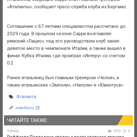
«Аталанты», сообщает пресс‑служба клуба из Бергамо.
Соглашение с 67‑летним специалистом рассчитано до
2029 года. В прошлом сезоне Сарри возглавлял
римский «Лацио», под его руководством клуб занял
девятое место в чемпионате Италии, а также вышел в
финал Кубка Италии, где проиграл «Интеру» со счетом
0:2.
Ранее итальянец был главным тренером «Челси», а
также итальянских «Эмполи», «Наполи» и «Ювентуса».
Аталанта
matchtv.ru
ЧИТАЙТЕ ТАКЖЕ:
9 Июня
1070
0
Раффаэле Палладино уволен с поста главного тренера