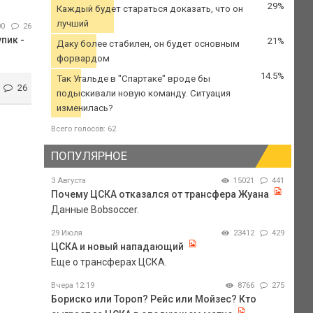
29%
Каждый будет стараться доказать, что он
лучший
00
26
пик -
21%
Даку более стабилен, он будет основным
форвардом
14.5%
Так Угальде в "Спартаке" вроде бы
26
подыскивали новую команду. Ситуация
изменилась?
Всего голосов: 62
ПОПУЛЯРНОЕ
3 Августа
15021
441
Почему ЦСКА отказался от трансфера Жуана
Данные Bobsoccer.
29 Июля
23412
429
ЦСКА и новый нападающий
Еще о трансферах ЦСКА.
Вчера 12:19
8766
275
Бориско или Тороп? Рейс или Мойзес? Кто