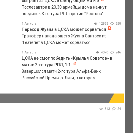
сыграет за ЦСКА в следующем матче
Послезавтра в 20.30 армейцы дома начнут
поединок 3-го тура РПЛ против "Ростова".
1 Августа
12855
258
Переход Жуана в ЦСКА может сорваться
Трансфер нападающего Жуана Сантоса из
"Гезтепе" в ЦСКА может сорваться.
1 Августа
4070
246
ЦСКА не смог победить «Крылья Советов» в
матче 2-го тура РПЛ, 1:1
Завершился матч 2-го тура Альфа-Банк
Российской Премьер-Лиги, в котором ...
513
24