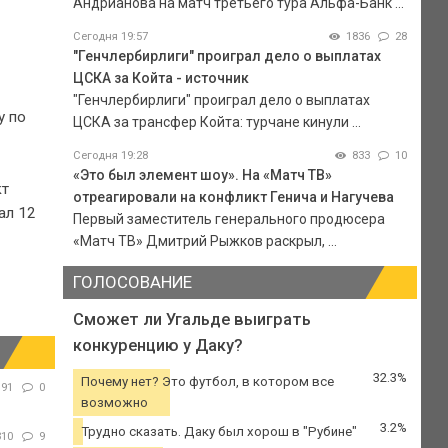
Андрианова на матч третьего тура Альфа-Банк ...
Сегодня 19:57
1836
28
"Генчлербирлиги" проиграл дело о выплатах
ЦСКА за Койта - источник
"Генчлербирлиги" проиграл дело о выплатах
у по
ЦСКА за трансфер Койта: турчане кинули ...
Сегодня 19:28
833
10
«Это был элемент шоу». На «Матч ТВ»
кт
отреагировали на конфликт Генича и Нагучева
ал 12
Первый заместитель генерального продюсера
«Матч ТВ» Дмитрий Рыжков раскрыл, ...
ГОЛОСОВАНИЕ
Сможет ли Угальде выиграть
конкуренцию у Даку?
32.3%
Почему нет? Это футбол, в котором все
91
0
возможно
3.2%
Трудно сказать. Даку был хорош в "Рубине"
310
9