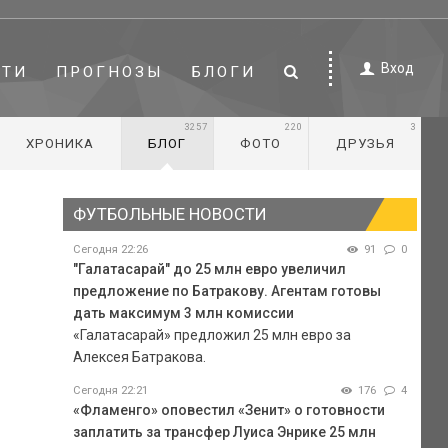
Вход
СТИ
ПРОГНОЗЫ
БЛОГИ
3257
220
3
ХРОНИКА
БЛОГ
ФОТО
ДРУЗЬЯ
ФУТБОЛЬНЫЕ НОВОСТИ
Сегодня 22:26
91
0
"Галатасарай" до 25 млн евро увеличил
предложение по Батракову. Агентам готовы
дать максимум 3 млн комиссии
«Галатасарай» предложил 25 млн евро за
Алексея Батракова.
Сегодня 22:21
176
4
«Фламенго» оповестил «Зенит» о готовности
заплатить за трансфер Луиса Энрике 25 млн