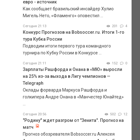
евро - источник
Как сообщает бразильский инсайдер Хулио
Мигель Нето, «Фламенго» оповестил ...
Сегодня 21:13
201
4
Конкурс Прогнозов на Bobsoccer.ru. Итоги 1-го
тура Кубка России
Подводим итоги первого тура командного
турнира по Кубку России в Конкурсе ...
Сегодня 21:11
152
0
Зарплаты Рашфорда и Онана в «МЮ» выросли
на 25% из-за выхода в Лигу чемпионов —
Telegraph
Оклады форварда Маркуса Рашфорда и
голкипера Андре Онана в «Манчестер Юнайтед»
...
Сегодня 20:56
502
12
"Родину" ждет разгром от "Зенита". Прогноз на
матч
Прогноз обозревателя Bobsoccer.ru Алексея