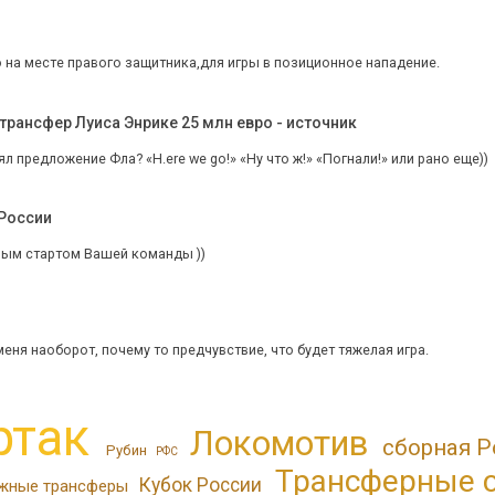
 на месте правого защитника,для игры в позиционное нападение.
трансфер Луиса Энрике 25 млн евро - источник
ял предложение Фла? «H.ere we go!» «Ну что ж!» «Погнали!» или рано еще))
 России
чным стартом Вашей команды ))
меня наоборот, почему то предчувствие, что будет тяжелая игра.
ртак
Локомотив
сборная Р
Рубин
РФС
Трансферные 
Кубок России
жные трансферы