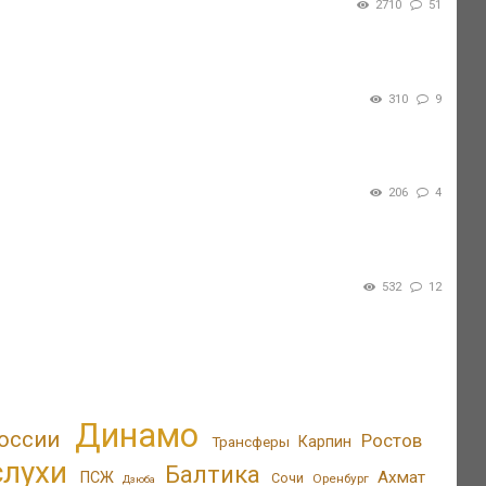
2710
51
310
9
206
4
532
12
Динамо
оссии
Ростов
Трансферы
Карпин
слухи
Балтика
Ахмат
ПСЖ
Сочи
Оренбург
Дзюба