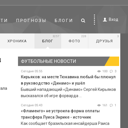
Вход
СТИ
ПРОГНОЗЫ
БЛОГИ
3257
220
3
ХРОНИКА
БЛОГ
ФОТО
ДРУЗЬЯ
в
ФУТБОЛЬНЫЕ НОВОСТИ
Сегодня 05:55
100
3
Кирьяков: на месте Тюкавина любый бы плюнул
в руководство «Динамо» и ушёл
тала
Бывший нападающий «Динамо» Сергей Кирьяков
высказался об игре форварда ...
Сегодня 05:43
161
1
«Фламенго» не устроила форма оплаты
трансфера Луиса Энрике - источник
Как сообщает бразильская инсайдерша Раиса