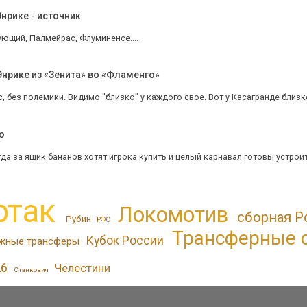
нрике - источник
ующий, Палмейрас, Флуминенсе....
нрике из «Зенита» во «Фламенго»
, без полемики. Видимо "близко" у каждого свое. Вот у Касагранде близко
o
да за ящик бананов хотят игрока купить и целый карнавал готовы устроит
ртак
Локомотив
сборная Р
Рубин
РФС
Трансферные 
Кубок России
жные трансферы
26
Челестини
Станкович