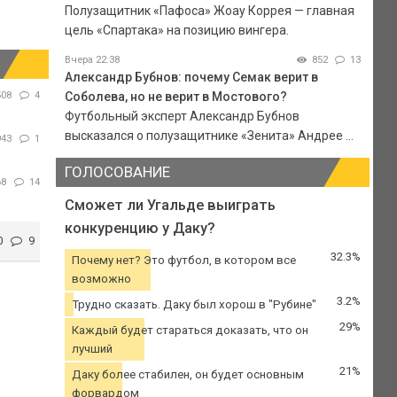
Полузащитник «Пафоса» Жоау Коррея — главная
цель «Спартака» на позицию вингера.
Вчера 22:38
852
13
Александр Бубнов: почему Семак верит в
Соболева, но не верит в Мостового?
508
4
Футбольный эксперт Александр Бубнов
высказался о полузащитнике «Зенита» Андрее ...
943
1
ГОЛОСОВАНИЕ
68
14
Сможет ли Угальде выиграть
конкуренцию у Даку?
0
9
32.3%
Почему нет? Это футбол, в котором все
возможно
3.2%
Трудно сказать. Даку был хорош в "Рубине"
29%
Каждый будет стараться доказать, что он
лучший
21%
Даку более стабилен, он будет основным
форвардом