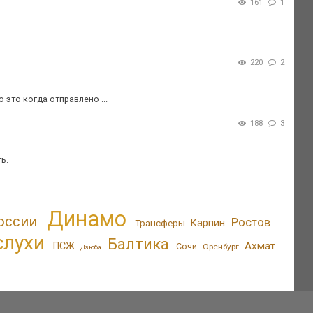
161
1
220
2
 это когда отправлено ...
188
3
ь.
Динамо
оссии
Ростов
Трансферы
Карпин
слухи
Балтика
Ахмат
ПСЖ
Сочи
Оренбург
Дзюба