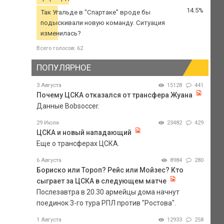
14.5%
Так Угальде в "Спартаке" вроде бы
подыскивали новую команду. Ситуация
изменилась?
Всего голосов: 62
ПОПУЛЯРНОЕ
3 Августа
15128
441
Почему ЦСКА отказался от трансфера Жуана
Данные Bobsoccer.
29 Июля
23482
429
ЦСКА и новый нападающий
Еще о трансферах ЦСКА.
6 Августа
8984
280
Бориско или Тороп? Рейс или Мойзес? Кто
сыграет за ЦСКА в следующем матче
Послезавтра в 20.30 армейцы дома начнут
поединок 3-го тура РПЛ против "Ростова".
1 Августа
12933
258