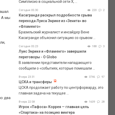
Симплисио в социальной сети Х, ...
Сегодня 05:30
220
2
ашал.
Касагранде раскрыл подробности срыва
. А мы
перехода Луиса Энрике из «Зенита» во
«Фламенго»
Бразильский журналист и инсайдер Вене
Касагранде объяснил ситуацию со срывом ...
ли,
Сегодня 05:23
188
3
Луис Энрике и «Фламенго» завершили
переговоры - O Globo
В заявлении представители нападающего
сообщили о «событиях, которые помешали ...
Вчера 23:31
3746
97
ЦСКА и трансферы
ЦСКА продолжает работу по центрфорварду, это
главная задача на текущее ...
ло два
Вчера 22:58
1609
28
Игрок «Пафоса» Коррея — главная цель
«Спартака» на позицию вингера