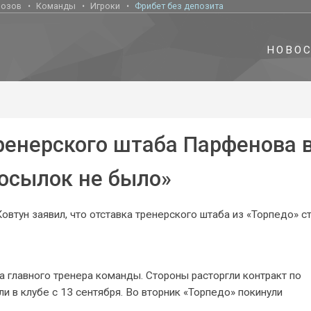
нозов
Команды
Игроки
Фрибет без депозита
НОВО
ренерского штаба Парфенова 
посылок не было»
тун заявил, что отставка тренерского штаба из «Торпедо» с
а главного тренера команды. Стороны расторгли контракт по
 в клубе с 13 сентября. Во вторник «Торпедо» покинули