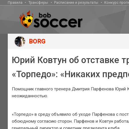
Правила
Трансферы
Расписание и результаты
Конкурс прог
BORG
Юрий Ковтун об отставке т
«Торпедо»: «Никаких пред
Помощник главного тренера Дмитрия Парфенова Юрий Ков
неожиданностью.
«Торпедо» в среду объявило об уходе Парфенова с пост
обоюдному согласию сторон. Парфенов и Ковтун работали
генеральный директор и советник президента клуба.