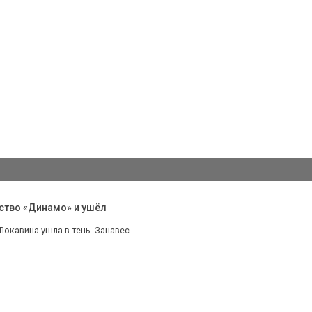
ство «Динамо» и ушёл
юкавина ушла в тень. Занавес.