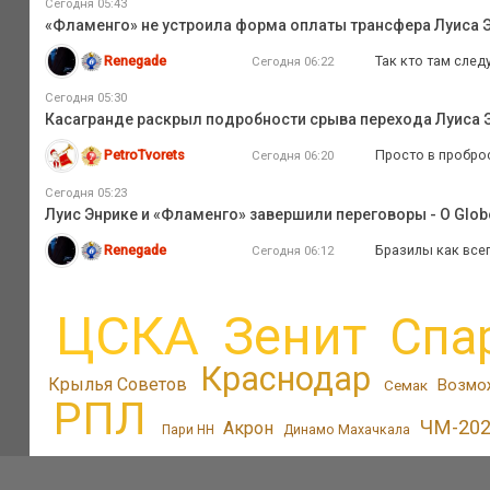
Сегодня 05:43
«Фламенго» не устроила форма оплаты трансфера Луиса Э
Renegade
Так кто там след
Сегодня 06:22
Сегодня 05:30
Касагранде раскрыл подробности срыва перехода Луиса Э
PetroTvorets
Просто в проброс
Сегодня 06:20
Сегодня 05:23
Луис Энрике и «Фламенго» завершили переговоры - O Glob
Renegade
Бразилы как всег
Сегодня 06:12
ЦСКА
Зенит
Спа
Краснодар
Крылья Советов
Возмо
Семак
РПЛ
ЧМ-20
Акрон
Пари НН
Динамо Махачкала