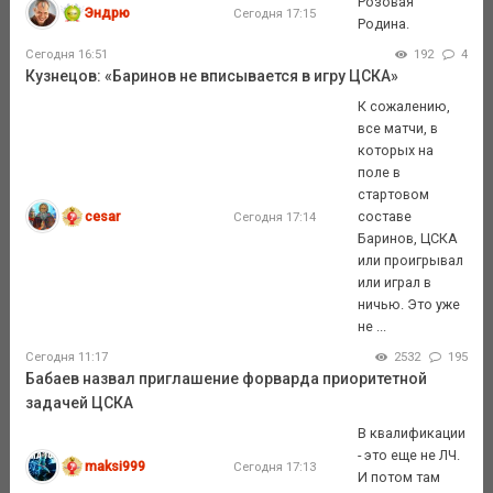
Розовая
Эндрю
Сегодня 17:15
Родина.
Сегодня 16:51
192
4
Кузнецов: «Баринов не вписывается в игру ЦСКА»
К сожалению,
все матчи, в
которых на
поле в
стартовом
cesar
составе
Сегодня 17:14
Баринов, ЦСКА
или проигрывал
или играл в
ничью. Это уже
не ...
Сегодня 11:17
2532
195
Бабаев назвал приглашение форварда приоритетной
задачей ЦСКА
В квалификации
- это еще не ЛЧ.
maksi999
Сегодня 17:13
И потом там