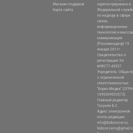
Магазин подарков
зарегистрировано в
Карта сайта
Федеральной служб
по надзору в сфере
связи,
информационных
технологий и массо
коммуникаций
(Роскомнадзор) 19
января 2011г.
Свидетельство о
регистрации Эл
№ФС77-43557.
Учредитель: Общест
с ограниченной
ответственностью
"Борис-Медиа" (ОГРН
1095009003572)
Главный редактор:
Тосунян Б.С.
Адрес электронной
почты редакции:
info@bobsoccer.ru;
bobsoccerru@gmail.