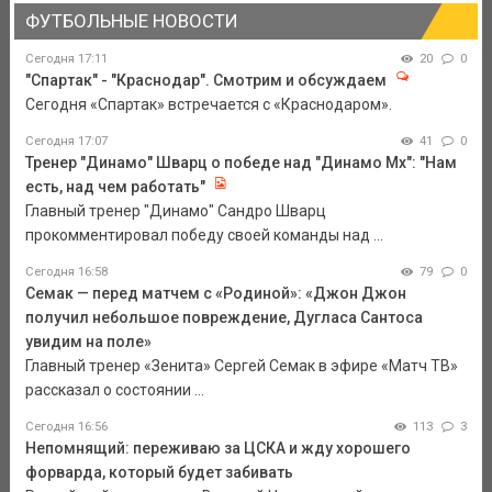
ФУТБОЛЬНЫЕ НОВОСТИ
Сегодня 17:11
20
0
"Спартак" - "Краснодар". Смотрим и обсуждаем
Сегодня «Спартак» встречается с «Краснодаром».
Сегодня 17:07
41
0
Тренер "Динамо" Шварц о победе над "Динамо Мх": "Нам
есть, над чем работать"
Главный тренер "Динамо" Сандро Шварц
прокомментировал победу своей команды над ...
Сегодня 16:58
79
0
Семак — перед матчем с «Родиной»: «Джон Джон
получил небольшое повреждение, Дугласа Сантоса
увидим на поле»
Главный тренер «Зенита» Сергей Семак в эфире «Матч ТВ»
рассказал о состоянии ...
Сегодня 16:56
113
3
Непомнящий: переживаю за ЦСКА и жду хорошего
форварда, который будет забивать