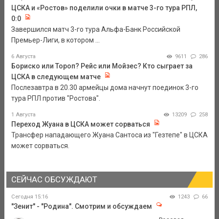
ЦСКА и «Ростов» поделили очки в матче 3-го тура РПЛ,
0:0
Завершился матч 3-го тура Альфа-Банк Российской
Премьер-Лиги, в котором ...
6 Августа
9611
286
Бориско или Тороп? Рейс или Мойзес? Кто сыграет за
ЦСКА в следующем матче
Послезавтра в 20.30 армейцы дома начнут поединок 3-го
тура РПЛ против "Ростова".
1 Августа
13209
258
Переход Жуана в ЦСКА может сорваться
Трансфер нападающего Жуана Сантоса из "Гезтепе" в ЦСКА
может сорваться.
СЕЙЧАС ОБСУЖДАЮТ
Сегодня 15:16
1243
66
"Зенит" - "Родина". Смотрим и обсуждаем