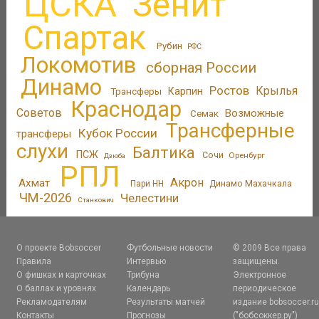
ЦСКА
Зенит
Спартак
Рубин
РФС
Локомотив
сборная России
Динамо
Ростов
Крылья
Трансферы
Карпин
Краснодар
Советов
Возможные
Семак
Трансферные
Кубок России
трансферы
слухи
Балтика
ПСЖ
Сочи
Оренбург
Дзюба
РПЛ
Акрон
Ахмат
Пари НН
Динамо Махачкала
ЧМ-2026
Челестини
Станкович
О проекте Bobsoccer
Футбольные новости
© 2009 Все права
Правила
Интервью
защищены.
О фишках и карточках
Трибуна
Электронное
О баллах и уровнях
Календарь
периодическое
Рекламодателям
Результаты матчей
издание bobsoccer.r
Контакты
Прогнозы
("бобсоккер.ру")