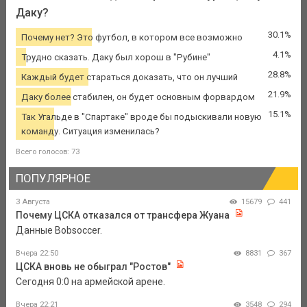
Даку?
30.1%
Почему нет? Это футбол, в котором все возможно
4.1%
Трудно сказать. Даку был хорош в "Рубине"
28.8%
Каждый будет стараться доказать, что он лучший
21.9%
Даку более стабилен, он будет основным форвардом
15.1%
Так Угальде в "Спартаке" вроде бы подыскивали новую
команду. Ситуация изменилась?
Всего голосов: 73
ПОПУЛЯРНОЕ
3 Августа
15679
441
Почему ЦСКА отказался от трансфера Жуана
Данные Bobsoccer.
Вчера 22:50
8831
367
ЦСКА вновь не обыграл "Ростов"
Сегодня 0:0 на армейской арене.
Вчера 22:21
3548
294