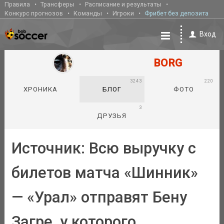
Правила
Трансферы
Расписание и результаты
Конкурс прогнозов
Команды
Игроки
Фрибет без депозита
Вход
BORG
3243
220
ХРОНИКА
БЛОГ
ФОТО
3
ДРУЗЬЯ
Источник: Всю выручку с
билетов матча «Шинник»
— «Урал» отправят Бену
Загре, у которого