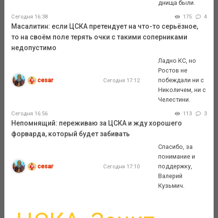
днища были.
Сегодня 16:38
175
4
Масалитин: если ЦСКА претендует на что-то серьёзное,
то на своём поле терять очки с такими соперниками
недопустимо
Ладно КС, но
Ростов не
cesar
побеждали ни с
Сегодня 17:12
Николичем, ни с
Челестини.
Сегодня 16:56
113
3
Непомнящий: переживаю за ЦСКА и жду хорошего
форварда, который будет забивать
Спасибо, за
понимание и
cesar
поддержку,
Сегодня 17:10
Валерий
Кузьмич.