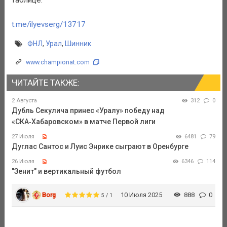
t.me/ilyevserg/13717
ФНЛ
,
Урал
,
Шинник
www.championat.com
ЧИТАЙТЕ ТАКЖЕ:
2 Августа
312
0
Дубль Секулича принес «Уралу» победу над
«СКА‑Хабаровском» в матче Первой лиги
27 Июля
6481
79
Дуглас Сантос и Луис Энрике сыграют в Оренбурге
26 Июля
6346
114
"Зенит" и вертикальный футбол
Borg
10 Июля 2025
888
0
5 / 1