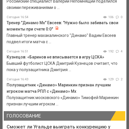
Российский специалист Валерий Непомнящий поделился
своими переживаниями о ...
Сегодня 16:54
106
0
Тренер "Динамо Мх" Евсеев: "Нужно было забивать свои
моменты при счете 0:0"
Главный тренер махакалинского "Динамо" Вадим Евсеев
подвел итоги матча с ...
Сегодня 16:51
192
4
Кузнецов: «Баринов не вписывается в игру ЦСКА»
Бывший футболист ЦСКА Дмитрий Кузнецов считает, что
пока у полузащитника Дмитрия ...
Сегодня 16:43
129
2
Полузащитник «Динамо» Маринкин признан лучшим
игроком матча РПЛ с «Динамо» Мх
Полузащитник московского «Динамо» Тимофей Маринкин
признан лучшим игроком ...
ГОЛОСОВАНИЕ
Сможет ли Угальде выиграть конкуренцию у