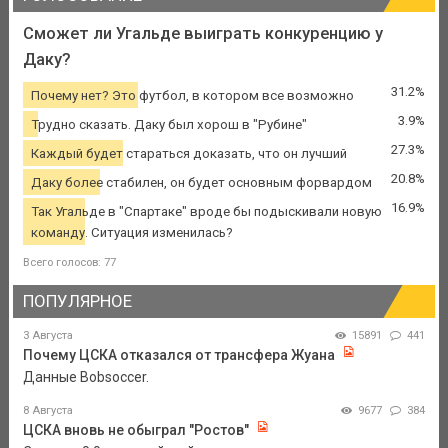
Сможет ли Угальде выиграть конкуренцию у
Даку?
31.2%
Почему нет? Это футбол, в котором все возможно
3.9%
Трудно сказать. Даку был хорош в "Рубине"
27.3%
Каждый будет стараться доказать, что он лучший
20.8%
Даку более стабилен, он будет основным форвардом
16.9%
Так Угальде в "Спартаке" вроде бы подыскивали новую
команду. Ситуация изменилась?
Всего голосов: 77
ПОПУЛЯРНОЕ
3 Августа
15891
441
Почему ЦСКА отказался от трансфера Жуана
Данные Bobsoccer.
8 Августа
9677
384
ЦСКА вновь не обыграл "Ростов"