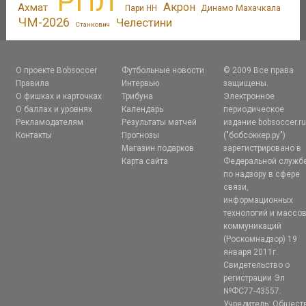
РПЛ
Акрон
Ахмат
Динамо Махачкала
Пари НН
ЧМ-2026
Челестини
Станкович
О проекте Bobsoccer
Футбольные новости
© 2009 Все права
Правила
Интервью
защищены.
О фишках и карточках
Трибуна
Электронное
О баллах и уровнях
Календарь
периодическое
Рекламодателям
Результаты матчей
издание bobsoccer.r
Контакты
Прогнозы
("бобсоккер.ру")
Магазин подарков
зарегистрировано в
Карта сайта
Федеральной служб
по надзору в сфере
связи,
информационных
технологий и массо
коммуникаций
(Роскомнадзор) 19
января 2011г.
Свидетельство о
регистрации Эл
№ФС77-43557.
Учредитель: Общест