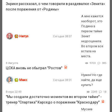
Энрике рассказал, о чем говорили в раздевалке «Зенита»
после поражения от «Родины»
А мне кажется
наоборот, это
Подина в
первом тайме
Harrys
Зенит
Сегодня 08:07
недооценила.
Во втором все
встала на
места.
8 Августа
9703
385
ЦСКА вновь не обыграл "Ростов"
Нужен! Но где
Макс
найти, да еще
Сегодня 08:01
купить?
Вчера 22:49
2249
18
"Мы создали достаточно моментов во втором тайме" -
тренер "Спартака" Карседо о поражении "Краснодару"
Мусаев