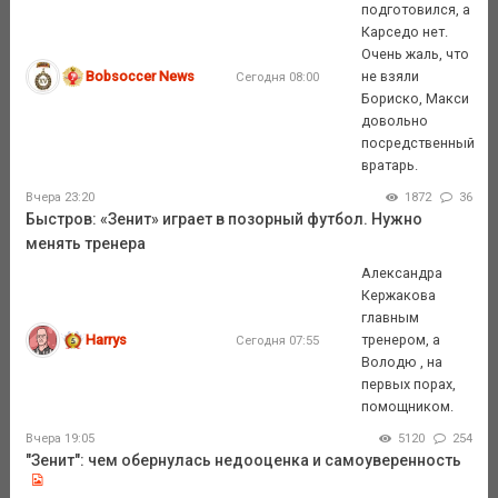
подготовился, а
Карседо нет.
Очень жаль, что
Bobsoccer News
не взяли
Сегодня 08:00
Бориско, Макси
довольно
посредственный
вратарь.
Вчера 23:20
1872
36
Быстров: «Зенит» играет в позорный футбол. Нужно
менять тренера
Александра
Кержакова
главным
Harrys
тренером, а
Сегодня 07:55
Володю , на
первых порах,
помощником.
Вчера 19:05
5120
254
"Зенит": чем обернулась недооценка и самоуверенность