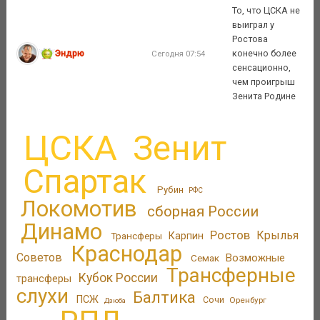
То, что ЦСКА не
выиграл у
Ростова
Эндрю
конечно более
Сегодня 07:54
сенсационно,
чем проигрыш
Зенита Родине
ЦСКА
Зенит
Спартак
Рубин
РФС
Локомотив
сборная России
Динамо
Ростов
Крылья
Трансферы
Карпин
Краснодар
Советов
Возможные
Семак
Трансферные
Кубок России
трансферы
слухи
Балтика
ПСЖ
Сочи
Оренбург
Дзюба