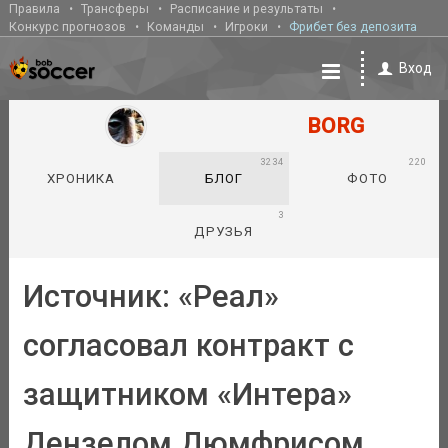
Правила
Трансферы
Расписание и результаты
Конкурс прогнозов
Команды
Игроки
Фрибет без депозита
Вход
BORG
3234
220
ХРОНИКА
БЛОГ
ФОТО
3
ДРУЗЬЯ
Источник: «Реал»
согласовал контракт с
защитником «Интера»
Дензелом Дюмфрисом