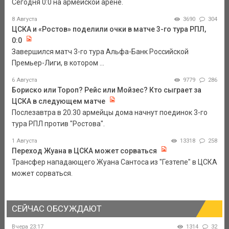
Сегодня 0:0 на армейской арене.
8 Августа
3690
304
ЦСКА и «Ростов» поделили очки в матче 3-го тура РПЛ,
0:0
Завершился матч 3-го тура Альфа-Банк Российской
Премьер-Лиги, в котором ...
6 Августа
9779
286
Бориско или Тороп? Рейс или Мойзес? Кто сыграет за
ЦСКА в следующем матче
Послезавтра в 20.30 армейцы дома начнут поединок 3-го
тура РПЛ против "Ростова".
1 Августа
13318
258
Переход Жуана в ЦСКА может сорваться
Трансфер нападающего Жуана Сантоса из "Гезтепе" в ЦСКА
может сорваться.
СЕЙЧАС ОБСУЖДАЮТ
Вчера 23:17
1314
32