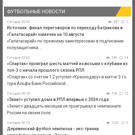
ФУТБОЛЬНЫЕ НОВОСТИ
Сегодня 05:55
347
1
Источник: финал переговоров по переходу Батракова в
«Галатасарай» намечен на 10 августа
«Галатасарай» по-прежнему заинтересован в подписании
полузащитника ...
Сегодня 03:03
740
14
«Спартак» проиграл шесть матчей из восьми с клубами из
топ-3 с начала прошлого сезона РПЛ
«Спартак» со счётом 1:2 уступил «Краснодару» в матче 3-го
тура Альфа-Банк Российской ...
Сегодня 00:18
718
12
«Зенит» уступил дома в РПЛ впервые с 2024 года
«Зенит» двадцать месяцев не проигрывал в чемпионате
России на своем поле.
Сегодня 00:13
1221
5
Деревенский футбол чемпиона - экс-тренер