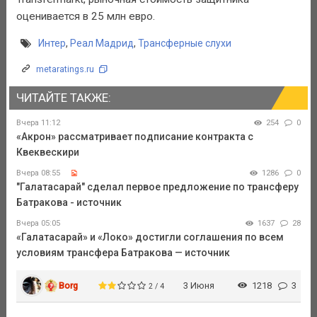
оценивается в 25 млн евро.
Интер
,
Реал Мадрид
,
Трансферные слухи
metaratings.ru
ЧИТАЙТЕ ТАКЖЕ:
Вчера 11:12
254
0
«Акрон» рассматривает подписание контракта с
Квеквескири
Вчера 08:55
1286
0
"Галатасарай" сделал первое предложение по трансферу
Батракова - источник
Вчера 05:05
1637
28
«Галатасарай» и «Локо» достигли соглашения по всем
условиям трансфера Батракова — источник
Borg
3 Июня
1218
3
2 / 4