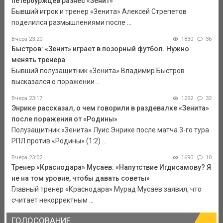
петербуржцев разнес «Зенит»
Бывший игрок и тренер «Зенита» Алексей Стрепетов
поделился размышлениями после ...
Вчера 23:20
1830
36
Быстров: «Зенит» играет в позорный футбол. Нужно
менять тренера
Бывший полузащитник «Зенита» Владимир Быстров
высказался о поражении ...
Вчера 23:17
1292
32
Энрике рассказал, о чем говорили в раздевалке «Зенита»
после поражения от «Родины»
Полузащитник «Зенита» Луис Энрике после матча 3-го тура
РПЛ против «Родины» (1:2) ...
Вчера 23:02
1690
10
Тренер «Краснодара» Мусаев: «Напутствие Игдисамову? Я
не на том уровне, чтобы давать советы»
Главный тренер «Краснодара» Мурад Мусаев заявил, что
считает некорректным ...
ГОЛОСОВАНИЕ