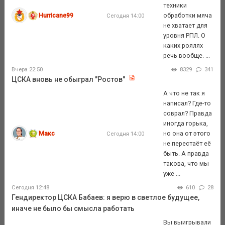
техники
Hurricane99
обработки мяча
Сегодня 14:00
не хватает для
уровня РПЛ. О
каких роялях
речь вообще. ...
Вчера 22:50
8329
341
ЦСКА вновь не обыграл "Ростов"
А что не так я
написал? Где-то
соврал? Правда
иногда горька,
Макс
но она от этого
Сегодня 14:00
не перестаёт её
быть. А правда
такова, что мы
уже ...
Сегодня 12:48
610
28
Гендиректор ЦСКА Бабаев: я верю в светлое будущее,
иначе не было бы смысла работать
Вы выигрывали