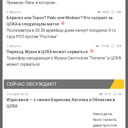
Премьер-Лиги, в котором ...
6 Августа
9565
286
Бориско или Тороп? Рейс или Мойзес? Кто сыграет за
ЦСКА в следующем матче
Послезавтра в 20.30 армейцы дома начнут поединок 3-го
тура РПЛ против "Ростова".
1 Августа
13184
258
Переход Жуана в ЦСКА может сорваться
Трансфер нападающего Жуана Сантоса из "Гезтепе" в ЦСКА
может сорваться.
СЕЙЧАС ОБСУЖДАЮТ
Сегодня 06:25
4170
66
Игдисамов — о связке Баринова, Кисляка и Облякова в
ЦСКА
Никогда не
было таланта,
даже простой