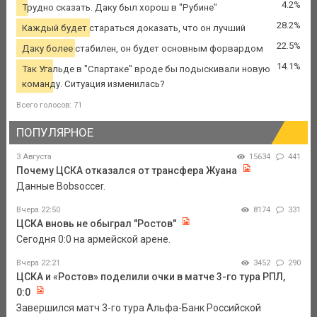
4.2%
Трудно сказать. Даку был хорош в "Рубине"
28.2%
Каждый будет стараться доказать, что он лучший
22.5%
Даку более стабилен, он будет основным форвардом
14.1%
Так Угальде в "Спартаке" вроде бы подыскивали новую
команду. Ситуация изменилась?
Всего голосов: 71
ПОПУЛЯРНОЕ
3 Августа
15634
441
Почему ЦСКА отказался от трансфера Жуана
Данные Bobsoccer.
Вчера 22:50
8174
331
ЦСКА вновь не обыграл "Ростов"
Сегодня 0:0 на армейской арене.
Вчера 22:21
3452
290
ЦСКА и «Ростов» поделили очки в матче 3-го тура РПЛ,
0:0
Завершился матч 3-го тура Альфа-Банк Российской