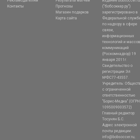
Рекламодателям
Результаты матчей
издание bobsoccer.r
Контакты
Прогнозы
("бобсоккер.ру")
Магазин подарков
зарегистрировано в
Карта сайта
Федеральной служб
по надзору в сфере
связи,
информационных
технологий и массо
коммуникаций
(Роскомнадзор) 19
января 2011г.
Свидетельство о
регистрации Эл
№ФС77-43557.
Учредитель: Общест
с ограниченной
ответственностью
"Борис-Медиа" (ОГРН
1095009003572)
Главный редактор:
Тосунян Б.С.
Адрес электронной
почты редакции:
info@bobsoccer.ru;