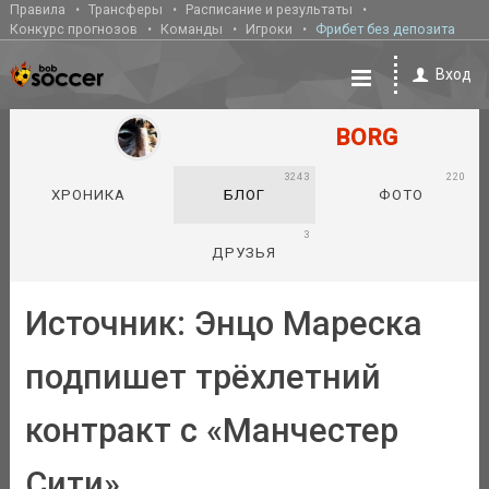
Правила
Трансферы
Расписание и результаты
Конкурс прогнозов
Команды
Игроки
Фрибет без депозита
Вход
BORG
3243
220
ХРОНИКА
БЛОГ
ФОТО
3
ДРУЗЬЯ
Источник: Энцо Мареска
подпишет трёхлетний
контракт с «Манчестер
Сити»