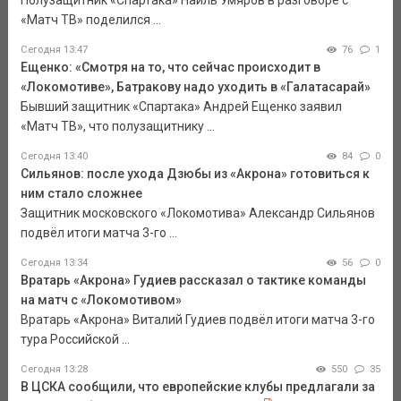
Полузащитник «Спартака» Наиль Умяров в разговоре с
«Матч ТВ» поделился ...
Сегодня 13:47
76
1
Ещенко: «Смотря на то, что сейчас происходит в
«Локомотиве», Батракову надо уходить в «Галатасарай»
Бывший защитник «Спартака» Андрей Ещенко заявил
«Матч ТВ», что полузащитнику ...
Сегодня 13:40
84
0
Сильянов: после ухода Дзюбы из «Акрона» готовиться к
ним стало сложнее
Защитник московского «Локомотива» Александр Сильянов
подвёл итоги матча 3-го ...
Сегодня 13:34
56
0
Вратарь «Акрона» Гудиев рассказал о тактике команды
на матч с «Локомотивом»
Вратарь «Акрона» Виталий Гудиев подвёл итоги матча 3-го
тура Российской ...
Сегодня 13:28
550
35
В ЦСКА сообщили, что европейские клубы предлагали за