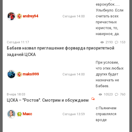
еврокубок......
Улыбнуло. Если
andrey94
считать всех
Сегодня 14:00
причастных
юристов, то,
наверное, да.
Сегодня 11:17
2193
153
Бабаев назвал приглашение форварда приоритетной
задачей ЦСКА
При условии,
что этих любых
maksi999
других будет
Сегодня 14:00
назначать не
Бабаев.
Вчера 18:03
10523
760
ЦСКА – "Ростов". Смотрим и обсуждаем
c Пьяничем
Макс
справлялся
Сегодня 13:59
вроде