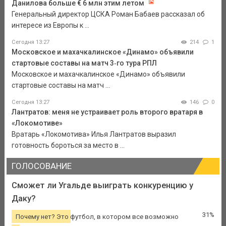
Данилова больше € 6 млн этим летом
Генеральный директор ЦСКА Роман Бабаев рассказал об
интересе из Европы к ...
Сегодня 13:27
214
1
Московское и махачкалинское «Динамо» объявили
стартовые составы на матч 3‑го тура РПЛ
Московское и махачкалинское «Динамо» объявили
стартовые составы на матч ...
Сегодня 13:27
146
0
Лантратов: меня не устраивает роль второго вратаря в
«Локомотиве»
Вратарь «Локомотива» Илья Лантратов выразил
готовность бороться за место в ...
ГОЛОСОВАНИЕ
Сможет ли Угальде выиграть конкуренцию у
Даку?
31%
Почему нет? Это футбол, в котором все возможно