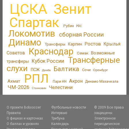
ЦСКА
Зенит
Спартак
Рубин
РФС
Локомотив
сборная России
Динамо
Ростов
Крылья
Трансферы
Карпин
Краснодар
Советов
Возможные
Семак
Трансферные
Кубок России
трансферы
слухи
Балтика
ПСЖ
Сочи
Оренбург
Дзюба
РПЛ
Акрон
Ахмат
Пари НН
Динамо Махачкала
ЧМ-2026
Челестини
Станкович
О проекте Bobsoccer
Футбольные новости
© 2009 Все права
Правила
Интервью
защищены.
О фишках и карточках
Трибуна
Электронное
О баллах и уровнях
Календарь
периодическое