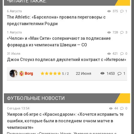
ЧИТАЙТЕ ТАКЖЕ:
6 Августа
375
1
The Athletic: «Барселона» провела переговоры с
представителями Родри
1 Августа
728
3
«Челси» и «Ман Сити» соперничают за подписание
форварда из чемпионата Швеции — CO
31 Июля
421
0
Джон Стоунз подписал двухлетний контракт с «Интером»
Borg
22 Июня
1453
1
5 / 2
ФУТБОЛЬНЫЕ НОВОСТИ
Сегодня 13:54
44
0
Умяров об игре с «Краснодаром»: «Хочется исправить те
ошибки, которые были в последнем очном матче в
чемпионате»