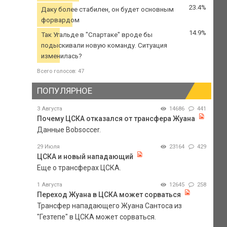
23.4%
Даку более стабилен, он будет основным
форвардом
14.9%
Так Угальде в "Спартаке" вроде бы
подыскивали новую команду. Ситуация
изменилась?
Всего голосов: 47
ПОПУЛЯРНОЕ
3 Августа
14686
441
Почему ЦСКА отказался от трансфера Жуана
Данные Bobsoccer.
29 Июля
23164
429
ЦСКА и новый нападающий
Еще о трансферах ЦСКА.
1 Августа
12645
258
Переход Жуана в ЦСКА может сорваться
Трансфер нападающего Жуана Сантоса из
"Гезтепе" в ЦСКА может сорваться.