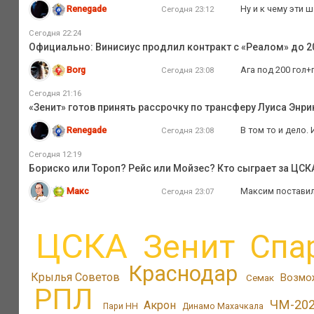
Renegade
Ну и к чему эти 
Сегодня 23:12
Сегодня 22:24
Официально: Винисиус продлил контракт с «Реалом» до 2
Borg
Ага под 200 гол+
Сегодня 23:08
Сегодня 21:16
«Зенит» готов принять рассрочку по трансферу Луиса Энри
Renegade
В том то и дело.
Сегодня 23:08
Сегодня 12:19
Бориско или Тороп? Рейс или Мойзес? Кто сыграет за ЦС
Макс
Максим поставил
Сегодня 23:07
ЦСКА
Зенит
Спа
Краснодар
Крылья Советов
Возмо
Семак
РПЛ
ЧМ-20
Акрон
Пари НН
Динамо Махачкала