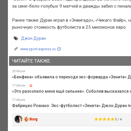
за сине-бело-голубых 9 матчей и дважды забил с пеналь
Ранее также Дуран играл в «Энвигадо», «Чикаго Файр», 
рыночную стоимость футболиста в 25 миллионов евро.
Джон Дуран
www.sport-express.ru
ЧИТАЙТЕ ТАКЖЕ:
20 Июля
«Бенфика» объявила о переходе экс-форварда «Зенита» 
17 Июля
«Это разозлило меня ещё сильнее». Соболев высказался 
17 Июля
Фабрицио Романо: Экс-футболист «Зенита» Джон Дуран п
Borg
5 / 4