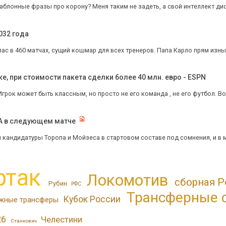
шаблонные фразы про корону? Меня таким не задеть, а свой интеллект дискр
032 года
пас в 460 матчах, сущий кошмар для всех тренеров. Папа Карло прям изны
ке, при стоимости пакета сделки более 40 млн. евро - ESPN
 Игрок может быть классным, но просто не его команда , не его футбол. Вот
КА в следующем матче
 кандидатуры Торопа и Мойзеса в стартовом составе под сомнения, и в м
ртак
Локомотив
сборная Р
Рубин
РФС
Трансферные 
Кубок России
жные трансферы
26
Челестини
Станкович