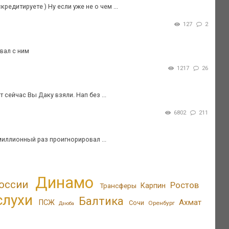
едитируете ) Ну если уже не о чем ...
127
2
вал с ним
1217
26
 сейчас Вы Даку взяли. Нап без ...
6802
211
иллионный раз проигнорировал ...
Динамо
оссии
Ростов
Трансферы
Карпин
слухи
Балтика
Ахмат
ПСЖ
Сочи
Оренбург
Дзюба