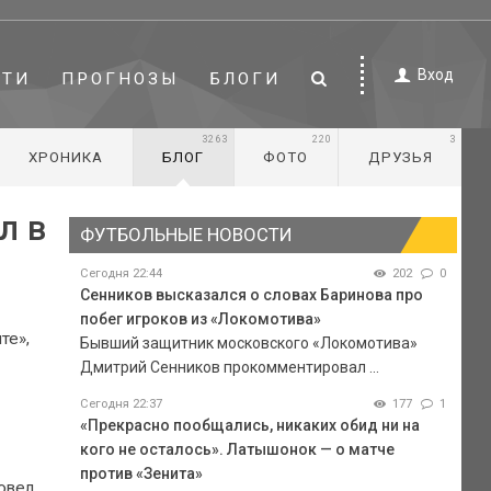
Вход
СТИ
ПРОГНОЗЫ
БЛОГИ
3263
220
3
ХРОНИКА
БЛОГ
ФОТО
ДРУЗЬЯ
л в
ФУТБОЛЬНЫЕ НОВОСТИ
Сегодня 22:44
202
0
Сенников высказался о словах Баринова про
побег игроков из «Локомотива»
те»,
Бывший защитник московского «Локомотива»
Дмитрий Сенников прокомментировал ...
Сегодня 22:37
177
1
«Прекрасно пообщались, никаких обид ни на
кого не осталось». Латышонок — о матче
против «Зенита»
ровел