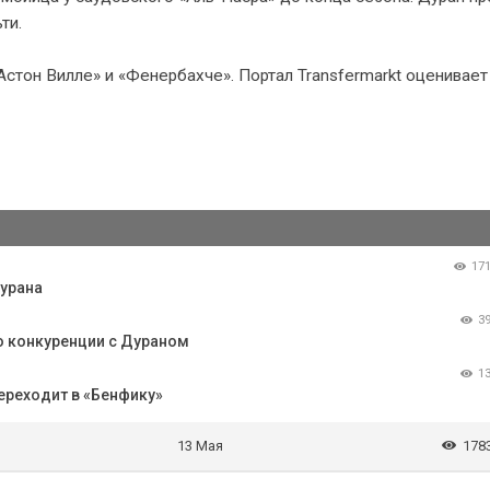
ти.
«Астон Вилле» и «Фенербахче». Портал Transfermarkt оценивает
17
Дурана
3
о конкуренции с Дураном
1
ереходит в «Бенфику»
13 Мая
178