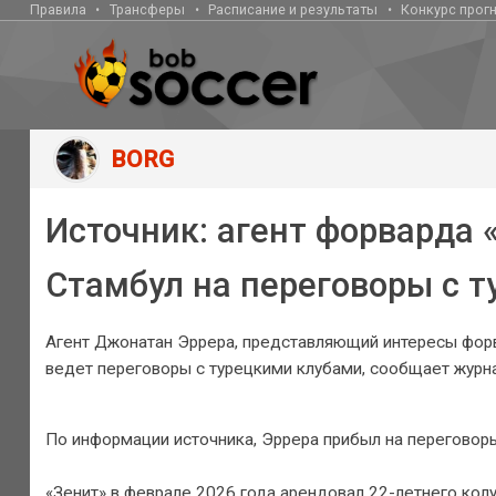
Правила
Трансферы
Расписание и результаты
Конкурс прог
BORG
Источник: агент форварда
Стамбул на переговоры с 
Агент Джонатан Эррера, представляющий интересы форва
ведет переговоры с турецкими клубами, сообщает журна
По информации источника, Эррера прибыл на переговоры
«Зенит» в феврале 2026 года арендовал 22-летнего кол