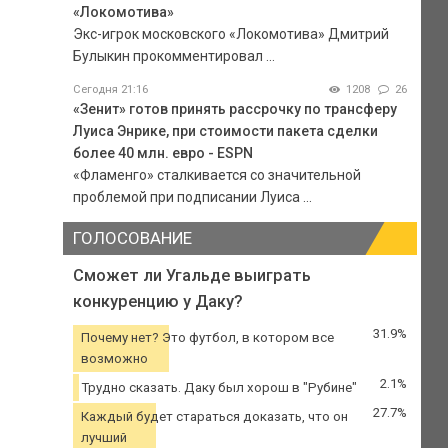
«Локомотива»
Экс-игрок московского «Локомотива» Дмитрий
Булыкин прокомментировал ...
Сегодня 21:16
1208
26
«Зенит» готов принять рассрочку по трансферу
Луиса Энрике, при стоимости пакета сделки
более 40 млн. евро - ESPN
«Фламенго» сталкивается со значительной
проблемой при подписании Луиса ...
ГОЛОСОВАНИЕ
Сможет ли Угальде выиграть
конкуренцию у Даку?
31.9%
Почему нет? Это футбол, в котором все
возможно
2.1%
Трудно сказать. Даку был хорош в "Рубине"
27.7%
Каждый будет стараться доказать, что он
лучший