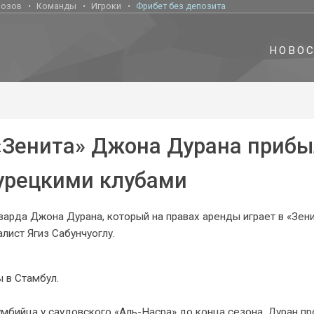
нозов
Команды
Игроки
Фрибет без депозита
НОВО
 «Зенита» Джона Дурана прибы
турецкими клубами
рда Джона Дурана, который на правах аренды играет в «Зени
лист Ягиз Сабунчуоглу.
 в Стамбул.
умбийца у саудовского «Аль-Насра» до конца сезона. Дуран п