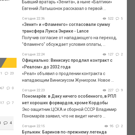
Бывший вратарь «Зенита», а ныне «Балтики»
Евгений Латышонок рассказал о первой ...
Сегодня 22:36
522
5
«Зенит» и «Фламенго» согласовали сумму
трансфера Луиса Энрике - Lance
Получив согласие от нападающего на переход,
"Фламенго" обсуждает условия оплаты, ...
Сегодня 22:24
127
2
Официально: Винисиус продлил контракт с
«Реалом» до 2032 года
«Реал» объявил о продлении контракта с
11
23
нападающим Винисиусом Жуниором. Новое ...
967
0
Сегодня 22:23
227
9
Пономарёв: в Даку ничего особенного, в РПЛ
нет хороших форвардов, кроме Кордобы
317
7
Экс-защитник ЦСКА и сборной СССР Владимир
Пономарёв заявил, что не видит ничего ...
3
4
Сегодня 22:15
95
2
Булыкин: Баринов по-прежнему легенда