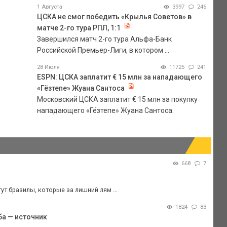
1 Августа
3997
246
ЦСКА не смог победить «Крылья Советов» в
матче 2-го тура РПЛ, 1:1
Завершился матч 2-го тура Альфа-Банк
Российской Премьер-Лиги, в котором ...
28 Июля
11725
241
ESPN: ЦСКА заплатит € 15 млн за нападающего
«Гёзтепе» Жуана Сантоса
Московский ЦСКА заплатит € 15 млн за покупку
нападающего «Гёзтепе» Жуана Сантоса.
668
7
ут бразилы, которые за лишний лям ...
1824
83
ба — источник